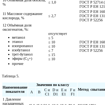
10 Объёмная доля бензола,
≤ 1,0
ГОСТ Р 52714 (
%
ГОСТ Р ЕН 121
ГОСТ Р ЕН 160
11 Массовое содержание
≤ 2,7
ГОСТ Р ЕН 131
кислорода, %
ГОСТ Р 52256
12 Объёмная доля
оксигенатов, %:
отсутствует
метанол
≤ 5
этанол
≤ 10
ГОСТ Р ЕН 160
изопропанол
≤ 10
ГОСТ Р ЕН 131
изобутанол
≤ 7
ГОСТ Р 52256
трет-бутанол
≤ 15
эфиры (С
+)
≤ 10
5
прочие
Таблица 5.
Значения по классу
Наименование
Метод спытан
С и
D и
E и
F и
показателя
А
В
С1
D1
E1
F1
1 Давление
насыщенных