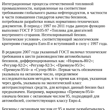
Интеграционные процессы отечественной топливной
промышленности, направленные на соответствие
требованиям глобального рынка нефтепродуктов, в частности
в части повышения стандартов качества бензинов,
потребовали разработки новых нормативно-технических
документов. В период с 1997 по 2011 годы данную функцию
выполнял ГОСТ Р 51105-97 «Топлива для двигателей
внутреннего сгорания. Неэтилированный бензин.
Технические условия», соответствующий экологическим
критериям стандарта Euro-II и вступивший в силу с 1997 года.
В редакции 2007 года указанный ГОСТ включал технические
требования к шести разновидностям автомобильных
бензинов, дифференцированных как: «Нормаль-80/2»;
«Регуляр-92/2»; «Регуляр-92/3»; «Премиум-95/3»;
«Премиум-95/4» и «Супер-98/4». Первая часть обозначения
указывала на октановое число, определяемое
исследовательским методом, в то время как вторая, указанная
через дробь, указывала на экологический класс
автотранспортных средств, для которых данный бензин был
предназначен. Например, маркировка «Премиум-95/4»
означала бензин с октановым числом 95, подходящий для
автомобилей, соответствующих классу Евро-4.
Бензины с октановым числом от 95 и выше разрабатывались