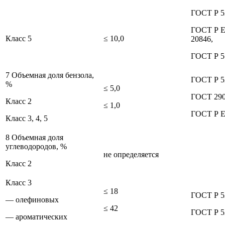
ГОСТ Р 5
ГОСТ Р 
Класс 5
≤ 10,0
20846,
ГОСТ Р 5
7 Объемная доля бензола,
ГОСТ Р 5
%
≤ 5,0
ГОСТ 29
Класс 2
≤ 1,0
ГОСТ Р Е
Класс 3, 4, 5
8 Объемная доля
углеводородов, %
не определяется
Класс 2
Класс 3
≤ 18
ГОСТ Р 5
— олефиновых
≤ 42
ГОСТ Р 5
— ароматических