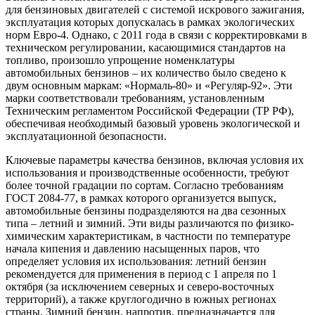
для бензиновых двигателей с системой искрового зажигания,
эксплуатация которых допускалась в рамках экологических
норм Евро-4. Однако, с 2011 года в связи с корректировками в
техническом регулировании, касающимися стандартов на
топливо, произошло упрощение номенклатуры
автомобильных бензинов – их количество было сведено к
двум основным маркам: «Нормаль-80» и «Регуляр-92». Эти
марки соответствовали требованиям, установленным
Техническим регламентом Российской Федерации (ТР РФ),
обеспечивая необходимый базовый уровень экологической и
эксплуатационной безопасности.
Ключевые параметры качества бензинов, включая условия их
использования и производственные особенности, требуют
более точной градации по сортам. Согласно требованиям
ГОСТ 2084-77, в рамках которого организуется выпуск,
автомобильные бензины подразделяются на два сезонных
типа – летний и зимний. Эти виды различаются по физико-
химическим характеристикам, в частности по температуре
начала кипения и давлению насыщенных паров, что
определяет условия их использования: летний бензин
рекомендуется для применения в период с 1 апреля по 1
октября (за исключением северных и северо-восточных
территорий), а также круглогодично в южных регионах
страны. Зимний бензин, напротив, предназначается для