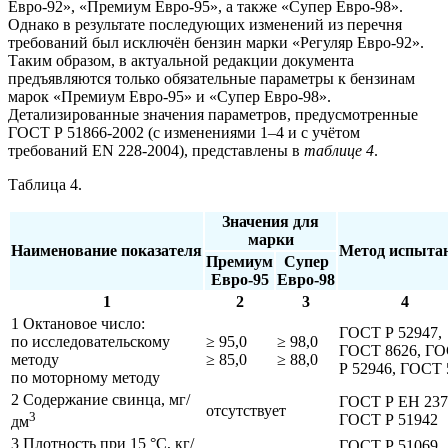
Евро-92», «Премиум Евро-95», а также «Супер Евро-98».
Однако в результате последующих изменений из перечня
требований был исключён бензин марки «Регуляр Евро-92».
Таким образом, в актуальной редакции документа
предъявляются только обязательные параметры к бензинам
марок «Премиум Евро-95» и «Супер Евро-98».
Детализированные значения параметров, предусмотренные
ГОСТ Р 51866-2002 (с изменениями 1–4 и с учётом
требований EN 228-2004), представлены в
таблице 4
.
Таблица 4.
Значения для
марки
Наименование показателя
Метод испыта
Премиум
Супер
Евро-95
Евро-98
1
2
3
4
1 Октановое число:
ГОСТ Р 52947,
по исследовательскому
≥ 95,0
≥ 98,0
ГОСТ 8626, Г
методу
≥ 85,0
≥ 88,0
Р 52946, ГОСТ 
по моторному методу
2 Содержание свинца, мг/
ГОСТ Р ЕН 237
отсутствует
3
ГОСТ Р 51942
дм
3 Плотность при 15 °С, кг/
ГОСТ Р 51069,