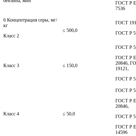
бензина, мин
ГОСТ Р 
7536
6 Концентрация серы, мг/
ГОСТ 191
кг
≤ 500,0
ГОСТ Р 5
Класс 2
ГОСТ Р 5
ГОСТ Р 
20846, Г
Класс 3
≤ 150,0
19121,
ГОСТ Р 5
ГОСТ Р 5
ГОСТ Р 
20846,
Класс 4
≤ 50,0
ГОСТ Р 5
ГОСТ Р 
14596