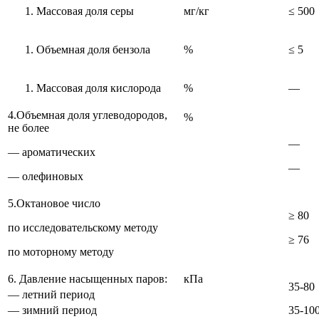
Массовая доля серы
мг/кг
≤ 500
Объемная доля бензола
%
≤ 5
Массовая доля кислорода
%
—
4.Объемная доля углеводородов,
%
не более
—
— ароматических
—
— олефиновых
5.Октановое число
≥ 80
по исследовательскому методу
≥ 76
по моторному методу
6. Давление насыщенных паров:
кПа
35-80
— летний период
— зимний период
35-10