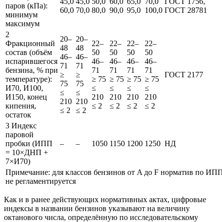
45,0
45,0
50,0
60,0
65,0
70,0
ГОСТ 1756,
паров (кПа):
60,0
70,0
80,0
90,0
95,0
100,0
ГОСТ 28781
минимум
максимум
2
20–
20–
Фракционный
22–
22–
22–
22–
48
48
состав (объём
50
50
50
50
46–
46–
испарившегося
46–
46–
46–
46–
71
71
бензина, % при
71
71
71
71
≥
≥
ГОСТ 2177
температуре):
≥ 75
≥ 75
≥ 75
≥ 75
75
75
И70, И100,
≤
≤
≤
≤
≤
≤
И150, конец
210
210
210
210
210
210
кипения,
≤ 2
≤ 2
≤ 2
≤ 2
≤ 2
≤ 2
остаток
3 Индекс
паровой
пробки (ИПП
–
–
1050
1150
1200
1250
НД
= 10×ДНП +
7×И70)
Примечание: для классов бензинов от A до F норматив по ИП
не регламентируется
Как и в ранее действующих нормативных актах, цифровые
индексы в названии бензинов указывают на величину
октанового числа, определённую по исследовательскому