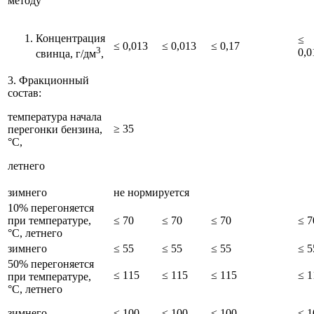
методу
Концентрация
≤
≤ 0,013
≤ 0,013
≤ 0,17
3
0,0
свинца, г/дм
,
3. Фракционный
состав:
температура начала
≥ 35
перегонки бензина,
°С,
летнего
зимнего
не нормируется
10% перегоняется
при температуре,
≤ 70
≤ 70
≤ 70
≤ 7
°С, летнего
зимнего
≤ 55
≤ 55
≤ 55
≤ 5
50% перегоняется
≤ 115
≤ 115
≤ 115
≤ 1
при температуре,
°С, летнего
зимнего
≤ 100
≤ 100
≤ 100
≤ 1