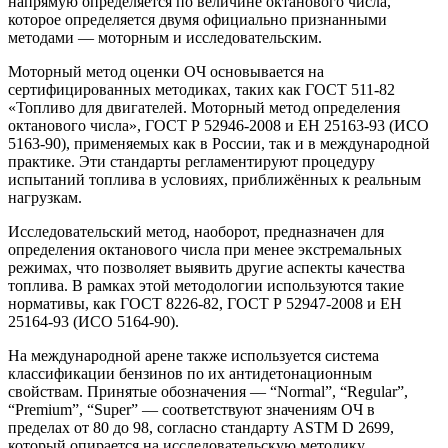
напрямую определяется по величине октанового числа,
которое определяется двумя официально признанными
методами — моторным и исследовательским.
Моторный метод оценки ОЧ основывается на
сертифицированных методиках, таких как ГОСТ 511-82
«Топливо для двигателей. Моторный метод определения
октанового числа», ГОСТ Р 52946-2008 и ЕН 25163-93 (ИСО
5163-90), применяемых как в России, так и в международной
практике. Эти стандарты регламентируют процедуру
испытаний топлива в условиях, приближённых к реальным
нагрузкам.
Исследовательский метод, наоборот, предназначен для
определения октанового числа при менее экстремальных
режимах, что позволяет выявить другие аспекты качества
топлива. В рамках этой методологии используются такие
нормативы, как ГОСТ 8226-82, ГОСТ Р 52947-2008 и ЕН
25164-93 (ИСО 5164-90).
На международной арене также используется система
классификации бензинов по их антидетонационным
свойствам. Принятые обозначения — “Normal”, “Regular”,
“Premium”, “Super” — соответствуют значениям ОЧ в
пределах от 80 до 98, согласно стандарту ASTM D 2699,
который опирается на исследовательскую методику.