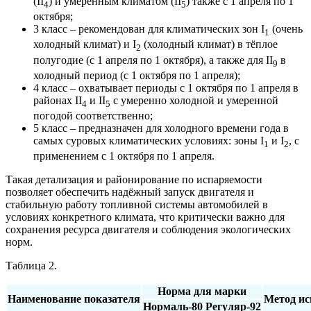
(II
) и умеренным климатом (II
) также с 1 апреля по 1
4
5
октября;
3 класс – рекомендован для климатических зон I
(очень
1
холодный климат) и I
(холодный климат) в тёплое
2
полугодие (с 1 апреля по 1 октября), а также для II
в
9
холодный период (с 1 октября по 1 апреля);
4 класс – охватывает периоды с 1 октября по 1 апреля в
районах II
и II
с умеренно холодной и умеренной
4
5
погодой соответственно;
5 класс – предназначен для холодного времени года в
самых суровых климатических условиях: зоны I
и I
, с
1
2
применением с 1 октября по 1 апреля.
Такая детализация и районирование по испаряемости
позволяет обеспечить надёжный запуск двигателя и
стабильную работу топливной системы автомобилей в
условиях конкретного климата, что критически важно для
сохранения ресурса двигателя и соблюдения экологических
норм.
Таблица 2.
Норма для марки
Наименование показателя
Метод и
Нормаль-80
Регуляр-92