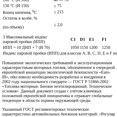
150 °С (И 150)
≥ 75
0
≤ 215
Конец кипения,
С
Остаток в колбе, %
≤ 2,0
(по объему)
3 Максимальный индекс
С1
D1
E1
F1
паровой пробки (ИПП)
ИПП = 10 ДНП + 7 (И 70)
1050
1150
1200
1250
Индекс паровой пробки (ИПП) для классов А, В, С, D, E и F н
Повышение экологических требований к эксплуатационным
характеристикам моторных топлив, обозначенное в очередной
европейской концепции экологической безопасности «Euro-
III», обусловило необходимость разработки и внедрения в
2002 году национального стандарта — ГОСТ Р 51866-2002
«Топлива моторные. Бензин неэтилированный. Технические
условия». Данный документ создан с учётом ключевых
положений европейской инициативы и отражает глобальные
тенденции в области охраны окружающей среды.
Указанный ГОСТ регламентировал технические
характеристики автомобильных бензинов категорий: «Регуляр