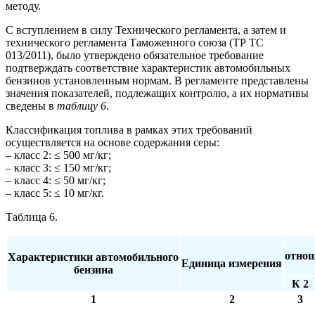
методу.
С вступлением в силу Технического регламента, а затем и
технического регламента Таможенного союза (ТР ТС
013/2011), было утверждено обязательное требование
подтверждать соответствие характеристик автомобильных
бензинов установленным нормам. В регламенте представлены
значения показателей, подлежащих контролю, а их нормативы
сведены в
таблицу 6
.
Классификация топлива в рамках этих требований
осуществляется на основе содержания серы:
– класс 2: ≤ 500 мг/кг;
– класс 3: ≤ 150 мг/кг;
– класс 4: ≤ 50 мг/кг;
– класс 5: ≤ 10 мг/кг.
Таблица 6.
отнош
Характеристики автомобильного
Единица измерения
бензина
К 2
1
2
3