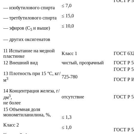
ГОСТ Р 5
≤ 7,0
— изобутилового спирта
≤ 15,0
— третбутилового спирта
≤ 10,0
— эфиров (С
и выше)
5
— других оксигенатов
11 Испытание на медной
Класс 1
ГОСТ 63
пластинке
12 Внешний вид
чистый, прозрачный
ГОСТ Р 5
ГОСТ Р 5
13 Плотность при 15 °С, кг/
725-780
3
ГОСТ Р 
м
14 Концентрация железа, г/
3
отсутствие
ГОСТ Р 5
дм
,
не более
15 Объемная доля
монометиланилина, %,
≤ 1,3
Класс 2
≤ 1,0
ГОСТ Р 5