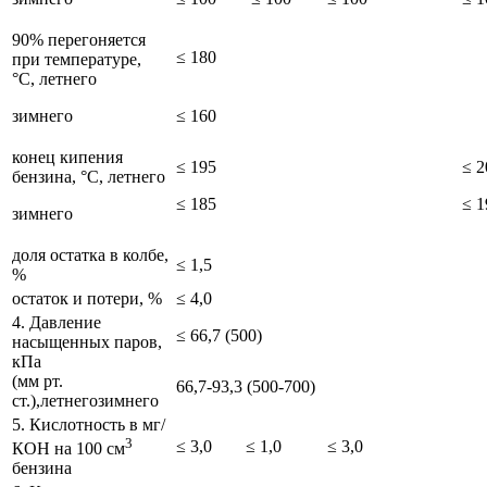
90% перегоняется
≤ 180
при температуре,
°С, летнего
зимнего
≤ 160
конец кипения
≤ 195
≤ 2
бензина, °С, летнего
≤ 185
≤ 1
зимнего
доля остатка в колбе,
≤ 1,5
%
остаток и потери, %
≤ 4,0
4. Давление
≤ 66,7 (500)
насыщенных паров,
кПа
(мм рт.
66,7-93,3 (500-700)
ст.),летнегозимнего
5. Кислотность в мг/
3
≤ 3,0
≤ 1,0
≤ 3,0
КОН на 100 см
бензина