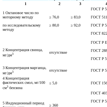
1
2
3
ГОСТ Р 5
1 Октановое число по
моторному методу
≥ 76,0
≥ 83,0
ГОСТ 51
по исследовательскому
≥ 80,0
≥ 92,0
ГОСТ Р 5
методу
ГОСТ 82
ГОСТ Р Е
2 Концентрация свинца,
ГОСТ 28
отсутствие
3
мг/дм
ГОСТ Р 5
3 Концентрация марганца,
отсутствие
ГОСТ Р 5
3
мг/дм
4 Концентрация
фактических смол, мг/100
≤ 5,0
ГОСТ 15
3
см
бензина
ГОСТ 40
ГОСТ Р 5
5 Индукционный период
≥ 360