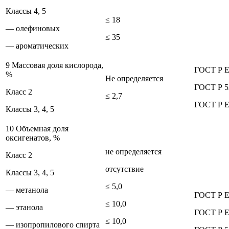
Классы 4, 5
≤ 18
— олефиновых
≤ 35
— ароматических
9 Массовая доля кислорода,
ГОСТ Р Е
%
Не определяется
ГОСТ Р 5
Класс 2
≤ 2,7
ГОСТ Р 
Классы 3, 4, 5
10 Объемная доля
оксигенатов, %
не определяется
Класс 2
отсутствие
Классы 3, 4, 5
≤ 5,0
— метанола
ГОСТ Р Е
≤ 10,0
— этанола
ГОСТ Р Е
≤ 10,0
— изопропилового спирта