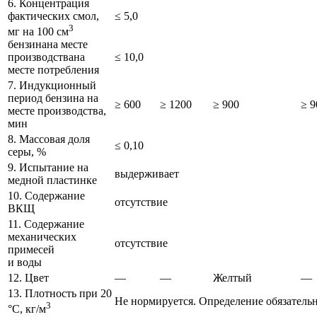
6. Концентрация
фактических смол,
≤ 5,0
3
мг на 100 см
бензинана месте
≤ 10,0
производствана
месте потребления
7. Индукционный
период бензина на
≥ 600
≥ 1200
≥ 900
≥ 9
месте производства,
мин
8. Массовая доля
≤ 0,10
серы, %
9. Испытание на
выдерживает
медной пластинке
10. Содержание
отсутствие
ВКЩ
11. Содержание
механических
отсутствие
примесей
и воды
12. Цвет
—
—
Желтый
—
13. Плотность при 20
Не нормируется. Определение обязатель
3
°С, кг/м