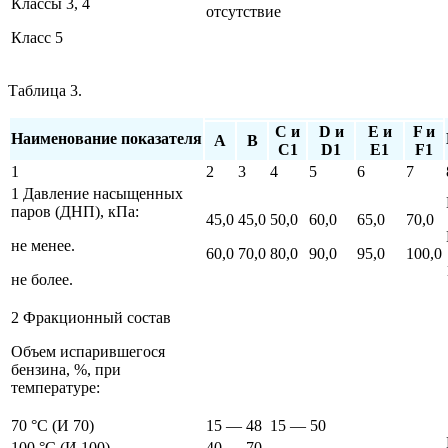
Классы 3, 4
отсутствие
Класс 5
Таблица 3.
С и
D и
E и
F и
Наименование показателя
А
В
С1
D1
E1
F1
1
2
3
4
5
6
7
1 Давление насыщенных
паров (ДНП), кПа:
45,0
45,0
50,0
60,0
65,0
70,0
не менее.
60,0
70,0
80,0
90,0
95,0
100,0
не более.
2 Фракционный состав
Объем испарившегося
бензина, %, при
температуре:
70 °С (И 70)
15 — 48
15 — 50
100 °С (И 100)
40 — 70