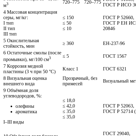
720–775
720–775
3
ГОСТ Р ИСО 3
м
4 Массовая концентрация
серы, мг/кг:
≤ 150
ГОСТ Р 52660,
I тип
≤ 50
ГОСТ Р ЕН И
II тип
≤ 10
20846
III тип
5 Окислительная
≥ 360
ЕН-237-96
стойкость, мин
6 Остаточные смолы (после
≤ 5
ГОСТ 1567
3
промывки), мг/100 см
7 Коррозия медной
Класс 1
ГОСТ 6321
пластины (3 ч при 50 °С)
8 Визуальная оценка
Прозрачный, без
Визуальный ме
внешнего вида
примесей
9 Объёмная доля
углеводородов, %:
≤ 18,0
≤ 42,0
ГОСТ Р 52063,
олефины
≤ 35,0
ГОСТ Р 52714 (
ароматика
≤ 35,0
I–III виды
ГОСТ 29040,