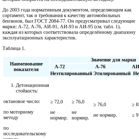
До 2003 года нормативным документом, определяющим как
сортамент, так и требования к качеству автомобильных
бензинов, был ГОСТ 2084-77. Он предусматривал следующие
марки: А-72, А-76, АИ-91, АИ-93 и АИ-95 (см. табл. 1),
каждая из которых соответствовала определённому диапазону
эксплуатационных характеристик.
Таблица 1.
Значение для марки
Наименование
А-72
А-76
АИ
показателя
Неэтилированный
Этилированный
Не
Детонационная
стойкость:
октановое число:
≥ 72,0
≥ 76,0
≥ 76,0
≥ 8
по моторному
не
не
не нормир.
≥ 9
методу
нормир.
нормир.
по
исследовательскому