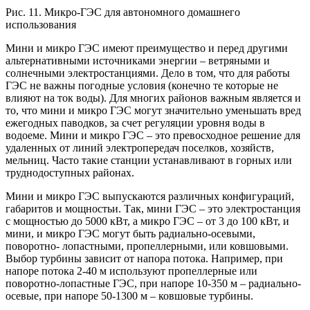
Рис. 11. Микро-ГЭС для автономного домашнего
использования
Мини и микро ГЭС имеют преимущество и перед другими
альтернативными источниками энергии – ветряными и
солнечными электростанциями. Дело в том, что для работы
ГЭС не важны погодные условия (конечно те которые не
влияют на ток воды). Для многих районов важным является и
то, что мини и микро ГЭС могут значительно уменьшать вред
ежегодных паводков, за счет регуляции уровня воды в
водоеме. Мини и микро ГЭС – это превосходное решение для
удаленных от линий электропередач поселков, хозяйств,
мельниц. Часто такие станции устанавливают в горных или
труднодоступных районах.
Мини и микро ГЭС выпускаются различных конфигураций,
габаритов и мощностьи. Так, мини ГЭС – это электростанция
с мощностью до 5000 кВт, а микро ГЭС – от 3 до 100 кВт, и
мини, и микро ГЭС могут быть радиально-осевыми,
поворотно- лопастными, пропеллерными, или ковшовыми.
Выбор турбины зависит от напора потока. Например, при
напоре потока 2-40 м используют пропеллерные или
поворотно-лопастные ГЭС, при напоре 10-350 м – радиально-
осевые, при напоре 50-1300 м – ковшовые турбины.