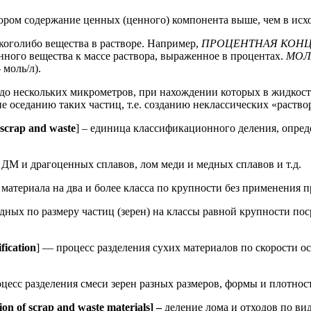
ором содержание ценных (ценного) компонента выше, чем в исхо
коголибо вещества в растворе. Например,
ПРОЦЕНТНАЯ КОН
ного вещества к массе раствора, выраженное в процентах.
МОЛ
моль/л).
 до нескольких микрометров, при нахождении которых в жидкост
 оседанию таких частиц, т.е. созданию неклассических «раствор
s scrap and waste
] – единица классификационного деления, опре
 ДМ и драгоценных сплавов, лом меди и медных сплавов и т.д.
го материала на два и более класса по крупности без применени
дных по размеру частиц (зерен) на классы равной крупности по
fication
] — процесс разделения сухих материалов по скорости о
цесс разделения смеси зерен разных размеров, формы и плотност
ation of scrap and waste materials] –
деление лома и отходов по ви