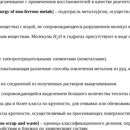
щелачивание с применением восстановителей в качестве реагенто
urgy of non-ferrous metals
] – подотрасль металлургии, осуществ
 вещества) с водой, не сопровождающееся разрушением молекул 
чным веществам. Молекулы
H
O
в гидратах присутствуют в виде
2
ее электроотрицательными элементами (неметаллами).
 охватывающая различные способы извлечения металлов из руд,
 их соединений из полученных растворов выщелачивания.
 сопровождающийся выделением большого количества теплоты и,
 на два и более класса по крупности, для отмывки или обезвож
лассы крупности, осуществляемый на просеивающих поверхностя
ous scrap and waste]
– единица классификационного деления, оп
ойствам и близких по химическому составу.