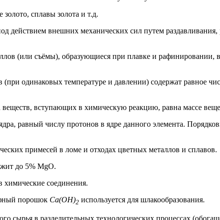
 золото, сплавы золота и т.д.
од действием внешних механических сил путем раздавливания, 
ллов (или съёмы), образующиеся при плавке и рафинировании, 
(при одинаковых температуре и давлении) содержат равное чис
а веществ, вступающих в химическую реакцию, равна массе вещес
дра, равный числу протонов в ядре данного элемента. Порядко
ических примесей в ломе и отходах цветных металлов и сплавов.
ержит до 5% MgO.
 в химические соединения.
рфный порошок
Ca(OH)
используется для шлакообразования.
2
ого сырья в разделительных технологических процессах (обогаще