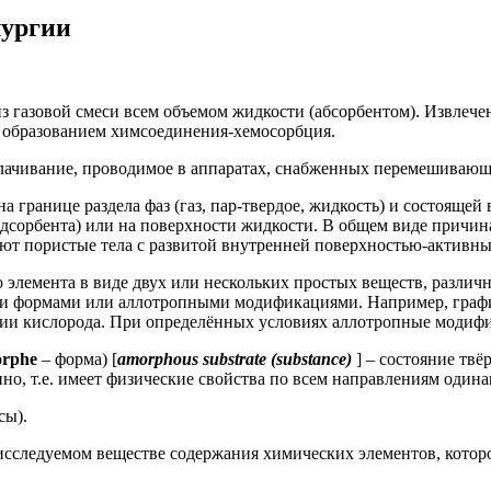
лургии
из газовой смеси всем объемом жидкости (абсорбентом). Извлече
с образованием химсоединения-хемосорбция.
ачивание, проводимое в аппаратах, снабженных перемешивающ
а границе раздела фаз (газ, пар-твердое, жидкость) и состоящей
 (адсорбента) или на поверхности жидкости. В общем виде при
уют пористые тела с развитой внутренней поверхностью-активные
элемента в виде двух или нескольких простых веществ, различн
ми формами или аллотропными модификациями. Например, графи
и кислорода. При определённых условиях аллотропные модифик
rphe
– форма) [
amorphous substrate (substance)
] – состояние твё
но, т.е. имеет физические свойства по всем направлениям один
сы).
 исследуемом веществе содержания химических элементов, котор