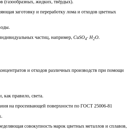
в (газообразных, жидких, твёрдых).
ляющая заготовку и переработку лома и отходов цветных
воды.
 индивидуальных частиц, например,
CuSO
· H
O.
4
2
 концентратов и отходов различных производств при помощи
 как правило, света.
ивания на просеивающей поверхности по ГОСТ 25006-81
х.
ределяющая совокупность марок цветных металлов и сплавов,