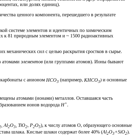
роцентах, или долях единиц).
ичества ценного компонента, перешедшего в результате
ской системе элементов и идентичных по химическим
их к 81 природным элементом и ~ 1500 радиоактивных
их механических сил с целью раскрытия сростков в сырье.
в атомами
элементов
(или группами атомов). Ионы бывают
 карбонаты с анионом
HCO
(например,
KHCO
)
и основные
3
3
амещены атомами (ионами) металлов. Оставшаяся часть
+
образованием ионов водорода
Н
.
, Al
O
, TiO
,
P
O
), к числу атомов О, образующего основные
2
2
3
2
2
5
тава шлака. Кислые шлаки содержат более 40% (
Al
O
+SiO
).
2
3
2