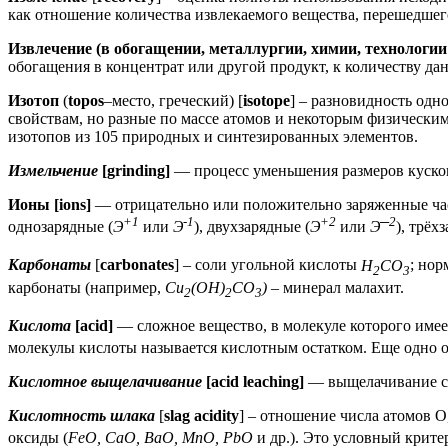
как отношение количества извлекаемого вещества, перешедшего
Извлечение (в обогащении, металлургии, химии, технологии
обогащения в концентрат или другой продукт, к количеству да
Изотоп
(
topos
–место, греческий) [
isotope
] – разновидность од
свойствам, но разные по массе атомов и некоторым физически
изотопов из 105 природных и синтезированных элементов.
Измельчение
[grinding]
— процесс уменьшения размеров кусков
Ионы [ions]
— отрицательно или положительно заряженные ча
+1
-1
+2
─2
однозарядные (
Э
или
Э
), двухзарядные (
Э
или
Э
), трёх
Карбонаты
[
carbonates
] – соли угольной кислоты
H
CO
; но
2
3
карбонаты (например,
Cu
(OH)
CO
)
– минерал малахит.
2
2
3
Кислота
[acid]
— сложное вещество, в молекуле которого имее
молекулы кислоты называется кислотным остатком. Еще одно о
Кислотное выщелачивание
[acid leaching]
— выщелачивание с 
Кислотность шлака
[
slag acidity
] – отношение числа атомов O
оксиды (
FeO, CaO, BaO, MnO, PbO
и др.). Это условный крит