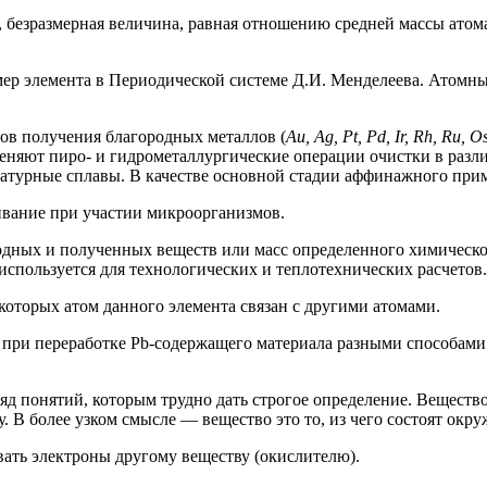
, безразмерная величина, равная отношению средней массы атома
мер элемента в Периодической системе Д.И. Менделеева. Атомны
ов получения благородных металлов (
Au, Ag, Pt, Pd, Ir, Rh, Ru, O
меняют пиро- и гидрометаллургические операции очистки в разл
гатурные сплавы. В качестве основной стадии аффинажного пр
ивание при участии микроорганизмов.
ходных и полученных веществ или масс определенного химическ
используется для технологических и теплотехнических расчетов.
которых атом данного элемента связан с другими атомами.
 при переработке Pb-содержащего материала разными способами
яд понятий, которым трудно дать строгое определение. Веществ
су. В более узком смысле — вещество это то, из чего состоят ок
вать электроны другому веществу (окислителю).