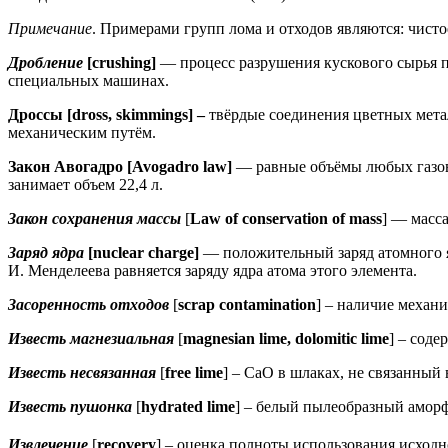
Примечание
. Примерами групп лома и отходов являются: чистое
Дробление
[crushing]
— процесс разрушения кускового сырья п
специальных машинах.
Дроссы [dross, skimmings] –
твёрдые соединения цветных мета
механическим путём.
Закон Авогадро [Avogadro law]
— равные объёмы любых газов 
занимает объем 22,4 л.
Закон сохранения массы
[
Law of conservation of mass
] — масс
Заряд ядра
[nuclear charge]
— положительный заряд атомного я
И. Менделеева равняется заряду ядра атома этого элемента.
Засоренность отходов
[
scrap contamination
] – наличие механ
Известь магнезиальная
[
magnesian lime, dolomitic lime
] – сод
Известь несвязанная
[
free lime
] – CaO в шлаках, не связанный
Известь пушонка
[
hydrated lime
] – белый пылеобразный амо
Извлечение
[
recovery
] – оценка полноты использования исходн