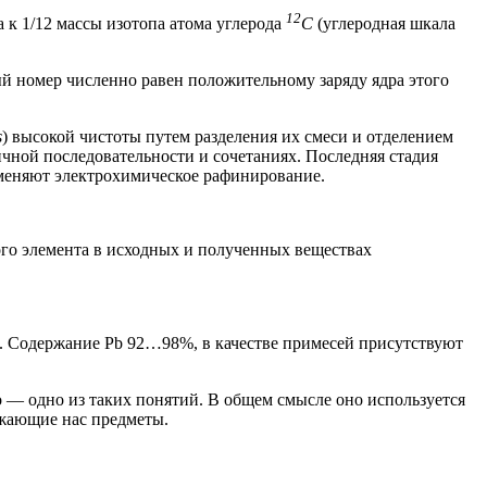
12
 к 1/12 массы изотопа атома углерода
С
(углеродная шкала
й номер численно равен положительному заряду ядра этого
s
) высокой чистоты путем разделения их смеси и отделением
ичной последовательности и сочетаниях. Последняя стадия
именяют электрохимическое рафинирование.
ого элемента в исходных и полученных веществах
. Содержание Pb 92…98%, в качестве примесей присутствуют
о — одно из таких понятий. В общем смысле оно используется
ружающие нас предметы.