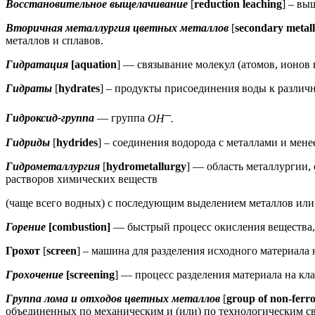
Восстановительное выщелачивание
[
reduction leaching
] – вы
Вторичная металлургия цветных металлов
[
secondary metall
металлов и сплавов.
Гидратация
[aquation
] — связывание молекул (атомов, ионов
Гидраты
[
hydrates
] – продукты присоединения воды к разли
─
Гидроксид-группа
— группа
ОН
.
Гидриды
[
hydrides
] – соединения водорода с металлами и мен
Гидрометаллургия
[
hydrometallurgy
] — область металлургии,
растворов химических веществ
(чаще всего водных) с последующим выделением металлов или
Горение
[combustion]
— быстрый процесс окисления вещества,
Грохот
[
screen
] – машина для разделения исходного материала
Грохочение
[screening
] — процесс разделения материала на к
Группа лома и отходов цветных металлов
[
group of non-ferr
объединенных по механическим и (или) по технологическим св