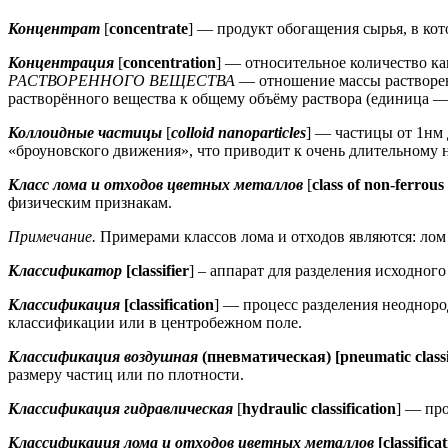
Концентрат
[
concentrate
] — продукт обогащения сырья, в кот
Концентрация
[
concentration
] — относительное количество ка
РАСТВОРЕННОГО ВЕЩЕСТВА
— отношение массы растворен
растворённого вещества к общему объёму раствора (единица — 
Коллоидные частицы
[
colloid nanoparticles
] — частицы от 1нм
«броуновского движения», что приводит к очень длительному не
Класс лома и отходов цветных металлов
[
class of non-ferrou
физическим признакам.
Примечание.
Примерами классов лома и отходов являются: лом
Классификатор
[classifier
] – аппарат для разделения исходно
Классификация
[classification
] — процесс разделения неодноро
классификации или в центробежном поле.
Классификация воздушная
(пневматическая) [pneumatic classi
размеру частиц или по плотности.
Классификация гидравлическая
[
hydraulic classification
] — про
Классификация лома и отходов цветных металлов
[classific