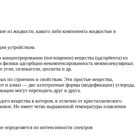
ние из жидкости, какого либо компонента жидкостью в
им устройством.
 в концентрировании (поглощении) вещества (адсорбента) из
чина физики адсорбции-некомпенсированность межмолекулярных
 угли, силикагели, цеолиты и др.
ых по строению и свойствам. Эти простые вещества,
т и алмаз — две аллотропные формы (модификации) углерода,
ации могут переходить друг в друга.
рдого вещества в котором, в отличии от кристаллического
аковое. Не имеет четко выраженной температуры плавления
ое определяется по интенсивности спектров