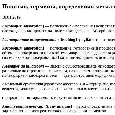
Понятия, термины, определения метал
18.01.2019
Абсорбция
[
absorption
] — поглощение (извлечение) вещества 
настоящее время процесс называется
экстракцией
. Абсорбция 
Агитационное выщелачивание
[
leaching by agitation
] — выщел
Адсорбция
[
adsorption
] — поглощение, гетерогенный процесс н
объема на поверхности или в объеме микропор твердого тела
сил вблизи этой поверхности. В качестве адсорбентов использ
Аллотропия
[allotropy]
— явление существования химического 
различные по строению и свойствам, называются аллотропны
молекулярный кислород и озон — две аллотропные модификаци
Аморфный субстракт
(греческое amorphous,
а
– отрицание,
mo
вещества, молекулы расположены хаотично и вещество изотроп
(природные – янтарь, смолы; искусственные – стекло, пластмас
Анализ рентгеновский
[
X-ray analysis
] – метод определения в
характеристического рентгеновского излучения элементов.