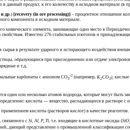
 в данный продукт, к его количеству в исходном материале (в п
 и др
.)
[recovery (in ore processing)]
– процентное отношение кол
нного компонента в исходном материале.
ного химического элемента, занимающие одно место в Периодиче
м свойствам. Известно 276 стабильных изотопов и принадлежащ
 сырья в результате ударного и истирающего воздействия внешн
стицы, образующиеся при присоединении или отдаче электроно
зарядные и т.д.
-2
рмальные карбонаты с анионом CO
(например,
K
CO
),
кислые
3
2
3
тся один или несколько атомов водорода, которые могут быть з
пределение: кислоты — вещество, распадающееся в растворе с 
применением кислоты (растворов кислот) в качестве реагентов.
, связанного с
Si, Al, P, Ti
, т.е. входящие в кислотные оксиды (
SiO
ерий, дающий представление о промышленной классификации сос