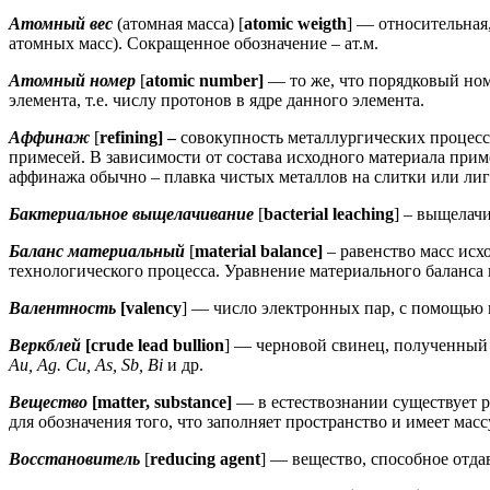
Атомный вес
(атомная масса) [
atomic weigth
] — относительная
атомных масс). Сокращенное обозначение – ат.м.
Атомный номер
[
atomic number]
— то же, что порядковый но
элемента, т.е. числу протонов в ядре данного элемента.
Аффинаж
[
refining] –
совокупность металлургических процесс
примесей. В зависимости от состава исходного материала при
аффинажа обычно – плавка чистых металлов на слитки или ли
Бактериальное выщелачивание
[
bacterial leaching
] – выщелач
Баланс материальный
[
material balance]
– равенство масс ис
технологического процесса. Уравнение материального баланса 
Валентность
[valency
] — число электронных пар, с помощью 
Веркблей
[crude lead bullion
] — черновой свинец, полученный
Au, Ag. Cu, As, Sb, Bi
и др.
Вещество
[matter, substance]
— в естествознании существует р
для обозначения того, что заполняет пространство и имеет мас
Восстановитель
[
reducing agent
] — вещество, способное отда