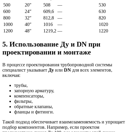
500
20″
508
—
530
600
24″
609,6
—
630
800
32″
812,8
—
820
1000
40″
1016
—
1020
1200
48″
1219,2
—
1220
5. Использование Ду и DN при
проектировании и монтаже
В процессе проектирования трубопроводной системы
специалист указывает
Ду
или
DN
для всех элементов,
включая:
трубы,
запорную арматуру,
компенсаторы,
фильтры,
обратные клапаны,
фланцы и фитинги.
Такой подход обеспечивает взаимозаменяемость и упрощает
подбор компонентов. Например, если проектом