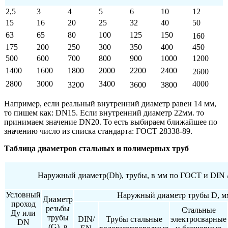
2,5
3
4
5
6
10
12
15
16
20
25
32
40
50
63
65
80
100
125
150
160
175
200
250
300
350
400
450
500
600
700
800
900
1000
1200
1400
1600
1800
2000
2200
2400
2600
2800
3000
3400
4000
3200
3600
3800
Например, если реальный внутренний диаметр равен 14 мм,
то пишем как: DN15. Если внутренний диаметр 22мм. то
принимаем значение DN20. То есть выбираем ближайшее по
значению число из списка стандарта: ГОСТ 28338-89.
Таблица диаметров стальных и полимерных труб
Наружный диаметр(Dh), трубы, в мм по ГОСТ и DIN 
Условный
Наружный диаметр трубы D, м
Диаметр
проход
резьбы
Стальные
Дy или
трубы
DIN/
Трубы стальные
электросварные
DN
(G), в