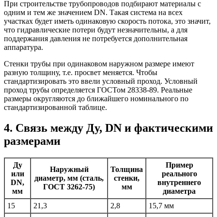
При строительстве трубопроводов подбирают материалы с
одним и тем же значением DN. Такая система на всех
участках будет иметь одинаковую скорость потока, это значит,
что гидравлические потери будут незначительны, а для
поддержания давления не потребуется дополнительная
аппаратура.
Стенки трубы при одинаковом наружном размере имеют
разную толщину, т.е. просвет меняется. Чтобы
стандартизировать это ввели условный проход. Условный
проход трубы определяется ГОСТом 28338-89. Реальные
размеры округляются до ближайшего номинального по
стандартизированной таблице.
4. Связь между Ду, DN и фактическими
размерами
Ду
Пример
Наружный
Толщина
или
реального
диаметр, мм (сталь,
стенки,
DN,
внутреннего
ГОСТ 3262-75)
мм
мм
диаметра
15
21,3
2,8
15,7 мм