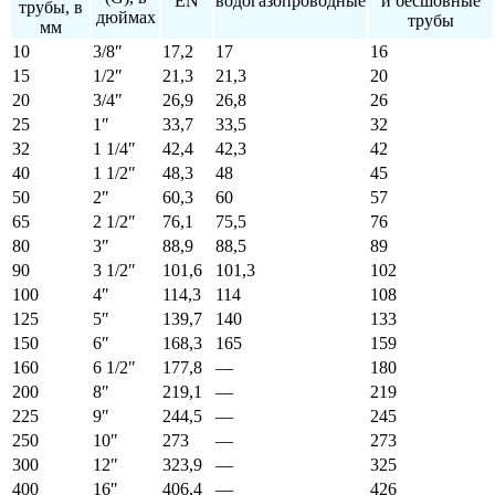
EN
водогазопроводные
и бесшовные
трубы, в
дюймах
трубы
мм
10
3/8″
17,2
17
16
15
1/2″
21,3
21,3
20
20
3/4″
26,9
26,8
26
25
1″
33,7
33,5
32
32
1 1/4″
42,4
42,3
42
40
1 1/2″
48,3
48
45
50
2″
60,3
60
57
65
2 1/2″
76,1
75,5
76
80
3″
88,9
88,5
89
90
3 1/2″
101,6
101,3
102
100
4″
114,3
114
108
125
5″
139,7
140
133
150
6″
168,3
165
159
160
6 1/2″
177,8
—
180
200
8″
219,1
—
219
225
9″
244,5
—
245
250
10″
273
—
273
300
12″
323,9
—
325
400
16″
406,4
—
426