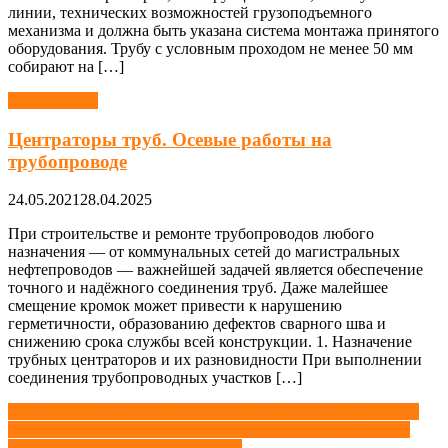
линии, технических возможностей грузоподъемного
механизма и должна быть указана система монтажа принятого
оборудования. Трубу с условным проходом не менее 50 мм
собирают на […]
Трубопровод
Центраторы труб. Осевые работы на
трубопроводе
24.05.2021
28.04.2025
При строительстве и ремонте трубопроводов любого
назначения — от коммунальных сетей до магистральных
нефтепроводов — важнейшей задачей является обеспечение
точного и надёжного соединения труб. Даже малейшее
смещение кромок может привести к нарушению
герметичности, образованию дефектов сварного шва и
снижению срока службы всей конструкции. 1. Назначение
трубных центраторов и их разновидности При выполнении
соединения трубопроводных участков […]
Навигация
Грузовой ISO-контейнер: Виды, обозначение, маркировка и
размеры контейнеров морских жд на 10 20 30 40 45 футов.
по
Методы определения марки стали