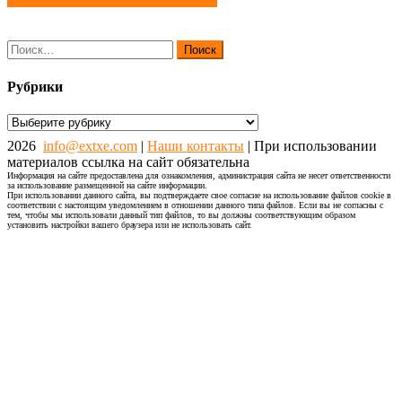
записям
Найти:
Рубрики
Рубрики
2026
info@extxe.com
|
Наши контакты
| При использовании
материалов ссылка на сайт обязательна
Информация на сайте предоставлена для ознакомления, администрация сайта не несет ответственности
за использование размещенной на сайте информации.
При использовании данного сайта, вы подтверждаете свое согласие на использование файлов cookie в
соответствии с настоящим уведомлением в отношении данного типа файлов. Если вы не согласны с
тем, чтобы мы использовали данный тип файлов, то вы должны соответствующим образом
установить настройки вашего браузера или не использовать сайт.