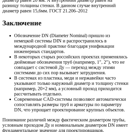
диаметр равен 20 мм. А внутренний диаметр равен на
разницу толщины стенки. В данном случае внутренний
диаметр равен 15,6мм. ГОСТ 21.206–2012
Заключение
Обозначение DN (Diameter Nominal) пришло из
немецкой системы DIN и распространилось в
международной практике благодаря унификации
инженерных стандартов.
В некоторых старых российских проектах применялись
дюймовые обозначения труб (например, 1″, 2″), что не
совпадает с системой Ду — переход между этими
системами до сих пор вызывает затруднения.
В системах из пластика, меди и нержавейки часто
указывают только наружный диаметр и толщину стенки
(например, 20×2 мм), а условный проход приходится
рассчитывать отдельно.
Современные CAD-системы позволяют автоматически
сопоставлять размеры труб и арматуры по параметру
DN, что упрощает проектирование крупных объектов.
Понимание различий между фактическим диаметром трубы,
условным проходом Ду и номинальным диаметром DN имеет
фундаментальное значение для проектировщиков,