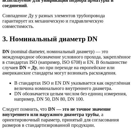
используемое для унификации подбора арматуры и
соединений
.
Совпадение Ду у разных элементов трубопровода
гарантирует их механическую и гидравлическую
совместимость.
3. Номинальный диаметр DN
DN
(nominal diameter, номинальный диаметр) — это
международное обозначение условного прохода, закреплённое
в стандартах ISO (например, ISO 6708) и EN. В большинстве
случаев
DN = Ду
, но при переходе на европейские или
американские стандарты могут возникать расхождения.
В стандартах ISO и EN DN указывается как округлённая
величина номинального внутреннего диаметра.
DN обозначается целым числом без единиц измерения,
например, DN 50, DN 80, DN 100.
Следует помнить, что
DN — это не точное значение
внутреннего или наружного диаметра трубы
, а
ориентировочный параметр, принятый для согласования
размеров в стандартизированной продукции.