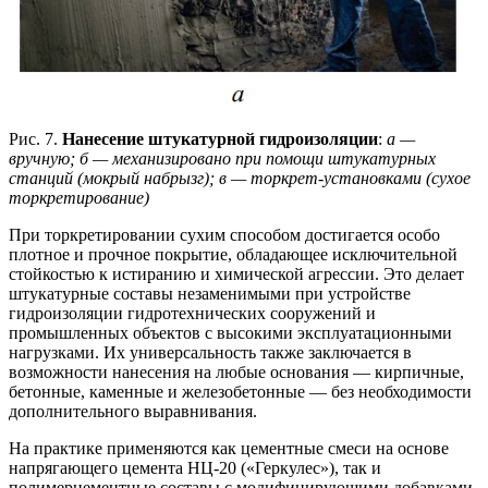
Рис. 7.
Нанесение штукатурной гидроизоляции
:
а —
вручную; б — механизировано при помощи штукатурных
станций (мокрый набрызг); в — торкрет-установками (сухое
торкретирование)
При торкретировании сухим способом достигается особо
плотное и прочное покрытие, обладающее исключительной
стойкостью к истиранию и химической агрессии. Это делает
штукатурные составы незаменимыми при устройстве
гидроизоляции гидротехнических сооружений и
промышленных объектов с высокими эксплуатационными
нагрузками. Их универсальность также заключается в
возможности нанесения на любые основания — кирпичные,
бетонные, каменные и железобетонные — без необходимости
дополнительного выравнивания.
На практике применяются как цементные смеси на основе
напрягающего цемента НЦ-20 («Геркулес»), так и
полимерцементные составы с модифицирующими добавками