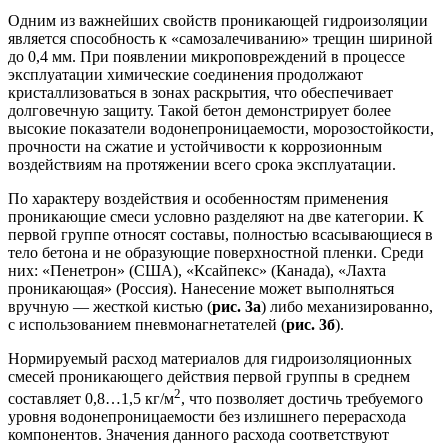
Одним из важнейших свойств проникающей гидроизоляции
является способность к «самозалечиванию» трещин шириной
до 0,4 мм. При появлении микроповреждений в процессе
эксплуатации химические соединения продолжают
кристаллизоваться в зонах раскрытия, что обеспечивает
долговечную защиту. Такой бетон демонстрирует более
высокие показатели водонепроницаемости, морозостойкости,
прочности на сжатие и устойчивости к коррозионным
воздействиям на протяжении всего срока эксплуатации.
По характеру воздействия и особенностям применения
проникающие смеси условно разделяют на две категории. К
первой группе относят составы, полностью всасывающиеся в
тело бетона и не образующие поверхностной пленки. Среди
них: «Пенетрон» (США), «Ксайпекс» (Канада), «Лахта
проникающая» (Россия). Нанесение может выполняться
вручную — жесткой кистью (
рис. 3а
) либо механизированно,
с использованием пневмонагнетателей (
рис. 3б
).
Нормируемый расход материалов для гидроизоляционных
смесей проникающего действия первой группы в среднем
2
составляет 0,8…1,5 кг/м
, что позволяет достичь требуемого
уровня водонепроницаемости без излишнего перерасхода
компонентов. Значения данного расхода соответствуют