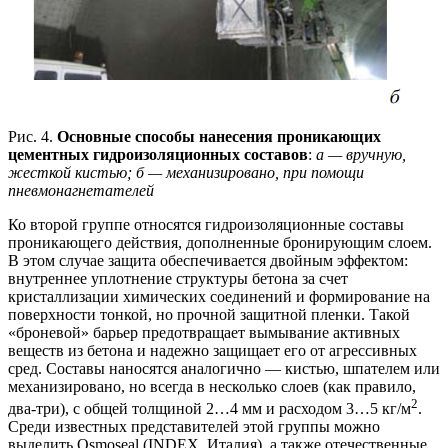
Рис. 4.
Основные способы нанесения проникающих
цементных гидроизоляционных составов
:
а — вручную,
жесткой кистью; б — механизировано, при помощи
пневмонагнетателей
Ко второй группе относятся гидроизоляционные составы
проникающего действия, дополненные бронирующим слоем.
В этом случае защита обеспечивается двойным эффектом:
внутреннее уплотнение структуры бетона за счет
кристаллизации химических соединений и формирование на
поверхности тонкой, но прочной защитной пленки. Такой
«броневой» барьер предотвращает вымывание активных
веществ из бетона и надежно защищает его от агрессивных
сред. Составы наносятся аналогично — кистью, шпателем или
механизировано, но всегда в несколько слоев (как правило,
2
два-три), с общей толщиной 2…4 мм и расходом 3…5 кг/м
.
Среди известных представителей этой группы можно
выделить Osmoseal (INDEX, Италия), а также отечественные