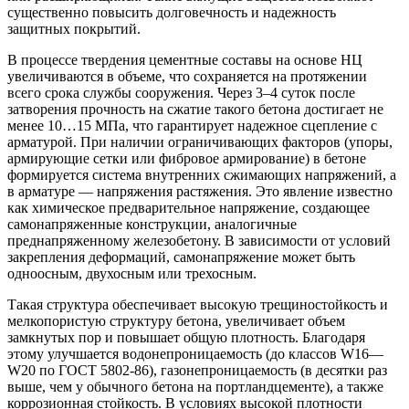
существенно повысить долговечность и надежность
защитных покрытий.
В процессе твердения цементные составы на основе НЦ
увеличиваются в объеме, что сохраняется на протяжении
всего срока службы сооружения. Через 3–4 суток после
затворения прочность на сжатие такого бетона достигает не
менее 10…15 МПа, что гарантирует надежное сцепление с
арматурой. При наличии ограничивающих факторов (упоры,
армирующие сетки или фибровое армирование) в бетоне
формируется система внутренних сжимающих напряжений, а
в арматуре — напряжения растяжения. Это явление известно
как химическое предварительное напряжение, создающее
самонапряженные конструкции, аналогичные
преднапряженному железобетону. В зависимости от условий
закрепления деформаций, самонапряжение может быть
одноосным, двухосным или трехосным.
Такая структура обеспечивает высокую трещиностойкость и
мелкопористую структуру бетона, увеличивает объем
замкнутых пор и повышает общую плотность. Благодаря
этому улучшается водонепроницаемость (до классов W16—
W20 по ГОСТ 5802-86), газонепроницаемость (в десятки раз
выше, чем у обычного бетона на портландцементе), а также
коррозионная стойкость. В условиях высокой плотности