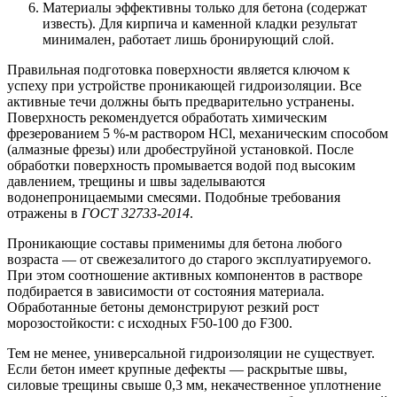
Материалы эффективны только для бетона (содержат
известь). Для кирпича и каменной кладки результат
минимален, работает лишь бронирующий слой.
Правильная подготовка поверхности является ключом к
успеху при устройстве проникающей гидроизоляции. Все
активные течи должны быть предварительно устранены.
Поверхность рекомендуется обработать химическим
фрезерованием 5 %-м раствором HCl, механическим способом
(алмазные фрезы) или дробеструйной установкой. После
обработки поверхность промывается водой под высоким
давлением, трещины и швы заделываются
водонепроницаемыми смесями. Подобные требования
отражены в
ГОСТ 32733-2014
.
Проникающие составы применимы для бетона любого
возраста — от свежезалитого до старого эксплуатируемого.
При этом соотношение активных компонентов в растворе
подбирается в зависимости от состояния материала.
Обработанные бетоны демонстрируют резкий рост
морозостойкости: с исходных F50-100 до F300.
Тем не менее, универсальной гидроизоляции не существует.
Если бетон имеет крупные дефекты — раскрытые швы,
силовые трещины свыше 0,3 мм, некачественное уплотнение