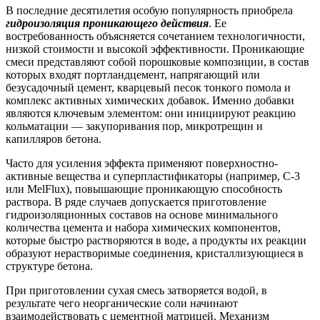
В последние десятилетия особую популярность приобрела
гидроизоляция проникающего действия
. Ее
востребованность объясняется сочетанием технологичности,
низкой стоимости и высокой эффективности. Проникающие
смеси представляют собой порошковые композиции, в состав
которых входят портландцемент, напрягающий или
безусадочный цемент, кварцевый песок тонкого помола и
комплекс активных химических добавок. Именно добавки
являются ключевым элементом: они инициируют реакцию
кольматации — закупоривания пор, микротрещин и
капилляров бетона.
Часто для усиления эффекта применяют поверхностно-
активные вещества и суперпластификаторы (например, С-3
или MelFlux), повышающие проникающую способность
раствора. В ряде случаев допускается приготовление
гидроизоляционных составов на основе минимального
количества цемента и набора химических компонентов,
которые быстро растворяются в воде, а продукты их реакции
образуют нерастворимые соединения, кристаллизующиеся в
структуре бетона.
При приготовлении сухая смесь затворяется водой, в
результате чего неорганические соли начинают
взаимодействовать с цементной матрицей. Механизм