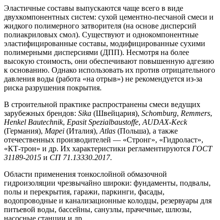
Эластичные составы выпускаются чаще всего в виде
двухкомпонентных систем: сухой цементно-песчаной смеси и
жидкого полимерного затворителя (на основе дисперсий
полиакриловых смол). Существуют и однокомпонентные
эластифицированные составы, модифицированные сухими
полимерными дисперсиями (ДПП). Несмотря на более
высокую стоимость, они обеспечивают повышенную адгезию
к основанию. Однако использовать их против отрицательного
давления воды (работа «на отрыв») не рекомендуется из-за
риска разрушения покрытия.
В строительной практике распространены смеси ведущих
зарубежных брендов:
Sika
(Швейцария),
Schomburg
,
Remmers
,
Henkel Bautechnik
,
Epasit Spezialbaustoffe
,
AUDAX-Keck
(Германия),
Mapei
(Италия),
Atlas
(Польша), а также
отечественных производителей — «Стронг», «Гидроласт»,
«КТ-трон» и др. Их характеристики регламентируются
ГОСТ
31189-2015
и
СП 71.13330.2017
.
Области применения тонкослойной обмазочной
гидроизоляции чрезвычайно широки: фундаменты, подвалы,
полы и перекрытия, гаражи, паркинги, фасады,
водопроводные и канализационные колодцы, резервуары для
питьевой воды, бассейны, санузлы, прачечные, шлюзы,
насосные станции и др.