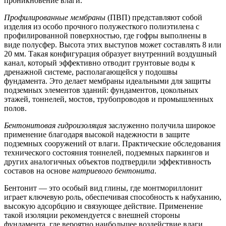
проникновение влаги.
Профилированные мембраны
(ПВП) представляют собой
изделия из особо прочного полужесткого полиэтилена с
профилированной поверхностью, где гофры выполнены в
виде полусфер. Высота этих выступов может составлять 8 или
20 мм. Такая конфигурация образует внутренний воздушный
канал, который эффективно отводит грунтовые воды к
дренажной системе, располагающейся у подошвы
фундамента. Это делает мембраны идеальными для защиты
подземных элементов зданий: фундаментов, цокольных
этажей, тоннелей, мостов, трубопроводов и промышленных
полов.
Бентонитовая гидроизоляция
заслуженно получила широкое
применение благодаря высокой надежности в защите
подземных сооружений от влаги. Практические обследования
технического состояния тоннелей, подземных паркингов и
других аналогичных объектов подтвердили эффективность
составов на основе
натриевого бентонита
.
Бентонит — это особый вид глины, где монтмориллонит
играет ключевую роль, обеспечивая способность к набуханию,
высокую адсорбцию и связующее действие. Применение
такой изоляции рекомендуется с внешней стороны
фундамента, где вероятно наибольшее воздействие влаги.