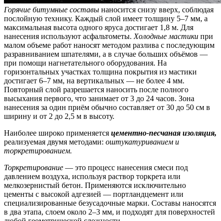
Горячие битумные составы
наносится снизу вверх, соблюдая
послойную технику. Каждый слой имеет толщину 5–7 мм, а
максимальная высота одного яруса достигает 1,8 м. Для
нанесения используют асфальтометы.
Холодные мастики
при
малом объеме работ наносят методом разлива с последующим
разравниванием шпателями, а в случае больших объёмов —
при помощи нагнетательного оборудования. На
горизонтальных участках толщина покрытия из мастики
достигает 6–7 мм, на вертикальных — не более 4 мм.
Повторный слой разрешается наносить после полного
высыхания первого, что занимает от 3 до 24 часов. Зона
нанесения за один приём обычно составляет от 30 до 50 см в
ширину и от 2 до 2,5 м в высоту.
Наиболее широко применяется
цементно-песчаная изоляция,
реализуемая двумя методами:
оштукатуриванием и
торкретированием.
Торкретирование
— это процесс нанесения смеси под
давлением воздуха, используя раствор торкрета или
мелкозернистый бетон. Применяются исключительно
цементы с высокой адгезией — портландцемент или
специализированные безусадочные марки. Составы наносятся
в два этапа, слоем около 2–3 мм, и подходят для поверхностей
любой геометрической сложности.