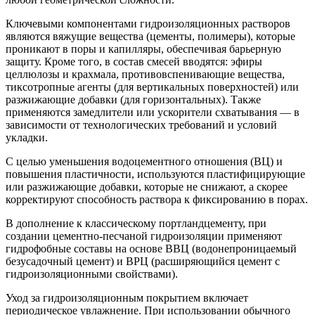
Ключевыми компонентами гидроизоляционных растворов
являются вяжущие вещества (цементы, полимеры), которые
проникают в поры и капилляры, обеспечивая барьерную
защиту. Кроме того, в состав смесей вводятся: эфиры
целлюлозы и крахмала, противовспенивающие вещества,
тиксотропные агенты (для вертикальных поверхностей) или
разжижающие добавки (для горизонтальных). Также
применяются замедлители или ускорители схватывания — в
зависимости от технологических требований и условий
укладки.
С целью уменьшения водоцементного отношения (ВЦ) и
повышения пластичности, используются пластифицирующие
или разжижающие добавки, которые не снижают, а скорее
корректируют способность раствора к фиксированию в порах.
В дополнение к классическому портландцементу, при
создании цементно-песчаной гидроизоляции применяют
гидрофобные составы на основе ВВЦ (водонепроницаемый
безусадочный цемент) и ВРЦ (расширяющийся цемент с
гидроизоляционными свойствами).
Уход за гидроизоляционным покрытием включает
периодическое увлажнение. При использовании обычного