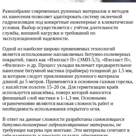
Разнообразие современных рулонных материалов и методов
их нанесения позволяет адаптировать систему оклеечной
гидроизоляции под конкретные инженерные и климатические
условия. Выбор осуществляется с учётом длительности
службы, внешней нагрузки и требований по
эксплуатационной надежности.
Одной из наиболее широко применяемых технологий
является использование наплавляемых битумно-полимерных
покрытий, таких как «Изопласт П» (ЭМП-5,5), «Изоэласт П»,
«Филизол» и др. Процесс укладки включает предварительное
нанесение битумной мастики (праймера) толщиной до 1,5 мм,
за которым следует приклеивание рулонного материала
длиной до 5 метров. Применяется в основном газовая горелка,
с нахлёстом полотен 15–20 см. Для герметизации краёв
используется шпаклёвка, поверх которой наносится
финишный слой мастики в 1–1,3 мм. Основными
ограничениями являются высокая сложность работ и
необходимость использования открытого огня.
В ответ на данные сложности разработаны
самоклеящиеся
битумно-полимерные гидроизоляционные материалы
, не
требующие нагрева при монтаже. Эти материалы сочетают в
себе надежность и простоту укладки, обеспечивая: