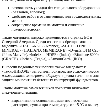
возможность укладки без специального оборудования
(баллонов, горелок);
удобство работ в ограниченных или труднодоступных
местах;
сокращение времени на монтаж и снижение
пожароопасности.
Такие материалы широко применяются в странах ЕС и
Северной Америки. Среди известных брендов можно
выделить: «DACO-KSO» (Krebber), «SCUDOTENE FC
MINERAL» (ITALIANA MEMBRANE), «DynaGripTM Cap»
(Johns Manville), «Indekxtin HDPE» (Index), «Bituthene 8000»
(GRACE), «Icebar» (Tegola), «ArmourGard» (IKO).
В России подобные технологии также внедряются:
«ТехноНИКОЛЬ» запустила производство
самоклеящегося
изоляционного материала «Барьер»
, предназначенного для
защиты монолитных бетонных конструкций фундаментов.
Этапы монтажа самоклеящихся покрытий включают
следующие операции:
выравнивание основания цементно-песчаным
раствором, сушки при температуре от +5 °C и выше;