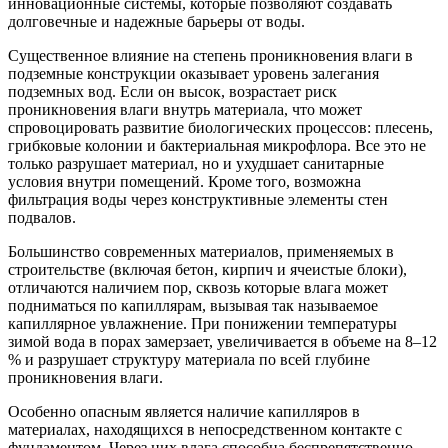
инновационные системы, которые позволяют создавать
долговечные и надежные барьеры от воды.
Существенное влияние на степень проникновения влаги в
подземные конструкции оказывает уровень залегания
подземных вод. Если он высок, возрастает риск
проникновения влаги внутрь материала, что может
спровоцировать развитие биологических процессов: плесень,
грибковые колонии и бактериальная микрофлора. Все это не
только разрушает материал, но и ухудшает санитарные
условия внутри помещений. Кроме того, возможна
фильтрация воды через конструктивные элементы стен
подвалов.
Большинство современных материалов, применяемых в
строительстве (включая бетон, кирпич и ячеистые блоки),
отличаются наличием пор, сквозь которые влага может
подниматься по капиллярам, вызывая так называемое
капиллярное увлажнение. При понижении температуры
зимой вода в порах замерзает, увеличивается в объеме на 8–12
% и разрушает структуру материала по всей глубине
проникновения влаги.
Особенно опасным является наличие капилляров в
материалах, находящихся в непосредственном контакте с
фундаментом. Через них влага способна беспрепятственно