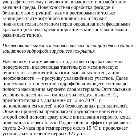
ультрафиолетовому излучению, влажности и воздействию
внешней среды. Поверхностная обработка фасадов и
бетонных конструкций такими растворами не только
защищает от атмосферного влияния, но и служит
подготовительным этапом перед окрашиванием фасадными
красками (включая кремнийорганические составы и эмали
различных типов).
Последовательность технологических операций для создания
защитного гидрофобизирующего покрытия.
Начальным этапом является подготовка обрабатываемой
поверхности, включающая тщательную механическую
очистку от загрязнений, краски, масляных пятен, а при
необходимости — просушку увлажнённых участков. Далее
приступают к нанесению гидрофобизирующего состава до
полного насыщения верхнего слоя материала. Оптимальные
условия нанесения — температура воздуха выше 5 °C,
предпочтительно в диапазоне от 12 до 30 °C, с
использованием кистей либо безвоздушных распылителей.
Обычно процедура предполагает двукратное нанесение:
второй слой наносят сразу после впитывания первого, когда
поверхность теряет блеск. Гидрофобный эффект проявляется
спустя 2–3 часа при температуре около 15 °C и продолжает
усиливаться в течение первых 12 суток.