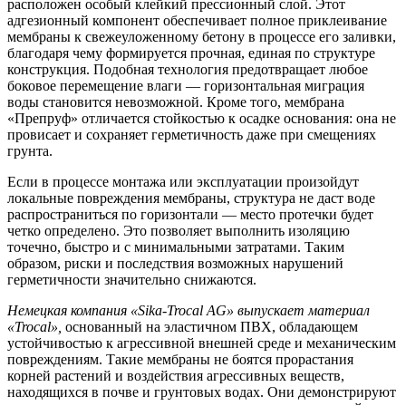
расположен особый клейкий прессионный слой. Этот
адгезионный компонент обеспечивает полное приклеивание
мембраны к свежеуложенному бетону в процессе его заливки,
благодаря чему формируется прочная, единая по структуре
конструкция. Подобная технология предотвращает любое
боковое перемещение влаги — горизонтальная миграция
воды становится невозможной. Кроме того, мембрана
«Препруф» отличается стойкостью к осадке основания: она не
провисает и сохраняет герметичность даже при смещениях
грунта.
Если в процессе монтажа или эксплуатации произойдут
локальные повреждения мембраны, структура не даст воде
распространиться по горизонтали — место протечки будет
четко определено. Это позволяет выполнить изоляцию
точечно, быстро и с минимальными затратами. Таким
образом, риски и последствия возможных нарушений
герметичности значительно снижаются.
Немецкая компания «Sika-Trocal AG» выпускает материал
«Trocal»,
основанный на эластичном ПВХ, обладающем
устойчивостью к агрессивной внешней среде и механическим
повреждениям. Такие мембраны не боятся прорастания
корней растений и воздействия агрессивных веществ,
находящихся в почве и грунтовых водах. Они демонстрируют