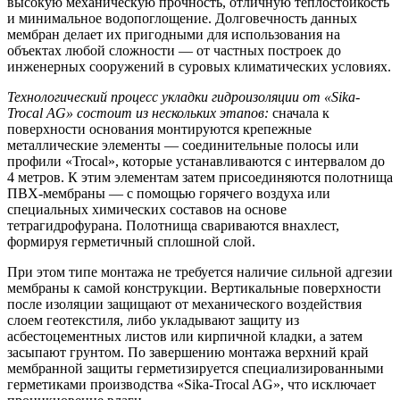
высокую механическую прочность, отличную теплостойкость
и минимальное водопоглощение. Долговечность данных
мембран делает их пригодными для использования на
объектах любой сложности — от частных построек до
инженерных сооружений в суровых климатических условиях.
Технологический процесс укладки гидроизоляции от «Sika-
Trocal AG» состоит из нескольких этапов:
сначала к
поверхности основания монтируются крепежные
металлические элементы — соединительные полосы или
профили «Trocal», которые устанавливаются с интервалом до
4 метров. К этим элементам затем присоединяются полотнища
ПВХ-мембраны — с помощью горячего воздуха или
специальных химических составов на основе
тетрагидрофурана. Полотнища свариваются внахлест,
формируя герметичный сплошной слой.
При этом типе монтажа не требуется наличие сильной адгезии
мембраны к самой конструкции. Вертикальные поверхности
после изоляции защищают от механического воздействия
слоем геотекстиля, либо укладывают защиту из
асбестоцементных листов или кирпичной кладки, а затем
засыпают грунтом. По завершению монтажа верхний край
мембранной защиты герметизируется специализированными
герметиками производства «Sika-Trocal AG», что исключает