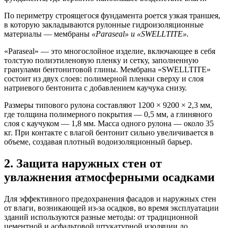
По периметру строящегося фундамента роется узкая траншея,
в которую закладываются рулонные гидроизоляционные
материалы — мембраны
«Paraseal» и «SWELLTITE».
«Paraseal» — это многослойное изделие, включающее в себя
толстую полиэтиленовую пленку и сетку, заполненную
гранулами бентонитовой глины. Мембрана «SWELLTITE»
состоит из двух слоев: полимерной пленки сверху и слоя
натриевого бентонита с добавлением каучука снизу.
Размеры типового рулона составляют 1200 × 9200 × 2,3 мм,
где толщина полимерного покрытия — 0,5 мм, а глиняного
слоя с каучуком — 1,8 мм. Масса одного рулона — около 35
кг. При контакте с влагой бентонит сильно увеличивается в
объеме, создавая плотный водоизоляционный барьер.
2. Защита наружных стен от
увлажнения атмосферными осадками
Для эффективного предохранения фасадов и наружных стен
от влаги, возникающей из-за осадков, во время эксплуатации
зданий используются разные методы: от традиционной
цементной и асфальтовой штукатурной изоляции до