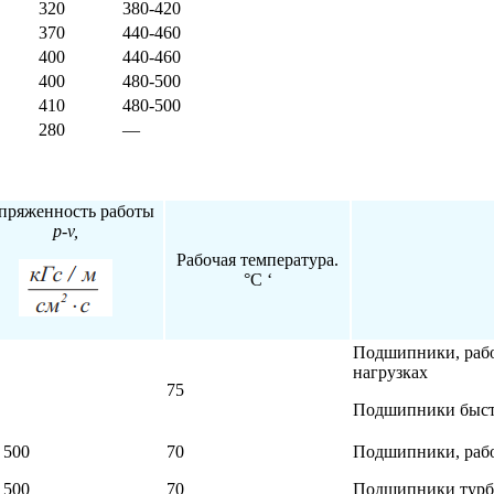
320
380-420
370
440-460
400
440-460
400
480-500
410
480-500
280
—
пряженность работы
p-v,
Рабочая температура.
°C ‘
Подшипники, рабо
нагрузках
75
Подшипники быст
 500
70
Подшипники, рабо
 500
70
Подшипники турби