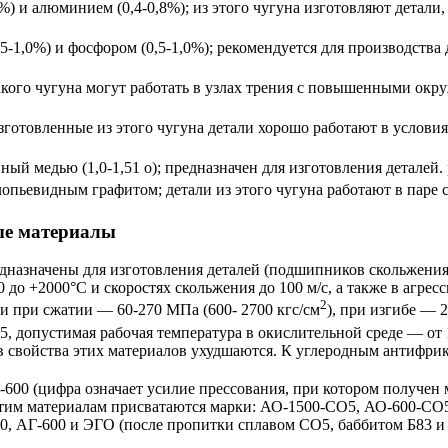
) и алюминием (0,4-0,8%); из этого чугуна изготовляют детали,
1,0%) и фосфором (0,5-1,0%); рекомендуется для производства д
кого чугуна могут работать в узлах трения с повышенными ок
готовленные из этого чугуна детали хорошо работают в услови
ый медью (1,0-1,51 о); предназначен для изготовления деталей
пьевидным графитом; детали из этого чугуна работают в паре 
ые материалы
назначены для изготовления деталей (подшипников скольжения,
 до +2000°С и скоростях скольжения до 100 м/с, а также в агрес
2
ти при сжатии — 60-270 МПа (600- 2700 кгс/см
), при изгибе — 
75, допустимая рабочая температура в окислительной среде — от 
зов свойства этих материалов ухудшаются. К углеродным антифр
0 (цифра означает усилие прессования, при котором получен м
тим материалам присватаются марки: АО-1500-СО5, АО-600-СО5
0, АГ-600 и ЭГО (после пропитки сплавом СО5, баббитом Б83 и