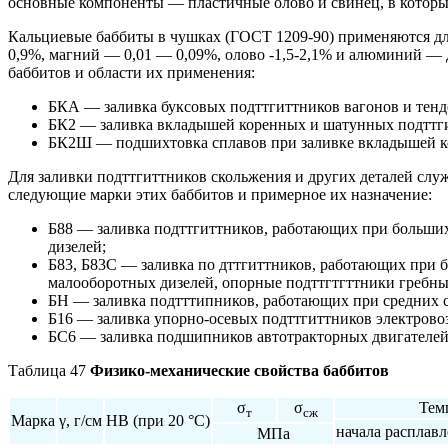
основные компоненты — пластичные олово и свинец, в которые
Кальциевые баббиты в чушках (ГОСТ 1209-90) применяются для
0,9%, магний — 0,01 — 0,09%, олово -1,5-2,1% и алюминий — д
баббитов и области их применения:
БКА — заливка буксовых подттгиттников вагонов и тенд
БК2 — заливка вкладышей коренных и шатунных подттгит
БК2Ш — подшихтовка сплавов при заливке вкладышей ко
Для заливки подттгиттников скольжения и других деталей слу
следующие марки этих баббитов и примерное их назначение:
Б88 — заливка подттгиттников, работающих при больши
дизелей;
Б83, Б83С — заливка по дттгиттников, работающих при 
малооборотных дизелей, опорные подттгтгттники гребны
БН — заливка подтттипников, работающих при средних с
Б16 — заливка упорно-осевых подттгиттников электрово
БС6 — заливка подшипников автотракторных двигателей
Таблица 47
Физико-механические свойства баббитов
σ
σ
Тем
т
сж
Марка
γ, г/см
НВ (при 20 °C)
начала расплав
МПа