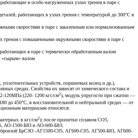
 работающие в особо нагруженных узлах трения в паре с
еталей, работающих в узлах трения с температурой до 300°С в
ружными скоростями в паре с закаленным или нормализованным
ях трения с повышенными окружными скоростями в паре с
. работающих в паре с термически обработанным валом
с «сырым» валом
 уплотнительных устройств, поршневых колец и др.),
сивных средах. Свойства их зависят от химического состава и
2
22-120МПа (220- 1200 кгс/см
), модуль упругости при сжатии —
180 до 450°С, в восстановительной и нейтральной средах — от
икционным материалам относятся:
2
атериал, в кгс/см
); после пропитки сплавом СО5,
, АО-1500-Б83 и АО-600-Б83;
 бронзой БрСЗО -АГ1500-С05, АГ600-С05, АГ500-Б83, АГ600-