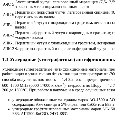
Аустенитный чугун, легированный марганцем (7,5-12,5%
АЧС-5
закаленным или нормализованным валом
Перлитный пористый чугун, легированный свинцом (0,5-
АЧС-6
паре с «сырым» валом
Перлитный чугун с шаровидным графитом; детали из та
АЧВ-1
валом
Перлитно-ферритный чугун с шаровидным графитом; из
АЧВ-2
«сырым» валом
АЧК-1
Перлитный чугун с хлопьевидным графитом, легированн
АЧК-2
Ферритно-перлитный и перлитно-ферритный чугун с хло
1.3 Углеродные (углеграфитные) антифрикционн
Углеродные (углеграфитные) антифрикционные материалы пред
работающих в узлах трения без смазки при температурах от -200
3
способа получения: плотность — 1,4-3,2 г/см
, предел прочнос
2
600- 1700 МПа (6000-17000 кгс/см
), твердость по Шору — 42-
200 до 1500°С. При работе в вакууме и в среде осушенных га
углеродные обожженные материалы марок АО-1500 и АО-60
содержащим 95% свинца и 5% олова, или баббитом Б83 э
углеродные графитизированные материалы марок АГ-150
Б83, АГ1500-БрСЗО, ЭГО-Б83);