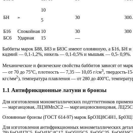
10
БН
»
30
300.
5
Б16
Спокойная
10
30
300
БС6
Ударная
15
—
Баббиты марок Б88, Б83 и Б83С имеют оловянную, а Б16, БН и
кадмий — 0,1-1,2%, никель — 0,1-0,5% и мышьяк — 0,5- 0,9%.
Механические и физические свойства баббитов зависят от марки
3
— от 70 до 75°С, плотность — 7,35 — 10,05 г/см
, твердость-1
2
кгс/мм
), температура плавления — от 280 до 400°С, температур
1.1 Антифрикционные латуни и бронзы
Для изготовления монометаллических подтттиттников примен
— марганцовая, ЛЦ38Мп2С2 — марганцовосвинцовая, ЛЦ25С
Оловянные бронзы (ГОСТ 614-97) марок БрОЗЦ8С4Н1, Бр03Ц1
Для изготовления антифрикционных монометаллических детал
79) БрО4Ц7С5, БрО4ЦС4С17, БрО5Ц5С5, БрО5С25, БрОбЦ