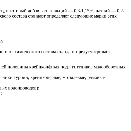
ц, в который добавляют кальций — 0,3-1,15%, натрий — 0,2-
ского состава стандарт определяет следующие марки этих
й.
сти от химического состава стандарт предусматривает
ижней половины крейцконфных подттгиттников малооборотных
п- ники турбин, крейцкопфные, мотылевые, рамовые
вых водопроводов);
;