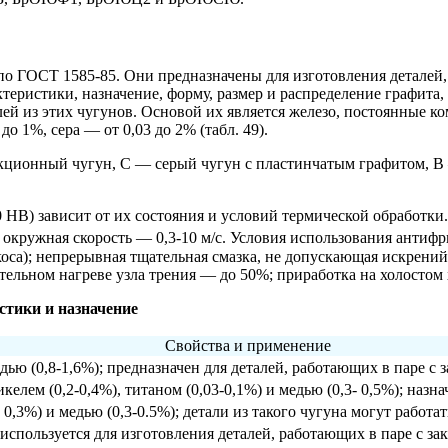
о ГОСТ 1585-85. Они предназначены для изготовления деталей, 
еристики, назначение, форму, размер и распределение графита,
ей из этих чугунов. Основой их является железо, постоянные к
о 1%, сера — от 0,03 до 2% (табл. 49).
икционный чугун, С — серый чугун с пластинчатым графитом, 
 НВ) зависит от их состояния и условий термической обработки
, окружная скорость — 0,3-10 м/с. Условия использования анти
оса); непрерывная тщательная смазка, не допускающая искрений
тельном нагреве узла трения — до 50%; приработка на холостом
тики и назначение
Свойства и применение
дью (0,8-1,6%); предназначен для деталей, работающих в паре 
елем (0,2-0,4%), титаном (0,03-0,1%) и медью (0,3- 0,5%); назна
,3%) и медью (0,3-0.5%); детали из такого чугуна могут работа
 используется для изготовления деталей, работающих в паре с 