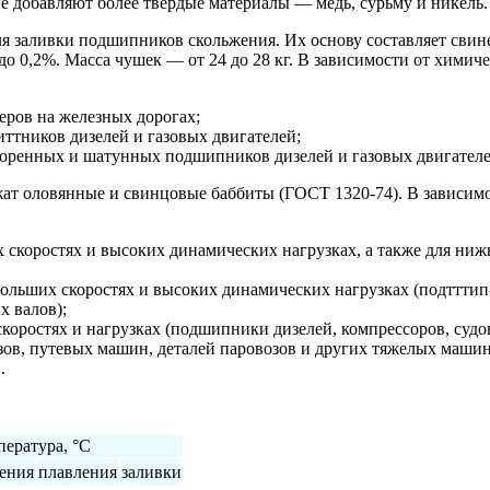
 добавляют более твердые материалы — медь, сурьму и никель.
 заливки подшипников скольжения. Их основу составляет свине
о 0,2%. Масса чушек — от 24 до 28 кг. В зависимости от химиче
еров на железных дорогах;
тников дизелей и газовых двигателей;
ренных и шатунных подшипников дизелей и газовых двигателе
жат оловянные и свинцовые баббиты (ГОСТ 1320-74). В зависимо
х скоростях и высоких динамических нагрузках, а также для н
больших скоростях и высоких динамических нагрузках (подттти
х валов);
коростях и нагрузках (подшипники дизелей, компрессоров, судо
зов, путевых машин, деталей паровозов и других тяжелых машин
.
пература, °C
ления
плавления
заливки