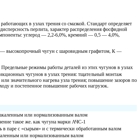
работающих в узлах трения со смазкой. Стандарт определяет
 дисперсность перлита, характер распределения фосфидной
омпоненты: углерод — 2,2-6,0%, кремний — 0,5 — 4,0%,
В — высокопрочный чугун с шаровидным графитом, К —
. Предельные режимы работы деталей из этих чугунов в узлах
фрикционных чугунов в узлах трения: тщательный монтаж
 или значительного нагрева узла трения; повышение зазоров по
 ходу и постепенное повышение рабочих нагрузок.
с закаленным или нормализованным валом
чение такое же. как чугуна марки АЧС-1
ть в паре с «сырым» и с термически обработанным валом
закаленным или нормализованным валом