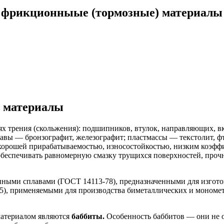
 фрикционныые (тормозные) материалы
 материалы
ях трения (скольжения): подшипников, втулок, направляющих, в
плавы — бронзографит, железографит; пластмассы — текстолит, 
хорошей прирабатываемостью, износостойкостью, низким коэффи
беспечивать равномерную смазку трущихся поверхностей, прочн
ыми сплавами (ГОСТ 14113-78), предназначенными для изгото
, применяемыми для производства биметаллических и мономет
атериалом являются
баббиты.
Особенность баббитов — они не о