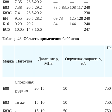
Б88
7.35
26.5-29.2
—
—
—
Б83
7.38
26.5-29.2
78,5-83,5
108-117
240
Б83С
7.4
26.5-29.2
230
БН
9.55
26.5-28.2
69-73
125-128
240
Б16
9.29
29.2
84
144
240
БС6
10.05
14.7-16.6
247
Таблица 48.
Область применения баббитов
На
Давление р,
Окружная скорость v,
Марка
Нагрузка
МПа
м/с
Спокойная
Б88
20. 15
50
750
ударная
Б83
То же
15. 10
50
750.
Б83С
»
15. 10
50
750.