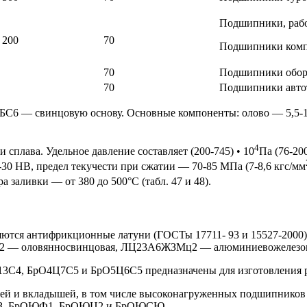
Подшипники, рабо
 200
70
Подшипники компр
70
Подшипники обор
70
Подшипники авто
 БС6 — свинцовую основу. Основные компоненты: олово — 5,5-1
4
 сплава. Удельное давление составляет (200-745) • 10
Па (76-20
5-30 НВ, предел текучести при сжатии — 70-85 МПа (7-8,6 кгс/мм
а заливки — от 380 до 500°С (табл. 47 и 48).
яются антифрикционные латуни (ГОСТы 17711- 93 и 15527-200
2 — оловянносвинцовая, ЛЦ23А6ЖЗМц2 — алюминиевожелезом
3С4, БрО4Ц7С5 и БрО5Ц6С5 предназначены для изготовления 
ей и вкладышей, в том числе высоконагруженных подшипников 
бСЗ, БрОЮФ1, БрОЮЦ2 и БрОЮСЮ.