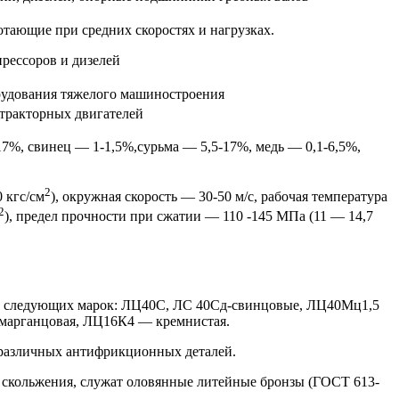
тающие при средних скоростях и нагрузках.
ессоров и дизелей
удования тяжелого машиностроения
тракторных двигателей
7%, свинец — 1-1,5%,сурьма — 5,5-17%, медь — 0,1-6,5%,
2
0 кгс/см
), окружная скорость — 30-50 м/с, рабочая температура
2
), предел прочности при сжатии — 110 -145 МПа (11 — 14,7
0) следующих марок: ЛЦ40С, ЛС 40Сд-свинцовые, ЛЦ40Мц1,5
арганцовая, ЛЦ16К4 — кремнистая.
различных антифрикционных деталей.
скольжения, служат оловянные литейные бронзы (ГОСТ 613-