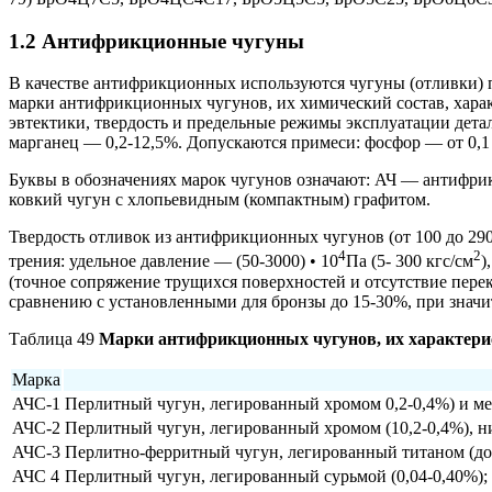
1.2 Антифрикционные чугуны
В качестве антифрикционных используются чугуны (отливки) п
марки антифрикционных чугунов, их химический состав, характ
эвтектики, твердость и предельные режимы эксплуатации детал
марганец — 0,2-12,5%. Допускаются примеси: фосфор — от 0,1 д
Буквы в обозначениях марок чугунов означают: АЧ — антифр
ковкий чугун с хлопьевидным (компактным) графитом.
Твердость отливок из антифрикционных чугунов (от 100 до 290
4
2
трения: удельное давление — (50-3000) • 10
Па (5- 300 кгс/см
)
(точное сопряжение трущихся поверхностей и отсутствие перек
сравнению с установленными для бронзы до 15-30%, при значи
Таблица 49
Марки антифрикционных чугунов, их характерис
Марка
АЧС-1
Перлитный чугун, легированный хромом 0,2-0,4%) и ме
АЧС-2
Перлитный чугун, легированный хромом (10,2-0,4%), ник
АЧС-3
Перлитно-ферритный чугун, легированный титаном (до 0
АЧС 4
Перлитный чугун, легированный сурьмой (0,04-0,40%);