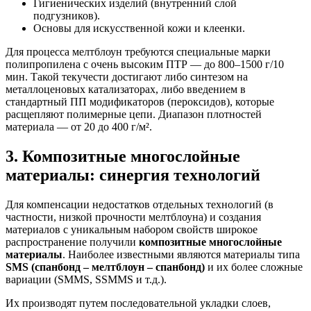
Гигиенических изделий (внутренний слой
подгузников).
Основы для искусственной кожи и клеенки.
Для процесса мелтблоун требуются специальные марки
полипропилена с очень высоким ПТР — до 800–1500 г/10
мин. Такой текучести достигают либо синтезом на
металлоценовых катализаторах, либо введением в
стандартный ПП модификаторов (пероксидов), которые
расщепляют полимерные цепи. Диапазон плотностей
материала — от 20 до 400 г/м².
3. Композитные многослойные
материалы: синергия технологий
Для компенсации недостатков отдельных технологий (в
частности, низкой прочности мелтблоуна) и создания
материалов с уникальным набором свойств широкое
распространение получили
композитные многослойные
материалы
. Наиболее известными являются материалы типа
SMS (спанбонд – мелтблоун – спанбонд)
и их более сложные
вариации (SMMS, SSMMS и т.д.).
Их производят путем последовательной укладки слоев,