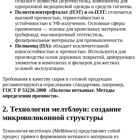
сельского хозяйства (агротекстиль), компоненты для
одноразовой медицинской одежды и средств гигиены.
Полиэтилентерефталат (ПЭТ) и со-ПЭТ:
отличается
высокой прочностью, термостойкостью и
устойчивостью к УФ-излучению. Основные сферы
применения — основы для кровельных материалов
(рубероид), высокопрочный геотекстиль,
фильтровальные материалы для промышленности.
Полиамид (ПА):
обладает исключительной
износостойкостью и прочностью. Используется для
производства основ дорожных покрытий, армирующих
элементов в композитах и фильтров для жестких
условий эксплуатации.
Требования к качеству сырья и готовой продукции
регламентируются отраслевыми стандартами, например,
ГОСТ Р 53226-2008
«Полотна нетканые. Методы
определения прочности»
.
2. Технология мелтблоун: создание
микроволоконной структуры
Технология мелтблоун (Meltblown) представляет собой
процесс прямого формования нетканого материала из