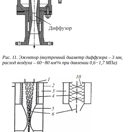
Рис. 11. Эжектор (внутренний диаметр диффузора – 3 мм,
расход воздуха – 60−80 нм³/ч при давлении 0,6−1,7 МПа)