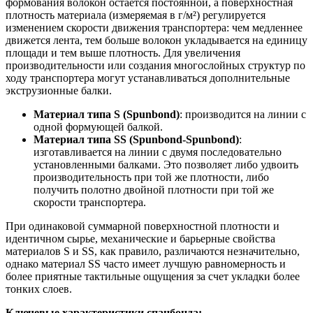
формования волокон остается постоянной, а поверхностная
плотность материала (измеряемая в г/м²) регулируется
изменением скорости движения транспортера: чем медленнее
движется лента, тем больше волокон укладывается на единицу
площади и тем выше плотность. Для увеличения
производительности или создания многослойных структур по
ходу транспортера могут устанавливаться дополнительные
экструзионные балки.
Материал типа S (Spunbond)
: производится на линии с
одной формующей балкой.
Материал типа SS (Spunbond-Spunbond)
:
изготавливается на линии с двумя последовательно
установленными балками. Это позволяет либо удвоить
производительность при той же плотности, либо
получить полотно двойной плотности при той же
скорости транспортера.
При одинаковой суммарной поверхностной плотности и
идентичном сырье, механические и барьерные свойства
материалов S и SS, как правило, различаются незначительно,
однако материал SS часто имеет лучшую равномерность и
более приятные тактильные ощущения за счет укладки более
тонких слоев.
Ключевые характеристики спанбонда: