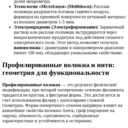
долей микрометра.
Технология «Мелтблоун» (Meltblown):
Расплав
полимера раздувается потоком горячего воздуха,
формируя на приемной поверхности нетканый материал
из волокон диаметром 1-5 мкм.
Электропрядение (Электроформование):
Заряженный
раствор или расплав полимера экструдируется через
микроскопические мундштуки под действием сильного
электрического поля. Этот метод позволяет получать
нановолокна
с диаметрами в наноразмерном диапазоне
(менее 100 нм), обладающие уникальными свойствами.
Профилированные волокна и нити:
геометрия для функциональности
Профилированные волокна
— это результат физической
модификации, при которой поперечному сечению филамента
придается не круглая, а фигурная форма. Это достигается за
счет использования фильер с капиллярами сложной
геометрии. Форма поперечного сечения напрямую влияет на
важнейшие свойства волокна: блеск, гриф (ощущение на
ощупь), объемность, сцепляемость, сорбционные
характеристики и устойчивость к истиранию.