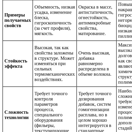
Повыш
Объемность, низкая
Окраска в массе,
накраш
усадка, изменение
антистатичность,
Примеры
гигрос
блеска,
огнестойкость,
получаемых
негорю
гигроскопичность
антимикробные
свойств
биоцид
(за счет профиля),
свойства,
низкая
мягкость.
матирование.
пиллин
Макси
Высокая, так как
высока
свойства заложены
Очень высокая,
долгов
в структуре. Может
добавка
Стойкость
как св
изменяться при
равномерно
эффекта
являют
сильных
распределена в
химич
термомеханических
объеме волокна.
струк
воздействиях.
полиме
Наибо
Требует точного
Требует точного
сложн
контроля
дозирования
требу
параметров
добавок, систем
измен
процесса,
гомогенизации
Сложность
процес
специального
расплава, но в
технологии
полим
оборудования
целом хорошо
допол
(фильеры,
интегрируется в
стадий
текстурирующие
стандартные