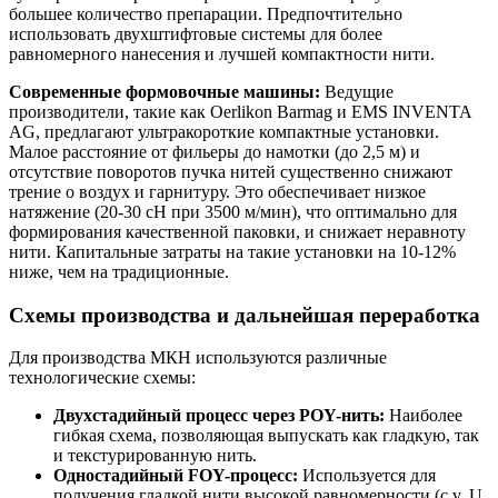
большее количество препарации. Предпочтительно
использовать двухштифтовые системы для более
равномерного нанесения и лучшей компактности нити.
Современные формовочные машины:
Ведущие
производители, такие как Oerlikon Barmag и EMS INVENTA
AG, предлагают ультракороткие компактные установки.
Малое расстояние от фильеры до намотки (до 2,5 м) и
отсутствие поворотов пучка нитей существенно снижают
трение о воздух и гарнитуру. Это обеспечивает низкое
натяжение (20-30 сН при 3500 м/мин), что оптимально для
формирования качественной паковки, и снижает неравноту
нити. Капитальные затраты на такие установки на 10-12%
ниже, чем на традиционные.
Схемы производства и дальнейшая переработка
Для производства МКН используются различные
технологические схемы:
Двухстадийный процесс через POY-нить:
Наиболее
гибкая схема, позволяющая выпускать как гладкую, так
и текстурированную нить.
Одностадийный FOY-процесс:
Используется для
получения гладкой нити высокой равномерности (c.v. U