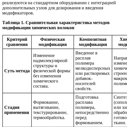
реализуются на стандартном оборудовании с интеграцией
дополнительных узлов для дозирования и введения
модификаторов.
Таблица 1. Сравнительная характеристика методов
модификации химических волокон
Критерий
Физическая
Композитная
Хи
сравнения
модификация
модификация
мод
Введение в
Изменение
расплав
Напра
надмолекулярной
полимера
измен
структуры и
мелкодисперсных
химич
Суть метода
физической формы
или растворимых
строен
без изменения
добавок-
макро
химического
носителей
полиме
состава.
свойств.
Подготовка
Синте
Формование,
расплава
(сопол
Стадия
вытягивание,
полимера,
или х
применения
текстурирование,
непосредственно
обрабо
термообработка.
перед
готово
формованием.
ткани.