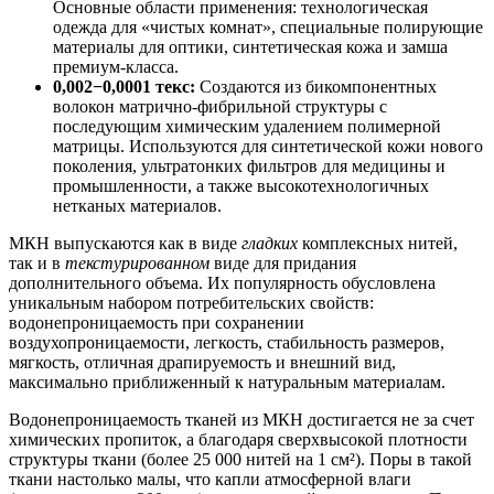
Основные области применения: технологическая
одежда для «чистых комнат», специальные полирующие
материалы для оптики, синтетическая кожа и замша
премиум-класса.
0,002−0,0001 текс:
Создаются из бикомпонентных
волокон матрично-фибрильной структуры с
последующим химическим удалением полимерной
матрицы. Используются для синтетической кожи нового
поколения, ультратонких фильтров для медицины и
промышленности, а также высокотехнологичных
нетканых материалов.
МКН выпускаются как в виде
гладких
комплексных нитей,
так и в
текстурированном
виде для придания
дополнительного объема. Их популярность обусловлена
уникальным набором потребительских свойств:
водонепроницаемость при сохранении
воздухопроницаемости, легкость, стабильность размеров,
мягкость, отличная драпируемость и внешний вид,
максимально приближенный к натуральным материалам.
Водонепроницаемость тканей из МКН достигается не за счет
химических пропиток, а благодаря сверхвысокой плотности
структуры ткани (более 25 000 нитей на 1 см²). Поры в такой
ткани настолько малы, что капли атмосферной влаги