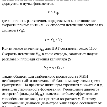
формуемого пучка филаментов:
ε < ε
кр
где ε – степень растяжения, определяемая как отношение
скорости приема нити (V
) к скорости истечения расплава из
L
фильеры (V
):
0
ε = V
/ V
L
0
Критическое значение ε
для ПЭТ составляет около 1100.
кр
Скорость истечения V
, в свою очередь, зависит от подачи
0
расплава и площади сечения капилляра (S):
V
= q / (Sρ)
0
Таким образом, для стабильного производства МКН
необходимо найти оптимальный баланс между этими тремя
критериями. На практике инженеры стремятся снижать ε и γ,
повышая стабильность формования. Уменьшение диаметра
отверстий фильеры (d
) является наиболее эффективным
отв
способом снижения ε, но при этом возрастает γ. Поэтому
оптимальный диапазон диаметров капилляров составляет от