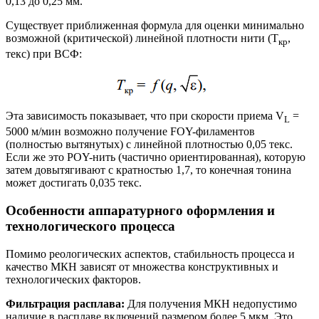
0,13 до 0,25 мм.
Существует приближенная формула для оценки минимально
возможной (критической) линейной плотности нити (Т
,
кр
текс) при ВСФ:
Эта зависимость показывает, что при скорости приема V
=
L
5000 м/мин возможно получение FOY-филаментов
(полностью вытянутых) с линейной плотностью 0,05 текс.
Если же это POY-нить (частично ориентированная), которую
затем довытягивают с кратностью 1,7, то конечная тонина
может достигать 0,035 текс.
Особенности аппаратурного оформления и
технологического процесса
Помимо реологических аспектов, стабильность процесса и
качество МКН зависят от множества конструктивных и
технологических факторов.
Фильтрация расплава:
Для получения МКН недопустимо
наличие в расплаве включений размером более 5 мкм. Это