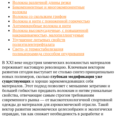
Волокна различной длины резки
Бикомпонентные и многокомпонентные
волокна
Волокна со скользким грифом
Волокна и нити с пониженной горючестью
Антимикробные волокна и нити
Волокна высокоусадочные, с повышенной
накрашиваемостью, малопиллингуемые
Улучшение литьевых свойств
полиэтилентерефталата
Свето- и термостабилизация
поликапроамида способом опудривания
В XXI веке индустрия химических волокнистых материалов
переживает настоящую революцию. Ключевым вектором
развития сегодня выступает не столько синтез принципиально
новых полимеров, сколько
глубокая модификация уже
существующих
и хорошо зарекомендовавших себя
материалов. Этот подход позволяет с меньшими затратами и
большей гибкостью придавать волокнам и нитям уникальные
свойства, отвечающие самым строгим требованиям
современного рынка — от высокотехнологичной спортивной
одежды до материалов для аэрокосмической отрасли. Такой
вектор развития экономически целесообразен и экологически
оправдан, так как снижает необходимость в разработке и