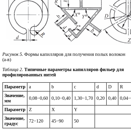
Рисунок 5.
Формы капилляров для получения полых волокон
(а-в)
Таблица 2.
Типичные параметры капилляров фильер для
профилированных нитей
Параметр
a
b
c
d
D
R
Значение,
0,08−0,60
0,10−0,40
1,30−1,70
0,20
0,40
0,04−
мм
Параметр
Z
X
Y
Значение,
72−120
45−90
50
градус