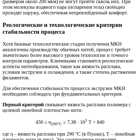
(размером около 200 мкм) не могут пройти сквозь них. При
этом молекулы водяного пара (испарения тела) свободно
проходят наружу, обеспечивая непревзойденный комфорт.
Реологические и технологические критерии
стабильности процесса
Хотя базовые технологические стадии получения МКН
аналогичны производству обычных нитей, процесс требует
значительно более высокого уровня технологии и точного
контроля параметров. Ключевыми становятся реологические
аспекты нитеобразования, такие как вязкость расплава,
условия экструзии и охлаждения, а также степень растяжения
филаментов.
Для обеспечения стабильности процесса экструзии МКН
необходимо соблюдать три фундаментальных критерия.
Первый критерий
связывает вязкость расплава полимера с
целевой линейной плотностью нити:
3
450 ≤ η
≥ 7,38 · 10
T + 840
290°С
где η – вязкость расплава при 290 °С (в Пуазах), T – линейная
плотность нити (в текс). Это соотношение позволяет