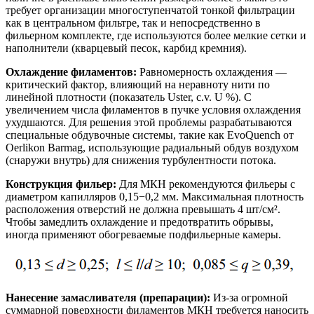
требует организации многоступенчатой тонкой фильтрации
как в центральном фильтре, так и непосредственно в
фильерном комплекте, где используются более мелкие сетки и
наполнители (кварцевый песок, карбид кремния).
Охлаждение филаментов:
Равномерность охлаждения —
критический фактор, влияющий на неравноту нити по
линейной плотности (показатель Uster, c.v. U %). С
увеличением числа филаментов в пучке условия охлаждения
ухудшаются. Для решения этой проблемы разрабатываются
специальные обдувочные системы, такие как EvoQuench от
Oerlikon Barmag, использующие радиальный обдув воздухом
(снаружи внутрь) для снижения турбулентности потока.
Конструкция фильер:
Для МКН рекомендуются фильеры с
диаметром капилляров 0,15−0,2 мм. Максимальная плотность
расположения отверстий не должна превышать 4 шт/см².
Чтобы замедлить охлаждение и предотвратить обрывы,
иногда применяют обогреваемые подфильерные камеры.
Нанесение замасливателя (препарации):
Из-за огромной
суммарной поверхности филаментов МКН требуется наносить