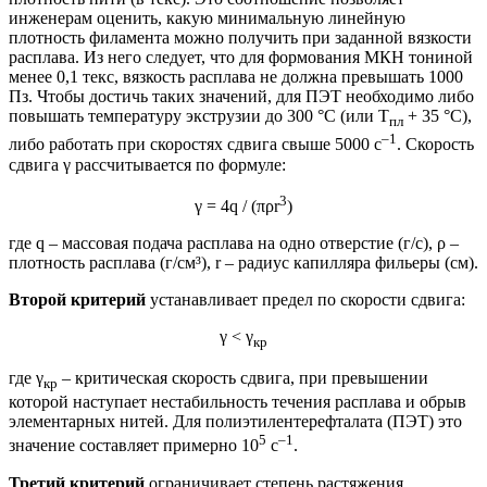
инженерам оценить, какую минимальную линейную
плотность филамента можно получить при заданной вязкости
расплава. Из него следует, что для формования МКН тониной
менее 0,1 текс, вязкость расплава не должна превышать 1000
Пз. Чтобы достичь таких значений, для ПЭТ необходимо либо
повышать температуру экструзии до 300 °С (или Т
+ 35 °С),
пл
–1
либо работать при скоростях сдвига свыше 5000 с
. Скорость
сдвига γ рассчитывается по формуле:
3
γ = 4q / (πρr
)
где q – массовая подача расплава на одно отверстие (г/с), ρ –
плотность расплава (г/см³), r – радиус капилляра фильеры (см).
Второй критерий
устанавливает предел по скорости сдвига:
γ < γ
кр
где γ
– критическая скорость сдвига, при превышении
кр
которой наступает нестабильность течения расплава и обрыв
элементарных нитей. Для полиэтилентерефталата (ПЭТ) это
5
–1
значение составляет примерно 10
с
.
Третий критерий
ограничивает степень растяжения