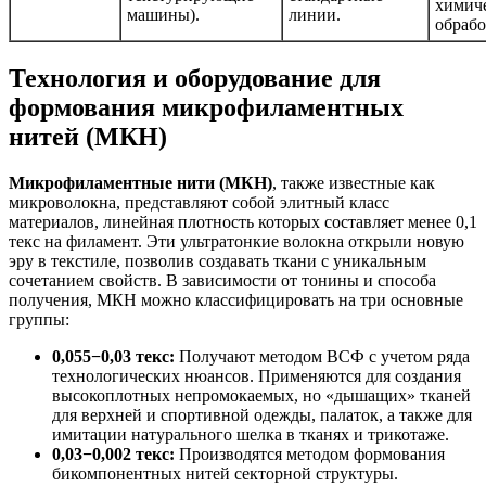
химич
машины).
линии.
обрабо
Технология и оборудование для
формования микрофиламентных
нитей (МКН)
Микрофиламентные нити (МКН)
, также известные как
микроволокна, представляют собой элитный класс
материалов, линейная плотность которых составляет менее 0,1
текс на филамент. Эти ультратонкие волокна открыли новую
эру в текстиле, позволив создавать ткани с уникальным
сочетанием свойств. В зависимости от тонины и способа
получения, МКН можно классифицировать на три основные
группы:
0,055−0,03 текс:
Получают методом ВСФ с учетом ряда
технологических нюансов. Применяются для создания
высокоплотных непромокаемых, но «дышащих» тканей
для верхней и спортивной одежды, палаток, а также для
имитации натурального шелка в тканях и трикотаже.
0,03−0,002 текс:
Производятся методом формования
бикомпонентных нитей секторной структуры.