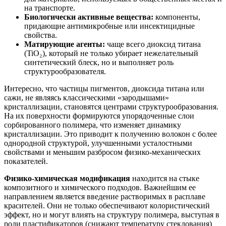
на транспорте.
Биологически активные вещества:
компоненты,
придающие антимикробные или инсектицидные
свойства.
Матирующие агенты:
чаще всего диоксид титана
(TiO₂), который не только убирает нежелательный
синтетический блеск, но и выполняет роль
структурообразователя.
Интересно, что частицы пигментов, диоксида титана или
сажи, не являясь классическими «зародышами»
кристаллизации, становятся центрами структурообразования.
На их поверхности формируются упорядоченные слои
сорбированного полимера, что изменяет динамику
кристаллизации. Это приводит к получению волокон с более
однородной структурой, улучшенными усталостными
свойствами и меньшим разбросом физико-механических
показателей.
Физико-химическая модификация
находится на стыке
композитного и химического подходов. Важнейшим ее
направлением является введение растворимых в расплаве
красителей. Они не только обеспечивают колористический
эффект, но и могут влиять на структуру полимера, выступая в
роли пластификаторов (снижают температуру стеклования)