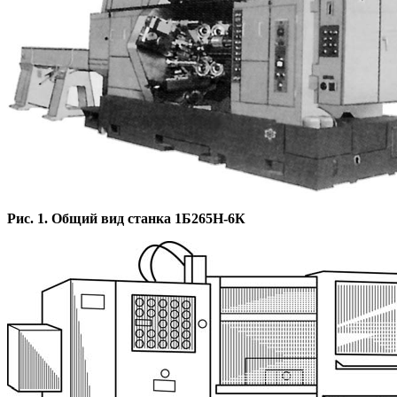
Рис. 1. Общий вид станка 1Б265Н-6К