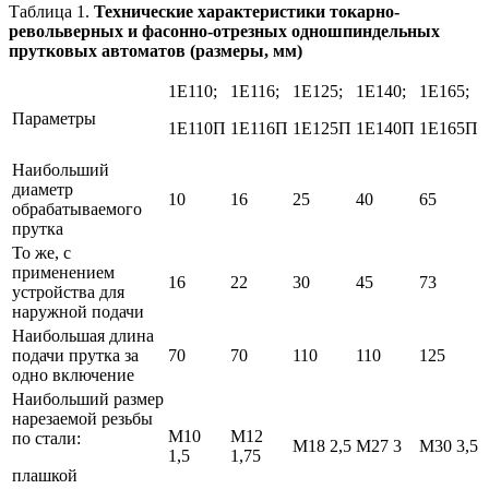
Таблица 1.
Технические характеристики токарно-
револьверных
и фасонно-отрезных одношпиндельных
прутковых автоматов (размеры, мм)
1Е110;
1Е116;
1Е125;
1Е140;
1Е165;
Параметры
1Е110П
1Е116П
1Е125П
1Е140П
1Е165П
Наибольший
диаметр
10
16
25
40
65
обрабатываемого
прутка
То же, с
применением
16
22
30
45
73
устройства для
наружной подачи
Наибольшая длина
подачи прутка за
70
70
110
110
125
одно включение
Наибольший размер
нарезаемой резьбы
М10
М12
по стали:
М18 2,5
М27 3
М30 3,5
1,5
1,75
плашкой