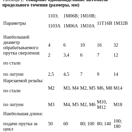
продольного точения (размеры, мм)
1103;
1М06В;
1М10В;
Параметры
11Т16В
1М32В
1103А
1М06А
1М10А
Наибольший
диаметр
4
6
10
16
32
обрабатываемого
прутка сверления:
2
3,4
6
7
12
по стали
по латуни
2,5
4,5
7
9
14
Нарезаемой резьбы:
М2
М3, М4
М2, М5
М6, М8
М14
по стали
М10,
по латуни
М3
М4, М5
М2, М6
М18
М12
Наибольшая длина:
100;
подачи прутка за
50
60
80; 100
80; 140
180
цикл