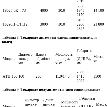
2010
6330
1Б625-6К
73
4000
30,0
1945
14 100
2170
6103
1Б290Н-6Л
112
3000
30,0
2200
21 800
2327
Таблица 8.
Токарные автоматы одношпиндельные для
колец
Габариты
Диаметр
Длина
Мощность
Масса,
Модель
кольца,
обработки,
привода,
(Д Ш В),
кг
мм
мм
кВт
мм
2300
АТП-160
160
250
11,0/14,0
1415
3500
2022
Таблица 9.
Токарные полуавтоматы многошпиндельные
Габариты
Диаметр
Длина
Мощность
прутка/
прутка/
Масса,
Модель
привода,
(Д Ш В),