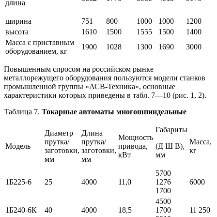
длина
ширина
751
800
1000
1000
1200
высота
1610
1500
1555
1500
1400
Масса с приставным
1900
1028
1300
1690
3000
оборудованием, кг
Повышенным спросом на российском рынке
металлорежущего оборудования пользуются модели станков
промышленной группы «АСВ-Техника», основные
характеристики которых приведены в табл. 7—10 (рис. 1, 2).
Таблица 7.
Токарные автоматы многошпиндельные
Габариты
Диаметр
Длина
Мощность
прутка/
прутка/
Масса,
Модель
привода,
(Д Ш В),
заготовки,
заготовки,
кг
кВт
мм
мм
мм
5700
1Б225-6
25
4000
11,0
1276
6000
1700
4500
1Б240-6К
40
4000
18,5
1700
11 250