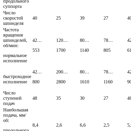
продольного
суппорта
Число
скоростей
40
25
39
27
4
шпинделя
Частота
вращения
шпинделей,
42…
120…
80…
78…
4
об/мин:
553
1700
1140
805
6
нормальное
исполнение
42…
200…
80…
78…
4
быстроходное
исполнение
800
2800
1610
1160
9
Число
ступеней
48
35
30
27
4
подач
Наибольшая
подача, мм/
об:
8,4
2,6
6,6
2,5
5
продольного