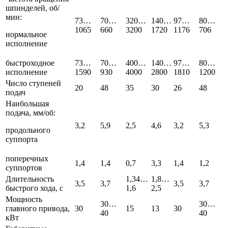
шпинделей, об/
мин:
73…
70…
320…
140…
97…
80…
1065
660
3200
1720
1176
706
нормальное
исполнение
быстроходное
73…
70…
400…
140…
97…
80…
исполнение
1590
930
4000
2800
1810
1200
Число ступеней
20
48
35
30
26
48
подач
Наибольшая
подача, мм/об:
3,2
5,9
2,5
4,6
3,2
5,3
продольного
суппорта
поперечных
1,4
1,4
0,7
3,3
1,4
1,2
суппортов
Длительность
1,34…
1,8…
3,5
3,7
3,5
3,7
быстрого хода, с
1,6
2,5
Мощность
30…
30…
главного привода,
30
15
13
30
40
40
кВт