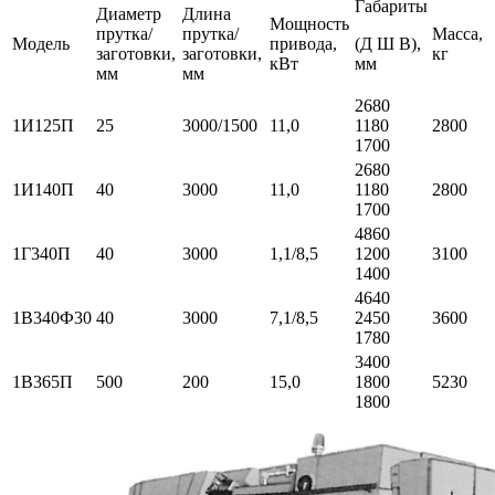
Габариты
Диаметр
Длина
Мощность
прутка/
прутка/
Масса,
Модель
привода,
(Д Ш В),
заготовки,
заготовки,
кг
кВт
мм
мм
мм
2680
1И125П
25
3000/1500
11,0
1180
2800
1700
2680
1И140П
40
3000
11,0
1180
2800
1700
4860
1Г340П
40
3000
1,1/8,5
1200
3100
1400
4640
1В340Ф30
40
3000
7,1/8,5
2450
3600
1780
3400
1В365П
500
200
15,0
1800
5230
1800