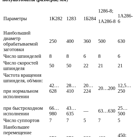
1286-8;
1А286-
Параметры
1К282
1283
1Б284
1А286-8
6
Наибольший
диаметр
250
400
360
500
630
обрабатываемой
заготовки
Число шпинделей
8
8
6
8
6
Число скоростей
50
50
22
21
21
шпинделя
Частота вращения
шпинделя, об/мин:
42…
28…
20…
12,5…
20…200
при нормальном
628
410
224
250
исполнении
при быстроходном
66…
43…
25…
—
63…630
исполнении
980
635
500
Число суппортов
7
7
5
7
5
Наибольшее
перемещение
450;