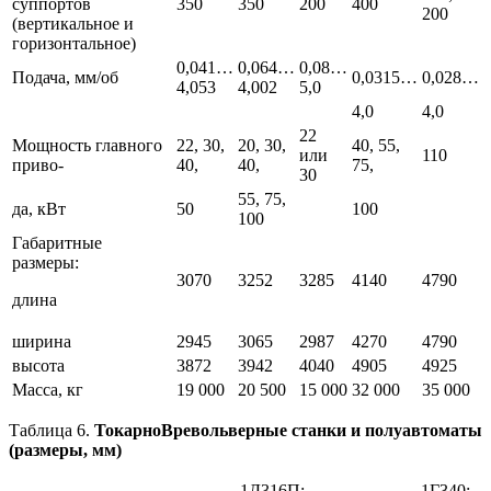
суппортов
350
350
200
400
200
(вертикальное и
горизонтальное)
0,041…
0,064…
0,08…
Подача, мм/об
0,0315…
0,028…
4,053
4,002
5,0
4,0
4,0
22
Мощность главного
22, 30,
20, 30,
40, 55,
или
110
приво-
40,
40,
75,
30
55, 75,
да, кВт
50
100
100
Габаритные
размеры:
3070
3252
3285
4140
4790
длина
ширина
2945
3065
2987
4270
4790
высота
3872
3942
4040
4905
4925
Масса, кг
19 000
20 500
15 000
32 000
35 000
Таблица 6.
ТокарноBревольверные станки и полуавтоматы
(размеры, мм)
1Д316П;
1Г340;