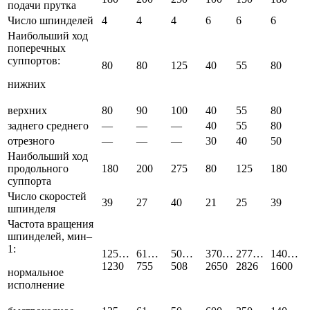
подачи прутка
Число шпинделей
4
4
4
6
6
6
Наибольший ход
поперечных
суппортов:
80
80
125
40
55
80
нижних
верхних
80
90
100
40
55
80
заднего среднего
—
—
—
40
55
80
отрезного
—
—
—
30
40
50
Наибольший ход
продольного
180
200
275
80
125
180
суппорта
Число скоростей
39
27
40
21
25
39
шпинделя
Частота вращения
шпинделей, мин–
1:
125…
61…
50…
370…
277…
140…
1230
755
508
2650
2826
1600
нормальное
исполнение