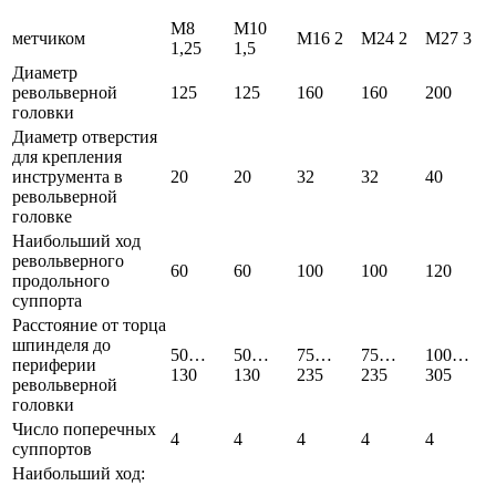
М8
М10
метчиком
М16 2
М24 2
М27 3
1,25
1,5
Диаметр
револьверной
125
125
160
160
200
головки
Диаметр отверстия
для крепления
инструмента в
20
20
32
32
40
револьверной
головке
Наибольший ход
револьверного
60
60
100
100
120
продольного
суппорта
Расстояние от торца
шпинделя до
50…
50…
75…
75…
100…
периферии
130
130
235
235
305
револьверной
головки
Число поперечных
4
4
4
4
4
суппортов
Наибольший ход: