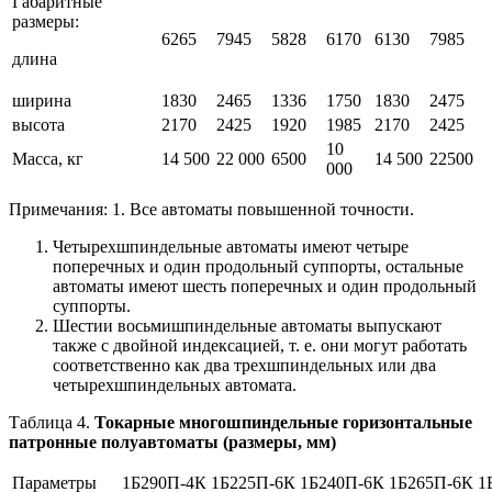
Габаритные
размеры:
6265
7945
5828
6170
6130
7985
длина
ширина
1830
2465
1336
1750
1830
2475
высота
2170
2425
1920
1985
2170
2425
10
Масса, кг
14 500
22 000
6500
14 500
22500
000
Примечания: 1. Все автоматы повышенной точности.
Четырехшпиндельные автоматы имеют четыре
поперечных и один продольный суппорты, остальные
автоматы имеют шесть поперечных и один продольный
суппорты.
Шестии восьмишпиндельные автоматы выпускают
также с двойной индексацией, т. е. они могут работать
соответственно как два трехшпиндельных или два
четырехшпиндельных автомата.
Таблица 4.
Токарные многошпиндельные горизонтальные
патронные полуавтоматы (размеры, мм)
Параметры
1Б290П-4К
1Б225П-6К
1Б240П-6К
1Б265П-6К
1