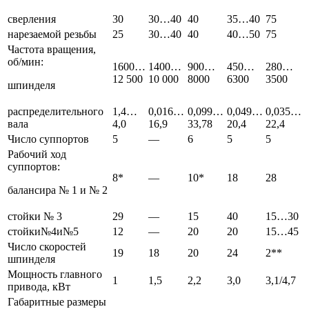
сверления
30
30…40
40
35…40
75
нарезаемой резьбы
25
30…40
40
40…50
75
Частота вращения,
об/мин:
1600…
1400…
900…
450…
280…
12 500
10 000
8000
6300
3500
шпинделя
распределительного
1,4…
0,016…
0,099…
0,049…
0,035…
вала
4,0
16,9
33,78
20,4
22,4
Число суппортов
5
—
6
5
5
Рабочий ход
суппортов:
8*
—
10*
18
28
балансира № 1 и № 2
стойки № 3
29
—
15
40
15…30
стойки№4и№5
12
—
20
20
15…45
Число скоростей
19
18
20
24
2**
шпинделя
Мощность главного
1
1,5
2,2
3,0
3,1/4,7
привода, кВт
Габаритные размеры