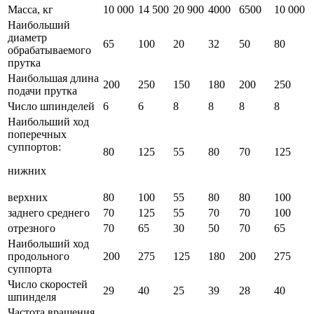
Масса, кг
10 000
14 500
20 900
4000
6500
10 000
Наибольший
диаметр
65
100
20
32
50
80
обрабатываемого
прутка
Наибольшая длина
200
250
150
180
200
250
подачи прутка
Число шпинделей
6
6
8
8
8
8
Наибольший ход
поперечных
суппортов:
80
125
55
80
70
125
нижних
верхних
80
100
55
80
80
100
заднего среднего
70
125
55
70
70
100
отрезного
70
65
30
50
70
65
Наибольший ход
продольного
200
275
125
180
200
275
суппорта
Число скоростей
29
40
25
39
28
40
шпинделя
Частота вращения