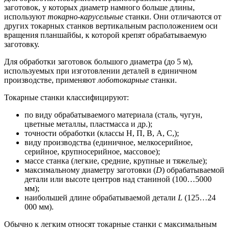
заготовок, у которых диаметр намного больше длины,
используют
токарно-карусельные
станки. Они отличаются от
других токарных станков вертикальным расположением оси
вращения планшайбы, к которой крепят обрабатываемую
заготовку.
Для обработки заготовок большого диаметра (до 5 м),
используемых при изготовлении деталей в единичном
производстве, применяют
лоботокарные
станки.
Токарные станки классифицируют:
по виду обрабатываемого материала (сталь, чугун,
цветные металлы, пластмасса и др.);
точности обработки (классы Н, П, В, А, С,);
виду производства (единичное, мелкосерийное,
серийное, крупносерийное, массовое);
массе станка (легкие, средние, крупные и тяжелые);
максимальному диаметру заготовки (
D
) обрабатываемой
детали или высоте центров над станиной (100…5000
мм);
наибольшей длине обрабатываемой детали
L
(125…24
000 мм).
Обычно к легким относят токарные станки с максимальным