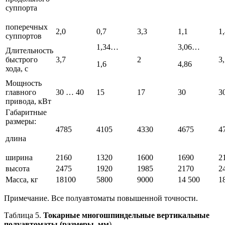
суппорта
поперечных
2,0
0,7
3,3
1,1
1
суппортов
1,34…
3,06…
Длительность
быстрого
3,7
2
3
1,6
4,86
хода, с
Мощность
главного
30 … 40
15
17
30
3
привода, кВт
Габаритные
размеры:
4785
4105
4330
4675
4
длина
ширина
2160
1320
1600
1690
2
высота
2475
1920
1985
2170
2
Масса, кг
18100
5800
9000
14 500
1
Примечание. Все полуавтоматы повышенной точности.
Таблица 5.
Токарные многошпиндельные вертикальные
полуавтоматы (размеры, мм
)