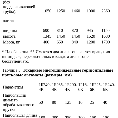
(без
поддерживающей
1050
1250
1460
1900
2360
трубы):
длина
ширина
690
810
870
945
1150
высота
1345
1450
1450
1520
1630
Масса, кг
400
650
840
1200
1700
* На оба резца. ** Имеются два диапазона частот вращения
шпинделя, переключаемых в каждом диапазоне
бесступенчато.
Таблица 3.
Токарные многошпиндельные горизонтальные
прутковые автоматы (размеры, мм)
1Б240-
1Б265-
1Б290-
1216-
1Б225-
1Б240-
Параметры
4К
4К
4К
6К
6К
6К
Наибольший
диаметр
50
80
125
16
25
40
обрабатываемого
прутка
Наибольшая длина
180
200
250
100
150
180