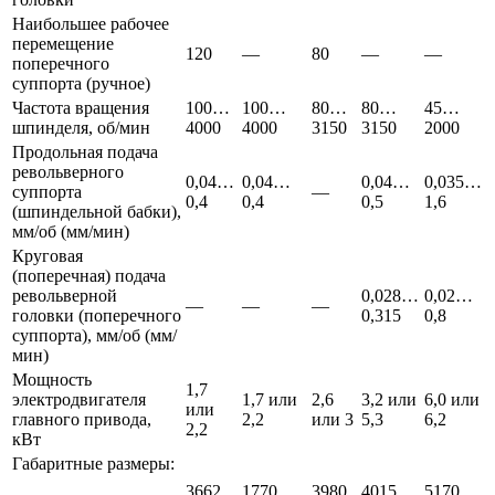
Наибольшее рабочее
перемещение
120
—
80
—
—
поперечного
суппорта (ручное)
Частота вращения
100…
100…
80…
80…
45…
шпинделя, об/мин
4000
4000
3150
3150
2000
Продольная подача
револьверного
0,04…
0,04…
0,04…
0,035…
суппорта
—
0,4
0,4
0,5
1,6
(шпиндельной бабки),
мм/об (мм/мин)
Круговая
(поперечная) подача
револьверной
0,028…
0,02…
—
—
—
головки (поперечного
0,315
0,8
суппорта), мм/об (мм/
мин)
Мощность
1,7
электродвигателя
1,7 или
2,6
3,2 или
6,0 или
или
главного привода,
2,2
или 3
5,3
6,2
2,2
кВт
Габаритные размеры:
3662
1770
3980
4015
5170