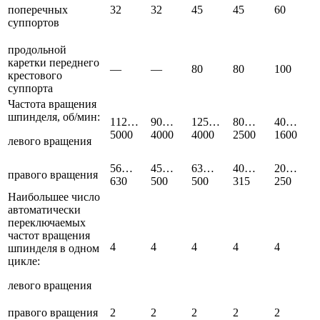
поперечных
32
32
45
45
60
суппортов
продольной
каретки переднего
—
—
80
80
100
крестового
суппорта
Частота вращения
шпинделя, об/мин:
112…
90…
125…
80…
40…
5000
4000
4000
2500
1600
левого вращения
56…
45…
63…
40…
20…
правого вращения
630
500
500
315
250
Наибольшее число
автоматически
переключаемых
частот вращения
4
4
4
4
4
шпинделя в одном
цикле:
левого вращения
правого вращения
2
2
2
2
2