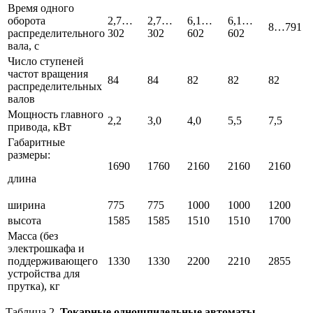
Время одного
оборота
2,7…
2,7…
6,1…
6,1…
8…791
распределительного
302
302
602
602
вала, с
Число ступеней
частот вращения
84
84
82
82
82
распределительных
валов
Мощность главного
2,2
3,0
4,0
5,5
7,5
привода, кВт
Габаритные
размеры:
1690
1760
2160
2160
2160
длина
ширина
775
775
1000
1000
1200
высота
1585
1585
1510
1510
1700
Масса (без
электрошкафа и
поддерживающего
1330
1330
2200
2210
2855
устройства для
прутка), кг
Таблица 2.
Токарные одношпидельные автоматы