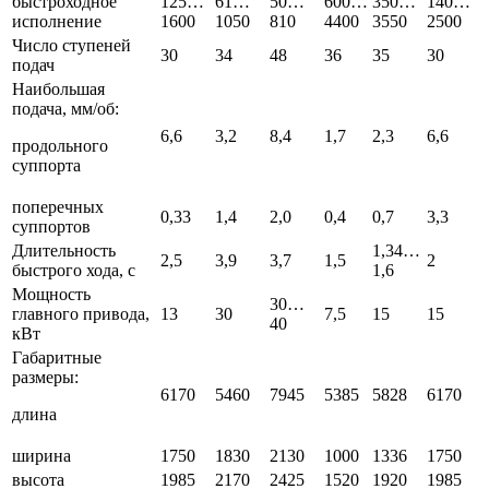
быстроходное
125…
61…
50…
600…
350…
140…
исполнение
1600
1050
810
4400
3550
2500
Число ступеней
30
34
48
36
35
30
подач
Наибольшая
подача, мм/об:
6,6
3,2
8,4
1,7
2,3
6,6
продольного
суппорта
поперечных
0,33
1,4
2,0
0,4
0,7
3,3
суппортов
Длительность
1,34…
2,5
3,9
3,7
1,5
2
быстрого хода, с
1,6
Мощность
30…
главного привода,
13
30
7,5
15
15
40
кВт
Габаритные
размеры:
6170
5460
7945
5385
5828
6170
длина
ширина
1750
1830
2130
1000
1336
1750
высота
1985
2170
2425
1520
1920
1985