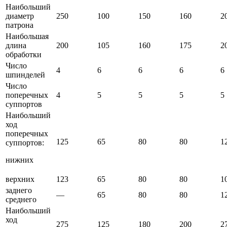
Наибольший
диаметр
250
100
150
160
2
патрона
Наибольшая
длина
200
105
160
175
2
обработки
Число
4
6
6
6
6
шпинделей
Число
поперечных
4
5
5
5
5
суппортов
Наибольший
ход
поперечных
125
65
80
80
1
суппортов:
нижних
верхних
123
65
80
80
1
заднего
—
65
80
80
1
среднего
Наибольший
ход
275
125
180
200
2