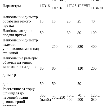
Параметры
1Е316
1Г325
1Г325П
1Д316
1Г340П
Наибольший диаметр
обрабатываемого
18
18
25
25
40
прутка
Наибольшая длина
50
—
80
80
100
подачи прутка
Наибольший диаметр
изделия,
—
250
320
320
400
устанавливаемого над
станиной
Наибольшие размеры
обточки штучных
заготовок в патроне:
80
80
—
120
200
диаметр
длина
50
50
—
50
—
Расстояние от торца
шпинделя до
350
70…
70…
120…
передней грани
75…250
(наиб.)
400
500
630
револьверной
головки