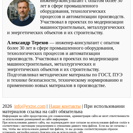
инженер-консультант с опытом более 30
лет в сфере промышленного
оборудования, технологических
процессов и автоматизации производств.
Участвовал в проектах по модернизации
машиностроительных, металлургических
и энергетических объектов и их строительству.
Александр Терехов
— инженер-консультант с опытом
более 30 лет в сфере промышленного оборудования,
технологических процессов и автоматизации
производств. Участвовал в проектах по модернизации
машиностроительных, металлургических и
энергетических объектов и их строительству.
Подготавливал методические материалы по ГОСТ, ПУЭ
и технике безопасности, техническому нормированию и
применению новых материалов в производстве.
2026
info@extxe.com
|
Наши контакты
| При использовании
материалов ссылка на сайт обязательна
Информация на сайте предоставлена для ознакомления, администрация сайта не несет ответственности
за использование размещенной на сайте информации.
При использовании данного сайта, вы подтверждаете свое согласие на использование файлов cookie в
соответствии с настоящим уведомлением в отношении данного типа файлов. Если вы не согласны с
тем, чтобы мы использовали данный тип файлов, то вы должны соответствующим образом
установить настройки вашего браузера или не использовать сайт.