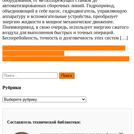
оборудования, от металлорежущих станков до
автоматизированных сборочных линий. Гидропривод,
объединяющий в себе насос, гидродвигатель, управляющую
аппаратуру и вспомогательные устройства, преобразует
энергию жидкости в мощное механическое движение.
Пневмопривод, в свою очередь, использует энергию сжатого
воздуха для выполнения быстрых и точных операций.
Бесперебойность, точность и долговечность этих систем […]
Навигация
Обеспыливающая пропитка для бетона и бетонных полов в
промышленной эксплуатации
по
Что такое HVOF-напыление: технология и принципы работы
записям
Найти:
Рубрики
Рубрики
Составитель технической библиотеки: