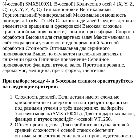
(4‑осевой) SMX5100XL (5‑осевой) Количество осей 4 (X, Y, Z,
C) 5 (X, Y, Z, A, C) Тип компоновки Вертикальный
Горизонтальный/универсальный Максимальная мощность
шпинделя 15 кВт 25 кВт Сложность деталей Средняя: детали с
элементами вращения и фрезеровкой Высокая: сложные
криволинейные поверхности, лопатки, пресс‑формы Скорость
обработки Высокая для стандартных задач Максимальная за
счёт сокращения установов и одновременной 5‑осевой
обработки Стоимость Оптимальная для серийного
производства Выше, но окупается на сложных деталях и
снижении брака Типичное применение Серийное
производство фланцев, втулок, валов Прототипирование,
аэрокосмос, медицина, пресс‑формы, энергетика
При выборе между 4
‑
и 5
‑
осевым
станком
ориентируйтесь
на
следующие
критерии:
Сложность деталей. Если детали имеют сложные
криволинейные поверхности или требуют обработки
под разными углами в трёх измерениях, выбирайте
5‑осевую модель (SMX5100XL). Для стандартных валов,
фланцев и втулок подойдёт 4‑осевой VT1250.
Объём производства. Для серийного выпуска деталей
средней сложности 4‑осевой станок обеспечит
оптимальное соотношение цены и производительности.