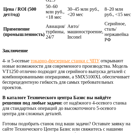
50–60
Цена / ROI (500
30–45 млн руб.,
8–20 млн
млн руб.,
дет/год)
<20 мес
руб., <15 мес
<18 мес
Серийное,
Авиация/
Авто/
Применение
сталь/
турбины,
машиностроение,
(промышленность)
нержавейка
24/7
Inconel
РФ
Заключение
4‑ и 5‑осевые
токарно‑фрезерные станки с ЧПУ
открывают
новые возможности для современного производства. Модель
VT1250 отлично подходит для серийного выпуска деталей с
комбинированными операциями, а SMX5100XL обеспечивает
беспрецедентную гибкость для самых требовательных
проектов.
В каталоге Технического центра Базис вы найдёте
решения под любые задачи:
от надёжного 4‑осевого станка
для стандартных операций до высокоточного 5‑осевого
центра для сложных деталей.
Готовы подобрать станок под ваши задачи? Оставьте заявку на
сайте Технического Центра Базис или свяжитесь с нашими