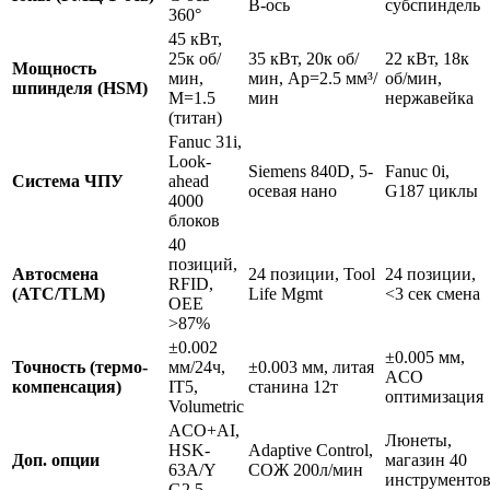
B-ось
субспиндель
360°
45 кВт,
25к об/
35 кВт, 20к об/
22 кВт, 18к
Мощность
мин,
мин, Ap=2.5 мм³/
об/мин,
шпинделя (HSM)
M=1.5
мин
нержавейка
(титан)
Fanuc 31i,
Look-
Siemens 840D, 5-
Fanuc 0i,
Система ЧПУ
ahead
осевая нано
G187 циклы
4000
блоков
40
позиций,
Автосмена
24 позиции, Tool
24 позиции,
RFID,
(ATC/TLM)
Life Mgmt
<3 сек смена
OEE
>87%
±0.002
±0.005 мм,
Точность (термо-
мм/24ч,
±0.003 мм, литая
ACO
компенсация)
IT5,
станина 12т
оптимизация
Volumetric
ACO+AI,
Люнеты,
HSK-
Adaptive Control,
Доп. опции
магазин 40
63A/Y
СОЖ 200л/мин
инструменто
G2.5