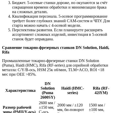
Бюджет. 5‑осевые станки дороже, но окупаются за счёт
сокращения времени обработки и минимизации брака
на сложных деталях.
Квалификация персонала. 5‑осевое программирование
требует более глубоких знаний CAM‑систем и ЧПУ. Для
старта можно начать с 4‑осевой модели.
Перспективы развития. Если планируете расширять
ассортимент сложных изделий, инвестиция в 5‑осевой
станок будет оправдана.
Сравнение токарно-фрезерных станков DN Solution, Haidi,
Rifa
Промышленные токарно-фрезерные станки DN Solution
(Puma), Haidi (HMC), Rifa (RF-series) для серийной обработки
металла: C/Y/B-ось, HSM 25к об/мин, TLM+ACO, ROI <18
мес при OEE >85%.
DN
Solution
Haidi (HMC-
Rifa (RF-
Характеристика
(Puma
series)
42iYM)
2600SY)
2600 мм /
2000 мм / ±120
1500 мм /
Размер рабочей
±150 мм,
мм, би-поворот
±100 мм,
зоны (РМЦ/Y-ось)
C-ось