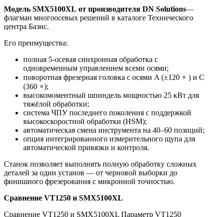
Модель SMX5100XL
от производителя
DN
Solutions
—
флагман многоосевых решений в каталоге Технического
центра Базис.
Его преимущества:
полная 5‑осевая синхронная обработка с
одновременным управлением всеми осями;
поворотная фрезерная головка с осями A (±120 ∘ ) и C
(360 ∘);
высокомоментный шпиндель мощностью 25 кВт для
тяжёлой обработки;
система ЧПУ последнего поколения с поддержкой
высокоскоростной обработки (HSM);
автоматическая смена инструмента на 40–60 позиций;
опция интегрированного измерительного щупа для
автоматической привязки и контроля.
Станок позволяет выполнять полную обработку сложных
деталей за один установ — от черновой выборки до
финишного фрезерования с микронной точностью.
Сравнение VT1250 и SMX5100XL
Сравнение VT1250 и SMX5100XL Параметр VT1250