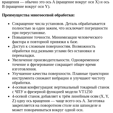
вращения — обычно это ось A (вращение вокруг оси X) и ось
B (вращение вокруг оси Y).
Преимущества многоосевой обработки:
Сокращение числа установов. Деталь обрабатывается
полностью за один зажим, что исключает погрешности
при переустановке.
Повышение точности. Минимизация человеческого
фактора и повторной привязки к базе.
Доступ к сложным поверхностям. Возможность
обработки под разными углами без остановки и
переналадки.
Увеличение производительности. Одновременное
точение и фрезерование сокращает общее время
изготовления.
Улучшение качества поверхности. Плавные траектории
инструмента снижают вибрации и улучшают чистоту
обработки.
4‑осевая конфигурация: вертикальный токарный станок
с ЧПУ и фрезерной функцией модели VT1250
4‑осевой станок добавляет к трём линейным осям (X, Y,
Z) одну ось вращения — чаще всего ось A. Заготовка
закрепляется на поворотном столе или шпинделе и
может поворачиваться вокруг одной оси.