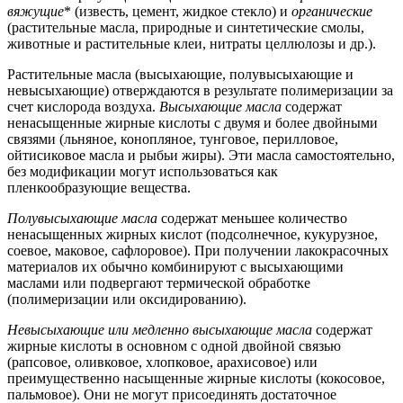
вяжущие
* (известь, цемент, жидкое стекло) и
органические
(растительные масла, природные и синтетические смолы,
животные и растительные клеи, нитраты целлюлозы и др.).
Растительные масла (высыхающие, полувысыхающие и
невысыхающие) отверждаются в результате полимеризации за
счет кислорода воздуха.
Высыхающие масла
содержат
ненасыщенные жирные кислоты с двумя и более двойными
связями (льняное, конопляное, тунговое, перилловое,
ойтисиковое масла и рыбьи жиры). Эти масла самостоятельно,
без модификации могут использоваться как
пленкообразующие вещества.
Полувысыхающие масла
содержат меньшее количество
ненасыщенных жирных кислот (подсолнечное, кукурузное,
соевое, маковое, сафлоровое). При получении лакокрасочных
материалов их обычно комбинируют с высыхающими
маслами или подвергают термической обработке
(полимеризации или оксидированию).
Невысыхающие или медленно высыхающие масла
содержат
жирные кислоты в основном с одной двойной связью
(рапсовое, оливковое, хлопковое, арахисовое) или
преимущественно насыщенные жирные кислоты (кокосовое,
пальмовое). Они не могут присоединять достаточное