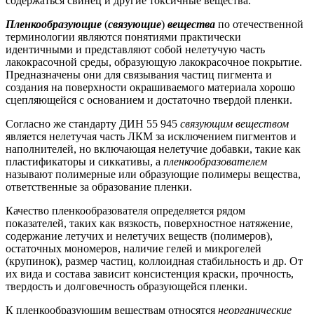
содержаться свинец и другие токсичные вещества.
Пленкообразующие
(
связующие
)
вещества
по отечественной
терминологии являются понятиями практически
идентичными и представляют собой нелетучую часть
лакокрасочной среды, образующую лакокрасочное покрытие.
Предназначены они для связывания частиц пигмента и
создания на поверхности окрашиваемого материала хорошо
сцепляющейся с основанием и достаточно твердой пленки.
Согласно же стандарту ДИН 55 945
связующим веществом
является нелетучая часть ЛКМ за исключением пигментов и
наполнителей, но включающая нелетучие добавки, такие как
пластификаторы и сиккативы, а
пленкообразователем
называют полимерные или образующие полимеры вещества,
ответственные за образование пленки.
Качество пленкообразователя определяется рядом
показателей, таких как вязкость, поверхностное натяжение,
содержание летучих и нелетучих веществ (полимеров),
остаточных мономеров, наличие гелей и микрогелей
(крупинок), размер частиц, коллоидная стабильность и др. От
их вида и состава зависит консистенция краски, прочность,
твердость и долговечность образующейся пленки.
К пленкообразующим веществам относятся
неорганические