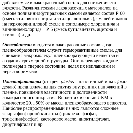
добавляемые в лакокрасочный состав для снижения его
вязкости. Разжижителями лакокрасочных материалов на
основе поливинилбутиральных смесей является состав Р-60
(смесь этилового спирта и этилцеллозольвы), эмалей и лаков
на перхлорвиниловой смоле и сополимере хлорвинила и
винилиденхлорида – Р-5 (смесь бутилацетата, ацетона и
ксилола) и др.
Отвердители
вводятся в лакокрасочные составы, где
пленкообразователем служат термореактивные смолы, для
сшивания макромолекул пленкообразующего вещества и
создания трехмерной структуры. Они переводят жидкие
полимеры в твердое состояние, делая их неплавкими и
нерастворимыми.
Пластификаторы
(от греч.
plastos
– пластичный и лат.
facio
–
делаю) предназначены для снятия внутренних напряжений в
пленке, повышения эластичности и долговечности
лакокрасочного покрытия. Вводят их в состав ЛКМ в
количестве 20…50% от массы пленкообразующего вещества.
Наиболее распространенными из них являются сложные
эфиры фосфорной кислоты (трикрезилфосфат,
трифенилфосфат), касторовое масло, диоктилфталат,
дибутилфталат и др.