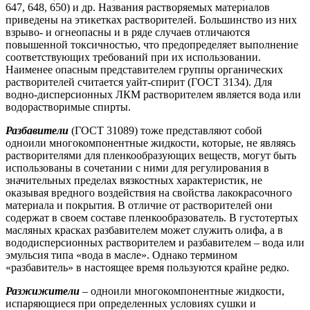
647, 648, 650) и др. Названия растворяемых материалов
приведены на этикетках растворителей. Большинство из них
взрыво- и огнеопасны и в ряде случаев отличаются
повышенной токсичностью, что предопределяет выполнение
соответствующих требований при их использовании.
Наименее опасным представителем группы органических
растворителей считается уайт-спирит (ГОСТ 3134). Для
водно-дисперсионных ЛКМ растворителем является вода или
водорастворимые спирты.
Разбавители
(ГОСТ 31089) тоже представляют собой
одноили многокомпонентные жидкости, которые, не являясь
растворителями для пленкообразующих веществ, могут быть
использованы в сочетании с ними для регулирования в
значительных пределах вязкостных характеристик, не
оказывая вредного воздействия на свойства лакокрасочного
материала и покрытия. В отличие от растворителей они
содержат в своем составе пленкообразователь. В густотертых
масляных красках разбавителем может служить олифа, а в
вододисперсионных растворителем и разбавителем – вода или
эмульсия типа «вода в масле». Однако термином
«разбавитель» в настоящее время пользуются крайне редко.
Разжижители
– одноили многокомпонентные жидкости,
испаряющиеся при определенных условиях сушки и