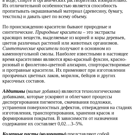
в воде, спирте и органических растворителях избирательно.
Их отличительной особенностью является способность
пропитывать окрашиваемый материал (древесину, бумагу,
текстиль) и давать цвет по всему объему.
По происхождению красители бывают природные и
синтетические.
Природные красители
– это экстракты
красящих веществ, выделяемые из корней и коры деревьев,
цветов различных растений или животных организмов.
Синтетические красители
получают в основном из
каменноугольной смолы. Наиболее известными в настоящее
время красителями являются ярко-красный фуксин, красно-
розовый и фиолетово-цветной ализарин, спирторастворимые
и протравные красители. Их применяют при изготовлении
прозрачных цветных лаков, морилок, бейцов и других
красочных составов.
Аддитивы
(малые добавки) являются технологическими
добавками, которые ускоряют и облегчают процессы
диспергирования пигментов, смачивания подложки,
устранения поверхностных дефектов, отверждения на стадиях
изготовления, транспортирования, хранения красок и
формирования покрытия. В зависимости от назначения
содержание их составляет 0,02…3–5%.
Колерные пасты
(
колоранты
)
представляют собой