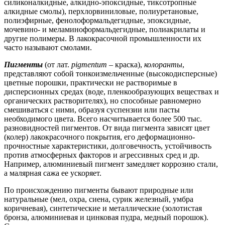
силиконалкидные, алкидно-эпоксидные, тиксотропные
алкидные смолы), перхлорвиниловые, полиуретановые,
полиэфирные, фенолоформальдегидные, эпоксидные,
мочевино- и меламиноформальдегидные, полиакрилаты и
другие полимеры. В лакокрасочной промышленности их
часто называют смолами.
Пигменты
(от лат.
pigmentum
– краска),
колоранты
,
представляют собой тонкоизмельченные (высокодисперсные)
цветные порошки, практически не растворимые в
дисперсионных средах (воде, пленкообразующих веществах и
органических растворителях), но способные равномерно
смешиваться с ними, образуя суспензии или пасты
необходимого цвета. Всего насчитывается более 500 тыс.
разновидностей пигментов. От вида пигмента зависят цвет
(колер) лакокрасочного покрытия, его деформационно-
прочностные характеристики, долговечность, устойчивость
против атмосферных факторов и агрессивных сред и др.
Например, алюминиевый пигмент замедляет коррозию стали,
а малярная сажа ее ускоряет.
По происхождению пигменты бывают природные или
натуральные (мел, охра, сиена, сурик железный, умбра
коричневая), синтетические и металлические (золотистая
бронза, алюминиевая и цинковая пудра, медный порошок).