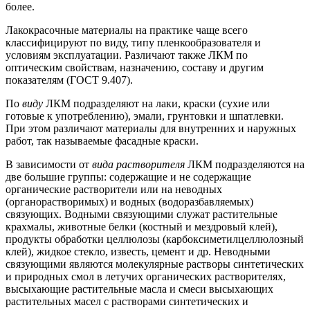
более.
Лакокрасочные материалы на практике чаще всего
классифицируют по виду, типу пленкообразователя и
условиям эксплуатации. Различают также ЛКМ по
оптическим свойствам, назначению, составу и другим
показателям (ГОСТ 9.407).
По
виду
ЛКМ подразделяют на лаки, краски (сухие или
готовые к употреблению), эмали, грунтовки и шпатлевки.
При этом различают материалы для внутренних и наружных
работ, так называемые фасадные краски.
В зависимости от
вида растворителя
ЛКМ подразделяются на
две большие группы: содержащие и не содержащие
органические растворители или на неводных
(органорастворимых) и водных (водоразбавляемых)
связующих. Водными связующими служат растительные
крахмалы, животные белки (костный и мездровый клей),
продукты обработки целлюлозы (карбоксиметилцеллюлозный
клей), жидкое стекло, известь, цемент и др. Неводными
связующими являются молекулярные растворы синтетических
и природных смол в летучих органических растворителях,
высыхающие растительные масла и смеси высыхающих
растительных масел с растворами синтетических и