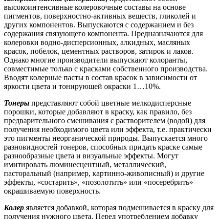
высокоинтенсивные колеровочные составы на основе
пигментов, поверхностно-активных веществ, гликолей и
других компонентов. Выпускаются с содержанием и без
содержания связующего компонента. Предназначаются для
колеровки водно-дисперсионных, алкидных, масляных
красок, побелок, цементных растворов, затирок и лаков.
Однако многие производители выпускают колоранты,
совместимые только с красками собственного производства.
Вводят колерные пасты в состав красок в зависимости от
яркости цвета и тонирующей окраски 1…10%.
Тонеры
представляют собой цветные мелкодисперсные
порошки, которые добавляют в краску, как правило, без
предварительного смешивания с растворителем (водой) для
получения необходимого цвета или эффекта, т.е. практически
это пигменты неорганической природы. Выпускается много
разновидностей тонеров, способных придать краске самые
разнообразные цвета и визуальные эффекты. Могут
имитировать люминесцентный, металлический,
пасторальный (например, картинно-живописный) и другие
эффекты, «состарить», «позолотить» или «посеребрить»
окрашиваемую поверхность.
Колер
является добавкой, которая подмешивается в краску для
получения нужного цвета. Перед употреблением добавку