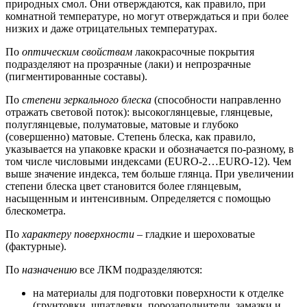
природных смол. Они отверждаются, как правило, при
комнатной температуре, но могут отверждаться и при более
низких и даже отрицательных температурах.
По
оптическим свойствам
лакокрасочные покрытия
подразделяют на прозрачные (лаки) и непрозрачные
(пигментированные составы).
По
степени зеркального блеска
(способности направленно
отражать световой поток): высокоглянцевые, глянцевые,
полуглянцевые, полуматовые, матовые и глубоко
(совершенно) матовые. Степень блеска, как правило,
указывается на упаковке краски и обозначается по-разному, в
том числе числовыми индексами (EURO-2…EURO-12). Чем
выше значение индекса, тем больше глянца. При увеличении
степени блеска цвет становится более глянцевым,
насыщенным и интенсивным. Определяется с помощью
блескометра.
По
характеру поверхности
– гладкие и шероховатые
(фактурные).
По
назначению
все ЛКМ подразделяются:
на материалы для подготовки поверхности к отделке
(грунтовки, шпатлевки, порозаполнители, замазки и