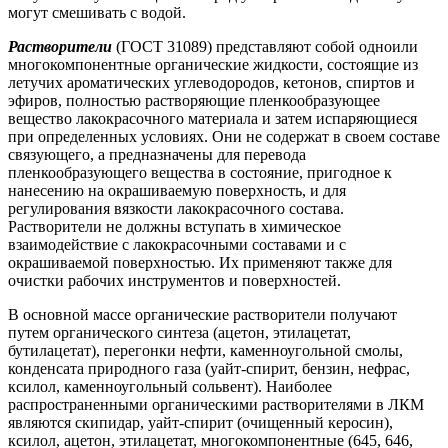
могут смешивать с водой.
Растворители
(ГОСТ 31089) представляют собой одноили
многокомпонентные органические жидкости, состоящие из
летучих ароматических углеводородов, кетонов, спиртов и
эфиров, полностью растворяющие пленкообразующее
вещество лакокрасочного материала и затем испаряющиеся
при определенных условиях. Они не содержат в своем составе
связующего, а предназначены для перевода
пленкообразующего вещества в состояние, пригодное к
нанесению на окрашиваемую поверхность, и для
регулирования вязкости лакокрасочного состава.
Растворители не должны вступать в химическое
взаимодействие с лакокрасочными составами и с
окрашиваемой поверхностью. Их применяют также для
очистки рабочих инструментов и поверхностей.
В основной массе органические растворители получают
путем органического синтеза (ацетон, этилацетат,
бутилацетат), перегонки нефти, каменноугольной смолы,
конденсата природного газа (уайт-спирит, бензин, нефрас,
ксилол, каменноугольный сольвент). Наиболее
распространенными органическими растворителями в ЛКМ
являются скипидар, уайт-спирит (очищенный керосин),
ксилол, ацетон, этилацетат, многокомпонентные (645, 646,