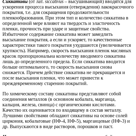
Сиккативы
(от лат.
siccativus
– высушивающий) вводятся для
ускорения процесса высыхания (отверждения) лакокрасочного
покрытия, т.е. для сокращения продолжительности
пленкообразования. При этом тип и количество сиккатива в
определенной мере влияют на твердость и эластичность
пленки, прочность при ударе и защитные свойства.
Избыточное содержание сиккатива может замедлить
высыхание покрытия, а если и ускоряет, то качественные
характеристики такого покрытия ухудшаются (увеличивается
хрупкость). Например, скорость высыхания пленок масляных
красок пропорциональна количеству вводимого сиккатива
лишь до определенного предела. Если сиккатива вводится
больше оптимального, то скорость высыхания снова
снижается. Причем действие сиккатива не прекращается и
после высыхания пленки, что может привести к
преждевременному старению покрытий.
По химическому составу сиккативы представляют собой
соединения металлов (в основном кобальта, марганца,
кальция, железа, свинца) с органическими кислотами.
Качество их оценивается по входящему в состав металлу.
Лучшими свойствами обладают сиккативы на основе солей
циркония, кобальтовые (НФ-4, НФ-5), марганцевые (НФ-3) и
др. Выпускаются в виде растворов, порошков и паст.