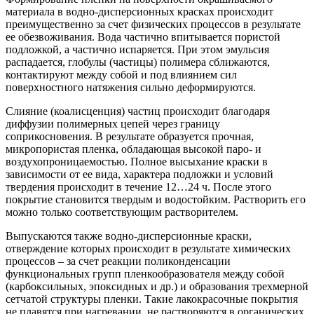
материала в водно-дисперсионных красках происходит
преимущественно за счет физических процессов в результате
ее обезвоживания. Вода частично впитывается пористой
подложкой, а частично испаряется. При этом эмульсия
распадается, глобулы (частицы) полимера сближаются,
контактируют между собой и под влиянием сил
поверхностного натяжения сильно деформируются.
Слияние (коалисценция) частиц происходит благодаря
диффузии полимерных цепей через границу
соприкосновения. В результате образуется прочная,
микропористая пленка, обладающая высокой паро- и
воздухопроницаемостью. Полное высыхание краски в
зависимости от ее вида, характера подложки и условий
твердения происходит в течение 12…24 ч. После этого
покрытие становится твердым и водостойким. Растворить его
можно только соответствующим растворителем.
Выпускаются также водно-дисперсионные краски,
отверждение которых происходит в результате химических
процессов – за счет реакции поликонденсации
функциональных групп пленкообразователя между собой
(карбоксильных, эпоксидных и др.) и образования трехмерной
сетчатой структуры пленки. Такие лакокрасочные покрытия
не плавятся при нагревании, не растворяются в органических