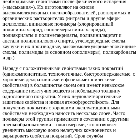
необходимыми свойствами после физического испарения
(«высыхания»). Их изготовляют на основе
высокомолекулярных пленкообразователей, растворимых в
органических растворителях (нитраты и другие эфиры
целлюлозы, виниловые полимеры (хлорированный
поливинилхлорид, сополимеры винилхлорида),
полиакрилаты и полиметакрилаты, поливинилацетат и
ацетали поливинилового спирта, углеводородные смолы,
каучуки и их производные, высокомолекулярные эпоксидные
смолы, полиамиды (в основном сополимеры), поликарбонаты
и др.).
Наряду с положительными свойствами таких покрытий
(однокомпонентные, технологичные, быстроотверждаемые, с
хорошими декоративными и физико-механическими
свойствами) в большинстве своем они имеют невысокое
содержание нелетучих веществ и небольшую толщину
однослойного покрытия. У них неудовлетворительные
защитные свойства и низкая атмосферостойкость. Для
получения покрытия с хорошими эксплуатационными
свойствами необходимо наносить несколько слоев. Часто
полимеры этой группы применяют в сочетании с другими
пленкообразователями – олигомерами, что позволяет
увеличить массовую долю нелетучих компонентов и
варьировать свойства покрытий. Срок службы