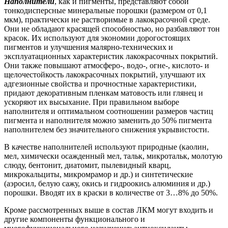
Наполнители
, как и пигменты, представляют собой
тонкодисперсные минеральные порошки (размером от 0,1
мкм), практически не растворимые в лакокрасочной среде.
Они не обладают красящей способностью, но разбавляют тон
красок. Их используют для экономии дорогостоящих
пигментов и улучшения малярно-технических и
эксплуатационных характеристик лакокрасочных покрытий.
Они также повышают атмосферо-, водо-, огне-, кислото- и
щелочестойкость лакокрасочных покрытий, улучшают их
адгезионные свойства и прочностные характеристики,
придают декоративным пленкам матовость или глянец и
ускоряют их высыхание. При правильном выборе
наполнителя и оптимальном соотношении размеров частиц
пигмента и наполнителя можно заменить до 50% пигмента
наполнителем без значительного снижения укрывистости.
В качестве наполнителей используют природные (каолин,
мел, химически осажденный мел, тальк, микротальк, молотую
слюду, бентонит, диатомит, пылевидный кварц,
микрокальциты, микромрамор и др.) и синтетические
(аэросил, белую сажу, окись и гидроокись алюминия и др.)
порошки. Вводят их в краски в количестве от 3…8% до 50%.
Кроме рассмотренных выше в состав ЛКМ могут входить и
другие компоненты функционального и