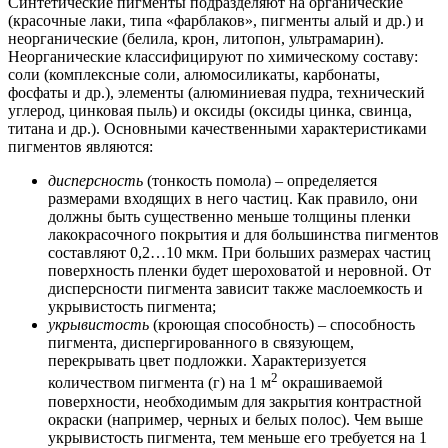
Синтетические пигменты подразделяют на органические
(красочные лаки, типа «фарблаков», пигменты алый и др.) и
неорганические (белила, крон, литопон, ультрамарин).
Неорганические классифицируют по химическому составу:
соли (комплексные соли, алюмосиликаты, карбонаты,
фосфаты и др.), элементы (алюминиевая пудра, технический
углерод, цинковая пыль) и оксиды (оксиды цинка, свинца,
титана и др.). Основными качественными характеристиками
пигментов являются:
дисперсность
(тонкость помола) – определяется
размерами входящих в него частиц. Как правило, они
должны быть существенно меньше толщины пленки
лакокрасочного покрытия и для большинства пигментов
составляют 0,2…10 мкм. При больших размерах частиц
поверхность пленки будет шероховатой и неровной. От
дисперсности пигмента зависит также маслоемкость и
укрывистость пигмента;
укрывистость
(кроющая способность) – способность
пигмента, диспергированного в связующем,
перекрывать цвет подложки. Характеризуется
2
количеством пигмента (г) на 1 м
окрашиваемой
поверхности, необходимым для закрытия контрастной
окраски (например, черных и белых полос). Чем выше
укрывистость пигмента, тем меньше его требуется на 1