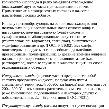
количество кислорода и резко замедляют отверждение
(высыхание) других масел при смешивании с ними.
Применяют их в лакокрасочных составах в качестве
пластифицирующих добавок.
К числу пленкообразующих на основе высыхающих или
полувысыхающих растительных масел относят олифы:
натуральную, полунатуральную (олифа-оксоль и
сульфооксоль), комбинированные, искусственные
(глифталевая, пентафталевая, сланцевая), синтетические
модифицированные и др. (ГОСТ Р 51692). Все олифы –
олигомерные продукты, т.е. способные к дальнейшим
превращениям (полимеризации). В древние времена олифами
называли растворы еловых смол в льняном масле (как
растворителе), которые служили в качестве защитных слоев
раскрашиваемых объектов.
Натуральная олифа
(вареное масло) представляет собой
светлую прозрачную жидкость, получаемую путем
специальной термической обработки (варки) при температуре
200…300 °С высыхающих растительных масел – льняного,
реже конопляного, подсолнечного и некоторых других с
добавлением в них 2…4% сиккативов (ГОСТ 7931).
Полунатуральную олифу
(
оксоль
) получают путем оксидации