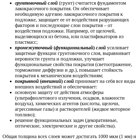
грунтовочный слой
(грунт) считается фундаментом
лакокрасочного покрытия. Он обеспечивает
необходимую адгезию лакокрасочного покрытия к
подложке, защищает ее от воздействия разрушающих
факторов и последующие слои покрытия – от
воздействия подложки. Например, от щелочей,
выделяющихся из бетона, или пластификаторов из
пластмасс;
промежуточный
(
функциональный
)
слой
усиливает
защитные функции грунтовочного слоя, выравнивает
неровности грунта и подложки, улучшает
функциональные свойства покрытия (светоотражение,
торможение диффузии и др.), повышает стойкость
покрытия к механическим воздействиям;
покрывной
(
внешний
)
слой
принимает на себя все виды
внешних воздействий и обеспечивает:
основную защиту от действия атмосферы
(ультрафиолетового излучения, осадков, влажности
воздуха), химических агентов (кислоты, щелочи,
агрессивные газы) и растворителей (жидкое моторное
топливо);
решение функциональных задач (декоративные,
оптические, электрические и другие свойства).
Общая толщина всех слоев может достигать 1000 мкм (1 мм) и