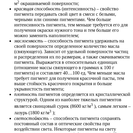
2
м
окрашиваемой поверхности;
красящая способность
(интенсивность) – свойство
пигмента передавать свой цвет в смеси с белыми,
черными или синими пигментами. Чем больше
интенсивность пигмента, тем меньше требуется его для
получения окраски нужного тона и тем больше его
можно заменить наполнителем;
маслоемкость
– способность пигмента удерживать на
своей поверхности определенное количество масла
(связующего). Зависит от удельной поверхности частиц
и распределения их по размерам, а также смачиваемости
пигмента. Выражается в относительных единицах
(отношение массы связующего в граммах к 100 г
пигмента) и составляет 40…100 ед. Чем меньше масла
требует пигмент для получения красочной пасты, тем
выше стойкость красочного покрытия и больше
укрывистость пигмента;
плотность
пигментов определяется их кристаллической
структурой. Одним из наиболее тяжелых пигментов
3
является свинцовый сурик (8600 кг/м
), самым легким –
3
лазурь (1800 кг/м
);
светостойкость
– способность пигмента сохранять
постоянный состав и оптические свойства при
воздействии света. Некоторые пигменты на свету