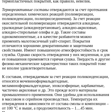
термопластичных покрытий, как правило, невелик.
Термореактивные составы
отверждаются за счет протекания
определенных химических реакций (полимеризации,
поликонденсации, полиприсоединения). За счет реакции
окислительной полимеризации отверждаются алкидные,
уралкидные (алкидноуретановые), алкидно-акриловые,
алкидно-стирольные олифы и др. Такие составы
однокомпонентные, а в качестве разбавителя можно
применять малотоксичный уайт-спирит. Покрытия
отличаются хорошими декоративными и защитными
свойствами. Имеют повышенную атмосферостойкость и срок
службы. Однако скорость отверждения у них медленная, и для
ее повышения применяется горячая сушка. Твердость и другие
физико-механические характеристики таких покрытий тоже
не вполне удовлетворительные.
К составам, отверждаемым за счет реакции поликонденсации,
относятся мочевиноформальдегидные,
меламиноформальдегидные, эпоксиэфирные, карбаматные,
частично акриловые и др. Это прежде всего материалы
промышленного применения. Они удобны для использования
в массовом и серийном производствах. Температура их
отверждения в зависимости от состава смолы и композиции –
от 100 °С и выше, а продолжительность – 1…45 мин.