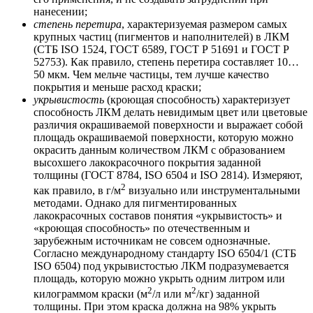
нанесении;
степень перетира
, характеризуемая размером самых
крупных частиц (пигментов и наполнителей) в ЛКМ
(СТБ ISO 1524, ГОСТ 6589, ГОСТ Р 51691 и ГОСТ Р
52753). Как правило, степень перетира составляет 10…
50 мкм. Чем мельче частицы, тем лучше качество
покрытия и меньше расход краски;
укрывистость
(кроющая способность) характеризует
способность ЛКМ делать невидимым цвет или цветовые
различия окрашиваемой поверхности и выражает собой
площадь окрашиваемой поверхности, которую можно
окрасить данным количеством ЛКМ с образованием
высохшего лакокрасочного покрытия заданной
толщины (ГОСТ 8784, ISO 6504 и ISO 2814). Измеряют,
2
как правило, в г/м
визуально или инструментальными
методами. Однако для пигментированных
лакокрасочных составов понятия «укрывистость» и
«кроющая способность» по отечественным и
зарубежным источникам не совсем однозначные.
Согласно международному стандарту ISO 6504/1 (СТБ
ISO 6504) под укрывистостью ЛКМ подразумевается
площадь, которую можно укрыть одним литром или
2
2
килограммом краски (м
/л или м
/кг) заданной
толщины. При этом краска должна на 98% укрыть