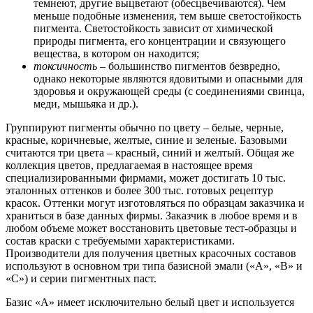
темнеют, другие выцветают (обесцвечиваются). Чем
меньше подобные изменения, тем выше светостойкость
пигмента. Светостойкость зависит от химической
природы пигмента, его концентрации и связующего
вещества, в котором он находится;
токсичность
– большинство пигментов безвредно,
однако некоторые являются ядовитыми и опасными для
здоровья и окружающей среды (с соединениями свинца,
меди, мышьяка и др.).
Группируют пигменты обычно по цвету – белые, черные,
красные, коричневые, желтые, синие и зеленые. Базовыми
считаются три цвета – красный, синий и желтый. Общая же
коллекция цветов, предлагаемая в настоящее время
специализированными фирмами, может достигать 10 тыс.
эталонных оттенков и более 300 тыс. готовых рецептур
красок. Оттенки могут изготовляться по образцам заказчика и
храниться в базе данных фирмы. Заказчик в любое время и в
любом объеме может восстановить цветовые тест-образцы и
состав краски с требуемыми характеристиками.
Производители для получения цветных красочных составов
используют в основном три типа базисной эмали («А», «В» и
«С») и серии пигментных паст.
Базис «А» имеет исключительно белый цвет и используется