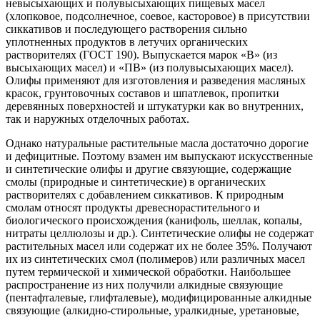
невысыхающих и полувысыхающих пищевых масел
(хлопковое, подсолнечное, соевое, касторовое) в присутствии
сиккативов и последующего растворения сильно
уплотненных продуктов в летучих органических
растворителях (ГОСТ 190). Выпускается марок «В» (из
высыхающих масел) и «ПВ» (из полувысыхающих масел).
Олифы применяют для изготовления и разведения масляных
красок, грунтовочных составов и шпатлевок, пропитки
деревянных поверхностей и штукатурки как во внутренних,
так и наружных отделочных работах.
Однако натуральные растительные масла достаточно дорогие
и дефицитные. Поэтому взамен им выпускают искусственные
и синтетические олифы и другие связующие, содержащие
смолы (природные и синтетические) в органических
растворителях с добавлением сиккативов. К природным
смолам относят продукты древеснорастительного и
биологического происхождения (канифоль, шеллак, копалы,
нитраты целлюлозы и др.). Синтетические олифы не содержат
растительных масел или содержат их не более 35%. Получают
их из синтетических смол (полимеров) или различных масел
путем термической и химической обработки. Наибольшее
распространение из них получили алкидные связующие
(пентафталевые, глифталевые), модифицированные алкидные
связующие (алкидно-стирольные, уралкидные, уретановые,