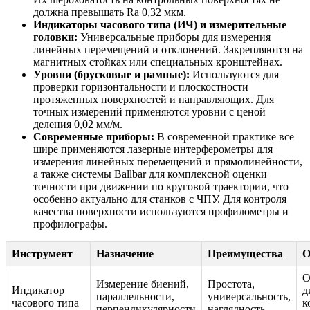
должна превышать Ra 0,32 мкм.
Индикаторы часового типа (ИЧ) и измерительные
головки:
Универсальные приборы для измерения
линейных перемещений и отклонений. Закрепляются на
магнитных стойках или специальных кронштейнах.
Уровни (брусковые и рамные):
Используются для
проверки горизонтальности и плоскостности
протяженных поверхностей и направляющих. Для
точных измерений применяются уровни с ценой
деления 0,02 мм/м.
Современные приборы:
В современной практике все
шире применяются лазерные интерферометры для
измерения линейных перемещений и прямолинейности,
а также системы Ballbar для комплексной оценки
точности при движении по круговой траектории, что
особенно актуально для станков с ЧПУ. Для контроля
качества поверхности используются профилометры и
профилографы.
Инструмент
Назначение
Преимущества
О
О
Измерение биений,
Простота,
Индикатор
д
параллельности,
универсальность,
часового типа
к
перпендикулярности
наглядность