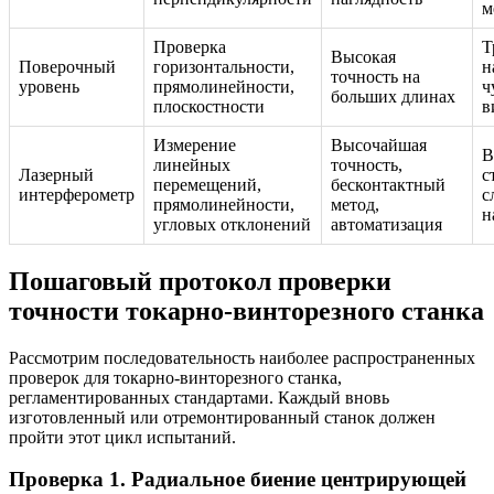
м
Проверка
Т
Высокая
Поверочный
горизонтальности,
н
точность на
уровень
прямолинейности,
ч
больших длинах
плоскостности
в
Измерение
Высочайшая
В
линейных
точность,
Лазерный
с
перемещений,
бесконтактный
интерферометр
с
прямолинейности,
метод,
н
угловых отклонений
автоматизация
Пошаговый протокол проверки
точности токарно-винторезного станка
Рассмотрим последовательность наиболее распространенных
проверок для токарно-винторезного станка,
регламентированных стандартами. Каждый вновь
изготовленный или отремонтированный станок должен
пройти этот цикл испытаний.
Проверка 1. Радиальное биение центрирующей