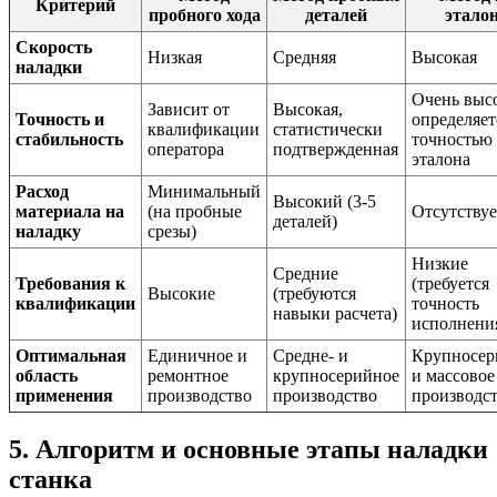
Критерий
пробного хода
деталей
этало
Скорость
Низкая
Средняя
Высокая
наладки
Очень высо
Зависит от
Высокая,
Точность и
определяет
квалификации
статистически
стабильность
точностью
оператора
подтвержденная
эталона
Расход
Минимальный
Высокий (3-5
материала на
(на пробные
Отсутствуе
деталей)
наладку
срезы)
Низкие
Средние
Требования к
(требуется
Высокие
(требуются
квалификации
точность
навыки расчета)
исполнени
Оптимальная
Единичное и
Средне- и
Крупносер
область
ремонтное
крупносерийное
и массовое
применения
производство
производство
производс
5. Алгоритм и основные этапы наладки
станка