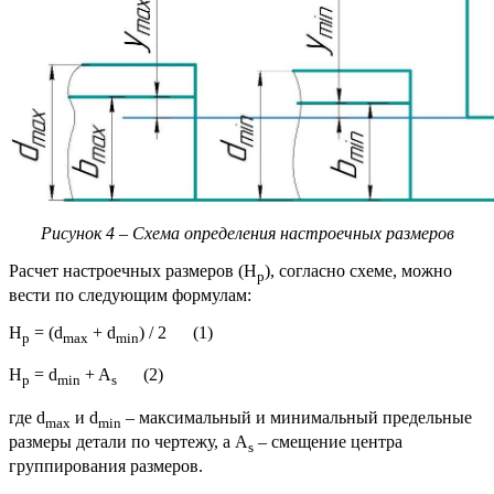
Рисунок 4 – Схема определения настроечных размеров
Расчет настроечных размеров (H
), согласно схеме, можно
p
вести по следующим формулам:
H
= (d
+ d
) / 2 (1)
p
max
min
H
= d
+ A
(2)
p
min
s
где d
и d
– максимальный и минимальный предельные
max
min
размеры детали по чертежу, а A
– смещение центра
s
группирования размеров.