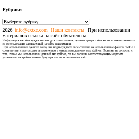
Рубрики
Рубрики
2026
info@extxe.com
|
Наши контакты
| При использовании
материалов ссылка на сайт обязательна
Информация на сайте предоставлена для ознакомления, администрация сайта не несет ответственности
за использование размещенной на сайте информации.
При использовании данного сайта, вы подтверждаете свое согласие на использование файлов cookie в
соответствии с настоящим уведомлением в отношении данного типа файлов. Если вы не согласны с
тем, чтобы мы использовали данный тип файлов, то вы должны соответствующим образом
установить настройки вашего браузера или не использовать сайт.