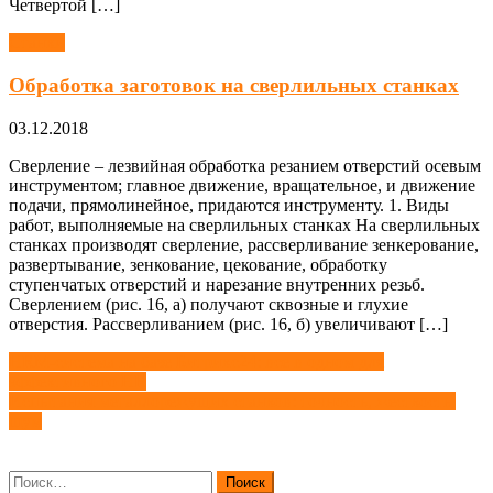
Четвертой […]
Станки
Обработка заготовок на сверлильных станках
03.12.2018
Сверление – лезвийная обработка резанием отверстий осевым
инструментом; главное движение, вращательное, и движение
подачи, прямолинейное, придаются инструменту. 1. Виды
работ, выполняемые на сверлильных станках На сверлильных
станках производят сверление, рассверливание зенкерование,
развертывание, зенкование, цекование, обработку
ступенчатых отверстий и нарезание внутренних резьб.
Сверлением (рис. 16, а) получают сквозные и глухие
отверстия. Рассверливанием (рис. 16, б) увеличивают […]
Навигация
HRM-система на базе Битрикс24: все в одном для
эффективного HR
по
Испытания металлорежущих станков: точность, жесткость,
записям
шум
Найти: