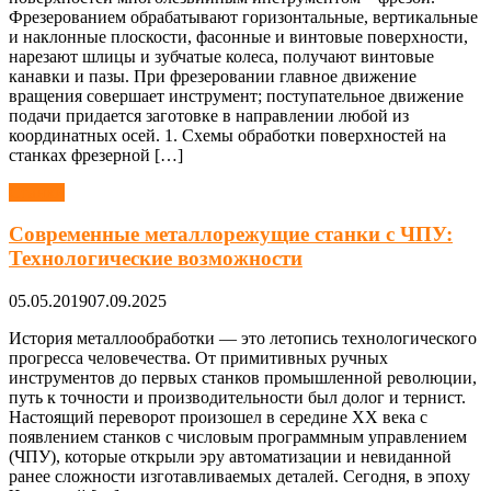
Фрезерованием обрабатывают горизонтальные, вертикальные
и наклонные плоскости, фасонные и винтовые поверхности,
нарезают шлицы и зубчатые колеса, получают винтовые
канавки и пазы. При фрезеровании главное движение
вращения совершает инструмент; поступательное движение
подачи придается заготовке в направлении любой из
координатных осей. 1. Схемы обработки поверхностей на
станках фрезерной […]
Станки
Cовременные металлорежущие станки с ЧПУ:
Технологические возможности
05.05.2019
07.09.2025
История металлообработки — это летопись технологического
прогресса человечества. От примитивных ручных
инструментов до первых станков промышленной революции,
путь к точности и производительности был долог и тернист.
Настоящий переворот произошел в середине XX века с
появлением станков с числовым программным управлением
(ЧПУ), которые открыли эру автоматизации и невиданной
ранее сложности изготавливаемых деталей. Сегодня, в эпоху