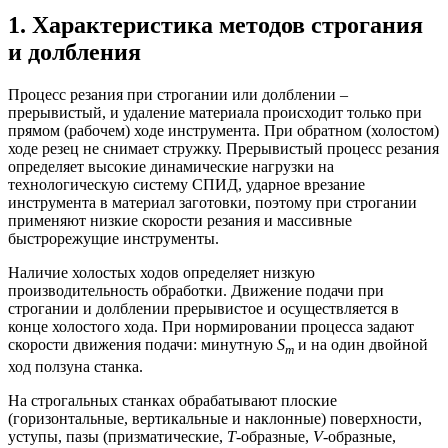
1. Характеристика методов строгания
и долбления
Процесс резания при строгании или долблении –
прерывистый, и удаление материала происходит только при
прямом (рабочем) ходе инструмента. При обратном (холостом)
ходе резец не снимает стружку. Прерывистый процесс резания
определяет высокие динамические нагрузки на
технологическую систему СПИД, ударное врезание
инструмента в материал заготовки, поэтому при строгании
применяют низкие скорости резания и массивные
быстрорежущие инструменты.
Наличие холостых ходов определяет низкую
производительность обработки. Движение подачи при
строгании и долблении прерывистое и осуществляется в
конце холостого хода. При нормировании процесса задают
скорости движения подачи: минутную
S
и на один двойной
m
ход ползуна станка.
На строгальных станках обрабатывают плоские
(горизонтальные, вертикальные и наклонные) поверхности,
уступы, пазы (призматические,
Т
-образные,
V
-образные,