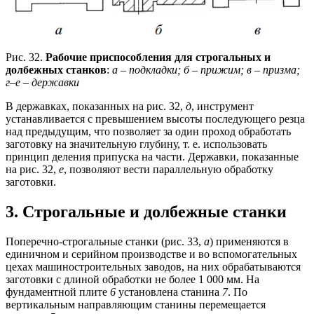
Рис. 32.
Рабочие приспособления для строгальных и
долбежных станков
:
а – подкладки; б – прижим; в – призма;
г–е – державки
В державках, показанных на рис. 32,
д
, инструмент
устанавливается с превышением высоты последующего резца
над предыдущим, что позволяет за один проход обработать
заготовку на значительную глубину, т. е. использовать
принцип деления припуска на части. Державки, показанные
на рис. 32,
е
, позволяют вести параллельную обработку
заготовки.
3. Строгальные и долбежные станки
Поперечно-строгальные станки (рис. 33,
а
) применяются в
единичном и серийном производстве и во вспомогательных
цехах машиностроительных заводов, на них обрабатываются
заготовки с длиной обработки не более 1 000 мм. На
фундаментной плите
6
установлена станина
7
. По
вертикальным направляющим станины перемещается