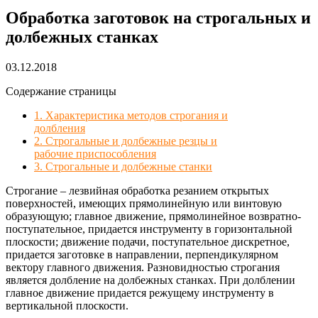
Обработка заготовок на строгальных и
долбежных станках
03.12.2018
Содержание страницы
1. Характеристика методов строгания и
долбления
2. Строгальные и долбежные резцы и
рабочие приспособления
3. Строгальные и долбежные станки
Строгание – лезвийная обработка резанием открытых
поверхностей, имеющих прямолинейную или винтовую
образующую; главное движение, прямолинейное возвратно-
поступательное, придается инструменту в горизонтальной
плоскости; движение подачи, поступательное дискретное,
придается заготовке в направлении, перпендикулярном
вектору главного движения. Разновидностью строгания
является долбление на долбежных станках. При долблении
главное движение придается режущему инструменту в
вертикальной плоскости.