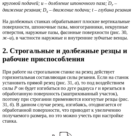
круговой подачей; и – долбление шпоночного паза; D
–
r
движение резания; D
– движение подачи; t – глубина резания
s
На долбежных станках обрабатывают плоские вертикальные
поверхности, шпоночные пазы, многогранники, некрупные
отверстия, наружные пазы, фасонные поверхности (рис. 30,
ж–и
), в частности наружные и внутренние зубчатые венцы.
2. Строгальные и долбежные резцы и
рабочие приспособления
При работе на строгальном станке на резец действует
горизонтальная составляющая силы резания. Если на станок
установить прямой резец (рис. 31,
а
), то под воздействием
силы
Р
он будет изгибаться по дуге радиуса
r
и врезаться в
обработанную поверхность (заштрихованный участок),
поэтому при строгании применяются изогнутые резцы (рис.
31,
б
). В данном случае резец, изгибаясь, отодвигается от
обработанной поверхности, что приводит к увеличению
получаемого размера, но это можно учесть при настройке
станка.