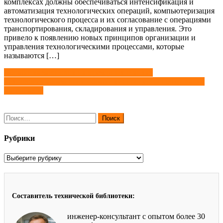
комплексах должны обеспечиваться интенсификация и
автоматизация технологических операций, компьютеризация
технологического процесса и их согласование с операциями
транспортирования, складирования и управления. Это
привело к появлению новых принципов организации и
управления технологическими процессами, которые
называются […]
Навигация
Обработка заготовок на фрезерных станках
Технология абразивной обработки: процессы шлифования
по
материалов
записям
Найти:
Рубрики
Рубрики
Составитель технической библиотеки:
инженер-консультант с опытом более 30