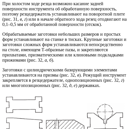
При холостом ходе резца возможно касание задней
поверхности инструмента об обработанную поверхность,
поэтому резцедержатель устанавливают на поворотной плите
(рис. 31,
в
,
г
) или в начале обратного хода резец отодвигают на
0,1–0,5 мм от обработанной поверхности (отскок).
Обрабатываемые заготовки небольших размеров и простых
форм устанавливают на станке в тисках. Крупные заготовки и
заготовки сложных форм устанавливаются непосредственно
на столе, имеющем Т-образные пазы, и закрепляются
прихватами, призматическими или клиновыми подкладками
прижимами (рис. 32,
а
,
б
).
Заготовки с цилиндрическими базирующими элементами
устанавливаются на призмы (рис. 32,
в
). Режущий инструмент
закрепляется в резцедержателе, однопозиционных (рис. 32,
г
)
или многопозиционных (рис. 32,
д
,
е
) державках.