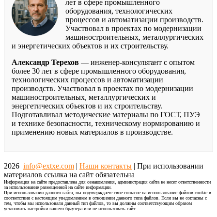
лет в сфере промышленного
оборудования, технологических
процессов и автоматизации производств.
Участвовал в проектах по модернизации
машиностроительных, металлургических
и энергетических объектов и их строительству.
Александр Терехов
— инженер-консультант с опытом
более 30 лет в сфере промышленного оборудования,
технологических процессов и автоматизации
производств. Участвовал в проектах по модернизации
машиностроительных, металлургических и
энергетических объектов и их строительству.
Подготавливал методические материалы по ГОСТ, ПУЭ
и технике безопасности, техническому нормированию и
применению новых материалов в производстве.
2026
info@extxe.com
|
Наши контакты
| При использовании
материалов ссылка на сайт обязательна
Информация на сайте предоставлена для ознакомления, администрация сайта не несет ответственности
за использование размещенной на сайте информации.
При использовании данного сайта, вы подтверждаете свое согласие на использование файлов cookie в
соответствии с настоящим уведомлением в отношении данного типа файлов. Если вы не согласны с
тем, чтобы мы использовали данный тип файлов, то вы должны соответствующим образом
установить настройки вашего браузера или не использовать сайт.