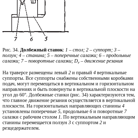
Рис. 34.
Долбежный
станок
:
1 – стол; 2 –
суппорт; 3 –
ползун; 4 – станина; 5 – поперечные салазки; 6 – продольные
салазки; 7 – поворотные салазки; D
– движение резания
r
На траверсе размещены левый
2
и правый
4
вертикальные
суппорты. Все суппорты снабжены собственными коробками
подач, могут перемещаться в вертикальном и горизонтальном
направлениях и быть повернуты в вертикальной плоскости на
угол до 60°. Долбежные станки (рис. 34) характеризуются тем,
что главное движение резания осуществляется в вертикальной
плоскости. На горизонтальных направляющих станины
4
установлены поперечные
5
, продольные
6
и поворотные
7
салазки с рабочим столом
1.
По вертикальным направляющим
станины перемещается ползун
3
с суппортом
2
и
резцедержателем.