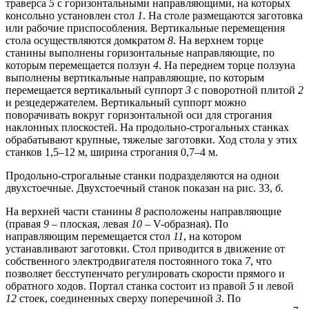
траверса
5
с горизонтальными направляющими, на которых
консольно установлен стол
1
. На столе размещаются заготовка
или рабочие приспособления. Вертикальные перемещения
стола осуществляются домкратом
8
. На верхнем торце
станины выполнены горизонтальные направляющие, по
которым перемещается ползун
4
. На переднем торце ползуна
выполнены вертикальные направляющие, по которым
перемещается вертикальный суппорт
3
с поворотной плитой
2
и резцедержателем. Вертикальный суппорт можно
поворачивать вокруг горизонтальной оси для строгания
наклонных плоскостей. На продольно-строгальных станках
обрабатывают крупные, тяжелые заготовки. Ход стола у этих
станков 1,5–12 м, ширина строгания 0,7–4 м.
Продольно-строгальные станки подразделяются на однои
двухстоечные. Двухстоечный станок показан на рис. 33,
б.
На верхней части станины
8
расположены направляющие
(правая
9
– плоская, левая
10
– V-образная). По
направляющим перемещается стол
11
, на котором
устанавливают заготовки. Стол приводится в движение от
собственного электродвигателя постоянного тока
7
, что
позволяет бесступенчато регулировать скорости прямого и
обратного ходов. Портал станка состоит из правой
5
и левой
12
стоек, соединенных сверху поперечиной
3
. По