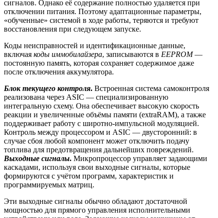
сигналов. Однако её содержание полностью удаляется при
отключении питания. Поэтому адаптационные параметры,
«обученные» системой в ходе работы, теряются и требуют
восстановления при следующем запуске.
Коды неисправностей и идентификационные данные,
включая
коды иммобилайзера
, записываются в
EEPROM
—
постоянную память, которая сохраняет содержимое даже
после отключения аккумулятора.
Блок текущего контроля
.
Встроенная система самоконтроля
реализована через ASIC — специализированную
интегральную схему. Она обеспечивает высокую скорость
реакции и увеличенные объёмы памяти (extraRAM), а также
поддерживает работу с широтно-импульсной модуляцией.
Контроль между процессором и ASIC — двусторонний: в
случае сбоя любой компонент может отключить подачу
топлива для предотвращения дальнейших повреждений.
Выходные сигналы
.
Микропроцессор управляет задающими
каскадами, используя свои выходные сигналы, которые
формируются с учётом программ, характеристик и
программируемых матриц.
Эти выходные сигналы обычно обладают достаточной
мощностью для прямого управления исполнительными