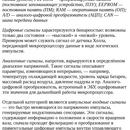
(постоянное запоминающее устройство, ПЗУ); EEPROM —
постоянная память (ПМ); RAM — оперативная память (ОП);
A/D — аналого-цифровой преобразователь (АЦП); CAN —
шина передачи данных
Цифровые сигналы
характеризуются бинарностью: возможны
только два состояния — «высокий» и «низкий» уровень.
Примером может служить сигнал от датчика Холла,
передающий микропроцессору данные в виде логических
импульсов.
Аналоговые сигналы
, напротив, варьируются в определённом
диапазоне напряжений. Такие сигналы описывают
параметры, изменяющиеся непрерывно, — например,
температуру охлаждающей жидкости, уровень заряда батареи,
массовый расход воздуха, давление наддува и пр. Аналого-
цифровой преобразователь, встроенный в ЭБУ, оцифровывает
эти значения для дальнейшей работы микропроцессора.
Отдельной категорией являются
импульсные входные сигналы
— это быстро меняющиеся по напряжению импульсы,
генерируемые индуктивными сенсорами. Эти сигналы,
содержащие информацию о положении и скорости вращения
вала, сначала проходят фильтрацию и преобразование в
прямоугольные цифровые импульсы внутри управляющего