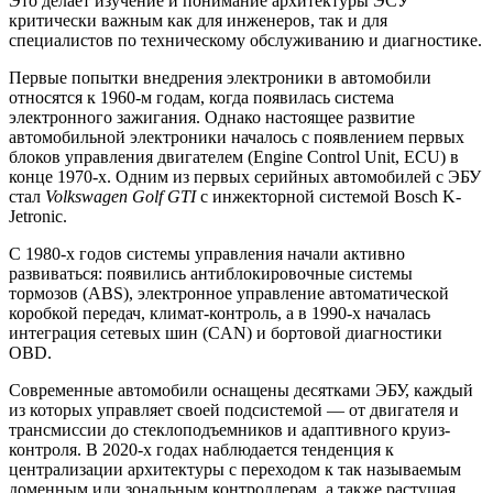
Это делает изучение и понимание архитектуры ЭСУ
критически важным как для инженеров, так и для
специалистов по техническому обслуживанию и диагностике.
Первые попытки внедрения электроники в автомобили
относятся к 1960-м годам, когда появилась система
электронного зажигания. Однако настоящее развитие
автомобильной электроники началось с появлением первых
блоков управления двигателем (Engine Control Unit, ECU) в
конце 1970-х. Одним из первых серийных автомобилей с ЭБУ
стал
Volkswagen Golf GTI
с инжекторной системой Bosch K-
Jetronic.
С 1980-х годов системы управления начали активно
развиваться: появились антиблокировочные системы
тормозов (ABS), электронное управление автоматической
коробкой передач, климат-контроль, а в 1990-х началась
интеграция сетевых шин (CAN) и бортовой диагностики
OBD.
Современные автомобили оснащены десятками ЭБУ, каждый
из которых управляет своей подсистемой — от двигателя и
трансмиссии до стеклоподъемников и адаптивного круиз-
контроля. В 2020-х годах наблюдается тенденция к
централизации архитектуры с переходом к так называемым
доменным или зональным контроллерам, а также растущая