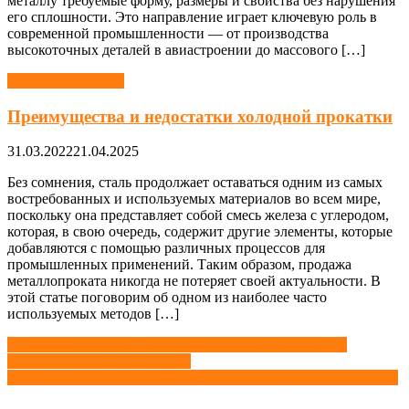
металлу требуемые форму, размеры и свойства без нарушения
его сплошности. Это направление играет ключевую роль в
современной промышленности — от производства
высокоточных деталей в авиастроении до массового […]
Металлообработка
Преимущества и недостатки холодной прокатки
31.03.2022
21.04.2025
Без сомнения, сталь продолжает оставаться одним из самых
востребованных и используемых материалов во всем мире,
поскольку она представляет собой смесь железа с углеродом,
которая, в свою очередь, содержит другие элементы, которые
добавляются с помощью различных процессов для
промышленных применений. Таким образом, продажа
металлопроката никогда не потеряет своей актуальности. В
этой статье поговорим об одном из наиболее часто
используемых методов […]
Навигация
Штамповка металлов: конструктивные особенности и
производственные стратегии
по
Мозг автомобиля: как работает электронный блок управления
записям