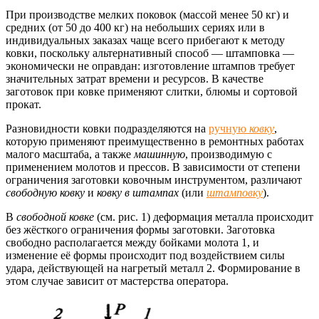
При производстве мелких поковок (массой менее 50 кг) и
средних (от 50 до 400 кг) на небольших сериях или в
индивидуальных заказах чаще всего прибегают к методу
ковки, поскольку альтернативный способ — штамповка —
экономически не оправдан: изготовление штампов требует
значительных затрат времени и ресурсов. В качестве
заготовок при ковке применяют слитки, блюмы и сортовой
прокат.
Разновидности ковки подразделяются на
ручную
ковку
,
которую применяют преимущественно в ремонтных работах
малого масштаба, а также
машинную
, производимую с
применением молотов и прессов. В зависимости от степени
ограничения заготовки ковочным инструментом, различают
свободную ковку
и
ковку в штампах
(или
штамповку
).
В
свободной ковке
(см. рис. 1) деформация металла происходит
без жёсткого ограничения формы заготовки. Заготовка
свободно располагается между бойками молота 1, и
изменение её формы происходит под воздействием силы
удара, действующей на нагретый металл 2. Формирование в
этом случае зависит от мастерства оператора.