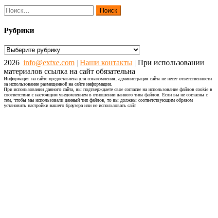
Найти:
Рубрики
Рубрики
2026
info@extxe.com
|
Наши контакты
| При использовании
материалов ссылка на сайт обязательна
Информация на сайте предоставлена для ознакомления, администрация сайта не несет ответственности
за использование размещенной на сайте информации.
При использовании данного сайта, вы подтверждаете свое согласие на использование файлов cookie в
соответствии с настоящим уведомлением в отношении данного типа файлов. Если вы не согласны с
тем, чтобы мы использовали данный тип файлов, то вы должны соответствующим образом
установить настройки вашего браузера или не использовать сайт.