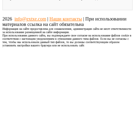
2026
info@extxe.com
|
Наши контакты
| При использовании
материалов ссылка на сайт обязательна
Информация на сайте предоставлена для ознакомления, администрация сайта не несет ответственности
за использование размещенной на сайте информации.
При использовании данного сайта, вы подтверждаете свое согласие на использование файлов cookie в
соответствии с настоящим уведомлением в отношении данного типа файлов. Если вы не согласны с
тем, чтобы мы использовали данный тип файлов, то вы должны соответствующим образом
установить настройки вашего браузера или не использовать сайт.