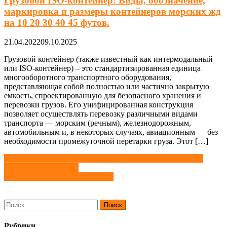
Грузовой ISO-контейнер: Виды, обозначение,
маркировка и размеры контейнеров морских жд
на 10 20 30 40 45 футов.
21.04.2022
09.10.2025
Грузовой контейнер (также известный как интермодальный
или ISO-контейнер) – это стандартизированная единица
многооборотного транспортного оборудования,
представляющая собой полностью или частично закрытую
емкость, спроектированную для безопасного хранения и
перевозки грузов. Его унифицированная конструкция
позволяет осуществлять перевозку различными видами
транспорта — морским (речным), железнодорожным,
автомобильным и, в некоторых случаях, авиационным — без
необходимости промежуточной перетарки груза. Этот […]
Навигация
Автомобильные весы для взвешивания грузовых машин:
главные особенности
по
Как выбрать сварочную маску?
записям
Найти:
Рубрики