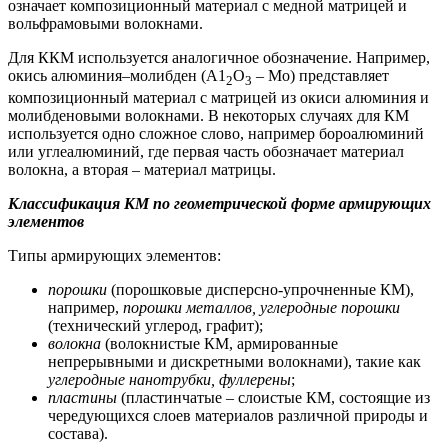
означает композиционный материал с медной матрицей и
вольфрамовыми волокнами.
Для ККМ используется аналогичное обозначение. Например,
окись алюминия–молибден (А1
О
– Мо) представляет
2
3
композиционный материал с матрицей из окиси алюминия и
молибденовыми волокнами. В некоторых случаях для КМ
используется одно сложное слово, например бороалюминий
или углеалюминий, где первая часть обозначает материал
волокна, а вторая – материал матрицы.
Классификация КМ по геометрической форме армирующих
элементов
Типы армирующих элементов:
порошки
(порошковые дисперсно-упрочненные КМ),
например,
порошки металлов, углеродные порошки
(технический углерод, графит);
волокна
(волокнистые КМ, армированные
непрерывными и дискретными волокнами), такие как
углеродные нанотрубки, фуллерены
;
пластины
(пластинчатые – слоистые КМ, состоящие из
чередующихся слоев материалов различной природы и
состава).