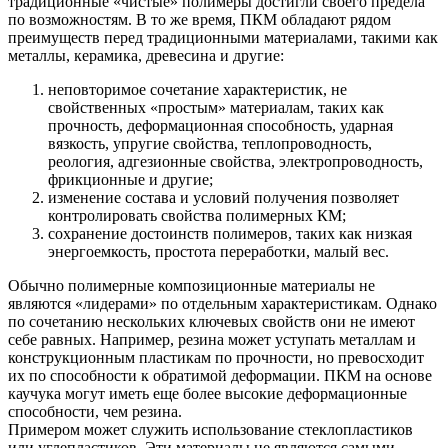
традиционные «чистые» полимеры достигли своего предела
по возможностям. В то же время, ПКМ обладают рядом
преимуществ перед традиционными материалами, такими как
металлы, керамика, древесина и другие:
неповторимое сочетание характеристик, не
свойственных «простым» материалам, таких как
прочность, деформационная способность, ударная
вязкость, упругие свойства, теплопроводность,
реология, адгезионные свойства, электропроводность,
фрикционные и другие;
изменение состава и условий получения позволяет
контролировать свойства полимерных КМ;
сохранение достоинств полимеров, таких как низкая
энергоемкость, простота переработки, малый вес.
Обычно полимерные композиционные материалы не
являются «лидерами» по отдельным характеристикам. Однако
по сочетанию нескольких ключевых свойств они не имеют
себе равных. Например, резина может уступать металлам и
конструкционным пластикам по прочности, но превосходит
их по способности к обратимой деформации. ПКМ на основе
каучука могут иметь еще более высокие деформационные
способности, чем резина.
Примером может служить использование стеклопластиков
или углепластиков. Эти материалы не являются самыми