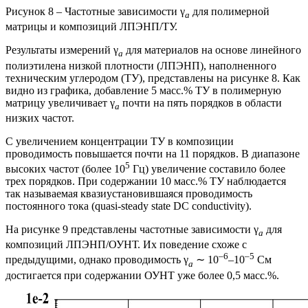
Рисунок 8 – Частотные зависимости γ
для полимерной
a
матрицы и композиций ЛПЭНП/ТУ.
Результаты измерений γ
для материалов на основе линейного
a
полиэтилена низкой плотности (ЛПЭНП), наполненного
техническим углеродом (ТУ), представлены на рисунке 8. Как
видно из графика, добавление 5 масс.% ТУ в полимерную
матрицу увеличивает γ
почти на пять порядков в области
a
низких частот.
С увеличением концентрации ТУ в композиции
проводимость повышается почти на 11 порядков. В диапазоне
5
высоких частот (более 10
Гц) увеличение составило более
трех порядков. При содержании 10 масс.% ТУ наблюдается
так называемая квазиустановившаяся проводимость
постоянного тока (quasi-steady state DC conductivity).
На рисунке 9 представлены частотные зависимости γ
для
a
композиций ЛПЭНП/ОУНТ. Их поведение схоже с
–6
–5
предыдущими, однако проводимость γ
∼ 10
–10
См
a
достигается при содержании ОУНТ уже более 0,5 масс.%.