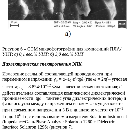
Рисунок 6 – СЭМ микрофотографии для композиций ПЛА/
УНТ:
а) 0,1 вес.% УНТ; б) 3,0 вес.% УНТ
Диэлектрическая спектроскопия ЭПК.
Измерение реальной составляющей проводимости при
переменном напряжении γ
= ω·ε
·ε′·tgδ (где ω = 2π
f
– угловая
a
0
–12
частота; ε
= 8.854·10
Ф/м – электрическая постоянная; ε′ –
0
действительная составляющая комплексной диэлектрической
проницаемости; tgδ – тангенс угла диэлектрических потерь) и
фазового угла между напряжением и током φ осуществляется
–1
при переменном напряжении 3 В в диапазоне частот от 10
6
Гц до 10
Гц с использованием измерителя Solartron Instrument
(Impedance/Gain-Phase Analyzer Solartron 1260 + Dielectric
Interface Solartron 1296) (рисунок 7).