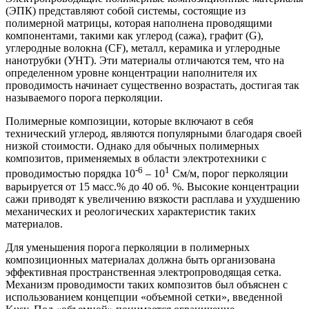
(ЭПК) представляют собой системы, состоящие из
полимерной матрицы, которая наполнена проводящими
компонентами, такими как углерод (сажа), графит (G),
углеродные волокна (CF), металл, керамика и углеродные
нанотрубки (УНТ). Эти материалы отличаются тем, что на
определенном уровне концентрации наполнителя их
проводимость начинает существенно возрастать, достигая так
называемого порога перколяции.
Полимерные композиции, которые включают в себя
технический углерод, являются популярными благодаря своей
низкой стоимости. Однако для обычных полимерных
композитов, применяемых в области электротехники с
-6
1
проводимостью порядка 10
– 10
См/м, порог перколяции
варьируется от 15 масс.% до 40 об. %. Высокие концентрации
сажи приводят к увеличению вязкости расплава и ухудшению
механических и реологических характеристик таких
материалов.
Для уменьшения порога перколяции в полимерных
композиционных материалах должна быть организована
эффективная пространственная электропроводящая сетка.
Механизм проводимости таких композитов был объяснен с
использованием концепции «объемной сетки», введенной