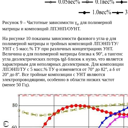
Рисунок 9 – Частотные зависимости γ
для полимерной
a
матрицы и композиций ЛПЭНП/ОУНТ.
На рисунке 10 показаны зависимости фазового угла φ для
полимерной матрицы и тройных композиций ЛПЭНП/ТУ/
УНТ с 5 масс.% ТУ при различных концентрациях УНТ.
Величина φ для полимерной матрицы близка к 90°, а тангенс
угла диэлектрических потерь tgδ близок к нулю, что является
характерным для неполярных диэлектриков. Для композиции
ЛПЭНП/ТУ с 5 масс.% ТУ φ изменяется от 70° до 82°, а δ от
20° до 8°. Все тройные композиции с УНТ являются
электропроводящими, особенно в области низких частот
(менее 50 Гц).