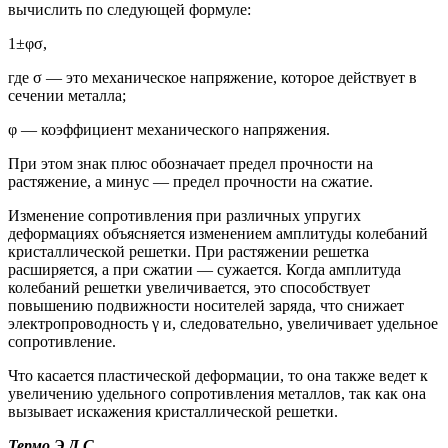
вычислить по следующей формуле:
1±φσ,
где σ — это механическое напряжение, которое действует в
сечении металла;
φ — коэффициент механического напряжения.
При этом знак плюс обозначает предел прочности на
растяжение, а минус — предел прочности на сжатие.
Изменение сопротивления при различных упругих
деформациях объясняется изменением амплитуды колебаний
кристаллической решетки. При растяжении решетка
расширяется, а при сжатии — сужается. Когда амплитуда
колебаний решетки увеличивается, это способствует
повышению подвижности носителей заряда, что снижает
электропроводность γ и, следовательно, увеличивает удельное
сопротивление.
Что касается пластической деформации, то она также ведет к
увеличению удельного сопротивления металлов, так как она
вызывает искажения кристаллической решетки.
Термо Э.Д.С.