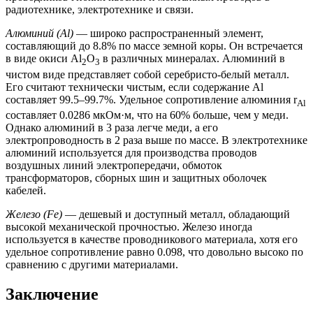
радиотехнике, электротехнике и связи.
Алюминий (Al)
— широко распространенный элемент,
составляющий до 8.8% по массе земной коры. Он встречается
в виде окиси Al
O
в различных минералах. Алюминий в
2
3
чистом виде представляет собой серебристо-белый металл.
Его считают технически чистым, если содержание Al
составляет 99.5–99.7%. Удельное сопротивление алюминия r
Al
составляет 0.0286 мкОм·м, что на 60% больше, чем у меди.
Однако алюминий в 3 раза легче меди, а его
электропроводность в 2 раза выше по массе. В электротехнике
алюминий используется для производства проводов
воздушных линий электропередачи, обмоток
трансформаторов, сборных шин и защитных оболочек
кабелей.
Железо (Fe)
— дешевый и доступный металл, обладающий
высокой механической прочностью. Железо иногда
используется в качестве проводникового материала, хотя его
удельное сопротивление равно 0.098, что довольно высоко по
сравнению с другими материалами.
Заключение