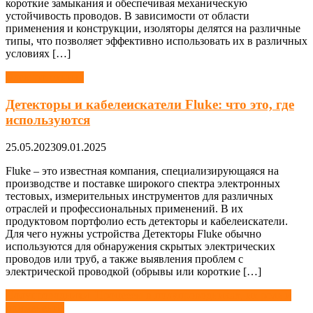
короткие замыкания и обеспечивая механическую
устойчивость проводов. В зависимости от области
применения и конструкции, изоляторы делятся на различные
типы, что позволяет эффективно использовать их в различных
условиях […]
Электротехника
Детекторы и кабелеискатели Fluke: что это, где
используются
25.05.2023
09.01.2025
Fluke – это известная компания, специализирующаяся на
производстве и поставке широкого спектра электронных
тестовых, измерительных инструментов для различных
отраслей и профессиональных применений. В их
продуктовом портфолио есть детекторы и кабелеискатели.
Для чего нужны устройства Детекторы Fluke обычно
используются для обнаружения скрытых электрических
проводов или труб, а также выявления проблем с
электрической проводкой (обрывы или короткие […]
Навигация
Полупроводники. Процессы в полупроводниках, их роль и
применение