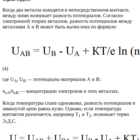
Когда два металла находятся в непосредственном контакте,
между ними возникает разность потенциалов. Согласно
электронной теории металлов, разность потенциалов между
металлами А и В может быть вычислена по формуле:
(4)
где U
, U
— потенциалы материалов А и В;
А
В
n
/n
— концентрации электронов в этих металлах.
оА
оВ
Когда температуры спаев одинаковы, разность потенциалов в
замкнутой цепи равна нулю. Однако, если температура
контактов различается, например Т
и Т
, возникает термо
1
2
Э.Д.С.