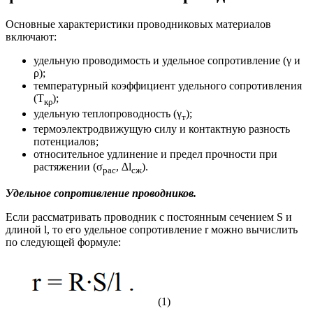
Основные характеристики проводниковых материалов
включают:
удельную проводимость и удельное сопротивление (γ и
ρ);
температурный коэффициент удельного сопротивления
(Т
);
кρ
удельную теплопроводность (γ
);
т
термоэлектродвижущую силу и контактную разность
потенциалов;
относительное удлинение и предел прочности при
растяжении (σ
, ∆l
).
рас
сж
Удельное сопротивление проводников.
Если рассматривать проводник с постоянным сечением S и
длиной l, то его удельное сопротивление r можно вычислить
по следующей формуле:
(1)