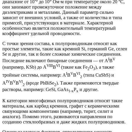
-6
9
диапазоне от 10
до 10
Ом·м при температуре около 20 °C,
они занимают промежуточное положение между
диэлектриками и металлами. Данный параметр сильно
зависит от внешних условий, а также от количества и типа
примесей, присутствующих в материале. Характерной
особенностью является положительный температурный
коэффициент удельной проводимости.
С точки зрения состава, к полупроводникам относят как
простые элементы, такие как кремний Si, германий Ge, селен
Se и другие, так и более сложные химические соединения.
I
V
Последние включают бинарные соединения — от А
B
VIII
VI
(например, KSb) до А
B
(такие как Fe
О
), а также
2
3
I
V
VI
тройные системы, например: А
B
B
(типа CuSbS) и
2
IV
V
VI
A
B
B
(вроде PbBiSe
). Также применяются твердые
2
2
растворы, например: GeSi, GaAs
P
и другие.
1-x
x
К категории многофазных полупроводников относят такие
материалы, как карбид кремния, графит с керамическими
связующими компонентами (например, тирит, силит и
аналоги). Помимо этого, развиваются направления по
созданию стеклообразных и даже жидких полупроводников.
Одним из главных факторов, определяющих ценность