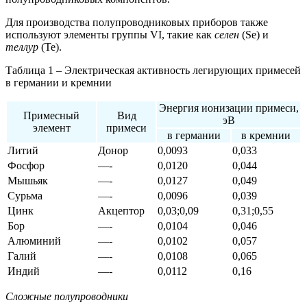
Для производства полупроводниковых приборов также
используют элементы группы VI, такие как
селен
(Se) и
теллур
(Te).
Таблица 1 – Электрическая активность легирующих примесей
в германии и кремнии
Энергия ионизации примеси,
Примесный
Вид
эВ
элемент
примеси
в германии
в кремнии
Литий
Донор
0,0093
0,033
Фосфор
—-
0,0120
0,044
Мышьяк
—-
0,0127
0,049
Сурьма
—-
0,0096
0,039
Цинк
Акцептор
0,03;0,09
0,31;0,55
Бор
—-
0,0104
0,046
Алюминий
—-
0,0102
0,057
Галий
—-
0,0108
0,065
Индий
—-
0,0112
0,16
Сложные полупроводники