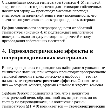
С дальнейшим ростом температуры (участок 4–5) тепловой
энергии становится достаточно для активации собственных
носителей заряда — происходят массовые переходы
электронов из валентной зоны в зону проводимости, что
значительно увеличивает электропроводность материала.
График зависимости электропроводности от обратной
температуры (рисунок 4,
б
) подтверждает аналогичное
поведение, включая фазу истощения примесей и зону
преобладания собственных носителей.
4. Термоэлектрические эффекты в
полупроводниковых материалах
В полупроводниках и проводниках наблюдаются уникальные
физические явления, при которых происходит преобразование
тепловой энергии в электрическую и наоборот — это так
называемые
термоэлектрические эффекты
. Основные из
них —
эффект Зеебека
,
эффект Пельтье
и
эффект Томсона
.
Эффект Зеебека
проявляется в том, что в замкнутой
электрической цепи, образованной двумя различными по
составу полупроводниками, на контактах с разной
температурой (∆T ≠ 0) возникает ток —
термоэлектрический