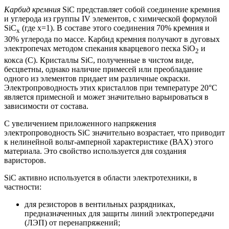
Карбид кремния
SiC представляет собой соединение кремния
и углерода из группы IV элементов, с химической формулой
SiC
(где х=1). В составе этого соединения 70% кремния и
х
30% углерода по массе. Карбид кремния получают в дуговых
электропечах методом спекания кварцевого песка SiO
и
2
кокса (С). Кристаллы SiC, полученные в чистом виде,
бесцветны, однако наличие примесей или преобладание
одного из элементов придает им различные окраски.
Электропроводность этих кристаллов при температуре 20°C
является примесной и может значительно варьироваться в
зависимости от состава.
С увеличением приложенного напряжения
электропроводность SiC значительно возрастает, что приводит
к нелинейной вольт-амперной характеристике (ВАХ) этого
материала. Это свойство используется для создания
варисторов.
SiC активно используется в области электротехники, в
частности:
для резисторов в вентильных разрядниках,
предназначенных для защиты линий электропередачи
(ЛЭП) от перенапряжений;