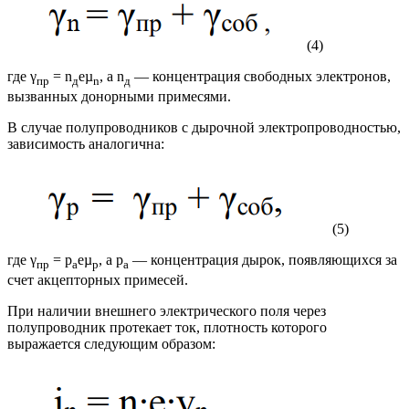
(4)
где γ
= n
eµ
, а n
— концентрация свободных электронов,
пр
д
n
д
вызванных донорными примесями.
В случае полупроводников с дырочной электропроводностью,
зависимость аналогична:
(5)
где γ
= р
eµ
, а р
— концентрация дырок, появляющихся за
пр
а
p
а
счет акцепторных примесей.
При наличии внешнего электрического поля через
полупроводник протекает ток, плотность которого
выражается следующим образом: