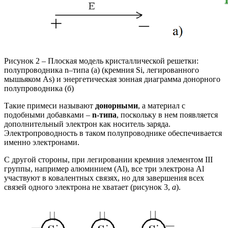
Рисунок 2 – Плоская модель кристаллической решетки:
полупроводника n–типа (а) (кремния Si, легированного
мышьяком As) и энергетическая зонная диаграмма донорного
полупроводника (б)
Такие примеси называют
донорными
, а материал с
подобными добавками –
n-типа
, поскольку в нем появляется
дополнительный электрон как носитель заряда.
Электропроводность в таком полупроводнике обеспечивается
именно электронами.
С другой стороны, при легировании кремния элементом III
группы, например алюминием (Al), все три электрона Al
участвуют в ковалентных связях, но для завершения всех
связей одного электрона не хватает (рисунок 3,
а
).