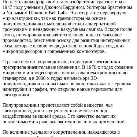
Но настоящим прорывом стало изобретение транзистора в
1947 году учеными Джоном Бардином, Уолтером Браттейном
и Уильямом Шокли в Bell Labs. Это открытие перевернуло
мир электроники, так как транзисторы на основе
полупроводниковых материалов стали альтернативой
громоздким и ненадежным вакуумным лампам. Вскоре после
этого, полупроводниковая технология пошла в массовое
производство, обеспечив основу для развития интегральных
схем, которые в свою очередь стали основой для создания
микропроцессоров и современных компьютеров.
С развитием полупроводников, индустрия электроники
претерпела значительные изменения. В 1970-х годах создание
микросхем и процессоров с использованием кремния стало
стандартом, а в 2000-х годах началась эра 3D-
полупроводников и новых материалов, таких как углеродные
нанотрубки и графен, что открыло новые горизонты для
электроники.
Полупроводники представляют собой вещества, чья
электропроводность существенно изменяется под
воздействием внешней среды. Это качество делает их
незаменимыми в ряде высокотехнологичных применений.
По величине удельного сопротивления, находящегося в