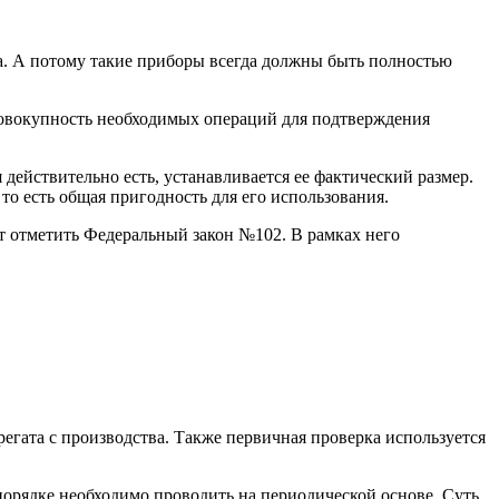
ка. А потому такие приборы всегда должны быть полностью
 совокупность необходимых операций для подтверждения
 действительно есть, устанавливается ее фактический размер.
то есть общая пригодность для его использования.
т отметить Федеральный закон №102. В рамках него
егата с производства. Также первичная проверка используется
порядке необходимо проводить на периодической основе. Суть