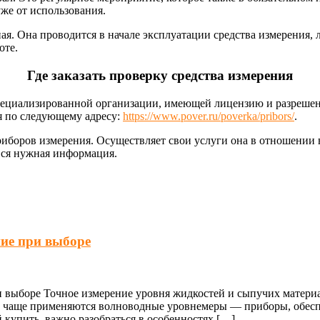
уже от использования.
я. Она проводится в начале эксплуатации средства измерения, л
оте.
Где заказать проверку средства измерения
пециализированной организации, имеющей лицензию и разрешение
я по следующему адресу:
https://www.pover.ru/poverka/pribors/
.
иборов измерения. Осуществляет свои услуги она в отношении вс
вся нужная информация.
ие при выборе
и выборе Точное измерение уровня жидкостей и сыпучих матер
ё чаще применяются волноводные уровнемеры — приборы, обес
купить, важно разобраться в особенностях […]