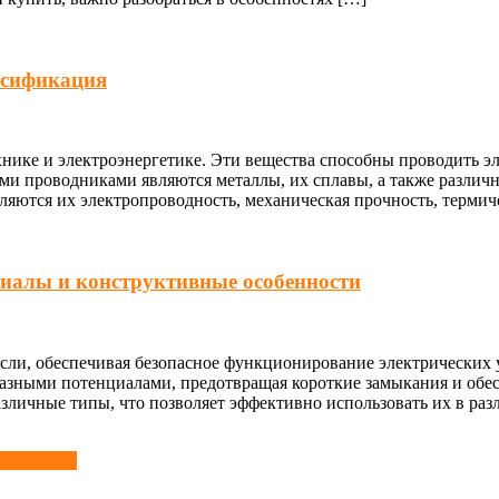
ссификация
ике и электроэнергетике. Эти вещества способны проводить эл
ми проводниками являются металлы, их сплавы, а также различ
ются их электропроводность, механическая прочность, термиче
риалы и конструктивные особенности
сли, обеспечивая безопасное функционирование электрических у
разными потенциалами, предотвращая короткие замыкания и обе
азличные типы, что позволяет эффективно использовать их в ра
ператора?