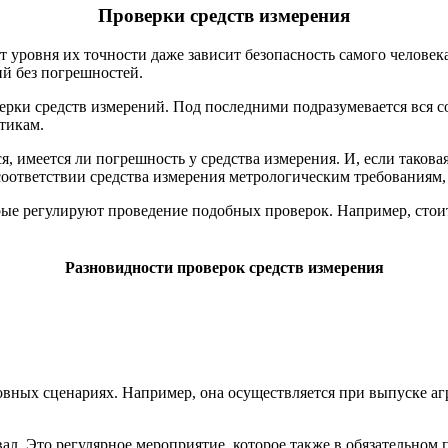
Проверки средств измерения
т уровня их точности даже зависит безопасность самого челове
й без погрешностей.
верки средств измерений. Под последними подразумевается вся
тикам.
, имеется ли погрешность у средства измерения. И, если таковая
соответствии средства измерения метрологическим требованиям, 
орые регулируют проведение подобных проверок. Например, стои
Разновидности проверок средств измерения
овных сценариях. Например, она осуществляется при выпуске агр
л. Это регулярное мероприятие, которое также в обязательном 