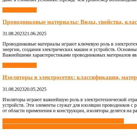
Электротехника
Проводниковые материалы: Виды, свойства, кла
31.08.2023
21.06.2025
Проводниковые материалы играют ключевую роль в электротехн
энергии, создания электрических машин и устройств. Основны
Важнейшими характеристиками проводниковых материалов явля
Электротехника
Изоляторы в электросетях: классификация, мате
31.08.2023
20.05.2025
Изоляторы играют важнейшую роль в электротехнической отра
устройств. Эти элементы служат для изоляции проводников с 
от области применения и конструкции, изоляторы делятся на р
Навигация
Покупка промышленных товаров: где лучше приобретать
Какие функции выполняют самоходные тележки с местом для о
по