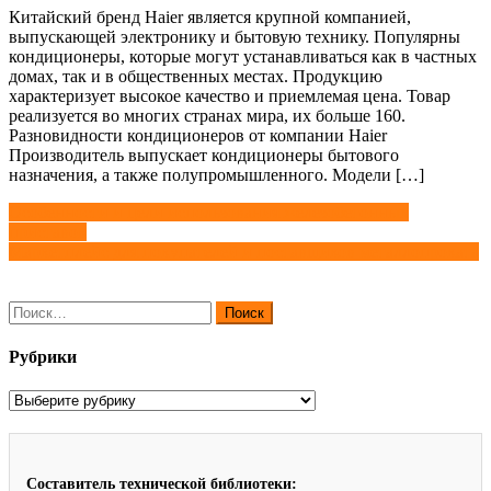
Китайский бренд Haier является крупной компанией,
выпускающей электронику и бытовую технику. Популярны
кондиционеры, которые могут устанавливаться как в частных
домах, так и в общественных местах. Продукцию
характеризует высокое качество и приемлемая цена. Товар
реализуется во многих странах мира, их больше 160.
Разновидности кондиционеров от компании Haier
Производитель выпускает кондиционеры бытового
назначения, а также полупромышленного. Модели […]
Навигация
Особенности и цели использования железобетонных
приставок
по
Маркетплейс для покупателей и поставщиков металлопроката
записям
Найти:
Рубрики
Рубрики
Составитель технической библиотеки: