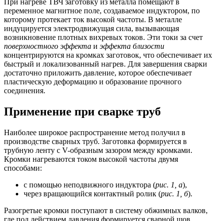
При нагреве ТВЧ заготовку из металла помещают в
переменное магнитное поле, создаваемое индуктором, по
которому протекает ток высокой частоты. В металле
индуцируется электродвижущая сила, вызывающая
возникновение плотных вихревых токов. Эти токи за счет
поверхностного эффекта
и
эффекта близости
концентрируются на кромках заготовок, что обеспечивает их
быстрый и локализованный нагрев. Для завершения сварки
достаточно приложить давление, которое обеспечивает
пластическую деформацию и образование прочного
соединения.
Применение при сварке труб
Наиболее широкое распространение метод получил в
производстве сварных труб. Заготовка формируется в
трубную ленту с V-образным зазором между кромками.
Кромки нагреваются током высокой частоты двумя
способами:
с помощью неподвижного индуктора (
рис. 1, а
),
через вращающийся контактный ролик (
рис. 1, б
).
Разогретые кромки поступают в систему обжимных валков,
где под действием давления формируется сварной шов.