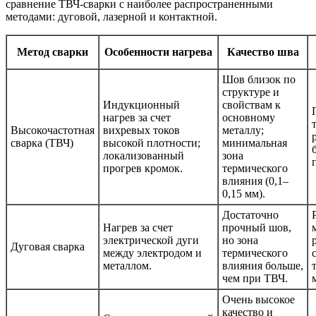
сравнение ТВЧ-сварки с наиболее распространенными
методами: дуговой, лазерной и контактной.
Метод сварки
Особенности нагрева
Качество шва
Шов близок по
структуре и
Индукционный
свойствам к
нагрев за счет
основному
Высокочастотная
вихревых токов
металлу;
сварка (ТВЧ)
высокой плотности;
минимальная
локализованный
зона
прогрев кромок.
термического
влияния (0,1–
0,15 мм).
Достаточно
Нагрев за счет
прочный шов,
электрической дуги
но зона
Дуговая сварка
между электродом и
термического
металлом.
влияния больше,
чем при ТВЧ.
Очень высокое
качество и