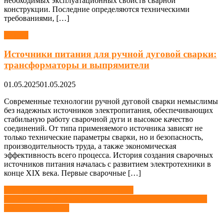
необходимых эксплуатационных свойств сварной
конструкции. Последние определяются техническими
требованиями, […]
Сварка
Источники питания для ручной дуговой сварки:
трансформаторы и выпрямители
01.05.2025
01.05.2025
Современные технологии ручной дуговой сварки немыслимы
без надежных источников электропитания, обеспечивающих
стабильную работу сварочной дуги и высокое качество
соединений. От типа применяемого источника зависят не
только технические параметры сварки, но и безопасность,
производительность труда, а также экономическая
эффективность всего процесса. История создания сварочных
источников питания началась с развитием электротехники в
конце XIX века. Первые сварочные […]
Навигация
Оборудование для контактной сварки
Конденсаторная сварка: принципы, схемы, оборудование и
по
сферы применения
записям