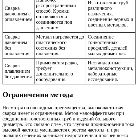
Изготовление труб
распространенный
Сварка
различного
способ. Кромки
давлением с
назначения,
оплавляются и
оплавлением
соединение черных и
соединяются под
цветных металлов.
давлением.
Сварка
Металл нагревается до
Соединение
давлением
пластического
тонкостенных
без
состояния без
профилей, деталей
оплавления
плавления.
малых диаметров.
Применяется редко,
Нестандартные
Сварка
требует
металлоконструкции,
плавлением
дополнительного
лабораторные
без давления
оборудования.
исследования.
Ограничения метода
Несмотря на очевидные преимущества, высокочастотная
сварка имеет и ограничения. Метод малоэффективен при
соединении толстостенных труб и изделий большого
диаметра. Это связано с тем, что глубина проникновения тока
высокой частоты уменьшается с ростом частоты, и при
больших сечениях возникает недостаточный прогрев всего