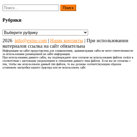
Найти:
Рубрики
Рубрики
2026
info@extxe.com
|
Наши контакты
| При использовании
материалов ссылка на сайт обязательна
Информация на сайте предоставлена для ознакомления, администрация сайта не несет ответственности
за использование размещенной на сайте информации.
При использовании данного сайта, вы подтверждаете свое согласие на использование файлов cookie в
соответствии с настоящим уведомлением в отношении данного типа файлов. Если вы не согласны с
тем, чтобы мы использовали данный тип файлов, то вы должны соответствующим образом
установить настройки вашего браузера или не использовать сайт.