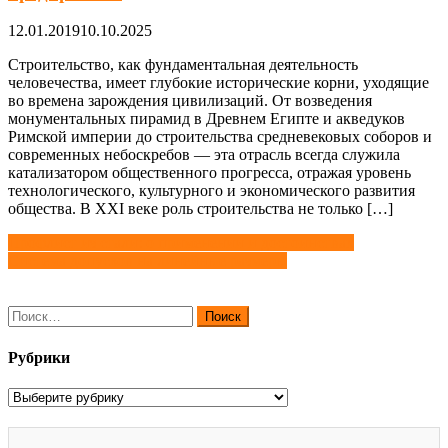
12.01.2019
10.10.2025
Строительство, как фундаментальная деятельность
человечества, имеет глубокие исторические корни, уходящие
во времена зарождения цивилизаций. От возведения
монументальных пирамид в Древнем Египте и акведуков
Римской империи до строительства средневековых соборов и
современных небоскребов — эта отрасль всегда служила
катализатором общественного прогресса, отражая уровень
технологического, культурного и экономического развития
общества. В XXI веке роль строительства не только […]
Навигация
Профлист из стали: о применении и достоинствах
Система допусков на линейные размеры
по
записям
Найти:
Рубрики
Рубрики