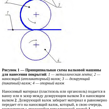
Рисунок 1 — Принципиальная схема валковой машины
для нанесения покрытий
:
1 — металлическая лента; 2 —
наносящий (аппликаторный) валок; 3 — дозирующий
(пикапный) валок; 4 — опорный валок
Наносимый материал (пластизоль или органозоль) подается в
ванну или в зазор между дозирующим валком
3
и наносящим
валком
2
. Дозирующий валок забирает материал и равномерно
передает его на наносящий валок, который, в свою очередь,
контактирует с движущейся металлической лентой
1
.