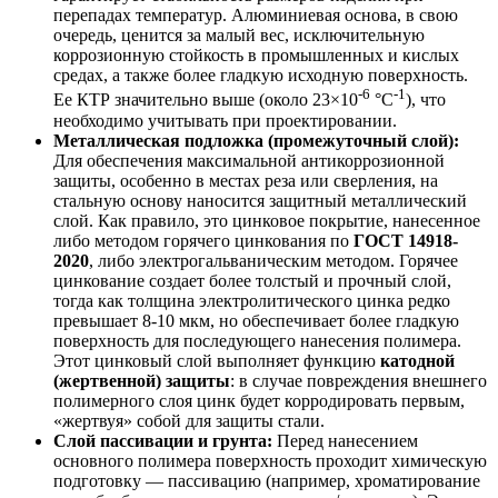
перепадах температур. Алюминиевая основа, в свою
очередь, ценится за малый вес, исключительную
коррозионную стойкость в промышленных и кислых
средах, а также более гладкую исходную поверхность.
-6
-1
Ее КТР значительно выше (около 23×10
°C
), что
необходимо учитывать при проектировании.
Металлическая подложка (промежуточный слой):
Для обеспечения максимальной антикоррозионной
защиты, особенно в местах реза или сверления, на
стальную основу наносится защитный металлический
слой. Как правило, это цинковое покрытие, нанесенное
либо методом горячего цинкования по
ГОСТ 14918-
2020
, либо электрогальваническим методом. Горячее
цинкование создает более толстый и прочный слой,
тогда как толщина электролитического цинка редко
превышает 8-10 мкм, но обеспечивает более гладкую
поверхность для последующего нанесения полимера.
Этот цинковый слой выполняет функцию
катодной
(жертвенной) защиты
: в случае повреждения внешнего
полимерного слоя цинк будет корродировать первым,
«жертвуя» собой для защиты стали.
Слой пассивации и грунта:
Перед нанесением
основного полимера поверхность проходит химическую
подготовку — пассивацию (например, хроматирование