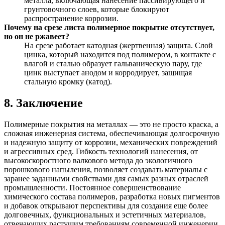
металла, включающая нанесение пассивирующего и
грунтовочного слоев, которые блокируют
распространение коррозии.
Почему на срезе листа полимерное покрытие отсутствует,
но он не ржавеет?
На срезе работает катодная (жертвенная) защита. Слой
цинка, который находится под полимером, в контакте с
влагой и сталью образует гальваническую пару, где
цинк выступает анодом и корродирует, защищая
стальную кромку (катод).
8. Заключение
Полимерные покрытия на металлах — это не просто краска, а
сложная инженерная система, обеспечивающая долгосрочную
и надежную защиту от коррозии, механических повреждений
и агрессивных сред. Гибкость технологий нанесения, от
высокоскоростного валкового метода до экологичного
порошкового напыления, позволяет создавать материалы с
заранее заданными свойствами для самых разных отраслей
промышленности. Постоянное совершенствование
химического состава полимеров, разработка новых пигментов
и добавок открывают перспективы для создания еще более
долговечных, функциональных и эстетичных материалов,
отвечающих растущим требованиям современной инженерии