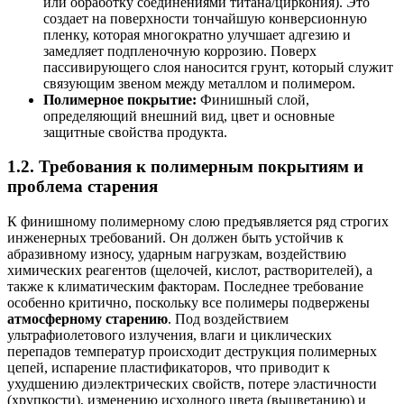
или обработку соединениями титана/циркония). Это
создает на поверхности тончайшую конверсионную
пленку, которая многократно улучшает адгезию и
замедляет подпленочную коррозию. Поверх
пассивирующего слоя наносится грунт, который служит
связующим звеном между металлом и полимером.
Полимерное покрытие:
Финишный слой,
определяющий внешний вид, цвет и основные
защитные свойства продукта.
1.2. Требования к полимерным покрытиям и
проблема старения
К финишному полимерному слою предъявляется ряд строгих
инженерных требований. Он должен быть устойчив к
абразивному износу, ударным нагрузкам, воздействию
химических реагентов (щелочей, кислот, растворителей), а
также к климатическим факторам. Последнее требование
особенно критично, поскольку все полимеры подвержены
атмосферному старению
. Под воздействием
ультрафиолетового излучения, влаги и циклических
перепадов температур происходит деструкция полимерных
цепей, испарение пластификаторов, что приводит к
ухудшению диэлектрических свойств, потере эластичности
(хрупкости), изменению исходного цвета (выцветанию) и