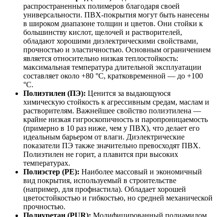
распространенных полимеров благодаря своей
универсальности. ПВХ-покрытия могут быть нанесены
в широком диапазоне толщин и цветов. Они стойки к
большинству кислот, щелочей и растворителей,
обладают хорошими диэлектрическими свойствами,
прочностью и эластичностью. Основным ограничением
является относительно низкая теплостойкость:
максимальная температура длительной эксплуатации
составляет около +80 °С, кратковременной — до +100
°С.
Полиэтилен (ПЭ):
Ценится за выдающуюся
химическую стойкость к агрессивным средам, маслам и
растворителям. Важнейшее свойство полиэтилена —
крайне низкая гигроскопичность и паропроницаемость
(примерно в 10 раз ниже, чем у ПВХ), что делает его
идеальным барьером от влаги. Диэлектрические
показатели ПЭ также значительно превосходят ПВХ.
Полиэтилен не горит, а плавится при высоких
температурах.
Полиэстер (PE):
Наиболее массовый и экономичный
вид покрытия, используемый в строительстве
(например, для профнастила). Обладает хорошей
цветостойкостью и гибкостью, но средней механической
прочностью.
Полиуретан (PUR):
Модифицированный полиамидом