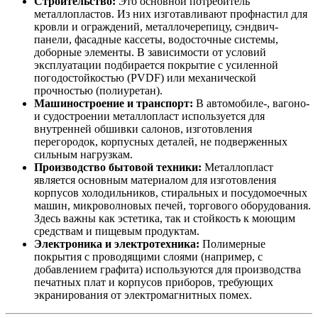
Строительство:
Это основной потребитель
металлопластов. Из них изготавливают профнастил для
кровли и ограждений, металлочерепицу, сэндвич-
панели, фасадные кассеты, водосточные системы,
доборные элементы. В зависимости от условий
эксплуатации подбирается покрытие с усиленной
погодостойкостью (PVDF) или механической
прочностью (полиуретан).
Машиностроение и транспорт:
В автомобиле-, вагоно-
и судостроении металлопласт используется для
внутренней обшивки салонов, изготовления
перегородок, корпусных деталей, не подверженных
сильным нагрузкам.
Производство бытовой техники:
Металлопласт
является основным материалом для изготовления
корпусов холодильников, стиральных и посудомоечных
машин, микроволновых печей, торгового оборудования.
Здесь важны как эстетика, так и стойкость к моющим
средствам и пищевым продуктам.
Электроника и электротехника:
Полимерные
покрытия с проводящими слоями (например, с
добавлением графита) используются для производства
печатных плат и корпусов приборов, требующих
экранирования от электромагнитных помех.