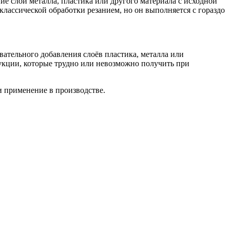
е слои металла, пластика или другого материала с исходной
классической обработки резанием, но он выполняется с гораздо
вательного добавления слоёв пластика, металла или
укции, которые трудно или невозможно получить при
и применение в производстве.