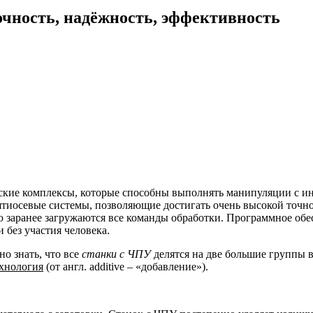
чность, надёжность, эффективность
кие комплексы, которые способны выполнять манипуляции с и
иосевые системы, позволяющие достигать очень высокой точнос
 заранее загружаются все команды обработки.
Программное обес
 без участия человека.
о знать, что все
станки с ЧПУ
делятся на две большие группы в
ехнология
(от англ. additive – «добавление»).