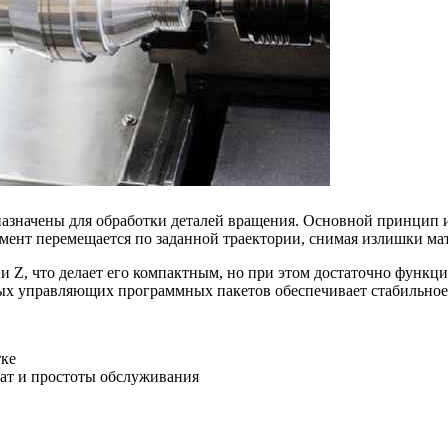
начены для обработки деталей вращения. Основной принцип их р
мент перемещается по заданной траектории, снимая излишки ма
и Z, что делает его компактным, но при этом достаточно функци
ых управляющих программных пакетов обеспечивает стабильное 
тке
рат и простоты обслуживания