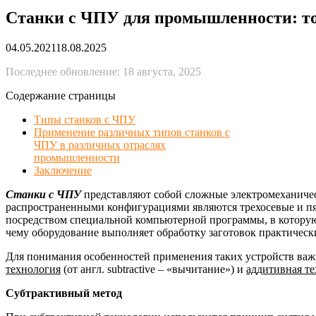
Станки с ЧПУ для промышленности: то
04.05.2021
18.08.2025
Последнее обновление: 18 августа, 2025
Содержание страницы
Типы станков с ЧПУ
Применение различных типов станков с
ЧПУ в различных отраслях
промышленности
Заключение
Станки с ЧПУ
представляют собой сложные электромеханичес
распространенными конфигурациями являются трехосевые и пят
посредством специальной компьютерной программы, в которую
чему оборудование выполняет обработку заготовок практически
Для понимания особенностей применения таких устройств важн
технология
(от англ. subtractive – «вычитание») и
аддитивная т
Субтрактивный метод