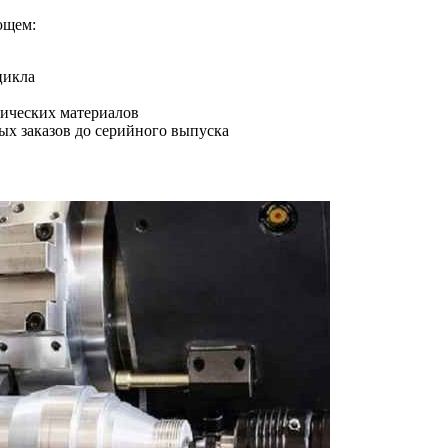
ющем:
цикла
лических материалов
х заказов до серийного выпуска