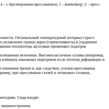
 – с двусторонним прессованием; 1 – контейнер; 2 – пресс-
ичности. Оптимальный температурный интервал строго
ь оплавление границ зерен (горячеломкость) и ухудшение
ьшения теплопотерь заготовки применяют подогрев
аимосвязанные величины. Высокопластичные сплавы (например,
 избежать локальных перегревов из-за теплоты деформации и
снижения трения и, как следствие, усилия прессования.
имер, при прессовании сталей и титановых сплавов,
методами. Сюда входят:
и машиностроения.