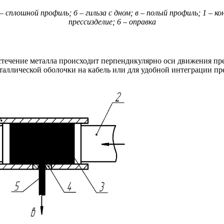
 – сплошной профиль; б – гильза с дном; в – полый профиль; 1 – к
прессизделие; 6 – оправка
течение металла происходит перпендикулярно оси движения прес
еталлической оболочки на кабель или для удобной интеграции п