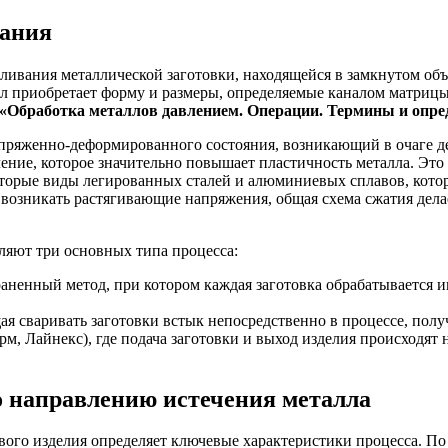
вания
ливания металлической заготовки, находящейся в замкнутом объ
иал приобретает форму и размеры, определяемые каналом матриц
«Обработка металлов давлением. Операции. Термины и опре
пряженно-деформированного состояния, возникающий в очаге д
вление, которое значительно повышает пластичность металла. Эт
торые виды легированных сталей и алюминиевых сплавов, котор
т возникать растягивающие напряжения, общая схема сжатия де
ляют три основных типа процесса:
ненный метод, при котором каждая заготовка обрабатывается и
я сваривать заготовки встык непосредственно в процессе, полу
, Лайнекс), где подача заготовки и выход изделия происходят 
о направлению истечения металла
вого изделия определяет ключевые характеристики процесса. П