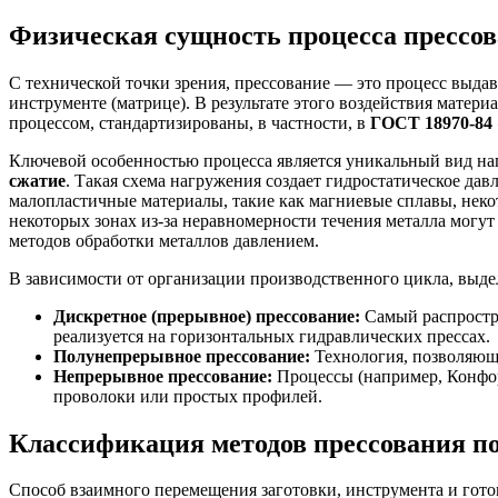
Физическая сущность процесса прессо
С технической точки зрения, прессование — это процесс выдав
инструменте (матрице). В результате этого воздействия матер
процессом, стандартизированы, в частности, в
ГОСТ 18970-84 
Ключевой особенностью процесса является уникальный вид на
сжатие
. Такая схема нагружения создает гидростатическое да
малопластичные материалы, такие как магниевые сплавы, неко
некоторых зонах из-за неравномерности течения металла могу
методов обработки металлов давлением.
В зависимости от организации производственного цикла, выде
Дискретное (прерывное) прессование:
Самый распростра
реализуется на горизонтальных гидравлических прессах.
Полунепрерывное прессование:
Технология, позволяюща
Непрерывное прессование:
Процессы (например, Конформ
проволоки или простых профилей.
Классификация методов прессования п
Способ взаимного перемещения заготовки, инструмента и гото