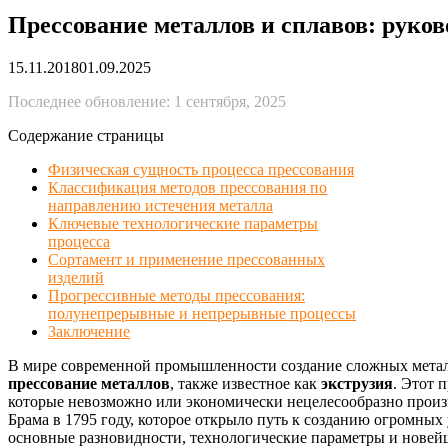
Прессование металлов и сплавов: руков
15.11.2018
01.09.2025
Последнее обновление: 1 сентября, 2025
Содержание страницы
Физическая сущность процесса прессования
Классификация методов прессования по
направлению истечения металла
Ключевые технологические параметры
процесса
Сортамент и применение прессованных
изделий
Прогрессивные методы прессования:
полунепрерывные и непрерывные процессы
Заключение
В мире современной промышленности создание сложных метал
прессование металлов
, также известное как
экструзия
. Этот 
которые невозможно или экономически нецелесообразно произ
Брама в 1795 году, которое открыло путь к созданию огромных
основные разновидности, технологические параметры и нове