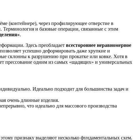
ёме (контейнере), через профилирующее отверстие в
ы. Терминология и базовые операции, связанные с этим
деления»
.
еформации. Здесь преобладает
всестороннее неравномерное
о позволяет успешно деформировать даже хрупкие и
ые склонны к разрушению при прокатке или ковке. Хотя в
лает прессование одним из самых «щадящих» и универсальных
ндивидуально. Идеально подходит для большинства задач и
чая очень длинные изделия.
непрерывно, что идеально для массового производства
о этому признаку выделяют несколько фундаментальных схем.