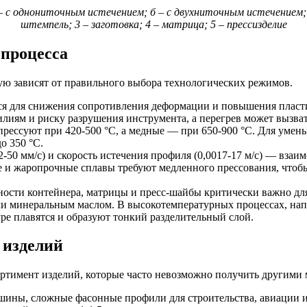
 – с однониточным истечением; б – с двухниточным истечением; в
штемпель; 3 – заготовка; 4 – матрица; 5 – прессизделие
процесса
ую зависят от правильного выбора технологических режимов.
ся для снижения сопротивления деформации и повышения пласт
илиям и риску разрушения инструмента, а перегрев может вызват
рессуют при 420-500 °C, а медные — при 650-900 °C. Для умен
о 350 °С.
2-50 мм/с) и скорость истечения профиля (0,0017-17 м/с) — вз
 и жаропрочные сплавы требуют медленного прессования, чтобы
сти контейнера, матрицы и пресс-шайбы критически важно для 
и минеральным маслом. В высокотемпературных процессах, напр
ре плавятся и образуют тонкий разделительный слой.
 изделий
ртимент изделий, которые часто невозможно получить другими 
 шины, сложные фасонные профили для строительства, авиации 