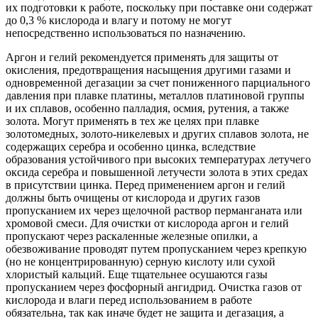
их подготовки к работе, поскольку при поставке они содержат
до 0,3 % кислорода и влагу и потому не могут
непосредственно использоваться по назначению.
Аргон и гелий рекомендуется применять для защиты от
окисления, предотвращения насыщения другими газами и
одновременной дегазации за счет пониженного парциального
давления при плавке платины, металлов платиновой группы
и их сплавов, особенно палладия, осмия, рутения, а также
золота. Могут применять в тех же целях при плавке
золотомедных, золото-никелевых и других сплавов золота, не
содержащих серебра и особенно цинка, вследствие
образования устойчивого при высоких температурах летучего
оксида серебра и повышенной летучести золота в этих средах
в присутствии цинка. Перед применением аргон и гелий
должны быть очищены от кислорода и других газов
пропусканием их через щелочной раствор перманганата или
хромовой смеси. Для очистки от кислорода аргон и гелий
пропускают через раскаленные железные опилки, а
обезвоживание проводят путем пропусканием через крепкую
(но не концентрированную) серную кислоту или сухой
хлористый кальций. Еще тщательнее осушаются газы
пропусканием через фосфорный ангидрид. Очистка газов от
кислорода и влаги перед использованием в работе
обязательна, так как иначе будет не защита и дегазация, а