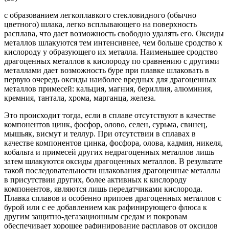
с образованием легкоплавкого стекловидного (обычно
цветного) шлака, легко всплывающего на поверхность
расплава, что дает возможность свободно удалять его. Оксиды
металлов шлакуются тем интенсивнее, чем больше сродство к
кислороду у образующего их металла. Наименьшее сродство
драгоценных металлов к кислороду по сравнению с другими
металлами дает возможность буре при плавке шлаковать в
первую очередь оксиды наиболее вредных для драгоценных
металлов примесей: кальция, магния, бериллия, алюминия,
кремния, тантала, хрома, марганца, железа.
Это происходит тогда, если в сплаве отсутствуют в качестве
компонентов цинк, фосфор, олово, селен, сурьма, свинец,
мышьяк, висмут и теллур. При отсутствии в сплавах в
качестве компонентов цинка, фосфора, олова, кадмия, никеля,
кобальта и примесей других недрагоценных металлов лишь
затем шлакуются оксиды драгоценных металлов. В результате
такой последовательности шлакования драгоценные металлы
в присутствии других, более активных к кислороду
компонентов, являются лишь передатчиками кислорода.
Плавка сплавов и особенно припоев драгоценных металлов с
бурой или с ее добавлением как рафинирующего флюса к
другим защитно-дегазационным средам и покровам
обеспечивает хорошее рафинирование расплавов от оксидов