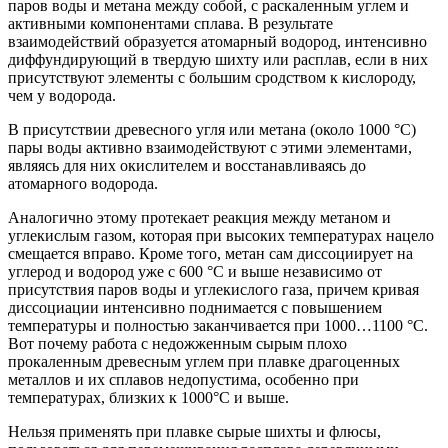
паров воды и метана между собой, с раскаленным углем и
активными компонентами сплава. В результате
взаимодействий образуется атомарный водород, интенсивно
диффундирующий в твердую шихту или расплав, если в них
присутствуют элементы с большим сродством к кислороду,
чем у водорода.
В присутствии древесного угля или метана (около 1000 °С)
пары воды активно взаимодействуют с этими элементами,
являясь для них окислителем и восстанавливаясь до
атомарного водорода.
Аналогично этому протекает реакция между метаном и
углекислым газом, которая при высоких температурах нацело
смещается вправо. Кроме того, метан сам диссоциирует на
углерод и водород уже с 600 °С и выше независимо от
присутствия паров воды и углекислого газа, причем кривая
диссоциации интенсивно поднимается с повышением
температуры и полностью заканчивается при 1000…1100 °С.
Вот почему работа с недожженным сырым плохо
прокаленным древесным углем при плавке драгоценных
металлов и их сплавов недопустима, особенно при
температурах, близких к 1000°С и выше.
Нельзя применять при плавке сырые шихты и флюсы,