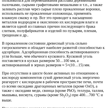
пользоваться для перемешивания расплава деревянными
палочками, сырыми графитовыми мешалками и т.п., а также
заливать расплав через сырые плохо прокаленные воронки,
использовать не прокаленные изложницы, применять
влажную смазку и пр. Все это приводит к насыщению
металлов водородом и окислению их кислородом влаги и
является одной из главных причин последующего брака
слитков, полуфабрикатов и изделий по пузырям, пленам,
трещинам и др..
В прокаленном состоянии древесный уголь сильно
гигроскопичен и обладает наиболее развитой способностью к
адсорбции. Адсорбционная способность активированного
угля больше, чем обычного кускового. Кусковой уголь
поставляется в кусках размером 50…100 мм, а
активированный в зернах размером ≈ 5×(10…15) мм.
При отсутствии в шихте более активных по отношению к
кислороду компонентов сухой древесный уголь энергично
реагирует с кислородом в рабочем пространстве печи, почти
со всеми оксидами драгоценных металлов (кроме OsO), а
также с оксидами меди, свинца (кроме РbО), теллура, таллия,
мышьяка, висмута, сурьмы (кроме Sb
O
) при 400…700 °С и
2
3
выше.