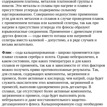
содержанием платины, металлов платиновой группы и
никеля. Эти металлы и сплавы при нагреве и плавке в
присутствии углерода подвержены сильному
науглероживанию. Совершенно недопустимо применение
угля для всех металлов и сплавов в случае проведения плавок
с применением поташа или калиевой селитры, так как при
нагреве в присутствии углерода эти флюсы образуют
взрывоопасные соединения. Применение с древесным углем
других флюсов — соды вместо поташа или натриевой
селитры вместо калиевой – допустимо, а в ряде случаев и
весьма желательно.
Флюс
– сода кальцинированная – широко применяется при
плавке сплавов серебра и золота. Однако небезразлично, в
каком состоянии, при каких температурах и для каких
сплавов ее применять, так как в зависимости от этих факторов
можно получить прямо противоположные результаты. Так,
для сплавов, содержащих компоненты, загрязнения и
примеси, более активные к кислороду, чем натрий, сода будет
служить окислителем этих компонентов, загрязнений и
примесей, выполняя одновременно роль дегазатора. В
сплавах, где отсутствуют более активные компоненты,
загрязнения и примеси, сода будет выполнять роль
нейтрального и даже восстановительного защитно-
дегазационного флюса. Кальцинированную соду необходимо