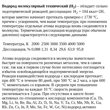
Водород молекулярный технический (Н
)
– обладает сильно
2
эндотермической реакцией диссоциации: Н
+ 104 ккал=2Н,
2
которая заметно начинает протекать примерно с 1730 °С,
причем с ускорением, чем выше температура; при понижении
температуры отдельные атомы водорода вновь соединяются в
молекулы. Термическая диссоциация водорода (при обычном
давлении) характеризуется следующими данными
Температура, К
2000
2500
3000
3500
4000
5000
Диссоциация, %
0,088
1,31
8,34
29,6
63,9
95,8
Атомы водорода соединяются в молекулы значительно
быстрее на поверхности различных металлов, чем в самом
газе, так как в первом случае более интенсивно поглощается
избыток освобождающейся эндотермической энергии.
Реакция взаимодействия водорода с кислородом протекает:
при 400 °С в течение 80 дней, при 500 °С за 2 часа, а при 600
°С моментально со взрывом. В среднем при повышении
температуры на каждые 10 °С скорость реакции
увеличивается в 3 раза. При отсутствии в шихте более
активных по отношению к кислороду компонентов (Са, Th,
Mg, Li, Sr, Be, Ba, Al, Zr, Ti, Si, Na, V, Та, Cr, Mn, Nb, K, Ga,
Rb, Zn, Cs, In, P, Mo, Sn, Fe, W, Ge, Ni) водород активно