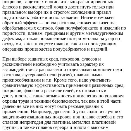
покровов, защитных и окислительно-рафинировочных
флюсов и раскислителей можно достигнуть только при
правильном выборе их и строгом соблюдении правил
подготовки к работе и использования. Иначе возможен
обратный эффект — порча расплава, снижение качества
обрабатываемых слитков, брак полуфабрикатов и изделий по
пористости, пленам, трещинам и другим металлургическим
дефектам, а также повышенные потери металла на угар и с
отходами, как в процессе плавки, так и на последующих
операциях производства полуфабрикатов и изделий.
При выборе защитных сред, покровов, флюсов и
раскислителей необходимо учитывать характер их
взаимодействия с расплавами и отдельными компонентами
расплава, футеровкой печи (тигля), плавильными
приспособлениями и т.п. Кроме того, надо учитывать
сравнительную эффективность применения различных сред,
покровов, флюсов и раскислителей, их стоимость и
доступность, а также возможность применения по условиям
охраны труда и техники безопасности, так как в этой части
далеко не все из них могут быть рекомендованы к
применению. Например, древесный уголь один из лучших
защитно-дегазационных покровов при плавке серебра и его
сплавов непригоден для платины, металлов платиновой
группы, а также сплавов серебра и золота с высоким