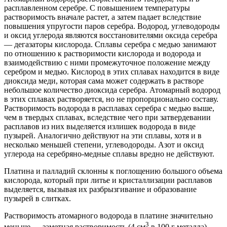
расплавленном серебре. С повышением температуры
растворимость вначале растет, а затем падает вследствие
повышения упругости паров серебра. Водород, углеводороды
и оксид углерода являются восстановителями оксида серебра
— дегазаторы кислорода. Сплавы серебра с медью занимают
по отношению к растворимости кислорода и водорода и
взаимодействию с ними промежуточное положение между
серебром и медью. Кислород в этих сплавах находится в виде
диоксида меди, которая сама может содержать в растворе
небольшое количество диоксида серебра. Атомарный водород
в этих сплавах растворяется, но не пропорционально составу.
Растворимость водорода в расплавах серебра с медью выше,
чем в твердых сплавах, вследствие чего при затвердевании
расплавов из них выделяется излишек водорода в виде
пузырей. Аналогично действуют на эти сплавы, хотя и в
несколько меньшей степени, углеводороды. Азот и оксид
углерода на серебряно-медные сплавы вредно не действуют.
Платина и палладий склонны к поглощению большого объема
кислорода, который при литье и кристаллизации расплавов
выделяется, вызывая их разбрызгивание и образование
пузырей в слитках.
Растворимость атомарного водорода в платине значительно
3
меньше — заметная растворимость (4 см
в 100 г металла)