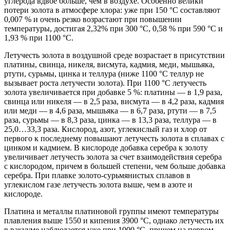
углерода вдвое больше, чем в воздухе. Особенно велики
потери золота в атмосфере хлора: уже при 150 °С составляют
0,007 % и очень резко возрастают при повышении
температуры, достигая 2,32% при 300 °С, 0,58 % при 590 °С и
1,93 % при 1100 °С.
Летучесть золота в воздушной среде возрастает в присутствии
платины, свинца, никеля, висмута, кадмия, меди, мышьяка,
ртути, сурьмы, цинка и теллура (ниже 1100 °С теллур не
вызывает роста летучести золота). При 1100 °С летучесть
золота увеличивается при добавке 5 %: платины — в 1,9 раза,
свинца или никеля — в 2,5 раза, висмута — в 4,2 раза, кадмия
или меди — в 4,6 раза, мышьяка — в 6,7 раза, ртути — в 7,5
раза, сурьмы — в 8,3 раза, цинка — в 13,3 раза, теллура — в
25,0…33,3 раза. Кислород, азот, углекислый газ и хлор от
первого к последнему повышают летучесть золота в сплавах с
цинком и кадмием. В кислороде добавка серебра к золоту
увеличивает летучесть золота за счет взаимодействия серебра
с кислородом, причем в большей степени, чем больше добавка
серебра. При плавке золото-сурьмянистых сплавов в
углекислом газе летучесть золота выше, чем в азоте и
кислороде.
Платина и металлы платиновой группы имеют температуры
плавления выше 1550 и кипения 3900 °С, однако летучесть их
в вакууме наблюдается уже при 1000 °С, причем на первом