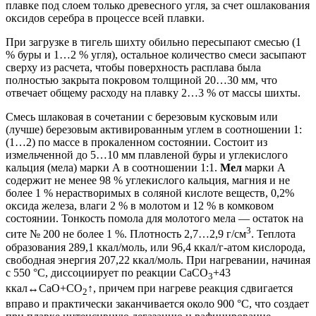
плавке под слоем только древесного угля, за счет ошлакования
оксидов серебра в процессе всей плавки.
При загрузке в тигель шихту обильно пересыпают смесью (1
% буры и 1…2 % угля), остальное количество смеси засыпают
сверху из расчета, чтобы поверхность расплава была
полностью закрыта покровом толщиной 20…30 мм, что
отвечает общему расходу на плавку 2…3 % от массы шихты.
Смесь шлаковая в сочетании с березовым кусковым или
(лучше) березовым активированным углем в соотношении 1:
(1…2) по массе в прокаленном состоянии. Состоит из
измельченной до 5…10 мм плавленой буры и углекислого
кальция (мела) марки А в соотношении 1:1.
Мел
марки А
содержит не менее 98 % углекислого кальция, магния и не
более 1 % нерастворимых в соляной кислоте веществ, 0,2%
оксида железа, влаги 2 % в молотом и 12 % в комковом
состоянии. Тонкость помола для молотого мела — остаток на
3
сите № 200 не более 1 %. Плотность 2,7…2,9 г/см
. Теплота
образования 289,1 ккал/моль, или 96,4 ккал/г-атом кислорода,
свободная энергия 207,22 ккал/моль. При нагревании, начиная
с 550 °С, диссоциирует по реакции СаСО
+43
3
ккал↔СаО+СО
↑, причем при нагреве реакция сдвигается
2
вправо и практически заканчивается около 900 °С, что создает