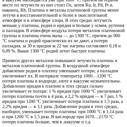
месте по летучести из них стоит Оs, затем Ru, Ir, Pd, Pt и,
наконец, Rh. Платина и металлы платиновой группы менее
летучи в восстановительной и более в окислительной
атмосфере и в атмосфере хлора. В этих средах летучесть
меньше у платины, родия и иридия и больше у осмия, рутения
и палладия. В атмосфере воздуха потери металлов платиновой
группы и платины очень малы — до 1300 °С, причем до 900
°С платина и родий практически их не дают, а потери
палладия, за 30 и иридия за 22 час нагрева составляют 0,18 и
0,09 %. Выше 1300 °С родий летит быстрее платины.
Примеси других металлов повышают летучесть платины и
металлов платиновой группы. В воздушной атмосфере
добавление родия в платину уменьшает потери, а палладия
увеличивает их. В интервале температур 1000…1200 °С
потери платины в водороде, азоте и вакууме незначительны.
Добавление иридия к платине в этих средах сильно
увеличивает ее потери: 1 % иридия при 1000 °С увеличивает
потери платины почти в 4 раза, а 2,2 % иридия — в 7 раз, 1 %
иридия при 1200 °С увеличивает потери платины в 1,5 раза, а
2,2% иридия — в 3,1 раза. Добавление родия в этих средах,
наоборот, уменьшает потери платины: при 1000 °С в 1,14 раза
и при 1200 °С в 1,5 раза. В кислороде при 1670…2170 °С
потери платины больше, чем в ,вакууме и т.д.