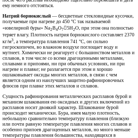
ему немного отстояться.
Натрий борнокислый
— бесцветные стекловидные кусочки,
получаемые при нагреве до 450 °С так называемой
«ювелирной буры» Na
B
O
5H
O, при этом она полностью
2
4
7
2
теряет влагу. Плотность натрия борнокислого составляет 2370
3
кг/м
, а температура плавления 741 °С, он сильно
гигроскопичен, во влажном воздухе поглощает воду и
мутнеет. Химически не реагирует с большинством металлов и
сплавов, в том числе со всеми драгоценными металлами,
сплавами и припоями, ни при обычных условиях, ни при
нагреве и плавке; не разлагается при этом и хорошо
ошлаковывает оксиды многих металлов, в связи с чем
является одним из наилучших защитно-рафинировочных
флюсов при плавке этих металлов и сплавов.
Сущность рафинирования металлических расплавов бурой и
механизм шлакования ею оксидных и других включений из
расплавов носит двоякий характер. Шлакование бурой
происходит механически. Бура, имея малую плотность,
небольшую сравнительно температуру плавления (близкую
или почти равную температуре плавления многих сплавов и
особенно припоев драгоценных металлов, но много меньше
температуры плавления большинства, находящихся в