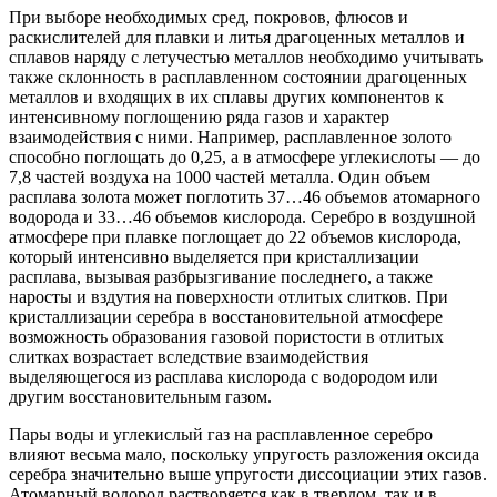
При выборе необходимых сред, покровов, флюсов и
раскислителей для плавки и литья драгоценных металлов и
сплавов наряду с летучестью металлов необходимо учитывать
также склонность в расплавленном состоянии драгоценных
металлов и входящих в их сплавы других компонентов к
интенсивному поглощению ряда газов и характер
взаимодействия с ними. Например, расплавленное золото
способно поглощать до 0,25, а в атмосфере углекислоты — до
7,8 частей воздуха на 1000 частей металла. Один объем
расплава золота может поглотить 37…46 объемов атомарного
водорода и 33…46 объемов кислорода. Серебро в воздушной
атмосфере при плавке поглощает до 22 объемов кислорода,
который интенсивно выделяется при кристаллизации
расплава, вызывая разбрызгивание последнего, а также
наросты и вздутия на поверхности отлитых слитков. При
кристаллизации серебра в восстановительной атмосфере
возможность образования газовой пористости в отлитых
слитках возрастает вследствие взаимодействия
выделяющегося из расплава кислорода с водородом или
другим восстановительным газом.
Пары воды и углекислый газ на расплавленное серебро
влияют весьма мало, поскольку упругость разложения оксида
серебра значительно выше упругости диссоциации этих газов.
Атомарный водород растворяется как в твердом, так и в