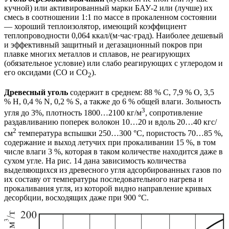
кучной) или активированный марки БАУ-2 или (лучше) их
смесь в соотношении 1:1 по массе в прокаленном состоянии
— хороший теплоизолятор, имеющий коэффициент
теплопроводности 0,064 ккал/(м·час·град). Наиболее дешевый
и эффективный защитный и дегазационный покров при
плавке многих металлов и сплавов, не реагирующих
(обязательное условие) или слабо реагирующих с углеродом и
его оксидами (СО и СО
).
2
Древесный уголь
содержит в среднем: 88 % С, 7,9 % О, 3,5
% Н, 0,4 % N, 0,2 % S, а также до 6 % общей влаги. Зольность
3
угля до 3%, плотность 1800…2100 кг/м
, сопротивление
раздавливанию поперек волокон 10…20 и вдоль 20…40 кгс/
2
см
температура вспышки 250…300 °С, пористость 70…85 %,
содержание и выход летучих при прокаливании 15 %, в том
числе влаги 3 %, которая в таком количестве находится даже в
сухом угле. На рис. 14 дана зависимость количества
выделяющихся из древесного угля адсорбированных газов по
их составу от температуры последовательного нагрева и
прокаливания угля, из которой видно направление кривых
десорбции, восходящих даже при 900 °С.