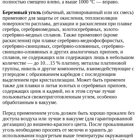
полностью смещено влево, а выше 1000 °С — вправо.
Березовый уголь
(обычный, активированный или их смесь)
применяют для защиты от окисления, теплоизоляции
поверхности расплава, дегазации и раскисления при плавке
серебра, серебряномедных, золотосеребряных, золото-
серебряно-медных сплавов. Также применяют (кроме
раскисления) при плавке серебряно-меднофосфористых,
серебряно-свинцовых, серебряно-оловянных, серебряно-
свинцово-оловянных и других аналогичных припоев, и
сплавов, не содержащих или содержащих лишь в небольшом
количестве — до 10…15 % платину, металлы платиновой
группы, никель и другие компоненты, взаимодействующие с
углеродом с образованием карбидов с последующим
выделением при кристаллизации. Может быть применен
также для плавки и литья золотых и серебряных припоев,
содержащих цинк и кадмий, но в этом случае лучше
пользоваться свежеприготовленным углем, особенно
обработанным в вакууме.
Перед применением уголь должен быть хорошо прокален без
доступа воздуха или лучше в вакууме (для гарантированной
дегазации) до вишнево-красного цвета. После прокаливания
уголь необходимо просеять от мелочи и хранить до
использования подогретым выше температуры окружающей