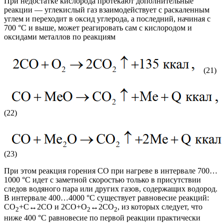
При недостатке кислорода протекают дополнительные
реакции — углекислый газ взаимодействует с раскаленным
углем и переходит в оксид углерода, а последний, начиная с
700 °С и выше, может реагировать сам с кислородом и
оксидами металлов по реакциям
(21)
(22)
(23)
При этом реакция горения СО при нагреве в интервале 700…
1000 °С идет с заметной скоростью только в присутствии
следов водяного пара или других газов, содержащих водород.
В интервале 400…4000 °С существует равновесие реакций:
СО
+С↔2CO и 2СО+О
↔2СО
, из которых следует, что
2
2
2
ниже 400 °С равновесие по первой реакции практически