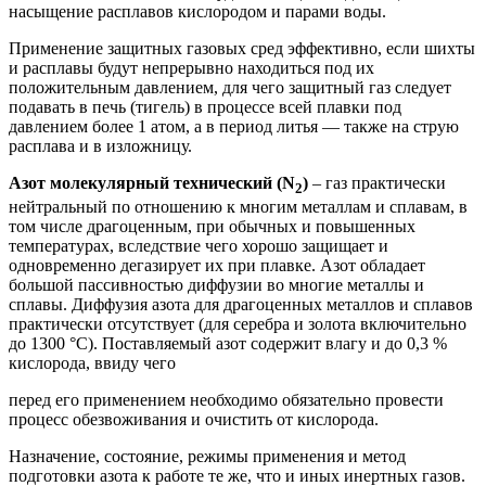
насыщение расплавов кислородом и парами воды.
Применение защитных газовых сред эффективно, если шихты
и расплавы будут непрерывно находиться под их
положительным давлением, для чего защитный газ следует
подавать в печь (тигель) в процессе всей плавки под
давлением более 1 атом, а в период литья — также на струю
расплава и в изложницу.
Азот молекулярный технический (N
)
– газ практически
2
нейтральный по отношению к многим металлам и сплавам, в
том числе драгоценным, при обычных и повышенных
температурах, вследствие чего хорошо защищает и
одновременно дегазирует их при плавке. Азот обладает
большой пассивностью диффузии во многие металлы и
сплавы. Диффузия азота для драгоценных металлов и сплавов
практически отсутствует (для серебра и золота включительно
до 1300 °С). Поставляемый азот содержит влагу и до 0,3 %
кислорода, ввиду чего
перед его применением необходимо обязательно провести
процесс обезвоживания и очистить от кислорода.
Назначение, состояние, режимы применения и метод
подготовки азота к работе те же, что и иных инертных газов.