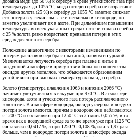
добавка меди (до 50 %) к серебру в среде углекислого газа при
температурах до 1055 °С, когда потери серебра не возрастают.
Добавка золота (25 %) к серебру до 1055 °С заметно снижает
его потери в углекислом газе и несколько в кислороде, но
заметно увеличивает их в азоте. При дальнейшем повышении
температуры во всех указанных средах потери сплава серебра
с 25 % золота резко возрастают, превышая потери в этих
средах для чистого серебра.
Положение аналогичное с некоторыми изменениями по
потерям расплавов серебра с платиной, оловом и сурьмой.
Увеличивается летучесть серебра при плавке и литье в
воздушной атмосфере в присутствии большого количества
оксидов других металлов, что объясняется образованием
устойчивого при высоких температурах оксида серебра.
Золото (температура плавления 1063 и кипения 2966 °С)
начинает улетучиваться в вакууме при 970 °С. В атмосфере
кислорода, азота и углекислого газа потерь расплавленного
золота нет. В атмосфере водорода, оксида углерода и воздуха
потери золота имеются, причем в водороде они наблюдаются
с 1200 °С и составляют при 1250 °С за 25 мин. 0,055 %, в то
время как в воздушной среде за то же время уже при 1125 °С
составляют 0,0417 %, а при 1250 °С 0,108 %, или в 1,97 раза
больше, чем в водороде; потери золота в атмосфере оксида