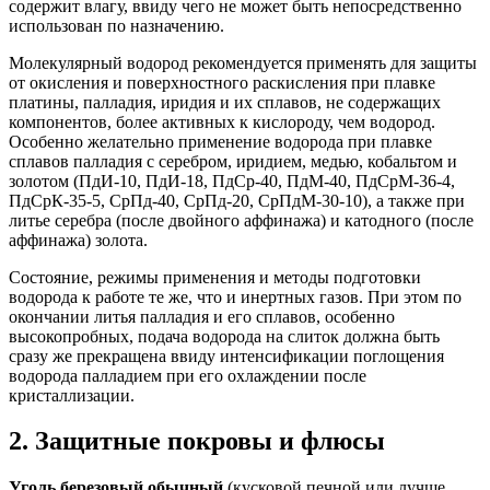
содержит влагу, ввиду чего не может быть непосредственно
использован по назначению.
Молекулярный водород рекомендуется применять для защиты
от окисления и поверхностного раскисления при плавке
платины, палладия, иридия и их сплавов, не содержащих
компонентов, более активных к кислороду, чем водород.
Особенно желательно применение водорода при плавке
сплавов палладия с серебром, иридием, медью, кобальтом и
золотом (ПдИ-10, ПдИ-18, ПдСр-40, ПдМ-40, ПдСрМ-36-4,
ПдСрК-35-5, СрПд-40, СрПд-20, СрПдМ-30-10), а также при
литье серебра (после двойного аффинажа) и катодного (после
аффинажа) золота.
Состояние, режимы применения и методы подготовки
водорода к работе те же, что и инертных газов. При этом по
окончании литья палладия и его сплавов, особенно
высокопробных, подача водорода на слиток должна быть
сразу же прекращена ввиду интенсификации поглощения
водорода палладием при его охлаждении после
кристаллизации.
2. Защитные покровы и флюсы
Уголь березовый обычный
(кусковой печной или лучше