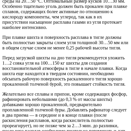
среды на 20…50 °С. Оптимальный размер кусков 10…30 мм.
Особенно тщательно уголь должен быть прокален при плавке
сплавов, содержащих более активные по отношению к
кислороду компоненты, чем углерод, так как в их
присутствии насыщение расплава газами из угля протекает
наиболее интенсивно.
При плавке шихта и поверхность расплава в тигле должны
быть полностью закрыты слоем угля толщиной 30…50 мм или
в общем случае слоем не менее 0,25 рабочей высоты тигля.
Перед загрузкой шихты на дно тигля рекомендуется уложить
1…2 совка угля на 100…150 кг шихты для создания
восстановительной атмосферы в тигле в начале плавки. Когда
шихта еще находится в твердом состоянии, необходимо
обсыпать рабочую поверхность раскаленного тигля хорошо
прокаленной толченой бурой, это повышает стойкость тигля.
Желательно все сплавы и припои, кроме содержащих фосфор,
рафинировать небольшими (до 0,3 % от массы шихты)
добавками хорошо прокаленной, предварительно
проплавленной толченой буры. Добавлять рафинатор следует
в два приема — в середине и в конце плавки (после
раскисления расплавов, когда раскислитель полностью
прореагирует), но не позже чем за 2…3 мин. до разливки,
после чего расплав необходимо тщательно перемешать и дать