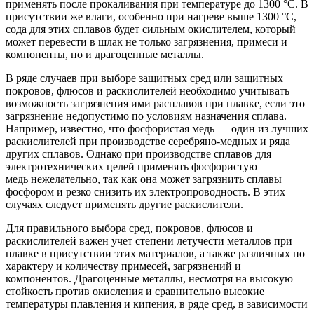
применять после прокаливания при температуре до 1300 °С. В
присутствии же влаги, особенно при нагреве выше 1300 °С,
сода для этих сплавов будет сильным окислителем, который
может перевести в шлак не только загрязнения, примеси и
компоненты, но и драгоценные металлы.
В ряде случаев при выборе защитных сред или защитных
покровов, флюсов и раскислителей необходимо учитывать
возможность загрязнения ими расплавов при плавке, если это
загрязнение недопустимо по условиям назначения сплава.
Например, известно, что фосфористая медь — один из лучших
раскислителей при производстве серебряно-медных и ряда
других сплавов. Однако при производстве сплавов для
электротехнических целей применять фосфористую
медь нежелательно, так как она может загрязнить сплавы
фосфором и резко снизить их электропроводность. В этих
случаях следует применять другие раскислители.
Для правильного выбора сред, покровов, флюсов и
раскислителей важен учет степени летучести металлов при
плавке в присутствии этих материалов, а также различных по
характеру и количеству примесей, загрязнений и
компонентов. Драгоценные металлы, несмотря на высокую
стойкость против окисления и сравнительно высокие
температуры плавления и кипения, в ряде сред, в зависимости