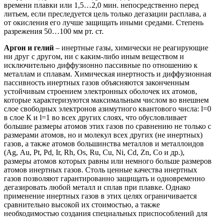
времени плавки или 1,5…2,0 мин. непосредственно перед
литьем, если преследуется цель только дегазации расплава, а
от окисления его лучше защищать иными средами. Степень
разрежения 50…100 мм рт. ст.
Аргон и гелий
– инертные газы, химически не реагирующие
ни друг с другом, ни с каким-либо иным веществом и
исключительно диффузионно пассивные по отношению к
металлам и сплавам. Химическая инертность и диффузионная
пассивность инертных газов объясняются законченным
устойчивым строением электронных оболочек их атомов,
которые характеризуются максимальным числом во внешнем
слое свободных электронов азимутного квантового числа: l=0
в слое К и l=1 во всех других слоях, что обусловливает
большие размеры атомов этих газов по сравнению не только с
размерами атомов, но и молекул всех других (не инертных)
газов, а также атомов большинства металлов и металлоидов
(Ag, Аu, Pt, Pd, Ir, Rh, Os, Ru, Сu, Ni, Cd, Zn, Co и др.),
размеры атомов которых равны или немного больше размеров
атомов инертных газов. Столь ценные качества инертных
газов позволяют гарантированно защищать и одновременно
дегазировать любой металл и сплав при плавке. Однако
применение инертных газов в этих целях ограничивается
сравнительно высокой их стоимостью, а также
необходимостью создания специальных приспособлений для