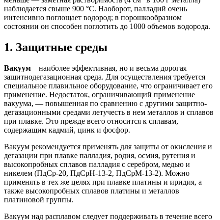
наблюдается свыше 900 °С. Наоборот, палладий очень
интенсивно поглощает водород; в порошкообразном
состоянии он способен поглотить до 1000 объемов водорода.
1. Защитные среды
Вакуум
– наиболее эффективная, но и весьма дорогая
защитнодегазационная среда. Для осуществления требуется
специальное плавильное оборудование, что ограничивает его
применение. Недостаток, ограничивающий применение
вакуума, — повышенная по сравнению с другими защитно-
дегазационными средами летучесть в нем металлов и сплавов
при плавке. Это прежде всего относится к сплавам,
содержащим кадмий, цинк и фосфор.
Вакуум рекомендуется применять для защиты от окисления и
дегазации при плавке палладия, родия, осмия, рутения и
высокопробных сплавов палладия с серебром, медью и
никелем (ПдСр-20, ПдСрН-13-2, ПдСрМ-13-2). Можно
применять в тех же целях при плавке платины и иридия, а
также высокопробных сплавов платины и металлов
платиновой группы.
Вакуум над расплавом следует поддерживать в течение всего