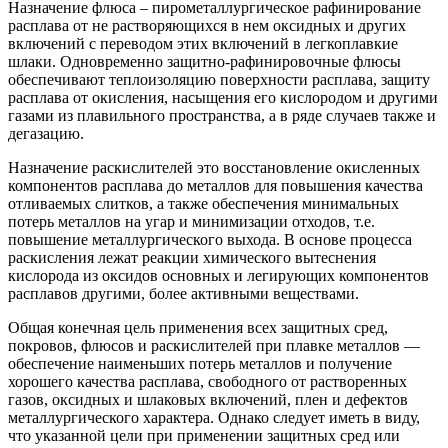
Назначение флюса – пирометаллургическое рафинирование
расплава от не растворяющихся в нем оксидных и других
включений с переводом этих включений в легкоплавкие
шлаки. Одновременно защитно-рафинировочные флюсы
обеспечивают теплоизоляцию поверхности расплава, защиту
расплава от окисления, насыщения его кислородом и другими
газами из плавильного пространства, а в ряде случаев также и
дегазацию.
Назначение раскислителей это восстановление окисленных
компонентов расплава до металлов для повышения качества
отливаемых слитков, а также обеспечения минимальных
потерь металлов на угар и минимизации отходов, т.е.
повышение металлургического выхода. В основе процесса
раскисления лежат реакции химического вытеснения
кислорода из оксидов основных и легирующих компонентов
расплавов другими, более активными веществами.
Общая конечная цель применения всех защитных сред,
покровов, флюсов и раскислителей при плавке металлов —
обеспечение наименьших потерь металлов и получение
хорошего качества расплава, свободного от растворенных
газов, оксидных и шлаковых включений, плен и дефектов
металлургического характера. Однако следует иметь в виду,
что указанной цели при применении защитных сред или