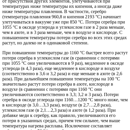
от присутствия других элементов, улетучиваются при
температурах ниже температуры их кипения, а иногда даже
ниже температуры плавления. В частности, серебро
(температура плавления 960,8 и кипения 2193 °С) начинает
улетучиваться в вакууме уже при 850 °С. Потери серебра при
1055 °С в оксиде углерода и углекислом газе в 2 раза меньше,
чем в азоте, и в 3 раза меньше, чем в воздухе и кислороде. С
повышением температуры потери серебра во всех этих средах
растут, но далеко не в одинаковой степени.
При повышении температуры до 1160 °С быстрее всего растут
потери серебра в углекислом газе (в сравнении с потерями
при 1055 °С они увеличиваются в 9 раз), медленнее в оксиде
углерода (в 4,3 раза), еще медленнее в кислороде и воздухе
(соответственно в 3,6 и 3,2 раза) и еще меньше в азоте (в 2,6
раза). При дальнейшем повышении температуры на 100 °С
значительно растут потери серебра в азоте, кислороде в
воздухе (в сравнении с потерями при 1160 °С они
увеличиваются соответственно в 3,3; 3,2 и 3 раза). Потери
серебра в оксиде углерода при 1160…1200 °С много ниже, чем
в кислороде (в 3,0…3,3 раза), воздухе (в 2,7…2,8 раза),
углекислом газе (в 2,1…2,3 раза) и азоте (в 1,2 раза). При
добавке меди к серебру, как правило, увеличиваются его
потери в указанных средах, причем тем сильнее, чем выше
температура нагрева расплава. Исключение составляет