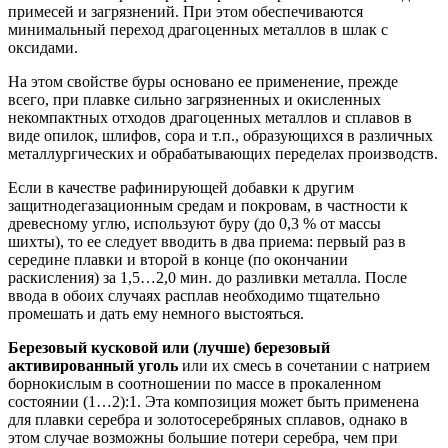
примесей и загрязнений. При этом обеспечиваются
минимальный переход драгоценных металлов в шлак с
оксидами.
На этом свойстве буры основано ее применение, прежде
всего, при плавке сильно загрязненных и окисленных
некомпактных отходов драгоценных металлов и сплавов в
виде опилок, шлифов, сора и т.п., образующихся в различных
металлургических и обрабатывающих переделах производств.
Если в качестве рафинирующей добавки к другим
защитнодегазационным средам и покровам, в частности к
древесному углю, используют буру (до 0,3 % от массы
шихты), то ее следует вводить в два приема: первый раз в
середине плавки и второй в конце (по окончании
раскисления) за 1,5…2,0 мин. до разливки металла. После
ввода в обоих случаях расплав необходимо тщательно
промешать и дать ему немного выстояться.
Березовый кусковой или (лучше) березовый
активированный уголь
или их смесь в сочетании с натрием
борнокислым в соотношении по массе в прокаленном
состоянии (1…2):1. Эта композиция может быть применена
для плавки серебра и золотосеребряных сплавов, однако в
этом случае возможны большие потери серебра, чем при