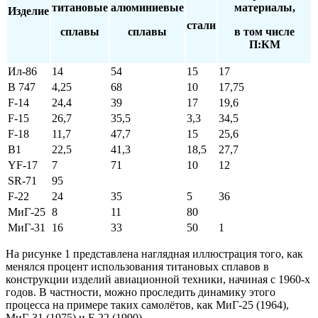
титановые
алюминиевые
материалы,
Изделие
стали
сплавы
сплавы
в том числе
П:КМ
Ил-86
14
54
15
17
В 747
4,25
68
10
17,75
F-14
24,4
39
17
19,6
F-15
26,7
35,5
3,3
34,5
F-18
11,7
47,7
15
25,6
B1
22,5
41,3
18,5
27,7
YF-17
7
71
10
12
SR-71
95
F-22
24
35
5
36
МиГ-25
8
11
80
МиГ-31
16
33
50
1
На рисунке 1 представлена наглядная иллюстрация того, как
менялся процент использования титановых сплавов в
конструкции изделий авиационной техники, начиная с 1960-х
годов. В частности, можно проследить динамику этого
процесса на примере таких самолётов, как МиГ-25 (1964),
МиГ-31 (1975) и F-22 (1990).