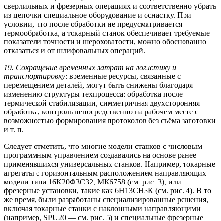
сверлильных и фрезерных операциях и соответственно убрать
из цепочки специальное оборудование и оснастку. При
условии, что после обработки не предусматривается
термообработка, а токарный станок обеспечивает требуемые
показатели точности и шероховатости, можно обоснованно
отказаться и от шлифовальных операций.
19. Сокращение временных затрат на логистику и
транспортировку
: временные ресурсы, связанные с
перемещением деталей, могут быть снижены благодаря
изменению структуры техпроцесса: обработка после
термической стабилизации, симметричная двухсторонняя
обработка, контроль непосредственно на рабочем месте с
возможностью формирования протоколов без съёма заготовки
и т. п.
Следует отметить, что многие модели станков с числовым
программным управлением создавались на основе ранее
применявшихся универсальных станков. Например, токарные
агрегаты с горизонтальным расположением направляющих —
модели типа 16К20Ф3С32, МК6758 (см. рис. 3), или
фрезерные установки, такие как 6Н13СН3К (см. рис. 4). В то
же время, были разработаны специализированные решения,
включая токарные станки с наклонными направляющими
(например, SPU20 — см. рис. 5) и специальные фрезерные