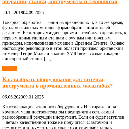
операций, станки, инструменты и технологии
20.12.2018
04.09.2025
Токарная обработка — один из древнейших и, в то же время,
фундаментальных методов формообразования деталей
резанием. Ее история уходит корнями в глубокую древность, к
первым примитивным станкам с ручным или ножным
приводом, использовавшимся еще в Древнем Египте. Однако
настоящую революцию в этой области произвел британский
инженер Генри Модсли в конце XVIII века, создав токарно-
винторезный станок […]
Станки
Как выбрать оборудование для заточки
инструмента в промышленных масштабах?
06.06.2023
09.01.2025
Классификация заточного оборудования И в гараже, и на
крупном машиностроительном предприятии есть самый
разнообразный режущий инструмент. Если он будет затуплен
– деталь качественной тоже не получится. С заточкой и
ремонтом инструментов справляются заточные станки,