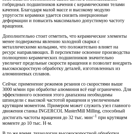
гибридных подшипников качения с керамическими телами
качения. Благодаря малой массе и высокому модулю
упругости керамики удается снизить инерционные
деформации и повысить максимально допустимую частоту
вращения.
Дополнительно стоит отметить, что керамические элементы
менее подвержены явлению холодной сварки с
металлическими кольцами, что положительно влияет на
ресурс направляющих. В перспективе освоение производства
полноценно керамических подшипников значительно
увеличит предельные скорости вращения и позволит внедрить
высокоскоростную обработку деталей, изготовленных из
алюминиевых сплавов.
Сейчас применение режимов резания со скоростями выше
3000 м/мин при обработке алюминия всё ещё ограничено. Для
эффективного освоения этого диапазона необходимы
шпиндели с высокой частотой вращения и увеличенным
крутящим моментом. Примером может служить узел главного
движения станка INGERCOL MasterMill Milling, способный
–1
достигать частоты вращения до 32 тыс. мин
при крутящем
моменте до 10 тыс. Н·м.
В то же время, технологии высокоскоростной обработки