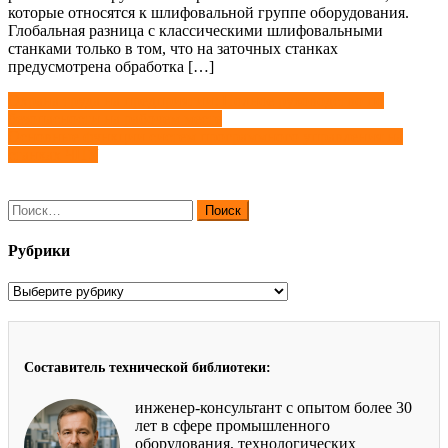
которые относятся к шлифовальной группе оборудования.
Глобальная разница с классическими шлифовальными
станками только в том, что на заточных станках
предусмотрена обработка […]
Навигация
Охрана труда на предприятии: Полное руководство по
безопасности на рабочем месте
по
Основные функции cистем программного управления на
записям
станках ЧПУ
Найти:
Рубрики
Рубрики
Составитель технической библиотеки:
инженер-консультант с опытом более 30
лет в сфере промышленного
оборудования, технологических