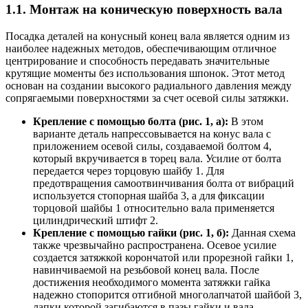
1.1. Монтаж на коническую поверхность вала
Посадка деталей на конусный конец вала является одним из
наиболее надежных методов, обеспечивающим отличное
центрирование и способность передавать значительные
крутящие моменты без использования шпонок. Этот метод
основан на создании высокого радиального давления между
сопрягаемыми поверхностями за счет осевой силы затяжки.
Крепление с помощью болта (рис. 1, а):
В этом
варианте деталь напрессовывается на конус вала с
приложением осевой силы, создаваемой болтом 4,
который вкручивается в торец вала. Усилие от болта
передается через торцовую шайбу 1. Для
предотвращения самоотвинчивания болта от вибраций
используется стопорная шайба 3, а для фиксации
торцовой шайбы 1 относительно вала применяется
цилиндрический штифт 2.
Крепление с помощью гайки (рис. 1, б):
Данная схема
также чрезвычайно распространена. Осевое усилие
создается затяжкой корончатой или прорезной гайки 1,
навинчиваемой на резьбовой конец вала. После
достижения необходимого момента затяжки гайка
надежно стопорится отгибной многолапчатой шайбой 3,
лапки которой загибаются в пазы гайки и вала.