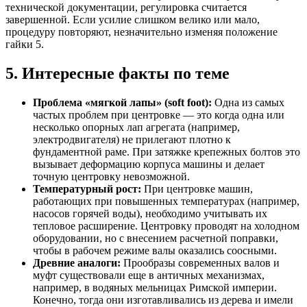
технической документации, регулировка считается
завершенной. Если усилие слишком велико или мало,
процедуру повторяют, незначительно изменяя положение
гайки 5.
5. Интересные факты по теме
Проблема «мягкой лапы» (soft foot):
Одна из самых
частых проблем при центровке — это когда одна или
несколько опорных лап агрегата (например,
электродвигателя) не прилегают плотно к
фундаментной раме. При затяжке крепежных болтов это
вызывает деформацию корпуса машины и делает
точную центровку невозможной.
Температурный рост:
При центровке машин,
работающих при повышенных температурах (например,
насосов горячей воды), необходимо учитывать их
тепловое расширение. Центровку проводят на холодном
оборудовании, но с внесением расчетной поправки,
чтобы в рабочем режиме валы оказались соосными.
Древние аналоги:
Прообразы современных валов и
муфт существовали еще в античных механизмах,
например, в водяных мельницах Римской империи.
Конечно, тогда они изготавливались из дерева и имели