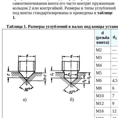
самоотвинчивания винта его часто контрят пружинным
кольцом 2 или контргайкой. Размеры и типы углублений
под винты стандартизированы и приведены в
таблице
1
.
Таблица 1. Размеры углублений в валах под концы устан
d
d
(резьба
1
винта)
М2
—
М3
—
М4
—
М5
—
М6
4,5
М8
6
М10
7
М12
9
М16
12