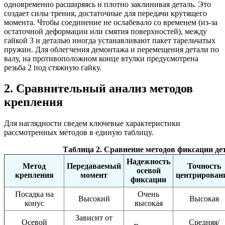
одновременно расширяясь и плотно заклинивая деталь. Это
создает силы трения, достаточные для передачи крутящего
момента. Чтобы соединение не ослабевало со временем (из-за
остаточной деформации или смятия поверхностей), между
гайкой 3 и деталью иногда устанавливают пакет тарельчатых
пружин. Для облегчения демонтажа и перемещения детали по
валу, на противоположном конце втулки предусмотрена
резьба 2 под стяжную гайку.
2. Сравнительный анализ методов
крепления
Для наглядности сведем ключевые характеристики
рассмотренных методов в единую таблицу.
Таблица 2. Сравнение методов фиксации дет
Надежность
Метод
Передаваемый
Точность
осевой
крепления
момент
центрирован
фиксации
Посадка на
Очень
Высокий
Высокая
конус
высокая
Зависит от
Осевой
Средняя/