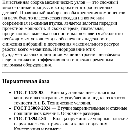
Качественная сборка механических узлов — это сложный
многоэтапный процесс, в котором нет второстепенных
деталей. Правильный выбор способа крепления компонентов
на валу, будь то классическая посадка на конус или
современная зажимная втулка, является залогом передачи
проектной мощности. В свою очередь, тщательная,
прецизионная выверка соосности валов является абсолютно
необходимым условием для обеспечения надежности,
снижения вибраций и достижения максимального ресурса
работы всего механизма. Игнорирование этих
фундаментальных принципов машиностроения неизбежно
ведет к снижению эффективности и преждевременным
поломкам оборудования.
Нормативная база
ГОСТ 1478-93
— Винты установочные с плоским
концом и шестигранным углублением под ключ классов
точности А и В. Технические условия.
ГОСТ 35069-2024
— Втулки закрепительные и стяжные
подшипников качения. Основные размеры.
ГОСТ 13942-86
— Кольца пружинные упорные плоские
наружные эксцентрические и канавки для них.
Конструкция и размеры.