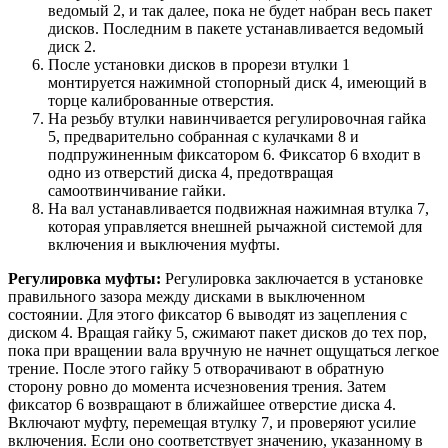
ведомый 2, и так далее, пока не будет набран весь пакет
дисков. Последним в пакете устанавливается ведомый
диск 2.
После установки дисков в прорези втулки 1
монтируется нажимной стопорный диск 4, имеющий в
торце калиброванные отверстия.
На резьбу втулки навинчивается регулировочная гайка
5, предварительно собранная с кулачками 8 и
подпружиненным фиксатором 6. Фиксатор 6 входит в
одно из отверстий диска 4, предотвращая
самоотвинчивание гайки.
На вал устанавливается подвижная нажимная втулка 7,
которая управляется внешней рычажной системой для
включения и выключения муфты.
Регулировка муфты:
Регулировка заключается в установке
правильного зазора между дисками в выключенном
состоянии. Для этого фиксатор 6 выводят из зацепления с
диском 4. Вращая гайку 5, сжимают пакет дисков до тех пор,
пока при вращении вала вручную не начнет ощущаться легкое
трение. После этого гайку 5 отворачивают в обратную
сторону ровно до момента исчезновения трения. Затем
фиксатор 6 возвращают в ближайшее отверстие диска 4.
Включают муфту, перемещая втулку 7, и проверяют усилие
включения. Если оно соответствует значению, указанному в