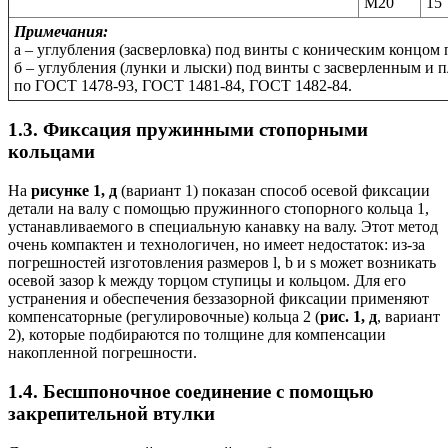
М20
15
Примечания:
а – углубления (засверловка) под винты с коническим концом
б – углубления (лунки и лыски) под винты с засверленным и 
по ГОСТ 1478-93, ГОСТ 1481-84, ГОСТ 1482-84.
1.3. Фиксация пружинными стопорными
кольцами
На
рисунке 1, д
(вариант 1) показан способ осевой фиксации
детали на валу с помощью пружинного стопорного кольца 1,
устанавливаемого в специальную канавку на валу. Этот метод
очень компактен и технологичен, но имеет недостаток: из-за
погрешностей изготовления размеров l, b и s может возникать
осевой зазор k между торцом ступицы и кольцом. Для его
устранения и обеспечения беззазорной фиксации применяют
компенсаторные (регулировочные) кольца 2 (
рис. 1, д
, вариант
2), которые подбираются по толщине для компенсации
накопленной погрешности.
1.4. Бесшпоночное соединение с помощью
закрепительной втулки