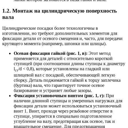
1.2. Монтаж на цилиндрическую поверхность
вала
Цилиндрические посадки более технологичны в
изготовлении, но требуют дополнительных элементов для
фиксации детали от осевого смещения и, часто, для передачи
крутящего момента (например, шпонки или шлицы).
Осевая фиксация гайкой (рис. 1, в):
Этот метод
применяется для деталей с относительно короткой
ступицей (при соотношении длины ступицы к диаметру
l
/d < 0,8), которые установлены на гладкий или
ст
шлицевой вал с посадкой, обеспечивающей легкую
сборку. Деталь поджимается гайкой к торцу заплечика
(буртика) вала, что гарантирует точное осевое
базирование и устраняет любые зазоры.
Фиксация установочным винтом (рис. 1, г):
При
наличии длинной ступицы и умеренных нагрузках для
фиксации детали может использоваться установочный
винт 1. Винт, проходя через резьбовое отверстие в
ступице, упирается в специально подготовленное
углубление на валу, предотвращая как осевое, так и
вращательное смещение. Для предотвращения