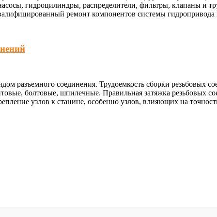
насосы, гидроцилиндры, распределители, фильтры, клапаны и т
квалифицированный ремонт компонентов системы гидропривода п
инений
идом разъемного соединения. Трудоемкость сборки резьбовых с
нтовые, болтовые, шпилечные. Правильная затяжка резьбовых с
репление узлов к станине, особенно узлов, влияющих на точност