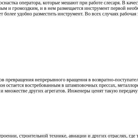
оснастка оператора, которые мешают при работе слесаря. В каче
м и громоздким, и в нем размещается инструмент первой необх
олее удобно разместить инструмент. Во всех случаях рабочая з
ов превращения непрерывного вращения в возвратно‑поступател
и он остается востребованным в штамповочных прессах, металло
и множестве других агрегатов. Инженеры ценят такую передачу
ении, строительной технике, авиации и других отраслях, где 