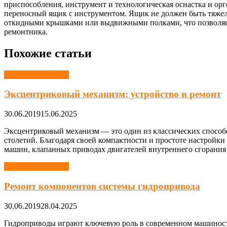
приспособления, инструмент и технологическая оснастка и орг
переносный ящик с инструментом. Ящик не должен быть тяжелы
откидными крышками или выдвижными полками, что позволяет б
ремонтника.
Похожие статьи
Слесарные работы
Эксцентриковый механизм: устройство и ремонт
30.06.2019
15.06.2025
Эксцентриковый механизм — это один из классических способ
столетий. Благодаря своей компактности и простоте настройк
машин, клапанных приводах двигателей внутреннего сгорания 
Слесарные работы
Ремонт компонентов системы гидропривода
30.06.2019
28.04.2025
Гидроприводы играют ключевую роль в современном машиностро