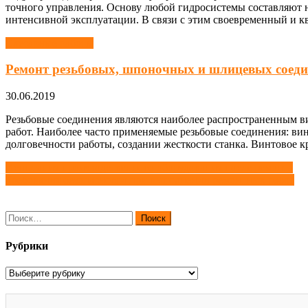
точного управления. Основу любой гидросистемы составляют 
интенсивной эксплуатации. В связи с этим своевременный и 
Слесарные работы
Ремонт резьбовых, шпоночных и шлицевых соед
30.06.2019
Резьбовые соединения являются наиболее распространенным в
работ. Наиболее часто применяемые резьбовые соединения: ви
долговечности работы, создании жесткости станка. Винтовое к
Навигация
Испытания производственного оборудования после ремонта
Требования безопасности при выполнении ремонтных работ
по
записям
Найти:
Рубрики
Рубрики