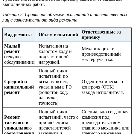
выполненных работ.
Таблица 2. Сравнение объемов испытаний и ответственных
лиц в зависимости от вида ремонта
Ответственные за
Вид ремонта
Объем испытаний
приемку
Малый
Испытания на
Механик цеха и
ремонт
холостом ходу и
производственный
(текущее
под частичной
мастер участка.
обслуживание)
нагрузкой.
Полный цикл
испытаний по
Средний и
всем пунктам,
Отдел технического
капитальный
указанным в РЭ
контроля (ОТК)
ремонт
(холостой ход,
завода-исполнителя.
нагрузка,
точность).
Полный цикл
Специально созданная
Ремонт
испытаний, часто с
комиссия под
тяжелого и
привлечением
председательством
уникального
представителей
главного механика или
оборудования
заказчика и
главного инженера