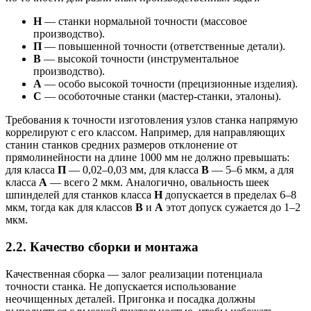
Н
— станки нормальной точности (массовое
производство).
П
— повышенной точности (ответственные детали).
В
— высокой точности (инструментальное
производство).
А
— особо высокой точности (прецизионные изделия).
С
— особоточные станки (мастер-станки, эталоны).
Требования к точности изготовления узлов станка напрямую
коррелируют с его классом. Например, для направляющих
станин станков средних размеров отклонение от
прямолинейности на длине 1000 мм не должно превышать:
для класса
П
— 0,02–0,03 мм, для класса
В
— 5–6 мкм, а для
класса
А
— всего 2 мкм. Аналогично, овальность шеек
шпинделей для станков класса
Н
допускается в пределах 6–8
мкм, тогда как для классов
В
и
А
этот допуск сужается до 1–2
мкм.
2.2. Качество сборки и монтажа
Качественная сборка — залог реализации потенциала
точности станка. Не допускается использование
неочищенных деталей. Пригонка и посадка должны