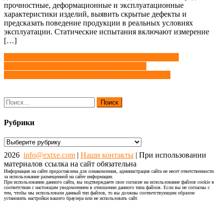
прочностные, деформационные и эксплуатационные
характеристики изделий, выявить скрытые дефекты и
предсказать поведение продукции в реальных условиях
эксплуатации. Статические испытания включают измерение
[…]
Навигация
Слесарные работы при ремонте производственного
оборудования: технология и инструменты
по
Организация рабочего места слесаря-ремонтника
записям
Найти:
Рубрики
Рубрики
2026
info@extxe.com
|
Наши контакты
| При использовании
материалов ссылка на сайт обязательна
Информация на сайте предоставлена для ознакомления, администрация сайта не несет ответственности
за использование размещенной на сайте информации.
При использовании данного сайта, вы подтверждаете свое согласие на использование файлов cookie в
соответствии с настоящим уведомлением в отношении данного типа файлов. Если вы не согласны с
тем, чтобы мы использовали данный тип файлов, то вы должны соответствующим образом
установить настройки вашего браузера или не использовать сайт.