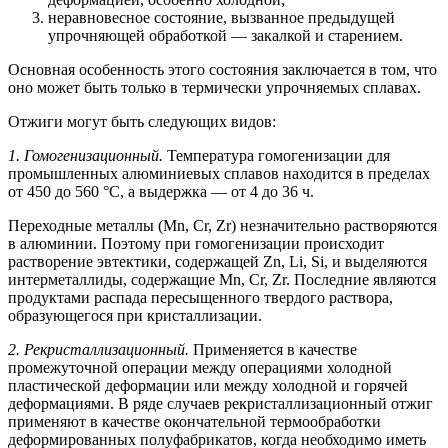
неравновесное состояние, вызванное предыдущей
упрочняющей обработкой — закалкой и старением.
Основная особенность этого состояния заключается в том, что
оно может быть только в термически упрочняемых сплавах.
Отжиги могут быть следующих видов:
1. Гомогенизационный.
Температура гомогенизации для
промышленных алюминиевых сплавов находится в пределах
от 450 до 560 °С, а выдержка — от 4 до 36 ч.
Переходные металлы (Mn, Cr, Zr) незначительно растворяются
в алюминии. Поэтому при гомогенизации происходит
растворение эвтектики, содержащей Zn, Li, Si, и выделяются
интерметаллиды, содержащие Mn, Cr, Zr. Последние являются
продуктами распада пересыщенного твердого раствора,
образующегося при кристаллизации.
2. Рекристаллизационный.
Применяется в качестве
промежуточной операции между операциями холодной
пластической деформации или между холодной и горячей
деформациями. В ряде случаев рекристаллизационный отжиг
применяют в качестве окончательной термообработки
деформированных полуфабрикатов, когда необходимо иметь