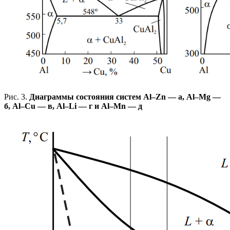
Рис. 3.
Диаграммы состояния систем Al–Zn — а, Al–Mg —
б, Al–Cu — в, Al–Li — г и Al–Mn — д