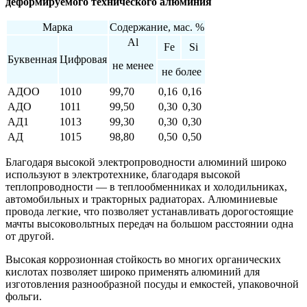
деформируемого технического алюминия
Марка
Содержание, мас. %
Аl
Fe
Si
Буквенная
Цифровая
не менее
не более
АДОО
1010
99,70
0,16
0,16
АДО
1011
99,50
0,30
0,30
АД1
1013
99,30
0,30
0,30
АД
1015
98,80
0,50
0,50
Благодаря высокой электропроводности алюминий широко
используют в электротехнике, благодаря высокой
теплопроводности — в теплообменниках и холодильниках,
автомобильных и тракторных радиаторах. Алюминиевые
провода легкие, что позволяет устанавливать дорогостоящие
мачты высоковольтных передач на большом расстоянии одна
от другой.
Высокая коррозионная стойкость во многих органических
кислотах позволяет широко применять алюминий для
изготовления разнообразной посуды и емкостей, упаковочной
фольги.