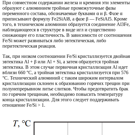
При совместном содержании железа и кремния эти элементы
образуют с алюминием тройные промежуточные фазы
переменного состава, обозначаемые буквами α и β. Фазе α
приписывают формулу Fe2SiAl8, а фазе β — FeSiAl5. Кроме
того, в техническом алюминии образуется соединение Al3Fe,
наблюдающееся в структуре в виде игл и существенно
снижающее его пластичность. В зависимости от соотношения
Fe/Si может развиваться либо эвтектическая, либо
перитектическая реакция.
Так, при низком соотношении Fe/Si кристаллизуется двойная
эвтектика Al + β или Al + Si, а затем образуется тройная
эвтектика. В этом случае первичная кристаллизация Al идет
вблизи 660 °C, а тройная эвтектика кристаллизуется при 576
°C. Технический алюминий с таким широким интервалом
кристаллизации склонен к образованию горячих трещин при
полунепрерывном литье слитков. Чтобы предотвратить брак
по горячим трещинам, необходимо повысить температуру
конца кристаллизации. Для этого следует поддерживать
отношение Fe/Si > 1.