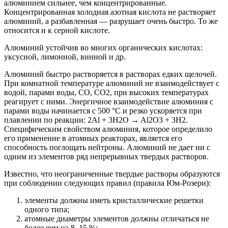
алюминием сильнее, чем концентрированные.
Концентрированная холодная азотная кислота не растворяет
алюминий, а разбавленная — разрушает очень быстро. То же
относится и к серной кислоте.
Алюминий устойчив во многих органических кислотах:
уксусной, лимонной, винной и др.
Алюминий быстро растворяется в растворах едких щелочей.
При комнатной температуре алюминий не взаимодействует с
водой, парами воды, СО, СО2, при высоких температурах
реагирует с ними. Энергичное взаимодействие алюминия с
парами воды начинается с 500 °С и резко ускоряется при
плавлении по реакции: 2Аl + 3H2O → Al2O3 + 3H2.
Специфическим свойством алюминия, которое определило
его применение в атомных реакторах, является его
способность поглощать нейтроны. Алюминий не дает ни с
одним из элементов ряд непрерывных твердых растворов.
Известно, что неограниченные твердые растворы образуются
при соблюдении следующих правил (правила Юм-Розери):
элементы должны иметь кристаллические решетки
одного типа;
атомные диаметры элементов должны отличаться не
более чем на 8–15 %;