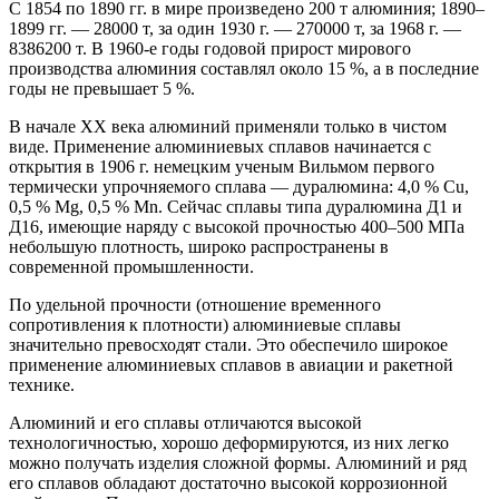
С 1854 по 1890 гг. в мире произведено 200 т алюминия; 1890–
1899 гг. — 28000 т, за один 1930 г. — 270000 т, за 1968 г. —
8386200 т. В 1960-е годы годовой прирост мирового
производства алюминия составлял около 15 %, а в последние
годы не превышает 5 %.
В начале ХХ века алюминий применяли только в чистом
виде. Применение алюминиевых сплавов начинается с
открытия в 1906 г. немецким ученым Вильмом первого
термически упрочняемого сплава — дуралюмина: 4,0 % Cu,
0,5 % Mg, 0,5 % Mn. Сейчас сплавы типа дуралюмина Д1 и
Д16, имеющие наряду с высокой прочностью 400–500 МПа
небольшую плотность, широко распространены в
современной промышленности.
По удельной прочности (отношение временного
сопротивления к плотности) алюминиевые сплавы
значительно превосходят стали. Это обеспечило широкое
применение алюминиевых сплавов в авиации и ракетной
технике.
Алюминий и его сплавы отличаются высокой
технологичностью, хорошо деформируются, из них легко
можно получать изделия сложной формы. Алюминий и ряд
его сплавов обладают достаточно высокой коррозионной