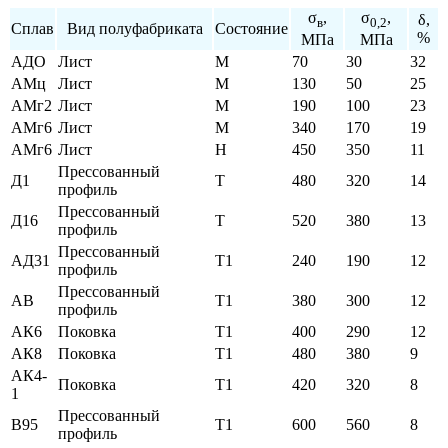
σ
,
σ
,
δ,
в
0,2
Сплав
Вид полуфабриката
Состояние
%
МПа
МПа
АДО
Лист
М
70
30
32
АМц
Лист
М
130
50
25
АМг2
Лист
М
190
100
23
АМг6
Лист
М
340
170
19
АМг6
Лист
Н
450
350
11
Прессованный
Д1
Т
480
320
14
профиль
Прессованный
Д16
Т
520
380
13
профиль
Прессованный
АД31
Т1
240
190
12
профиль
Прессованный
АВ
Т1
380
300
12
профиль
АК6
Поковка
Т1
400
290
12
АК8
Поковка
Т1
480
380
9
АК4-
Поковка
Т1
420
320
8
1
Прессованный
В95
Т1
600
560
8
профиль