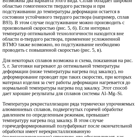
Возможны два варианта этого вида. Сплав обладает широкой
областью гомогенности твердого раствора и при
подстуживании до температуры деформации остается в
состоянии устойчивого твердого раствора (например, сплав
В93). В этом случае подстуживание можно производить с
произвольной скоростью (рис. 5, б). Если интервал
температур оптимальной технологичности находится вне
области α-твердого раствора, применение усложненной
ВТМО также возможно, но подстуживание необходимо
проводить с повышенной скоростью (рис. 5, в).
Для некоторых сплавов возможна и схема, показанная на рис.
5, г. Заготовки нагревают до оптимальной температуры
деформации (ниже температуры нагрева под закалку), но
деформирование проводят при таких скоростях, при которых
материал изделия за счет работы деформации нагревается до
нормальной температуры нагрева под закалку. Этот способ
дает хорошие результаты для сплавов системы Al–Mg–Si.
Температура рекристаллизации ряда термически упрочняемых
алюминиевых сплавов, подвергнутых горячей обработке
давлением по определенным режимам, превышает
температуру нагрева под закалку. В этом случае
горячедеформированный полуфабрикат после окончательной
обработки имеет нерекристаллизованную
(полигонизированную) структуру, что обусловливает, как