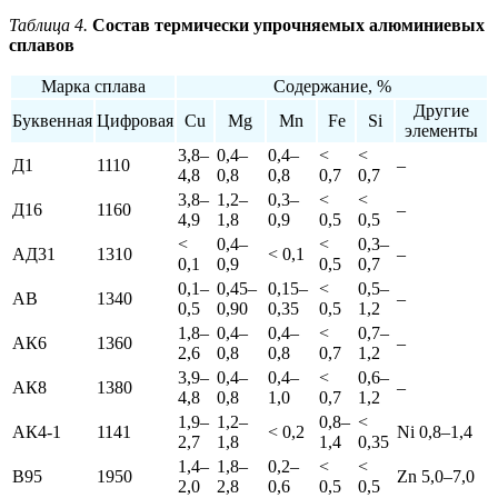
Таблица 4.
Состав термически упрочняемых алюминиевых
сплавов
Марка сплава
Содержание, %
Другие
Буквенная
Цифровая
Cu
Mg
Mn
Fe
Si
элементы
3,8–
0,4–
0,4–
<
<
Д1
1110
–
4,8
0,8
0,8
0,7
0,7
3,8–
1,2–
0,3–
<
<
Д16
1160
–
4,9
1,8
0,9
0,5
0,5
<
0,4–
<
0,3–
АД31
1310
< 0,1
–
0,1
0,9
0,5
0,7
0,1–
0,45–
0,15–
<
0,5–
АВ
1340
–
0,5
0,90
0,35
0,5
1,2
1,8–
0,4–
0,4–
<
0,7–
АК6
1360
–
2,6
0,8
0,8
0,7
1,2
3,9–
0,4–
0,4–
<
0,6–
АК8
1380
–
4,8
0,8
1,0
0,7
1,2
1,9–
1,2–
0,8–
<
АК4-1
1141
< 0,2
Ni 0,8–1,4
2,7
1,8
1,4
0,35
1,4–
1,8–
0,2–
<
<
В95
1950
Zn 5,0–7,0
2,0
2,8
0,6
0,5
0,5