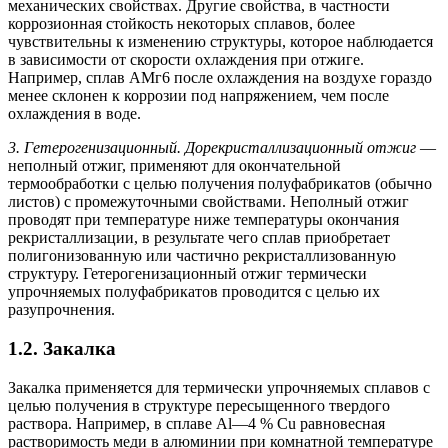
механических свойствах. Другие свойства, в частности
коррозионная стойкость некоторых сплавов, более
чувствительны к изменению структуры, которое наблюдается
в зависимости от скорости охлаждения при отжиге.
Например, сплав АМг6 после охлаждения на воздухе гораздо
менее склонен к коррозии под напряжением, чем после
охлаждения в воде.
3. Гетерогенизационный. Дорекристаллизационный отжиг
—
неполный отжиг, применяют для окончательной
термообработки с целью получения полуфабрикатов (обычно
листов) с промежуточными свойствами. Неполный отжиг
проводят при температуре ниже температуры окончания
рекристаллизации, в результате чего сплав приобретает
полигонизованную или частично рекристаллизованную
структуру. Гетерогенизационный отжиг термически
упрочняемых полуфабрикатов проводится с целью их
разупрочнения.
1.2. Закалка
Закалка применяется для термически упрочняемых сплавов с
целью получения в структуре пересыщенного твердого
раствора. Например, в сплаве Al—4 % Cu равновесная
растворимость меди в алюминии при комнатной температуре