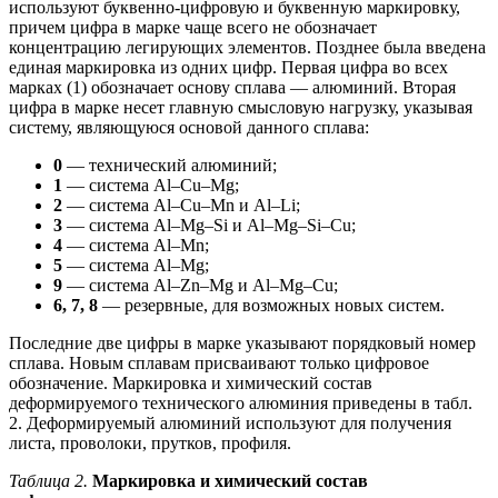
используют буквенно-цифровую и буквенную маркировку,
причем цифра в марке чаще всего не обозначает
концентрацию легирующих элементов. Позднее была введена
единая маркировка из одних цифр. Первая цифра во всех
марках (1) обозначает основу сплава — алюминий. Вторая
цифра в марке несет главную смысловую нагрузку, указывая
систему, являющуюся основой данного сплава:
0
— технический алюминий;
1
— система Al–Cu–Mg;
2
— система Al–Cu–Mn и Al–Li;
3
— система Al–Mg–Si и Al–Mg–Si–Cu;
4
— система Al–Mn;
5
— система Al–Mg;
9
— система Al–Zn–Mg и Al–Mg–Cu;
6, 7, 8
— резервные, для возможных новых систем.
Последние две цифры в марке указывают порядковый номер
сплава. Новым сплавам присваивают только цифровое
обозначение. Маркировка и химический состав
деформируемого технического алюминия приведены в табл.
2. Деформируемый алюминий используют для получения
листа, проволоки, прутков, профиля.
Таблица 2.
Маркировка и химический состав