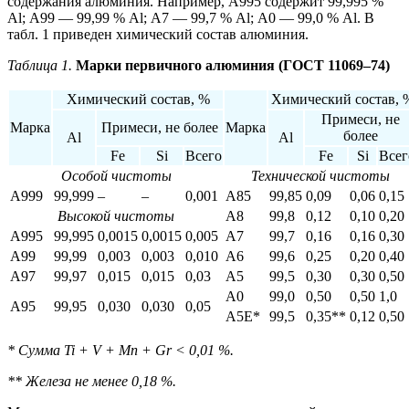
содержания алюминия. Например, А995 содержит 99,995 %
Аl; А99 — 99,99 % Аl; А7 — 99,7 % Аl; А0 — 99,0 % Аl. В
табл. 1 приведен химический состав алюминия.
Таблица 1.
Марки первичного алюминия (ГОСТ 11069–74)
Химический состав, %
Химический состав, 
Примеси, не
Марка
Примеси, не более
Марка
более
Al
Al
Fe
Si
Всего
Fe
Si
Всег
Особой чистоты
Технической чистоты
А999
99,999
–
–
0,001
А85
99,85
0,09
0,06
0,15
Высокой чистоты
А8
99,8
0,12
0,10
0,20
А995
99,995
0,0015
0,0015
0,005
А7
99,7
0,16
0,16
0,30
А99
99,99
0,003
0,003
0,010
А6
99,6
0,25
0,20
0,40
А97
99,97
0,015
0,015
0,03
А5
99,5
0,30
0,30
0,50
А0
99,0
0,50
0,50
1,0
А95
99,95
0,030
0,030
0,05
А5Е*
99,5
0,35**
0,12
0,50
* Сумма Ti + V + Mn + Gr < 0,01 %.
** Железа не менее 0,18 %.