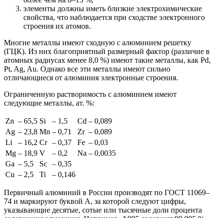
элементы должны иметь близкие электрохимические
свойства, что наблюдается при сходстве электронного
строения их атомов.
Многие металлы имеют сходную с алюминием решетку
(ГЦК). Из них благоприятный размерный фактор (различие в
атомных радиусах менее 8,0 %) имеют такие металлы, как Pd,
Pt, Ag, Au. Однако все эти металлы имеют сильно
отличающиеся от алюминия электронные строения.
Ограниченную растворимость с алюминием имеют
следующие металлы, ат. %:
Zn
– 65,5
Si
– 1,5
Cd
– 0,089
Ag
– 23,8
Mn
– 0,71
Zr
– 0,089
Li
– 16,2
Cr
– 0,37
Fe
– 0,03
Mg
– 18,9
V
– 0,2
Na
– 0,0035
Ga
– 5,5
Sc
– 0,35
Cu
– 2,5
Ti
– 0,146
Первичный алюминий в России производят по ГОСТ 11069–
74 и маркируют буквой А, за которой следуют цифры,
указывающие десятые, сотые или тысячные доли процента