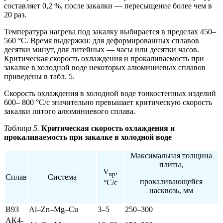
составляет 0,2 %, после закалки — пересыщение более чем в
20 раз.
Температура нагрева под закалку выбирается в пределах 450–
560 °С. Время выдержки: для деформированных сплавов
десятки минут, для литейных — часы или десятки часов.
Критическая скорость охлаждения и прокаливаемость при
закалке в холодной воде некоторых алюминиевых сплавов
приведены в табл. 5.
Скорость охлаждения в холодной воде тонкостенных изделий
600– 800 °С/с значительно превышает критическую скорость
закалки литого алюминиевого сплава.
Таблица 5.
Критическая скорость охлаждения и
прокаливаемость при закалке в холодной воде
Максимальная толщина
плиты,
V
,
кр
Сплав
Система
прокаливающейся
°С/с
насквозь, мм
В93
Al–Zn–Mg–Cu
3–5
250–300
АК4-