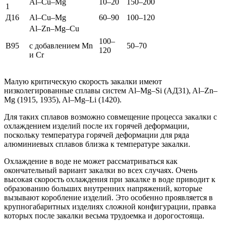
Al–Cu–Mg
10–20
150–200
1
Д16
Al–Cu–Mg
60–90
100–120
Al–Zn–Mg–Cu
100–
В95
с добавлением Mn
50–70
120
и Cr
Малую критическую скорость закалки имеют
низколегированные сплавы систем Al–Mg–Si (АД31), Al–Zn–
Mg (1915, 1935), Al–Mg–Li (1420).
Для таких сплавов возможно совмещение процесса закалки с
охлаждением изделий после их горячей деформации,
поскольку температура горячей деформации для ряда
алюминиевых сплавов близка к температуре закалки.
Охлаждение в воде не может рассматриваться как
окончательный вариант закалки во всех случаях. Очень
высокая скорость охлаждения при закалке в воде приводит к
образованию больших внутренних напряжений, которые
вызывают коробление изделий. Это особенно проявляется в
крупногабаритных изделиях сложной конфигурации, правка
которых после закалки весьма трудоемка и дорогостояща.