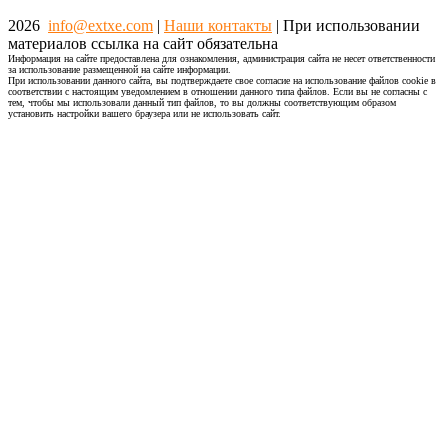
2026
info@extxe.com
|
Наши контакты
| При использовании
материалов ссылка на сайт обязательна
Информация на сайте предоставлена для ознакомления, администрация сайта не несет ответственности
за использование размещенной на сайте информации.
При использовании данного сайта, вы подтверждаете свое согласие на использование файлов cookie в
соответствии с настоящим уведомлением в отношении данного типа файлов. Если вы не согласны с
тем, чтобы мы использовали данный тип файлов, то вы должны соответствующим образом
установить настройки вашего браузера или не использовать сайт.