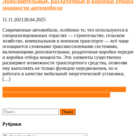
Дополнительные, раздаточные и коробки отбора
мощности автомобиля
11.11.2021
28.04.2025
Современные автомобили, особенно те, что используются в
специализированных отраслях — строительстве, сельском
хозяйстве, коммунальном и военном транспорте — всё чаще
оснащаются сложными трансмиссионными системами,
включающими дополнительные, раздаточные коробки передач
и коробки отбора мощности. Эти элементы существенно
расширяют возможности транспортного средства, позволяя
ему выполнять не только функции передвижения, но и
работать в качестве мобильной энергетической установки,
[…]
Навигация
Диагностирование и ТО генератора и стартера автомобиля
Диагностирование и ТО ходовой части автомобиля
по
записям
Найти:
Рубрики
Рубрики