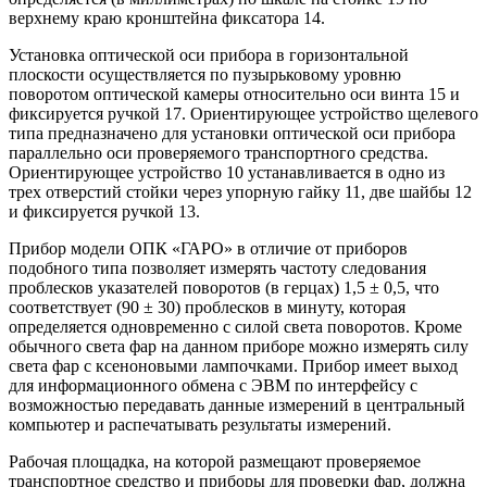
верхнему краю кронштейна фиксатора 14.
Установка оптической оси прибора в горизонтальной
плоскости осуществляется по пузырьковому уровню
поворотом оптической камеры относительно оси винта 15 и
фиксируется ручкой 17. Ориентирующее устройство щелевого
типа предназначено для установки оптической оси прибора
параллельно оси проверяемого транспортного средства.
Ориентирующее устройство 10 устанавливается в одно из
трех отверстий стойки через упорную гайку 11, две шайбы 12
и фиксируется ручкой 13.
Прибор модели ОПК «ГАРО» в отличие от приборов
подобного типа позволяет измерять частоту следования
проблесков указателей поворотов (в герцах) 1,5 ± 0,5, что
соответствует (90 ± 30) проблесков в минуту, которая
определяется одновременно с силой света поворотов. Кроме
обычного света фар на данном приборе можно измерять силу
света фар с ксеноновыми лампочками. Прибор имеет выход
для информационного обмена с ЭВМ по интерфейсу с
возможностью передавать данные измерений в центральный
компьютер и распечатывать результаты измерений.
Рабочая площадка, на которой размещают проверяемое
транспортное средство и приборы для проверки фар, должна