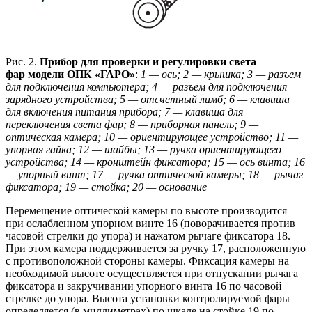
Рис. 2.
Прибор для проверки и регулировки света
фар модели ОПК «ГАРО»
:
1 — ось; 2 — крышка; 3 — разъем
для подключения компьютера; 4 — разъем для подключения
зарядного устройства; 5 — отсчетный лимб; 6 — клавиша
для включения питания прибора; 7 — клавиша для
переключения света фар; 8 — приборная панель; 9 —
оптическая камера; 10 — ориентирующее устройство; 11 —
упорная гайка; 12 — шайбы; 13 — ручка ориентирующего
устройства; 14 — кронштейн фиксатора; 15 — ось винта; 16
— упорный винт; 17 — ручка оптической камеры; 18 — рычаг
фиксатора; 19 — стойка; 20 — основание
Перемещение оптической камеры по высоте производится
при ослабленном упорном винте 16 (поворачивается против
часовой стрелки до упора) и нажатом рычаге фиксатора 18.
При этом камера поддерживается за ручку 17, расположенную
с противоположной стороны камеры. Фиксация камеры на
необходимой высоте осуществляется при отпускании рычага
фиксатора и закручивании упорного винта 16 по часовой
стрелке до упора. Высота установки контролируемой фары
определяется (в миллиметрах) по шкале на стойке 19 по