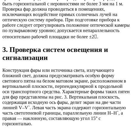
быть горизонтальной с неровностями не более 3 мм на 1 м.
Проверка фар должна проводиться в помещениях,
исключающих воздействие прямых солнечных лучей на
оптическую систему прибора. При подготовке прибора к
работе следует отрегулировать положение оптической камеры
по пузырьковому уровню; допускается непараллельность
относительно рабочей площадки не более ±2.
3. Проверка систем освещения и
сигнализации
Конструкция фары или источника света, излучающего
ближний свет, должна предусматривать особую форму
светового пятна на белом матовом экране, расположенном в
вертикальной плоскости, перпендикулярной к продольной
оси транспортного средства. Характерные формы таких пятен
для фар представлены на рис. 3. Вертикальная плоскость,
содержащая исходную ось фары, делит экран на две части
линией V–V`. Левая часть экрана содержит горизонтальную
часть светотеневой границы, параллельную линии H–H`, а
правая — наклонную, составляющую угол 15° с
горизонталью.