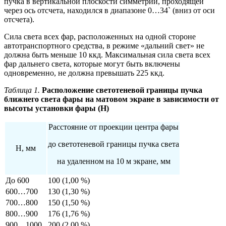
пучка в вертикальной плоскости симметрии, проходящей
через ось отсчета, находился в диапазоне 0…34` (вниз от оси
отсчета).
Сила света всех фар, расположенных на одной стороне
автотранспортного средства, в режиме «дальний свет» не
должна быть меньше 10 ккд. Максимальная сила света всех
фар дальнего света, которые могут быть включены
одновременно, не должна превышать 225 ккд.
Таблица 1.
Расположение светотеневой границы пучка
ближнего света фары на матовом экране в зависимости от
высоты установки фары (H)
Расстояние от проекции центра фары
до светотеневой границы пучка света
Н, мм
на удаленном на 10 м экране, мм
До 600
100 (1,00 %)
600…700
130 (1,30 %)
700…800
150 (1,50 %)
800…900
176 (1,76 %)
900…1000
200 (2,00 %)