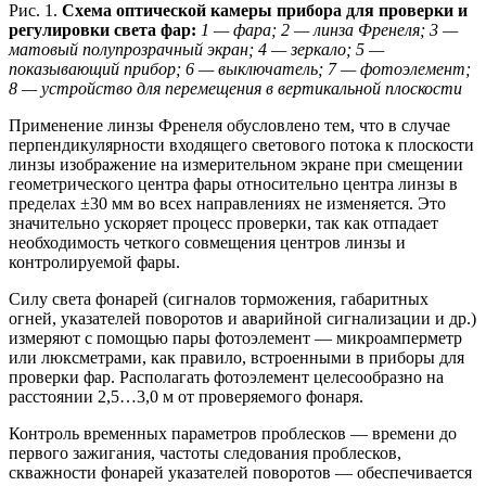
Рис. 1.
Схема оптической камеры прибора для проверки и
регулировки света фар:
1 — фара; 2 — линза Френеля; 3 —
матовый полупрозрачный экран; 4 — зеркало; 5 —
показывающий прибор; 6 — выключатель; 7 — фотоэлемент;
8 — устройство для перемещения в вертикальной плоскости
Применение линзы Френеля обусловлено тем, что в случае
перпендикулярности входящего светового потока к плоскости
линзы изображение на измерительном экране при смещении
геометрического центра фары относительно центра линзы в
пределах ±30 мм во всех направлениях не изменяется. Это
значительно ускоряет процесс проверки, так как отпадает
необходимость четкого совмещения центров линзы и
контролируемой фары.
Силу света фонарей (сигналов торможения, габаритных
огней, указателей поворотов и аварийной сигнализации и др.)
измеряют с помощью пары фотоэлемент — микроамперметр
или люксметрами, как правило, встроенными в приборы для
проверки фар. Располагать фотоэлемент целесообразно на
расстоянии 2,5…3,0 м от проверяемого фонаря.
Контроль временных параметров проблесков — времени до
первого зажигания, частоты следования проблесков,
скважности фонарей указателей поворотов — обеспечивается