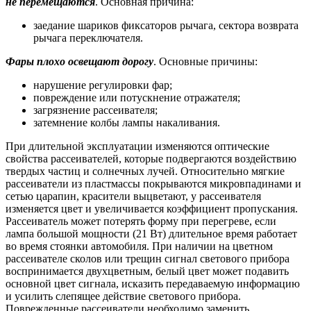
не перемещаются
. Основная причина:
заедание шариков фиксаторов рычага, сектора возврата
рычага переключателя.
Фары плохо освещают дорогу
. Основные причины:
нарушение регулировки фар;
повреждение или потускнение отражателя;
загрязнение рассеивателя;
затемнение колбы лампы накаливания.
При длительной эксплуатации изменяются оптические
свойства рассеивателей, которые подвергаются воздействию
твердых частиц и солнечных лучей. Относительно мягкие
рассеиватели из пластмассы покрываются микровпадинами и
сетью царапин, красители выцветают, у рассеивателя
изменяется цвет и увеличивается коэффициент пропускания.
Рассеиватель может потерять форму при перегреве, если
лампа большой мощности (21 Вт) длительное время работает
во время стоянки автомобиля. При наличии на цветном
рассеивателе сколов или трещин сигнал светового прибора
воспринимается двухцветным, белый цвет может подавить
основной цвет сигнала, исказить передаваемую информацию
и усилить слепящее действие светового прибора.
Поврежденные рассеиватели необходимо заменить.