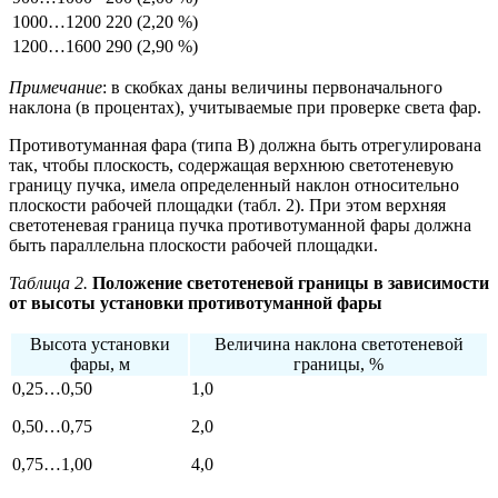
1000…1200
220 (2,20 %)
1200…1600
290 (2,90 %)
Примечание
: в скобках даны величины первоначального
наклона (в процентах), учитываемые при проверке света фар.
Противотуманная фара (типа B) должна быть отрегулирована
так, чтобы плоскость, содержащая верхнюю светотеневую
границу пучка, имела определенный наклон относительно
плоскости рабочей площадки (табл. 2). При этом верхняя
светотеневая граница пучка противотуманной фары должна
быть параллельна плоскости рабочей площадки.
Таблица 2.
Положение светотеневой границы в зависимости
от высоты установки противотуманной фары
Высота установки
Величина наклона светотеневой
фары, м
границы, %
0,25…0,50
1,0
0,50…0,75
2,0
0,75…1,00
4,0