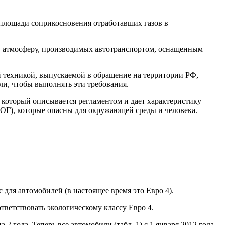
 площади соприкосновения отработавших газов в
 в атмосферу, производимых автотранспортом, оснащенным
й техникой, выпускаемой в обращение на территории РФ,
ли, чтобы выполнять эти требования.
д, который описывается регламентом и дает характеристику
(ОГ), которые опасны для окружающей среды и человека.
 для автомобилей (в настоящее время это Евро 4).
тветствовать экологическому классу Евро 4.
2 года. Теперь все автомобили (табл. 1) с 1 января 2012 года