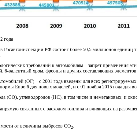
2 года
 в Госавтоинспекции РФ состоит более 50,5 миллионов единиц т
.
кологических требований к автомобилям – запрет применения эт
ий, 6-валентный хром, фреоны и других составляющих элементов
томобилей (ОГ) – с 2001 года введены для всех регистрируемых 
 нормы Евро 6 для новых моделей, и с 01 ноября 2015 года для 
да (СО), углеводородов (НС), в том числе и неметановых, и оки
напрямую связанных с расходом топлива и влияющих на разрушен
симости от величины выбросов СО
.
2