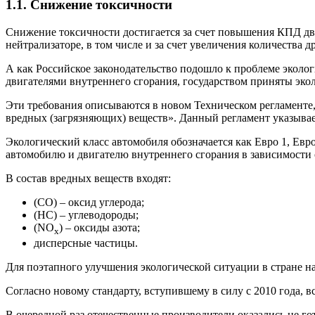
1.1. Снижение токсичности
Снижение токсичности достигается за счет повышения КПД дв
нейтрализаторе, в том числе и за счет увеличения количества др
А как Российское законодательство подошло к проблеме экол
двигателями внутреннего сгорания, государством приняты эко
Эти требования описываются в новом Техническом регламенте
вредных (загрязняющих) веществ». Данный регламент указывае
Экологический класс автомобиля обозначается как Евро 1, Евро
автомобилю и двигателю внутреннего сгорания в зависимости 
В состав вредных веществ входят:
(СО) – оксид углерода;
(НС) – углеводороды;
(NO
) – оксиды азота;
х
дисперсные частицы.
Для поэтапного улучшения экологической ситуации в стране на
Согласно новому стандарту, вступившему в силу с 2010 года, 
В очередной раз отечественные производители оказались не гот