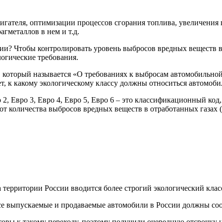
игателя, оптимизации процессов сгорания топлива, увеличения
агметаллов в нем и т.д.
огии? Чтобы контролировать уровень выбросов вредных веществ
логические требования.
, который называется «О требованиях к выбросам автомобильно
т, к какому экологическому классу должны относиться автомоби
 2, Евро 3, Евро 4, Евро 5, Евро 6 – это классификационный ко
от количества выбросов вредных веществ в отработанных газах 
 территории России вводится более строгий экологический класс
все выпускаемые и продаваемые автомобили в России должны соо
овы к такому переходу, поэтому получили очередную отсрочку на 