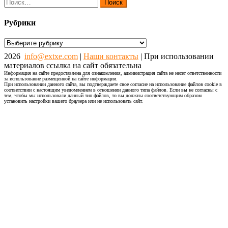
Найти:
Рубрики
Рубрики
2026
info@extxe.com
|
Наши контакты
| При использовании
материалов ссылка на сайт обязательна
Информация на сайте предоставлена для ознакомления, администрация сайта не несет ответственности
за использование размещенной на сайте информации.
При использовании данного сайта, вы подтверждаете свое согласие на использование файлов cookie в
соответствии с настоящим уведомлением в отношении данного типа файлов. Если вы не согласны с
тем, чтобы мы использовали данный тип файлов, то вы должны соответствующим образом
установить настройки вашего браузера или не использовать сайт.