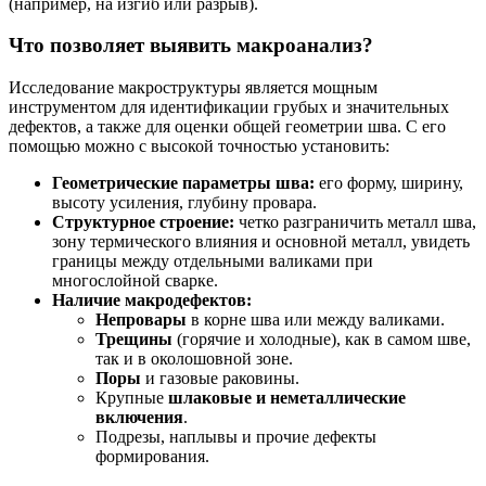
(например, на изгиб или разрыв).
Что позволяет выявить макроанализ?
Исследование макроструктуры является мощным
инструментом для идентификации грубых и значительных
дефектов, а также для оценки общей геометрии шва. С его
помощью можно с высокой точностью установить:
Геометрические параметры шва:
его форму, ширину,
высоту усиления, глубину провара.
Структурное строение:
четко разграничить металл шва,
зону термического влияния и основной металл, увидеть
границы между отдельными валиками при
многослойной сварке.
Наличие макродефектов:
Непровары
в корне шва или между валиками.
Трещины
(горячие и холодные), как в самом шве,
так и в околошовной зоне.
Поры
и газовые раковины.
Крупные
шлаковые и неметаллические
включения
.
Подрезы, наплывы и прочие дефекты
формирования.