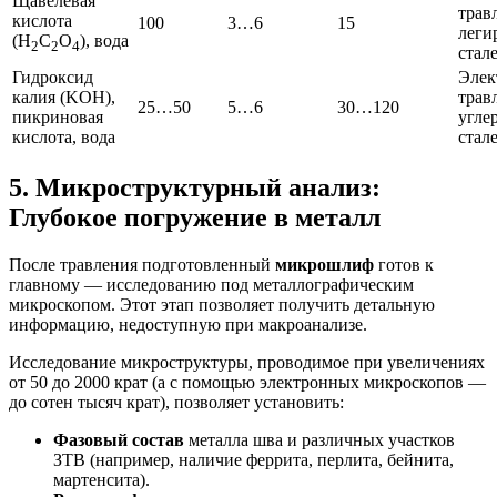
Щавелевая
трав
кислота
100
3…6
15
леги
(H
C
O
), вода
2
2
4
стал
Гидроксид
Элек
калия (KOH),
трав
25…50
5…6
30…120
пикриновая
угле
кислота, вода
стал
5. Микроструктурный анализ:
Глубокое погружение в металл
После травления подготовленный
микрошлиф
готов к
главному — исследованию под металлографическим
микроскопом. Этот этап позволяет получить детальную
информацию, недоступную при макроанализе.
Исследование микроструктуры, проводимое при увеличениях
от 50 до 2000 крат (а с помощью электронных микроскопов —
до сотен тысяч крат), позволяет установить:
Фазовый состав
металла шва и различных участков
ЗТВ (например, наличие феррита, перлита, бейнита,
мартенсита).