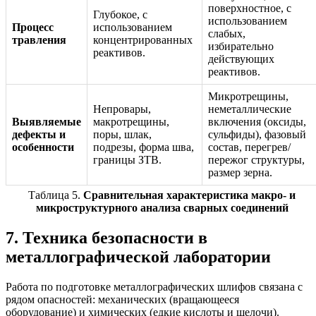
поверхностное, с
Глубокое, с
использованием
Процесс
использованием
слабых,
травления
концентрированных
избирательно
реактивов.
действующих
реактивов.
Микротрещины,
Непровары,
неметаллические
Выявляемые
макротрещины,
включения (оксиды,
дефекты и
поры, шлак,
сульфиды), фазовый
особенности
подрезы, форма шва,
состав, перегрев/
границы ЗТВ.
пережог структуры,
размер зерна.
Таблица 5.
Сравнительная характеристика макро- и
микроструктурного анализа сварных соединений
7. Техника безопасности в
металлографической лаборатории
Работа по подготовке металлографических шлифов связана с
рядом опасностей: механических (вращающееся
оборудование) и химических (едкие кислоты и щелочи).