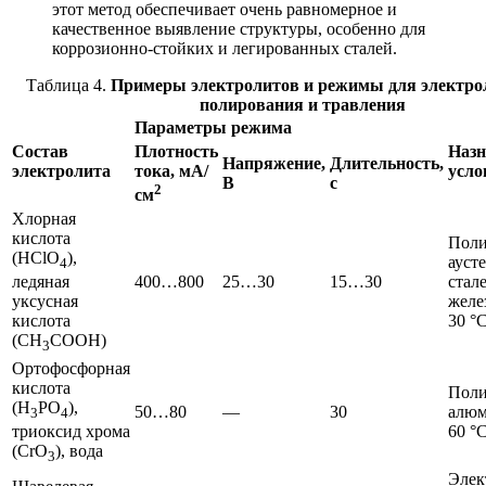
этот метод обеспечивает очень равномерное и
качественное выявление структуры, особенно для
коррозионно-стойких и легированных сталей.
Таблица 4.
Примеры электролитов и режимы для электро
полирования и травления
Параметры режима
Состав
Плотность
Назн
Напряжение,
Длительность,
электролита
тока, мА/
усло
В
с
2
см
Хлорная
кислота
Поли
(HClO
),
ауст
4
400…800
25…30
15…30
стал
ледяная
желе
уксусная
30 °
кислота
(CH
COOH)
3
Ортофосфорная
кислота
Поли
(H
PO
),
50…80
—
30
алюм
3
4
60 °
триоксид хрома
(CrO
), вода
3
Элек