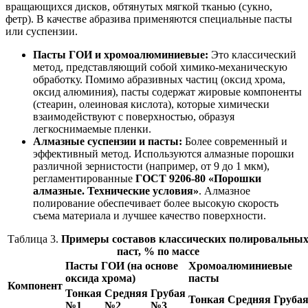
вращающихся дисков, обтянутых мягкой тканью (сукно,
фетр). В качестве абразива применяются специальные пасты
или суспензии.
Пасты ГОИ и хромоалюминиевые:
Это классический
метод, представляющий собой химико-механическую
обработку. Помимо абразивных частиц (оксид хрома,
оксид алюминия), пасты содержат жировые компоненты
(стеарин, олеиновая кислота), которые химически
взаимодействуют с поверхностью, образуя
легкоснимаемые пленки.
Алмазные суспензии и пасты:
Более современный и
эффективный метод. Используются алмазные порошки
различной зернистости (например, от 9 до 1 мкм),
регламентированные
ГОСТ 9206-80 «Порошки
алмазные. Технические условия»
. Алмазное
полирование обеспечивает более высокую скорость
съема материала и лучшее качество поверхности.
Таблица 3.
Примеры составов классических полировальны
паст, % по массе
Пасты ГОИ (на основе
Хромоалюминиевые
оксида хрома)
пасты
Компонент
Тонкая
Средняя
Грубая
Тонкая
Средняя
Груба
№1
№2
№3