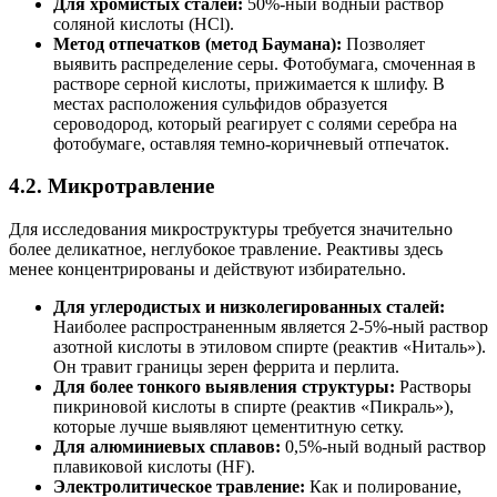
Для хромистых сталей:
50%-ный водный раствор
соляной кислоты (HCl).
Метод отпечатков (метод Баумана):
Позволяет
выявить распределение серы. Фотобумага, смоченная в
растворе серной кислоты, прижимается к шлифу. В
местах расположения сульфидов образуется
сероводород, который реагирует с солями серебра на
фотобумаге, оставляя темно-коричневый отпечаток.
4.2. Микротравление
Для исследования микроструктуры требуется значительно
более деликатное, неглубокое травление. Реактивы здесь
менее концентрированы и действуют избирательно.
Для углеродистых и низколегированных сталей:
Наиболее распространенным является 2-5%-ный раствор
азотной кислоты в этиловом спирте (реактив «Ниталь»).
Он травит границы зерен феррита и перлита.
Для более тонкого выявления структуры:
Растворы
пикриновой кислоты в спирте (реактив «Пикраль»),
которые лучше выявляют цементитную сетку.
Для алюминиевых сплавов:
0,5%-ный водный раствор
плавиковой кислоты (HF).
Электролитическое травление:
Как и полирование,