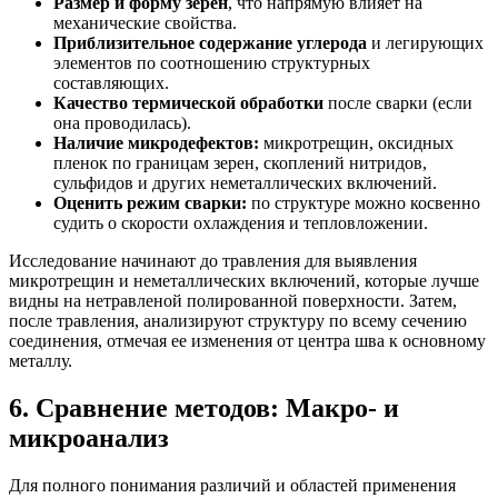
Размер и форму зерен
, что напрямую влияет на
механические свойства.
Приблизительное содержание углерода
и легирующих
элементов по соотношению структурных
составляющих.
Качество термической обработки
после сварки (если
она проводилась).
Наличие микродефектов:
микротрещин, оксидных
пленок по границам зерен, скоплений нитридов,
сульфидов и других неметаллических включений.
Оценить режим сварки:
по структуре можно косвенно
судить о скорости охлаждения и тепловложении.
Исследование начинают до травления для выявления
микротрещин и неметаллических включений, которые лучше
видны на нетравленой полированной поверхности. Затем,
после травления, анализируют структуру по всему сечению
соединения, отмечая ее изменения от центра шва к основному
металлу.
6. Сравнение методов: Макро- и
микроанализ
Для полного понимания различий и областей применения