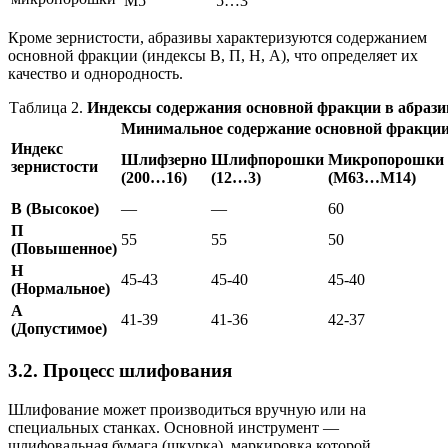
М5
5…3
Кроме зернистости, абразивы характеризуются содержанием
основной фракции (индексы В, П, Н, А), что определяет их
качество и однородность.
Таблица 2.
Индексы содержания основной фракции в абрази
Минимальное содержание основной фракци
Индекс
Шлифзерно
Шлифпорошки
Микропорошки
зернистости
(200…16)
(12…3)
(М63…М14)
В (Высокое)
—
—
60
П
55
55
50
(Повышенное)
Н
45-43
45-40
45-40
(Нормальное)
А
41-39
41-36
42-37
(Допустимое)
3.2. Процесс шлифования
Шлифование может производиться вручную или на
специальных станках. Основной инструмент —
шлифовальная бумага (шкурка), маркировка которой