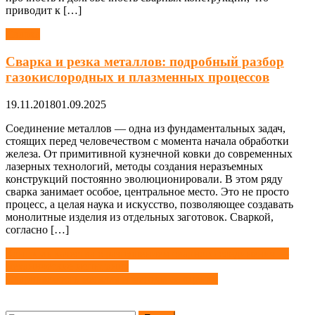
приводит к […]
Сварка
Сварка и резка металлов: подробный разбор
газокислородных и плазменных процессов
19.11.2018
01.09.2025
Соединение металлов — одна из фундаментальных задач,
стоящих перед человечеством с момента начала обработки
железа. От примитивной кузнечной ковки до современных
лазерных технологий, методы создания неразъемных
конструкций постоянно эволюционировали. В этом ряду
сварка занимает особое, центральное место. Это не просто
процесс, а целая наука и искусство, позволяющее создавать
монолитные изделия из отдельных заготовок. Сваркой,
согласно […]
Навигация
Контроль качества с разрушением сварного соединения —
механические испытания
по
Свариваемость металла и методы ее оценки
записям