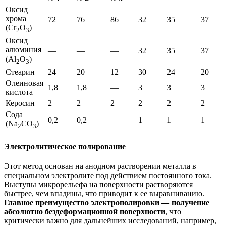
Оксид
хрома
72
76
86
32
35
37
(Cr
O
)
2
3
Оксид
алюминия
—
—
—
32
35
37
(Al
O
)
2
3
Стеарин
24
20
12
30
24
20
Олеиновая
1,8
1,8
—
3
3
3
кислота
Керосин
2
2
2
2
2
2
Сода
0,2
0,2
—
1
1
1
(Na
CO
)
2
3
Электролитическое полирование
Этот метод основан на анодном растворении металла в
специальном электролите под действием постоянного тока.
Выступы микрорельефа на поверхности растворяются
быстрее, чем впадины, что приводит к ее выравниванию.
Главное преимущество электрополировки — получение
абсолютно бездеформационной поверхности
, что
критически важно для дальнейших исследований, например,