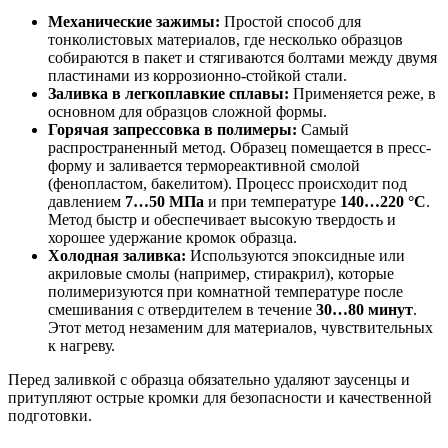
Механические зажимы:
Простой способ для
тонколистовых материалов, где несколько образцов
собираются в пакет и стягиваются болтами между двумя
пластинами из коррозионно-стойкой стали.
Заливка в легкоплавкие сплавы:
Применяется реже, в
основном для образцов сложной формы.
Горячая запрессовка в полимеры:
Самый
распространенный метод. Образец помещается в пресс-
форму и заливается термореактивной смолой
(фенопластом, бакелитом). Процесс происходит под
давлением
7…50 МПа
и при температуре
140…220 °С
.
Метод быстр и обеспечивает высокую твердость и
хорошее удержание кромок образца.
Холодная заливка:
Используются эпоксидные или
акриловые смолы (например, стиракрил), которые
полимеризуются при комнатной температуре после
смешивания с отвердителем в течение
30…80 минут
.
Этот метод незаменим для материалов, чувствительных
к нагреву.
Перед заливкой с образца обязательно удаляют заусенцы и
притупляют острые кромки для безопасности и качественной
подготовки.