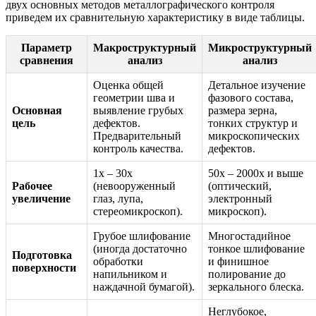
двух основных методов металлографического контроля
приведем их сравнительную характеристику в виде таблицы.
Параметр
Макроструктурный
Микроструктурный
сравнения
анализ
анализ
Оценка общей
Детальное изучение
геометрии шва и
фазового состава,
Основная
выявление грубых
размера зерна,
цель
дефектов.
тонких структур и
Предварительный
микроскопических
контроль качества.
дефектов.
1x – 30x
50x – 2000x и выше
Рабочее
(невооруженный
(оптический,
увеличение
глаз, лупа,
электронный
стереомикроскоп).
микроскоп).
Грубое шлифование
Многостадийное
(иногда достаточно
тонкое шлифование
Подготовка
обработки
и финишное
поверхности
напильником и
полирование до
наждачной бумагой).
зеркального блеска.
Неглубокое,