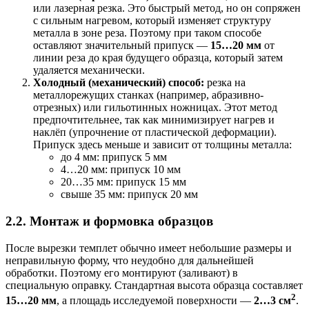
или лазерная резка. Это быстрый метод, но он сопряжен
с сильным нагревом, который изменяет структуру
металла в зоне реза. Поэтому при таком способе
оставляют значительный припуск —
15…20 мм
от
линии реза до края будущего образца, который затем
удаляется механически.
Холодный (механический) способ:
резка на
металлорежущих станках (например, абразивно-
отрезных) или гильотинных ножницах. Этот метод
предпочтительнее, так как минимизирует нагрев и
наклёп (упрочнение от пластической деформации).
Припуск здесь меньше и зависит от толщины металла:
до 4 мм: припуск 5 мм
4…20 мм: припуск 10 мм
20…35 мм: припуск 15 мм
свыше 35 мм: припуск 20 мм
2.2. Монтаж и формовка образцов
После вырезки темплет обычно имеет небольшие размеры и
неправильную форму, что неудобно для дальнейшей
обработки. Поэтому его монтируют (заливают) в
специальную оправку. Стандартная высота образца составляет
2
15…20 мм
, а площадь исследуемой поверхности —
2…3 см
.