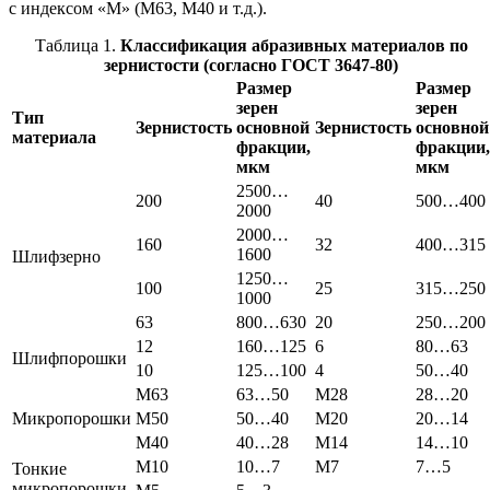
с индексом «М» (М63, М40 и т.д.).
Таблица 1.
Классификация абразивных материалов по
зернистости (согласно ГОСТ 3647-80)
Размер
Размер
зерен
зерен
Тип
Зернистость
основной
Зернистость
основной
материала
фракции,
фракции,
мкм
мкм
2500…
200
40
500…400
2000
2000…
160
32
400…315
1600
Шлифзерно
1250…
100
25
315…250
1000
63
800…630
20
250…200
12
160…125
6
80…63
Шлифпорошки
10
125…100
4
50…40
М63
63…50
М28
28…20
Микропорошки
М50
50…40
М20
20…14
М40
40…28
М14
14…10
М10
10…7
М7
7…5
Тонкие
микропорошки