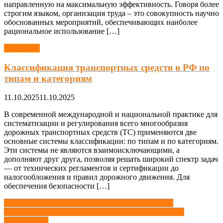
направленную на максимальную эффективность. Говоря более
строгим языком, организация труда – это совокупность научно
обоснованных мероприятий, обеспечивающих наиболее
рациональное использование […]
Транспорт
Классификация транспортных средств в РФ по
типам и категориям
11.10.2025
11.10.2025
В современной международной и национальной практике для
систематизации и регулирования всего многообразия
дорожных транспортных средств (ТС) применяются две
основные системы классификации: по типам и по категориям.
Эти системы не являются взаимоисключающими, а
дополняют друг друга, позволяя решать широкий спектр задач
— от технических регламентов и сертификации до
налогообложения и правил дорожного движения. Для
обеспечения безопасности […]
Навигация
Техническое обслуживание кузовов автомобилей
Организация технического обслуживания и ремонта
по
автомобилей