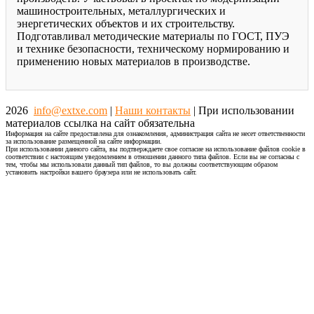
машиностроительных, металлургических и
энергетических объектов и их строительству.
Подготавливал методические материалы по ГОСТ, ПУЭ
и технике безопасности, техническому нормированию и
применению новых материалов в производстве.
2026
info@extxe.com
|
Наши контакты
| При использовании
материалов ссылка на сайт обязательна
Информация на сайте предоставлена для ознакомления, администрация сайта не несет ответственности
за использование размещенной на сайте информации.
При использовании данного сайта, вы подтверждаете свое согласие на использование файлов cookie в
соответствии с настоящим уведомлением в отношении данного типа файлов. Если вы не согласны с
тем, чтобы мы использовали данный тип файлов, то вы должны соответствующим образом
установить настройки вашего браузера или не использовать сайт.