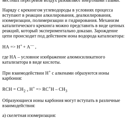
местных перегревов воздух разбавляют инертными газами.
Наряду с крекингом углеводороды в условиях процесса
вступают в реакции алкилирования, деалкилирования,
изомеризации, полимеризации и гидрирования. Механизм
каталитического крекинга можно представить в виде цепных
реакций, который экспериментально доказан. Зарождение
цепи происходит под действием иона водорода катализатора:
+
—
НА => Н
+ А
,
где НА – условное изображение алюмосиликатного
катализатора в виде кислоты.
+
При взаимодействии Н
с алкенами образуются ионы
карбония:
+
+
RСН = СН
Н
=> RС
Н – СН
2 +
3
Образующиеся ионы карбония могут вступать в различные
взаимодействия:
а) скелетная изомеризация: