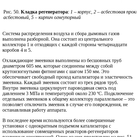
Рис. 50.
Кладка регенератора
:
1 – корпус, 2 – асбестовая прокл
асбестовый, 5 – кирпич огнеупорный
Система распределения воздуха и сбора дымовых газов
выполнена разборной. Она состоит из центрального
коллектора 1 и отходящих с каждой стороны четырнадцати
коробов 4 и 5.
Охлаждающие змеевики выполнены из бесшовных труб
диаметром 605 мм, которые соединены между собой
крутоизогнутыми фитингами с шагом 150 мм. Это
обеспечивает свободный проход катализатора и эластичность
змеевика. Каждый змеевик состоит из трех рядов труб.
Внутри змеевика циркулирует пароводяная смесь под
давлением 3 МПа и температурой около 230 ºС. Подключение
отдельных змеевиков к общему коллектору параллельное – это
позволяет отключить змеевик в случае его повреждения, не
останавливая работу аппарата.
В последнее время используются более совершенные
установки с однократным подъемом катализатора с
использование совмещенных реакторов-регенераторов
различных конструкций. Один из них представлен на рис. 51.