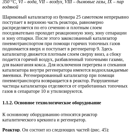
о
350
С, VI – вода, VII – воздух, VIII – дымовые газы, IX – пар
водяной
Шариковый катализатор из бункера 25 самотеком непрерывно
поступает в верхнюю часть реактора, равномерно
распределяется по его сечению и плотным слоем
поседовательно проходит реакционную зону, зону сепарации
и зону отпарки. После этого закоксованный катализатор
пневмотранспортом при помощи горячих топочных газов
поднимается вверх и поступает в регенератор 9. Здесь
катализатор движется плотным слоем сверху вниз, а сбоку
подается горячий воздух, разбавленный топочными газами,
для выжигания кокса. Для исключения перегрева и спекания
катализатора внутри регенератора имеются водоохлаждаемые
змеевики. Регенерированный катализатор при помощи
пневмотранспорта возвращается в реактор. Разрушенные
частицы катализатора отделяются от отработанных топочных
газов в сепараторе 10 и утилизируются.
1.1.2. Основное технологическое оборудование
К основному оборудованию относятся реактор
каталитического крекинга и регенератор.
Реактор
. Он состоит из следующих частей (рис. 45):