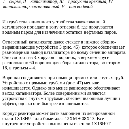
I – сырье, II – катализатор, III – продукты крекинга, IV –
катализатор закоксованный, V – пар водяной
Из труб сепарационного устройства закоксованный
катализатор попадает в зону отпарки б, где продувается
водяным паром для извлечения остатков нефтяных паров.
Отпаренный катализатор далее стекает в нижнее сборно-
выравнивающее устройство 3 (рис. 45), которое обеспечивает
равномерный вывод катализатора по всему сечению аппарата.
Оно состоит из 3-х ярусов – воронок, в верхнем ярусе
расположено 60 воронок для сбора катализатора, во втором –
16, в третьем – 4.
Воронки соединяются при помощи прямых или гнутых труб.
Устройство с прямыми трубами (рис. 47) меньше
изнашивается. Однако оно менее равномерно обеспечивает
выход катализатора. Более совершенными являются
устройства с гнутыми трубами, обеспечивающими лучший
эффект, однако они быстрее изнашиваются.
Корпус реактора может быть выполнен из легированной
стали 1Х18Н9Т или биметалла 12ХМ + 08Х13. Все
внутренние устройства выполнены из стали 1Х18Н9Т.