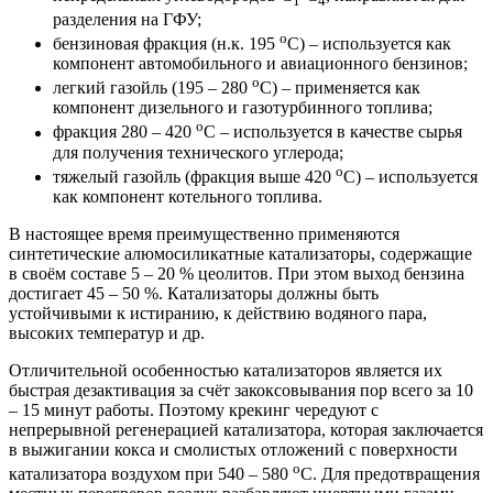
1
4
разделения на ГФУ;
о
бензиновая фракция (н.к. 195
С) – используется как
компонент автомобильного и авиационного бензинов;
о
легкий газойль (195 – 280
С) – применяется как
компонент дизельного и газотурбинного топлива;
о
фракция 280 – 420
С – используется в качестве сырья
для получения технического углерода;
о
тяжелый газойль (фракция выше 420
С) – используется
как компонент котельного топлива.
В настоящее время преимущественно применяются
синтетические алюмосиликатные катализаторы, содержащие
в своём составе 5 – 20 % цеолитов. При этом выход бензина
достигает 45 – 50 %. Катализаторы должны быть
устойчивыми к истиранию, к действию водяного пара,
высоких температур и др.
Отличительной особенностью катализаторов является их
быстрая дезактивация за счёт закоксовывания пор всего за 10
– 15 минут работы. Поэтому крекинг чередуют с
непрерывной регенерацией катализатора, которая заключается
в выжигании кокса и смолистых отложений с поверхности
о
катализатора воздухом при 540 – 580
С. Для предотвращения