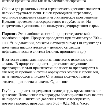
лёгкого крекинга или так называемого висбрекинга.
Общим для различных схем термического крекинга является
наличие трубчатой печи. В ней проводится нагревание,
частичное испарение сырья и его химическое превращение.
Крекинг протекает непосредственно в трубах печи. На
современных установках используется рециркуляция сырья.
Пиролиз.
Это наиболее жесткий процесс термической
обработки нефти. Процесс проводится при температуре 700 –
о
1000
С и давлении, близком к атмосферному. Он служит для
получения низших алкенов – ценного сырья для
нефтехимического синтеза (этилен, пропилен и др.).
В качестве сырья для пиролиза чаще всего используются
алканы. В процессе пиролиза протекают следующие
превращения: этан практически полностью превращается в
этилен; из пропана и бутана образуются этилен и пропилен,
из углеводородов с числом С
и выше получают смесь
4
этилена, пропилена и алкены С
и выше.
4
Глубину пиролиза определяют температура, время контакта и
давление. Повышение температуры благоприятно сказывается
на пиролизе. Снижение давления также благоприятно,
поэтому процесс проводят при 0,03 – 0,12 МПа. Часто