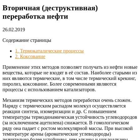
Вторичная (деструктивная)
переработка нефти
26.02.2019
Содержание страницы
1. Термокаталические процессы
2. Коксование
Применение этих методов позволяет получать из нефти новые
вещества, которые не входят в её состав. Наиболее старыми из
них являются термические, в том числе термический крекинг,
пиролиз, коксование. Более современными являются
процессы с использованием катализаторов.
Механизм термических методов переработки очень сложен.
Наряду с термическим распадом молекул осуществляется
реакции синтеза, изомеризации и др. С повышением
температуры термодинамическая устойчивость углеводородов
(за исключением ацетилена) снижается. В гомологическом
ряду она падает с ростом молекулярной массы. При высокой
температуре арены (ароматические углеводороды)
значительно более устойчивы, чем алканы и циклоалканы.