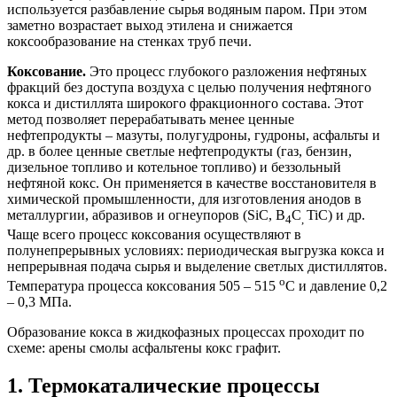
используется разбавление сырья водяным паром. При этом
заметно возрастает выход этилена и снижается
коксообразование на стенках труб печи.
Коксование.
Это процесс глубокого разложения нефтяных
фракций без доступа воздуха с целью получения нефтяного
кокса и дистиллята широкого фракционного состава. Этот
метод позволяет перерабатывать менее ценные
нефтепродукты – мазуты, полугудроны, гудроны, асфальты и
др. в более ценные светлые нефтепродукты (газ, бензин,
дизельное топливо и котельное топливо) и беззольный
нефтяной кокс. Он применяется в качестве восстановителя в
химической промышленности, для изготовления анодов в
металлургии, абразивов и огнеупоров (SiC, B
С
TiC) и др.
4
,
Чаще всего процесс коксования осуществляют в
полунепрерывных условиях: периодическая выгрузка кокса и
непрерывная подача сырья и выделение светлых дистиллятов.
о
Температура процесса коксования 505 – 515
С и давление 0,2
– 0,3 МПа.
Образование кокса в жидкофазных процессах проходит по
схеме: арены смолы асфальтены кокс графит.
1. Термокаталические процессы