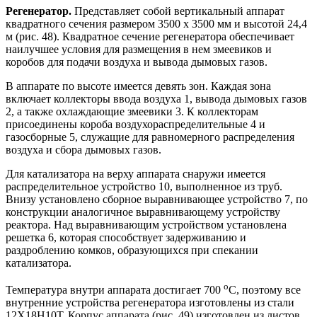
Регенератор.
Представляет собой вертикальный аппарат
квадратного сечения размером 3500 х 3500 мм и высотой 24,4
м (рис. 48). Квадратное сечение регенератора обеспечивает
наилучшее условия для размещения в нем змеевиков и
коробов для подачи воздуха и вывода дымовых газов.
В аппарате по высоте имеется девять зон. Каждая зона
включает коллекторы ввода воздуха 1, вывода дымовых газов
2, а также охлаждающие змеевики 3. К коллекторам
присоединены короба воздухораспределительные 4 и
газосборные 5, служащие для равномерного распределения
воздуха и сбора дымовых газов.
Для катализатора на верху аппарата снаружи имеется
распределительное устройство 10, выполненное из труб.
Внизу установлено сборное выравнивающее устройство 7, по
конструкции аналогичное выравнивающему устройству
реактора. Над выравнивающим устройством установлена
решетка 6, которая способствует задерживанию и
раздроблению комков, образующихся при спекании
катализатора.
о
Температура внутри аппарата достигает 700
С, поэтому все
внутренние устройства регенератора изготовлены из стали
12Х18Н10Т. Корпус аппарата (рис. 49) изготовлен из листов