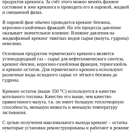
продуктов крекинга. За счёт этого можно менять фазовое
состояние в зоне крекинга и проводить его в паровой, жидкой
и смешанной фазах.
В паровой фазе обычно проводится крекинг бензина,
керосино-газойлевых фракций. На эти процессы давление
оказывает значительное влияние. Влияние давления на
жидкофазный крекинг тяжёлых видов сырья (мазута, гудрона)
невелико.
Основным продуктом термического крекинга является
углеводородный газ – сырьё для нефтехимического синтеза,
крекинг-бензин, керосино-газойлевая фракция, термогазойль
и крекинг-остаток. Для термического крекинга используют
различные виды исходного сырья: от лёгкого бензина до
гудрона.
о
Крекинг-остаток (выше 350
С) используется в качестве
котельного топлива. Качество его выше, чем качество
прямогонного мазута, т.к. он имеет большую теплотворную
способность, меньшую вязкость и меньшую температуру
застывания.
С целью получения максимального выхода крекинг – остатка
некоторые установки реконструированы и работают в режиме