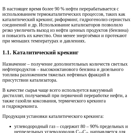
В настоящее время более 90 % нефти перерабатывается с
использованием термокаталитических процессов, таких как
каталитический крекинг, риформинг, гидрогенолиз сернистых
соединений и др. Использование катализаторов позволило
резко увеличить выход из нефти ценных продуктов (бензина)
и повысить их качество. Они менее энергоёмки и протекают
при меньших температурах и давлениях.
1.1. Каталитический крекинг
Назначение – получение дополнительных количеств светлых
нефтепродуктов – высокооктанового бензина и дизельного
топлива разложением тяжелых нефтяных фракций в
присутствии катализатора.
В качестве сырья чаще всего используется вакуумный
дистиллят, получаемый при первичной переработке нефти, а
также газойли коксования, термического крекинга
и гидрокрекинга.
Продукция установки каталитического крекинга:
углеводородный газ – содержит 80 – 90% предельных и
непредельных углеводородов С
-С
, направляется для