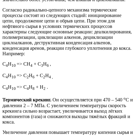
Согласно радикально-цепного механизма термические
процессы состоят из следующих стадий: инициирование
цепи, продолжение цепи и обрыв цепи. При этом для
нефтяного сырья в условиях термических процессов
характерны следующие основные реакции: деалкилирования,
полимеризации, циклизации алкенов, дециклизации
циклоалканов, деструктивная конденсация алкенов,
конденсация аренов, реакции глубокого уплотнения до кокса.
Например:
С
Н
=> СН
+ С
Н
,
4
10
4
3
6
С
Н
=> С
Н
+ С
Н
4
10
2
6
2
4 ,
С
Н
=> С
Н
+ Н
.
4
10
4
8
2
о
Термический крекинг.
Он осуществляется при 470 – 540
С и
давлении 2 – 7 МПа. С увеличением температуры скорость
крекинга сильно возрастает, увеличивается выход лёгких
компонентов (газа) и снижаются выходы тяжёлых фракций и
кокса.
Увеличение давления повышает температуру кипения сырья и