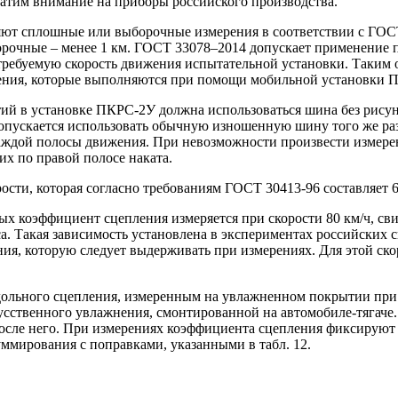
ратим внимание на приборы российского производства.
ют сплошные или выборочные измерения в соответствии с ГОС
борочные – менее 1 км. ГОСТ 33078–2014 допускает применение
 требуемую скорость движения испытательной установки. Таким
ения, которые выполняются при помощи мобильной установки 
 в установке ПКРС-2У должна использоваться шина без рисунка
опускается использовать обычную изношенную шину того же раз
аждой полосы движения. При невозможности произвести измерени
их по правой полосе наката.
сти, которая согласно требованиям ГОСТ 30413-96 составляет 6
рых коэффициент сцепления измеряется при скорости 80 км/ч, св
а. Такая зависимость установлена в экспериментах российских
ния, которую следует выдерживать при измерениях. Для этой с
льного сцепления, измеренным на увлажненном покрытии при р
сственного увлажнения, смонтированной на автомобиле-тягаче.
 после него. При измерениях коэффициента сцепления фиксирую
уммирования с поправками, указанными в табл. 12.