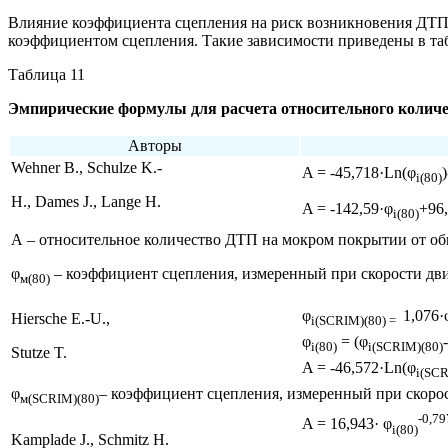
Влияние коэффициента сцепления на риск возникновения ДТП
коэффициентом сцепления. Такие зависимости приведены в таб
Таблица 11
Эмпирические формулы для расчета относительного колич
Авторы
Wehner B., Schulze K.-
A = -45,718·Ln(φ
i(80)
H., Dames J., Lange H.
A = -142,59·φ
+96
i(80)
А – относительное количество ДТП на мокром покрытии от об
φ
– коэффициент сцепления, измеренный при скорости дви
м(80)
φ
1,076·
Hiersche E.-U.,
i(SCRIM)(80) =
φ
= (φ
i(80)
i(SCRIM)(80)
Stutze T.
A = -46,572·Ln(φ
i(SC
φ
– коэффициент сцепления, измеренный при скоро
м(SCRIM)(80)
-0,79
A = 16,943· φ
i(80)
Kamplade J., Schmitz H.