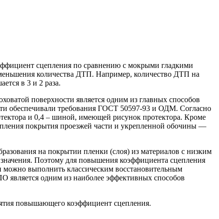
оэффициент сцепления по сравнению с мокрыми гладкими
 уменьшения количества ДТП. Например, количество ДТП на
тся в 3 и 2 раза.
оховатой поверхности является одним из главных способов
сти обеспечивали требования ГОСТ 50597-93 и ОДМ. Согласно
отектора и 0,4 – шиной, имеющей рисунок протектора. Кроме
цепления покрытия проезжей части и укрепленной обочины —
бразования на покрытии пленки (слоя) из материалов с низким
 значения. Поэтому для повышения коэффициента сцепления
ти можно выполнить классическим восстановительным
О является одним из наиболее эффективных способов
риятия повышающего коэффициент сцепления.