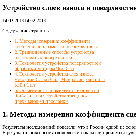
Устройство слоев износа и поверхност
14.02.2019
14.02.2019
Содержание страницы
1. Методы измерения коэффициента
сцепления и параметров шероховатости
2. Традиционные способы устройства
шероховатых поверхностей
3. Технология устройства поверхностной
обработки методом Чип Сил
4. Технология устройства слоя износа
методами Слари Сил, Микросюрфейсинг и
Кейп Сил
5. Особенности применения технологии
Фиб-Сил для устройства трещино-
прерывающей прослойки
1. Методы измерения коэффициента сце
Результаты исследований показали, что в России одной из о
В результате повышения скользкости покрытий происходит уве