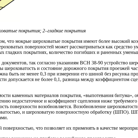
ховатые покрытия; 2–гладкие покрытия
 том, что мокрые шероховатые покрытия имеют более высокий к
 шероховатых поверхностей может рассматриваться как средство
 гладких покрытиях, количество погибших и раненных уменьшае
 документов, так согласно указаниям ВСН 38-90 устройство шер
бы шероховатость и состояние дорожного покрытия проезжей ча
жна быть не менее 0,3 при измерении его шиной без рисунка пр
сти допускается не более 0,1, разница между коэффициентом с
емости каменных материалов покрытия, «выпотевания битума», о
ению недостаточное и коэффициент сцепления ниже требуемого
ость поверхности возобновляется. Возобновление шероховатос
ховатостью, и шероховатую поверхностную обработку (ШПО). ШП
ами.
й поверхностью, что позволяет их применять в качестве мероп