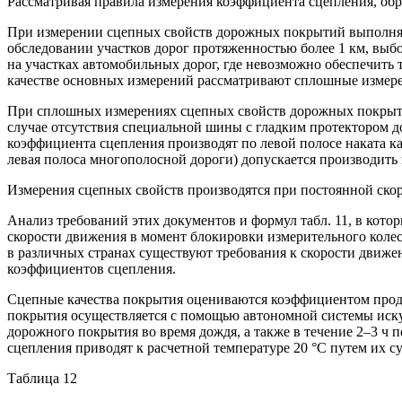
Рассматривая правила измерения коэффициента сцепления, об
При измерении сцепных свойств дорожных покрытий выполня
обследовании участков дорог протяженностью более 1 км, вы
на участках автомобильных дорог, где невозможно обеспечить
качестве основных измерений рассматривают сплошные измер
При сплошных измерениях сцепных свойств дорожных покрытий
случае отсутствия специальной шины с гладким протектором д
коэффициента сцепления производят по левой полосе наката к
левая полоса многополосной дороги) допускается производить 
Измерения сцепных свойств производятся при постоянной скоро
Анализ требований этих документов и формул табл. 11, в кото
скорости движения в момент блокировки измерительного колес
в различных странах существуют требования к скорости движе
коэффициентов сцепления.
Сцепные качества покрытия оцениваются коэффициентом продо
покрытия осуществляется с помощью автономной системы иску
дорожного покрытия во время дождя, а также в течение 2–3 ч
сцепления приводят к расчетной температуре 20 °С путем их с
Таблица 12