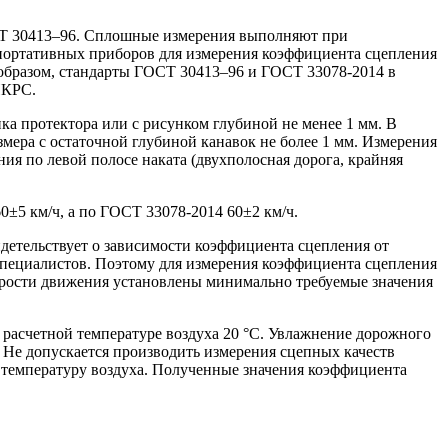
Т 30413–96. Сплошные измерения выполняют при
 портативных приборов для измерения коэффициента сцепления
 образом, стандарты ГОСТ 30413–96 и ГОСТ 33078-2014 в
ПКРС.
 протектора или с рисунком глубиной не менее 1 мм. В
мера с остаточной глубиной канавок не более 1 мм. Измерения
я по левой полосе наката (двухполосная дорога, крайняя
0±5 км/ч, а по ГОСТ 33078-2014 60±2 км/ч.
идетельствует о зависимости коэффициента сцепления от
 специалистов. Поэтому для измерения коэффициента сцепления
корости движения установлены минимально требуемые значения
асчетной температуре воздуха 20 °С. Увлажнение дорожного
 Не допускается производить измерения сцепных качеств
т температуру воздуха. Полученные значения коэффициента