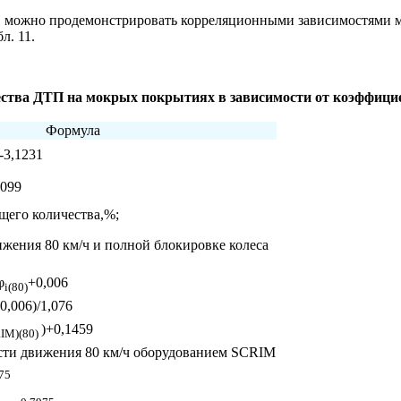
 можно продемонстрировать корреляционными зависимостями ме
л. 11.
ества ДТП на мокрых покрытиях в зависимости от коэффици
Формула
)-3,1231
,099
щего количества,%;
жения 80 км/ч и полной блокировке колеса
φ
+0,006
i(80)
-0,006)/1,076
)+0,1459
RIM)(80)
сти движения 80 км/ч оборудованием SCRIM
75