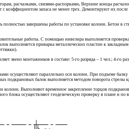
торам, расчалками, связями-распорками
.
Верхние концы расчалок
т с коэффициентом запаса не менее трех. Демонтируют их после
ь полностью завершены работы по установке колонн. Бетон в ст
вительные работы. С помощью нивелира выполняется проверка 
лок выполняется приварка металлических пластин к закладным 
оттяжки).
звено монтажников в составе: 5-го разряда – 1 чел.; 4-го разряда 
ами осуществляют параллельно оси колонн. При подъеме балку 
х подкрановых балок выполняется методом поворота стрелы кран
ли колонн. Выполняют временное закрепление торцов подкранов
ного блока осуществляют геодезическую проверку в плане и по 