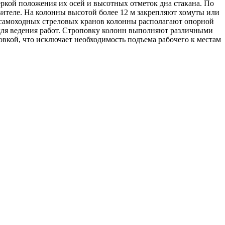
ркой положения их осей и высотных отметок дна стакана. По
овителе. На колонны высотой более 12 м закрепляют хомуты или
и самоходных стреловых кранов колонны располагают опорной
для ведения работ. Строповку колонн выполняют различными
кой, что исключает необходимость подъема рабочего к местам