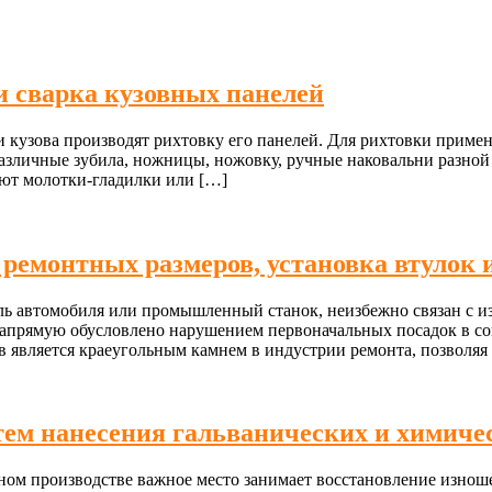
и сварка кузовных панелей
и кузова производят рихтовку его панелей. Для рихтовки прим
личные зубила, ножницы, ножовку, ручные наковальни разной фо
ют молотки-гладилки или […]
 ремонтных размеров, установка втулок
ль автомобиля или промышленный станок, неизбежно связан с и
 напрямую обусловлено нарушением первоначальных посадок в 
в является краеугольным камнем в индустрии ремонта, позволяя
тем нанесения гальванических и химич
м производстве важное место занимает восстановление изноше