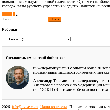
повышения эксплуатационной надежности. Одним из наиболее
колодок, валы рулевого управления и других, является нанесе
Пагинация
Назад
1
2
Найти:
записей
Рубрики
Рубрики
Составитель технической библиотеки:
инженер-консультант с опытом более 30 лет
модернизации машиностроительных, металлур
Александр Терехов
— инженер-консультант 
Участвовал в проектах по модернизации маш
по ГОСТ, ПУЭ и технике безопасности, тех
2026
info@extxe.com
|
Наши контакты
| При использовании мат