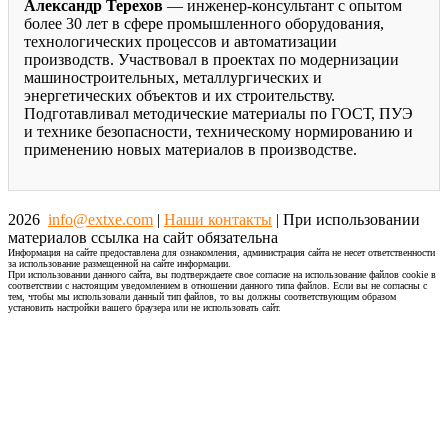
Александр Терехов
— инженер-консультант с опытом
более 30 лет в сфере промышленного оборудования,
технологических процессов и автоматизации
производств. Участвовал в проектах по модернизации
машиностроительных, металлургических и
энергетических объектов и их строительству.
Подготавливал методические материалы по ГОСТ, ПУЭ
и технике безопасности, техническому нормированию и
применению новых материалов в производстве.
2026
info@extxe.com
|
Наши контакты
| При использовании
материалов ссылка на сайт обязательна
Информация на сайте предоставлена для ознакомления, администрация сайта не несет ответственности
за использование размещенной на сайте информации.
При использовании данного сайта, вы подтверждаете свое согласие на использование файлов cookie в
соответствии с настоящим уведомлением в отношении данного типа файлов. Если вы не согласны с
тем, чтобы мы использовали данный тип файлов, то вы должны соответствующим образом
установить настройки вашего браузера или не использовать сайт.