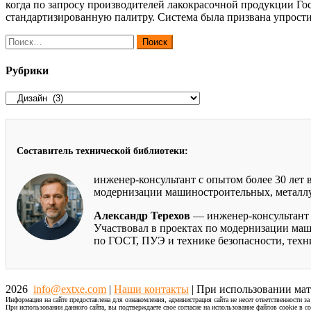
когда по запросу производителей лакокрасочной продукции Госу
стандартизированную палитру. Система была призвана упрос
Найти:
Рубрики
Рубрики
Составитель технической библиотеки:
инженер-консультант с опытом более 30 лет
модернизации машиностроительных, металлур
Александр Терехов
— инженер-консультант 
Участвовал в проектах по модернизации маш
по ГОСТ, ПУЭ и технике безопасности, тех
2026
info@extxe.com
|
Наши контакты
| При использовании мат
Информация на сайте предоставлена для ознакомления, администрация сайта не несет ответственности з
При использовании данного сайта, вы подтверждаете свое согласие на использование файлов cookie в