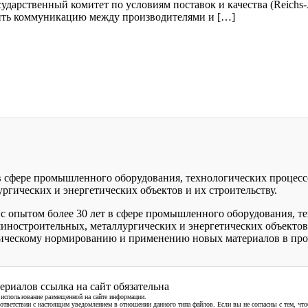
дарственный комитет по условиям поставок и качества (Reichs-Au
тить коммуникацию между производителями и […]
 в сфере промышленного оборудования, технологических процесс
гических и энергетических объектов и их строительству.
с опытом более 30 лет в сфере промышленного оборудования, те
иностроительных, металлургических и энергетических объектов
ническому нормированию и применению новых материалов в про
ериалов ссылка на сайт обязательна
а использование размещенной на сайте информации.
 соответствии с настоящим уведомлением в отношении данного типа файлов. Если вы не согласны с тем,