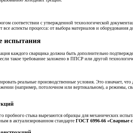
рогом соответствии с утвержденной технологической документ
ет все аспекты процесса: от выбора материалов и оборудования 
ые испытания
кация каждого сварщика должна быть дополнительно подтвержд
, если такое требование заложено в ППСР или другой технологи
овать реальные производственные условия. Это означает, что д
ожении (например, потолочном или вертикальном), а режимы, с
укций
го пробного стыка вырезаются образцы для механических испыта
нным в актуализированном стандарте
ГОСТ 6996-66 «Сварные с
конструкций