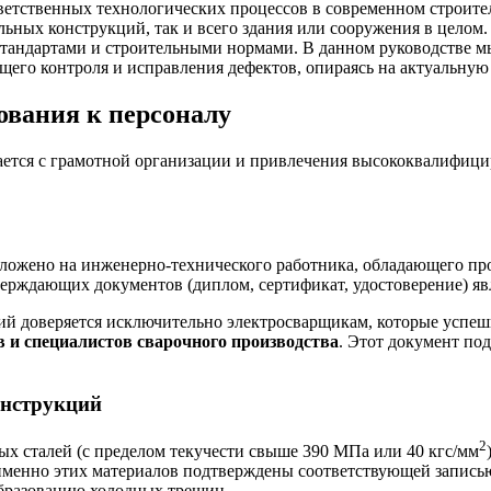
етственных технологических процессов в современном строител
льных конструкций, так и всего здания или сооружения в целом
тандартами и строительными нормами. В данном руководстве мы
его контроля и исправления дефектов, опираясь на актуальную
ования к персоналу
ается с грамотной организации и привлечения высококвалифици
озложено на инженерно-технического работника, обладающего 
верждающих документов (диплом, сертификат, удостоверение) яв
й доверяется исключительно электросварщикам, которые успеш
 и специалистов сварочного производства
. Этот документ по
онструкций
2
х сталей (с пределом текучести свыше 390 МПа или 40 кгс/мм
 именно этих материалов подтверждены соответствующей запис
образованию холодных трещин.