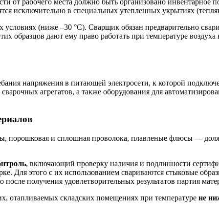
ости от рабочего места должно быть организовано инвентарное п
ятся исключительно в специальных утепленных укрытиях (тепляк
х условиях (ниже –30 °С). Сварщик обязан предварительно сва
х образцов дают ему право работать при температуре воздуха н
ебания напряжения в питающей электросети, к которой подключ
 сварочных агрегатов, а также оборудования для автоматизиро
ериалов
ы, порошковая и сплошная проволока, плавленые флюсы — долж
онтроль
, включающий проверку наличия и подлинности сертифи
рке. Для этого с их использованием свариваются стыковые обра
ько после получения удовлетворительных результатов партия мат
их, отапливаемых складских помещениях при температуре
не ни