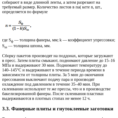
собирают в виде длинной ленты, а затем разрезают на
требуемый размер. Количество листов в па( кете n, шт.,
определяется по формуле
где S
— толщина фанеры, мм; k — коэффициент упрессовки;
ф
S
— толщина шпона, мм.
ш
Сборку пакетов производят на поддонах, которые загружают
в пресс. Затем плиты смыкают, поднимают давление до 15–16
МПа и выдерживают 30 мин. Поднимают температуру до
140–145°C и выдерживают в течение периода времени в
зависимости от толщины плиты. За 5 мин до окончания
прессования выключают подачу пара и производят
охлаждение под давлением в течение 35–40 мин. При
склеивании используют те же прессы, что и в производстве
бакелизированной фанеры. После склеивания пластики
выдерживаются в плотных стопах не менее 12 ч.
3.3. Фанерные плиты и гнутоклееные заготовки