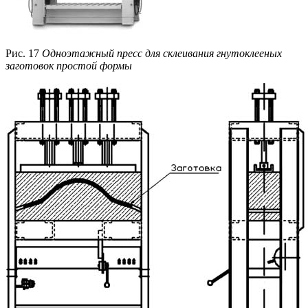
Рис. 17
Одноэтажный пресс для склеивания гнутоклееных
заготовок простой формы