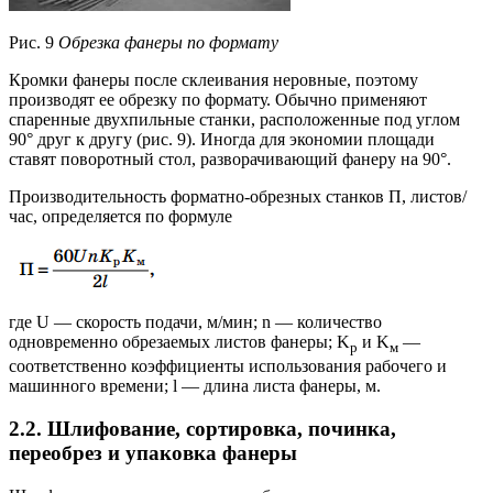
Рис. 9
Обрезка фанеры по формату
Кромки фанеры после склеивания неровные, поэтому
производят ее обрезку по формату. Обычно применяют
спаренные двухпильные станки, расположенные под углом
90° друг к другу (рис. 9). Иногда для экономии площади
ставят поворотный стол, разворачивающий фанеру на 90°.
Производительность форматно-обрезных станков П, листов/
час, определяется по формуле
где U — скорость подачи, м/мин; n — количество
одновременно обрезаемых листов фанеры; K
и K
—
р
м
соответственно коэффициенты использования рабочего и
машинного времени; l — длина листа фанеры, м.
2.2. Шлифование, сортировка, починка,
переобрез и упаковка фанеры