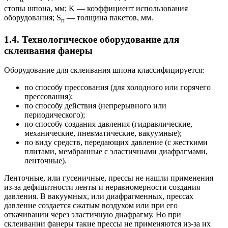
стопы шпона, мм; K — коэффициент использования
оборудования; S
— толщина пакетов, мм.
п
1.4. Технологическое оборудование для
склеивания фанеры
Оборудование для склеивания шпона классифицируется:
по способу прессования (для холодного или горячего
прессования);
по способу действия (непрерывного или
периодического);
по способу создания давления (гидравлические,
механические, пневматические, вакуумные);
по виду средств, передающих давление (с жесткими
плитами, мембранные с эластичными диафрагмами,
ленточные).
Ленточные, или гусеничные, прессы не нашли применения
из-за дефицитности ленты и неравномерности создания
давления. В вакуумных, или диафрагменных, прессах
давление создается сжатым воздухом или при его
откачивании через эластичную диафрагму. Но при
склеивании фанеры такие прессы не применяются из-за их