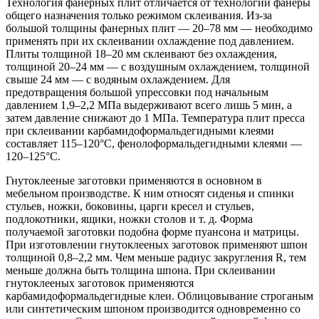
Технология фанерных плит отличается от технологии фанеры
общего назначения только режимом склеивания. Из-за
большой толщины фанерных плит — 20–78 мм — необходимо
применять при их склеивании охлаждение под давлением.
Плиты толщиной 18–20 мм склеивают без охлаждения,
толщиной 20–24 мм — с воздушным охлаждением, толщиной
свыше 24 мм — с водяным охлаждением. Для
предотвращения большой упрессовки под начальным
давлением 1,9–2,2 МПа выдерживают всего лишь 5 мин, а
затем давление снижают до 1 МПа. Температура плит пресса
при склеивании карбамидоформальдегидными клеями
составляет 115–120°C, фенолоформальдегидными клеями —
120–125°C.
Гнутоклееные заготовки применяются в основном в
мебельном производстве. К ним относят сиденья и спинки
стульев, ножки, боковины, царги кресел и стульев,
подлокотники, ящики, ножки столов и т. д. Форма
получаемой заготовки подобна форме пуансона и матрицы.
При изготовлении гнутоклееных заготовок применяют шпон
толщиной 0,8–2,2 мм. Чем меньше радиус закругления R, тем
меньше должна быть толщина шпона. При склеивании
гнутоклееных заготовок применяются
карбамидоформальдегидные клеи. Облицовывание строганым
или синтетическим шпоном производится одновременно со