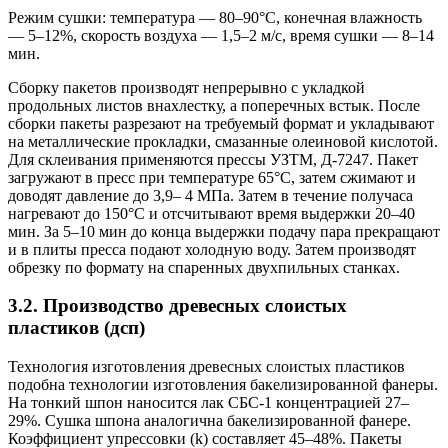
Режим сушки: температура — 80–90°C, конечная влажность
— 5–12%, скорость воздуха — 1,5–2 м/с, время сушки — 8–14
мин.
Сборку пакетов производят непрерывно с укладкой
продольных листов внахлестку, а поперечных встык. После
сборки пакеты разрезают на требуемый формат и укладывают
на металлические прокладки, смазанные олеиновой кислотой.
Для склеивания применяются прессы УЗТМ, Д-7247. Пакет
загружают в пресс при температуре 65°C, затем сжимают и
доводят давление до 3,9– 4 МПа. Затем в течение получаса
нагревают до 150°C и отсчитывают время выдержки 20–40
мин. За 5–10 мин до конца выдержки подачу пара прекращают
и в плиты пресса подают холодную воду. Затем производят
обрезку по формату на спаренных двухпильных станках.
3.2. Производство древесных слоистых
пластиков (дсп)
Технология изготовления древесных слоистых пластиков
подобна технологии изготовления бакелизированной фанеры.
На тонкий шпон наносится лак СБС-1 концентрацией 27–
29%. Сушка шпона аналогична бакелизированной фанере.
Коэффициент упрессовки (k) составляет 45–48%. Пакеты