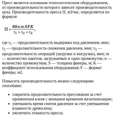
Пресс является основным технологическим оборудованием,
от производительности которого зависит производительность
цеха. Производительность пресса П, м3/час, определяется по
формуле
где τ
— продолжительность выдержки под давлением, мин;
1
τ
— продолжительность снижения давления, мин; τ
—
2
3
продолжительность операций (загрузки и выгрузки), мин; m
— количество пакетов, загружаемых в один промежуток; n —
количество промежутков; S — толщина фанеры, м; K —
коэффициент использования оборудования; F — формат
фанеры, м2.
Повысить производительность можно следующими
способами:
сократить продолжительность прессования за счет
применения клеев с меньшим временем желатинизации;
уменьшить время снятия давления за счет уменьшения
влажности древесины;
увеличить этажность пресса;