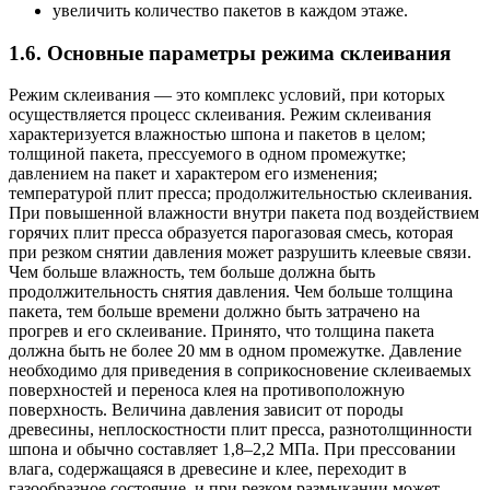
увеличить количество пакетов в каждом этаже.
1.6. Основные параметры режима склеивания
Режим склеивания — это комплекс условий, при которых
осуществляется процесс склеивания. Режим склеивания
характеризуется влажностью шпона и пакетов в целом;
толщиной пакета, прессуемого в одном промежутке;
давлением на пакет и характером его изменения;
температурой плит пресса; продолжительностью склеивания.
При повышенной влажности внутри пакета под воздействием
горячих плит пресса образуется парогазовая смесь, которая
при резком снятии давления может разрушить клеевые связи.
Чем больше влажность, тем больше должна быть
продолжительность снятия давления. Чем больше толщина
пакета, тем больше времени должно быть затрачено на
прогрев и его склеивание. Принято, что толщина пакета
должна быть не более 20 мм в одном промежутке. Давление
необходимо для приведения в соприкосновение склеиваемых
поверхностей и переноса клея на противоположную
поверхность. Величина давления зависит от породы
древесины, неплоскостности плит пресса, разнотолщинности
шпона и обычно составляет 1,8–2,2 МПа. При прессовании
влага, содержащаяся в древесине и клее, переходит в
газообразное состояние, и при резком размыкании может