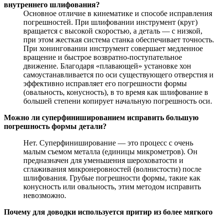
внутреннего шлифования?
Основное отличие в кинематике и способе исправления
погрешностей. При шлифовании инструмент (круг)
вращается с высокой скоростью, а деталь — с низкой,
при этом жесткая система станка обеспечивает точность.
При хонинговании инструмент совершает медленное
вращение и быстрое возвратно-поступательное
движение. Благодаря «плавающей» установке хон
самоустанавливается по оси существующего отверстия и
эффективно исправляет его погрешности формы
(овальность, конусность), в то время как шлифование в
большей степени копирует начальную погрешность оси.
Можно ли суперфинишированием исправить большую
погрешность формы детали?
Нет. Суперфиниширование — это процесс с очень
малым съемом металла (единицы микрометров). Он
предназначен для уменьшения шероховатости и
сглаживания микронеровностей (волнистости) после
шлифования. Грубые погрешности формы, такие как
конусность или овальность, этим методом исправить
невозможно.
Почему для доводки используется притир из более мягкого