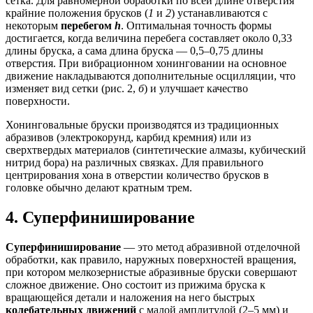
сетка. Для равномерной обработки по всей длине отверстия
крайние положения брусков (
1
и
2
) устанавливаются с
некоторым
перебегом
h
. Оптимальная точность формы
достигается, когда величина перебега составляет около 0,33
длины бруска, а сама длина бруска — 0,5–0,75 длины
отверстия. При вибрационном хонинговании на основное
движение накладываются дополнительные осцилляции, что
изменяет вид сетки (рис. 2,
б
) и улучшает качество
поверхности.
Хонинговальные бруски производятся из традиционных
абразивов (электрокорунд, карбид кремния) или из
сверхтвердых материалов (синтетические алмазы, кубический
нитрид бора) на различных связках. Для правильного
центрирования хона в отверстии количество брусков в
головке обычно делают кратным трем.
4. Суперфиниширование
Суперфиниширование
— это метод абразивной отделочной
обработки, как правило, наружных поверхностей вращения,
при котором мелкозернистые абразивные бруски совершают
сложное движение. Оно состоит из прижима бруска к
вращающейся детали и наложения на него быстрых
колебательных движений
с малой амплитудой (2–5 мм) и