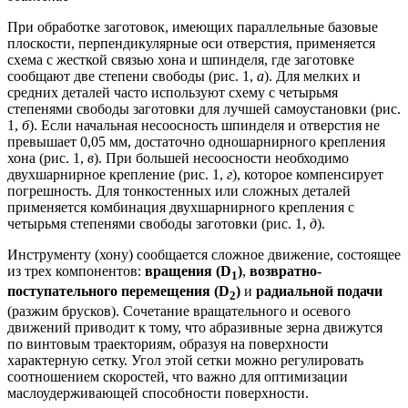
При обработке заготовок, имеющих параллельные базовые
плоскости, перпендикулярные оси отверстия, применяется
схема с жесткой связью хона и шпинделя, где заготовке
сообщают две степени свободы (рис. 1,
а
). Для мелких и
средних деталей часто используют схему с четырьмя
степенями свободы заготовки для лучшей самоустановки (рис.
1,
б
). Если начальная несоосность шпинделя и отверстия не
превышает 0,05 мм, достаточно одношарнирного крепления
хона (рис. 1,
в
). При большей несоосности необходимо
двухшарнирное крепление (рис. 1,
г
), которое компенсирует
погрешность. Для тонкостенных или сложных деталей
применяется комбинация двухшарнирного крепления с
четырьмя степенями свободы заготовки (рис. 1,
д
).
Инструменту (хону) сообщается сложное движение, состоящее
из трех компонентов:
вращения (D
)
,
возвратно-
1
поступательного перемещения (D
)
и
радиальной подачи
2
(разжим брусков). Сочетание вращательного и осевого
движений приводит к тому, что абразивные зерна движутся
по винтовым траекториям, образуя на поверхности
характерную сетку. Угол этой сетки можно регулировать
соотношением скоростей, что важно для оптимизации
маслоудерживающей способности поверхности.