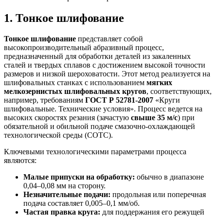
1. Тонкое шлифование
Тонкое шлифование
представляет собой
высокопроизводительный абразивный процесс,
предназначенный для обработки деталей из закаленных
сталей и твердых сплавов с достижением высокой точности
размеров и низкой шероховатости. Этот метод реализуется на
шлифовальных станках с использованием
мягких
мелкозернистых шлифовальных кругов
, соответствующих,
например, требованиям
ГОСТ Р 52781-2007
«Круги
шлифовальные. Технические условия». Процесс ведется на
высоких скоростях резания (зачастую
свыше 35 м/с
) при
обязательной и обильной подаче смазочно-охлаждающей
технологической среды (СОТС).
Ключевыми технологическими параметрами процесса
являются:
Малые припуски на обработку:
обычно в диапазоне
0,04–0,08 мм на сторону.
Незначительные подачи:
продольная или поперечная
подача составляет 0,005–0,1 мм/об.
Частая правка круга:
для поддержания его режущей