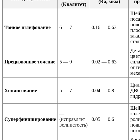
(Ra, мкм)
пр
(Квалитет)
Шей
пос
пове
Тонкое шлифование
6 — 7
0.16 — 0.63
плос
зак
стал
Дета
цве
Прецизионное точение
5 — 9
0.02 — 0.63
спла
опти
мех
Цил
Хонингование
5 — 7
0.04 — 0.8
ДВС,
гид
Шей
—
коле
Суперфиниширование
(исправляет
0.05 — 0.6
рол
волнистость)
под
што
Кон