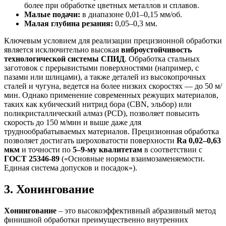
более при обработке цветных металлов и сплавов.
Малые подачи:
в диапазоне 0,01–0,15 мм/об.
Малая глубина резания:
0,05–0,3 мм.
Ключевым условием для реализации прецизионной обработки
является исключительно высокая
виброустойчивость
технологической системы СПИД
. Обработка стальных
заготовок с прерывистыми поверхностями (например, с
пазами или шлицами), а также деталей из высокопрочных
сталей и чугуна, ведется на более низких скоростях — до 50 м/
мин. Однако применение современных режущих материалов,
таких как кубический нитрид бора (CBN, эльбор) или
поликристаллический алмаз (PCD), позволяет повысить
скорость до 150 м/мин и выше даже для
труднообрабатываемых материалов. Прецизионная обработка
позволяет достигать шероховатости поверхности
Ra 0,02–0,63
мкм
и точности по
5–9-му квалитетам
в соответствии с
ГОСТ 25346-89
(«Основные нормы взаимозаменяемости.
Единая система допусков и посадок»).
3. Хонингование
Хонингование
– это высокоэффективный абразивный метод
финишной обработки преимущественно внутренних