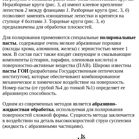
Неразборные круги (рис. 3,
а
) имеют клеевое крепление
лепестков
2
между фланцами
1
. Разборные круги (рис. 3,
б
)
позволяют заменять изношенные лепестки и крепятся на
ступице
4
болтами
3
. Торцевые круги (рис. 3,
в
)
предназначены для обработки плоскостей.
Для полирования применяются специальные
полировальные
пасты
, содержащие очень мелкие абразивные порошки
(оксиды хрома, алюминия, железа) с зернистостью менее 1
мкм. В состав паст также входят связующие и смазывающие
компоненты (стеарин, парафин, олеиновая кислота) и
поверхностно-активные вещества (ПАВ). Широко известны
пасты ГОИ
(разработаны Государственным оптическим
институтом), которые обеспечивают комбинированное
механическое и химическое воздействие на поверхность.
Номер пасты (от грубой №4 до тонкой №1) определяет ее
абразивную способность.
Одним из современных методов является
абразивно-
жидкостная обработка
, используемая для полирования
поверхностей сложной формы. Сущность метода заключается
в воздействии на деталь высокоскоростной струи суспензии
(жидкость с абразивными частицами).