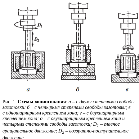
Рис. 1.
Схемы хонингования
:
а – с двумя степенями свободы
заготовки: б – с четырьмя степенями свободы заготовки; в –
с одношарнирным креплением хона; г – с двухшарнирным
креплением хона; д – с двухшарнирным креплением хона и
четырьмя степенями свободы заготовки; D
– главное
1
вращательное движение; D
– возвратно-поступательное
2
движение