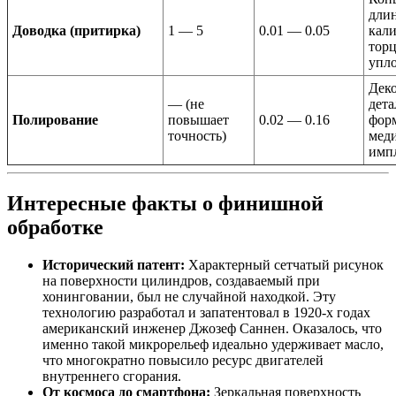
дли
Доводка (притирка)
1 — 5
0.01 — 0.05
кал
тор
упл
Дек
— (не
дета
Полирование
повышает
0.02 — 0.16
форм
точность)
мед
имп
Интересные факты о финишной
обработке
Исторический патент:
Характерный сетчатый рисунок
на поверхности цилиндров, создаваемый при
хонинговании, был не случайной находкой. Эту
технологию разработал и запатентовал в 1920-х годах
американский инженер Джозеф Саннен. Оказалось, что
именно такой микрорельеф идеально удерживает масло,
что многократно повысило ресурс двигателей
внутреннего сгорания.
От космоса до смартфона:
Зеркальная поверхность