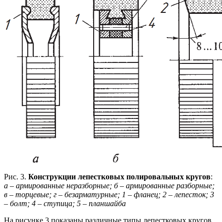
Рис. 3.
Конструкции лепестковых полировальных кругов
:
а – армированные неразборные; б – армированные разборные;
в – торцевые; г – безарматурные; 1 – фланец; 2 – лепесток; 3
– болт; 4 – ступица; 5 – планшайба
На рисунке 3 показаны различные типы лепестковых кругов.