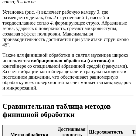
сопло; 5 – насос
Установка (рис. 4) включает рабочую камеру
3
, где
размещается деталь, бак
2
с суспензией
1
, насос
5
и
твердосплавное сопло
4
, формирующее струю. Абразивные
зерна, ударяясь о поверхность, срезают микровыступы,
создавая эффект полировки. Максимальная
производительность достигается при угле атаки струи около
45°.
Также для финишной обработки и снятия заусенцев широко
используется
вибрационная обработка (галтовка)
в
контейнере со специальной абразивной средой (гранулами).
За счет вибрации контейнера детали и гранулы находятся в
постоянном движении, что обеспечивает равномерную
обработку всех поверхностей за счет множества микроударов
и микрорезаний.
Сравнительная таблица методов
финишной обработки
Достижимая
Шероховатость
Т
Метод обработки
точность