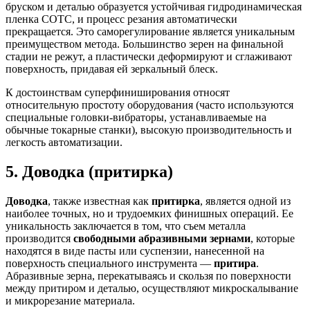
бруском и деталью образуется устойчивая гидродинамическая
пленка СОТС, и процесс резания автоматически
прекращается. Это саморегулирование является уникальным
преимуществом метода. Большинство зерен на финальной
стадии не режут, а пластически деформируют и сглаживают
поверхность, придавая ей зеркальный блеск.
К достоинствам суперфиниширования относят
относительную простоту оборудования (часто используются
специальные головки-вибраторы, устанавливаемые на
обычные токарные станки), высокую производительность и
легкость автоматизации.
5. Доводка (притирка)
Доводка
, также известная как
притирка
, является одной из
наиболее точных, но и трудоемких финишных операций. Ее
уникальность заключается в том, что съем металла
производится
свободными абразивными зернами
, которые
находятся в виде пасты или суспензии, нанесенной на
поверхность специального инструмента —
притира
.
Абразивные зерна, перекатываясь и скользя по поверхности
между притиром и деталью, осуществляют микроскалывание
и микрорезание материала.