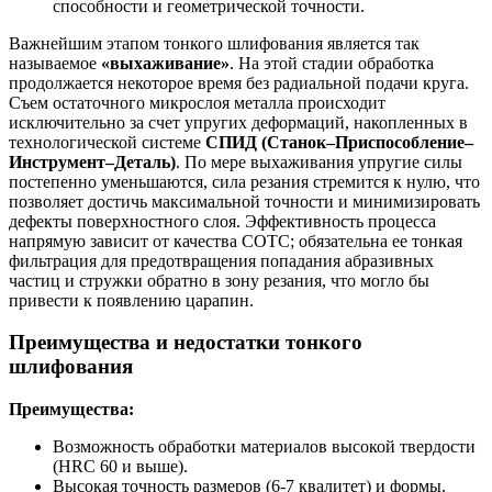
способности и геометрической точности.
Важнейшим этапом тонкого шлифования является так
называемое
«выхаживание»
. На этой стадии обработка
продолжается некоторое время без радиальной подачи круга.
Съем остаточного микрослоя металла происходит
исключительно за счет упругих деформаций, накопленных в
технологической системе
СПИД (Станок–Приспособление–
Инструмент–Деталь)
. По мере выхаживания упругие силы
постепенно уменьшаются, сила резания стремится к нулю, что
позволяет достичь максимальной точности и минимизировать
дефекты поверхностного слоя. Эффективность процесса
напрямую зависит от качества СОТС; обязательна ее тонкая
фильтрация для предотвращения попадания абразивных
частиц и стружки обратно в зону резания, что могло бы
привести к появлению царапин.
Преимущества и недостатки тонкого
шлифования
Преимущества:
Возможность обработки материалов высокой твердости
(HRC 60 и выше).
Высокая точность размеров (6-7 квалитет) и формы.