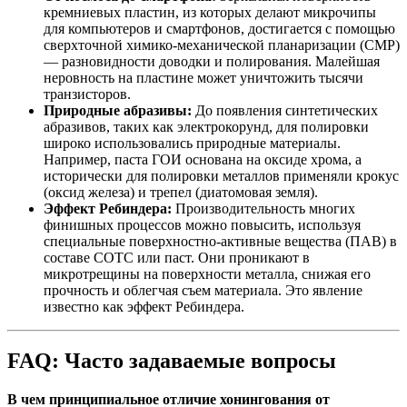
кремниевых пластин, из которых делают микрочипы
для компьютеров и смартфонов, достигается с помощью
сверхточной химико-механической планаризации (CMP)
— разновидности доводки и полирования. Малейшая
неровность на пластине может уничтожить тысячи
транзисторов.
Природные абразивы:
До появления синтетических
абразивов, таких как электрокорунд, для полировки
широко использовались природные материалы.
Например, паста ГОИ основана на оксиде хрома, а
исторически для полировки металлов применяли крокус
(оксид железа) и трепел (диатомовая земля).
Эффект Ребиндера:
Производительность многих
финишных процессов можно повысить, используя
специальные поверхностно-активные вещества (ПАВ) в
составе СОТС или паст. Они проникают в
микротрещины на поверхности металла, снижая его
прочность и облегчая съем материала. Это явление
известно как эффект Ребиндера.
FAQ: Часто задаваемые вопросы
В чем принципиальное отличие хонингования от