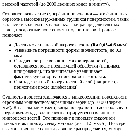
высокой частотой (до 2000 двойных ходов в минуту).
Основное назначение суперфиниширования — это финишная
обработка высоконагруженных трущихся поверхностей, таких
как шейки коленчатых валов, кулачки распределительных
валов, посадочные поверхности подшипников. Процесс
позволяет:
Достичь очень низкой шероховатости (
Ra 0,05–0,6 мкм
).
Уменьшить погрешности формы (волнистость) до 0,3
мкм.
Сгладить острые вершины микронеровностей,
оставшиеся после предыдущей обработки (например,
шлифования), что значительно увеличивает
фактическую опорную поверхность контакта.
Снять дефектный поверхностный слой (например, с
прижогами после шлифования).
Сущность процесса заключается в микрорезании поверхности
огромным количеством абразивных зерен (до 10 000 зерен/
мм²). В начальный момент, когда поверхность имеет большую
шероховатость, давление концентрируется на вершинах
микронеровностей. Это приводит к прорыву смазочной
пленки и активному съему металла (до 1–1,5 мкм/с). По мере
сглаживания поверхности давление распределяется, между