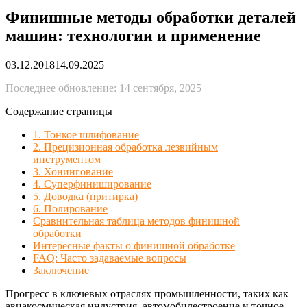
Финишные методы обработки деталей
машин: технологии и применение
03.12.2018
14.09.2025
Последнее обновление: 14 сентября, 2025
Содержание страницы
1. Тонкое шлифование
2. Прецизионная обработка лезвийным
инструментом
3. Хонингование
4. Суперфиниширование
5. Доводка (притирка)
6. Полирование
Сравнительная таблица методов финишной
обработки
Интересные факты о финишной обработке
FAQ: Часто задаваемые вопросы
Заключение
Прогресс в ключевых отраслях промышленности, таких как
авиакосмическая индустрия, автомобилестроение и точное