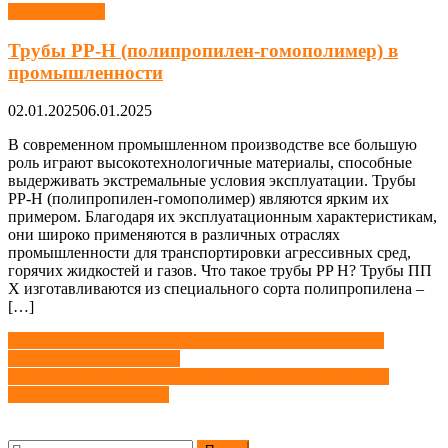
Производство
Трубы PP-H (полипропилен-гомополимер) в
промышленности
02.01.2025
06.01.2025
В современном промышленном производстве все большую
роль играют высокотехнологичные материалы, способные
выдерживать экстремальные условия эксплуатации. Трубы
PP-H (полипропилен-гомополимер) являются ярким их
примером. Благодаря их эксплуатационным характеристикам,
они широко применяются в различных отраслях
промышленности для транспортировки агрессивных сред,
горячих жидкостей и газов. Что такое трубы PP H? Трубы ПП
Х изготавливаются из специального сорта полипропилена –
[…]
Навигация
Шпоночные соединения: допуски, посадки, размеры и
обозначения на чертежах
по
Правила эксплуатации металлорежущих станков: ввод,
записям
наладка, обслуживание
Найти: