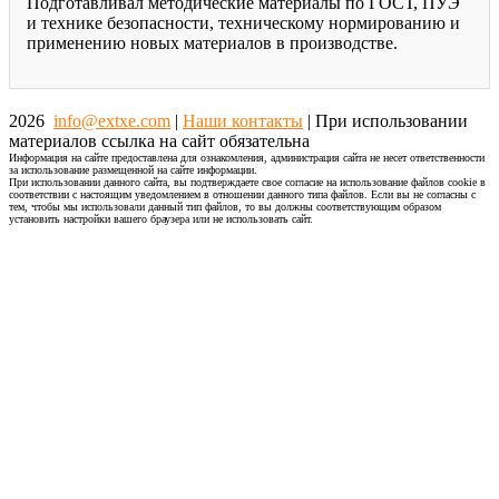
Подготавливал методические материалы по ГОСТ, ПУЭ
и технике безопасности, техническому нормированию и
применению новых материалов в производстве.
2026
info@extxe.com
|
Наши контакты
| При использовании
материалов ссылка на сайт обязательна
Информация на сайте предоставлена для ознакомления, администрация сайта не несет ответственности
за использование размещенной на сайте информации.
При использовании данного сайта, вы подтверждаете свое согласие на использование файлов cookie в
соответствии с настоящим уведомлением в отношении данного типа файлов. Если вы не согласны с
тем, чтобы мы использовали данный тип файлов, то вы должны соответствующим образом
установить настройки вашего браузера или не использовать сайт.