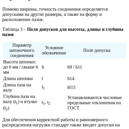
Помимо ширины, точность соединения определяется
допусками на другие размеры, а также на форму и
расположение пазов.
Таблица 3 –
Поля допусков для высоты, длины и глубины
пазов
Параметр
Условное
шпоночного
Поле допуска
обозначение
соединения
Высота шпонки:
до 6 мм / свыше 6
h
h9 / h11
мм
Длина шпонки
l
h14
Длина паза на
l
H15
1
валу
Глубина паза на
Устанавливаются числовые
валу (t
) и втулке
t
, t
предельные отклонения по
1
1
2
ГОСТ
(t
)
2
Для обеспечения корректной работы и равномерного
распределения нагрузки стандарт также вводит допуски на