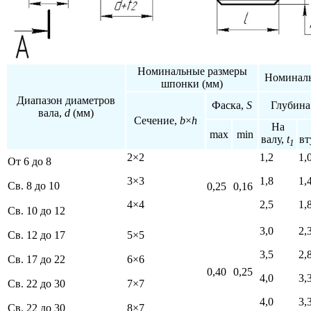
Номинальные размеры
Номиналь
шпонки (мм)
Диапазон диаметров
Фаска,
S
Глубина
вала,
d
(мм)
Сечение,
b
×
h
На
max
min
валу,
t
вт
1
2×2
1,2
1,
От 6 до 8
3×3
1,8
1,
Св. 8 до 10
0,25
0,16
4×4
2,5
1,
Св. 10 до 12
3,0
2,
Св. 12 до 17
5×5
3,5
2,
Св. 17 до 22
6×6
0,40
0,25
4,0
3,
Св. 22 до 30
7×7
4,0
3,
Св. 22 до 30
8×7