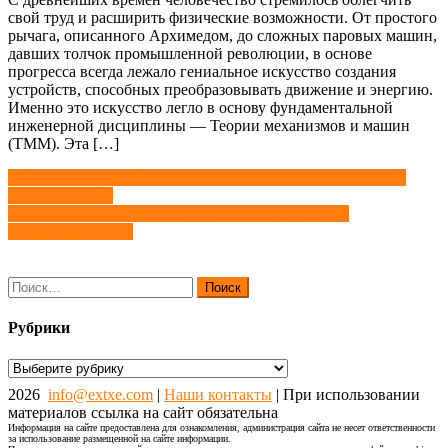
свой труд и расширить физические возможности. От простого
рычага, описанного Архимедом, до сложных паровых машин,
давших толчок промышленной революции, в основе
прогресса всегда лежало гениальное искусство создания
устройств, способных преобразовывать движение и энергию.
Именно это искусство легло в основу фундаментальной
инженерной дисциплины — Теории механизмов и машин
(ТММ). Эта […]
Навигация
Шлицевые прямобочные соединения: допуски, посадки и
центрирование
по
HRM-система на базе Битрикс24: все в одном для
записям
эффективного HR
Найти:
Рубрики
Рубрики
2026
info@extxe.com
|
Наши контакты
| При использовании
материалов ссылка на сайт обязательна
Информация на сайте предоставлена для ознакомления, администрация сайта не несет ответственности
за использование размещенной на сайте информации.