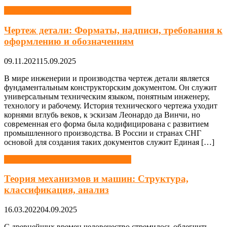
Конструирование и проектирование
Чертеж детали: Форматы, надписи, требования к
оформлению и обозначениям
09.11.2021
15.09.2025
В мире инженерии и производства чертеж детали является
фундаментальным конструкторским документом. Он служит
универсальным техническим языком, понятным инженеру,
технологу и рабочему. История технического чертежа уходит
корнями вглубь веков, к эскизам Леонардо да Винчи, но
современная его форма была кодифицирована с развитием
промышленного производства. В России и странах СНГ
основой для создания таких документов служит Единая […]
Конструирование и проектирование
Теория механизмов и машин: Структура,
классификация, анализ
16.03.2022
04.09.2025
С древнейших времен человечество стремилось облегчить