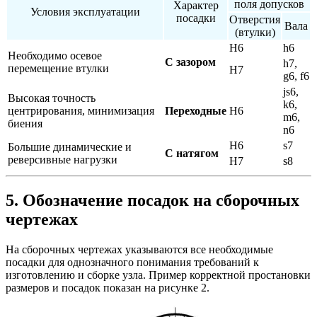
поля допусков
Характер
Условия эксплуатации
посадки
Отверстия
Вала
(втулки)
H6
h6
Необходимо осевое
С зазором
h7,
перемещение втулки
H7
g6, f6
js6,
Высокая точность
k6,
центрирования, минимизация
Переходные
H6
m6,
биения
n6
H6
s7
Большие динамические и
С натягом
реверсивные нагрузки
H7
s8
5. Обозначение посадок на сборочных
чертежах
На сборочных чертежах указываются все необходимые
посадки для однозначного понимания требований к
изготовлению и сборке узла. Пример корректной простановки
размеров и посадок показан на рисунке 2.