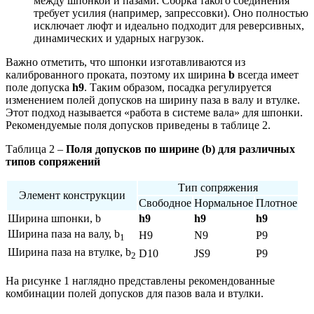
между шпонкой и пазами. Сборка такого соединения
требует усилия (например, запрессовки). Оно полностью
исключает люфт и идеально подходит для реверсивных,
динамических и ударных нагрузок.
Важно отметить, что шпонки изготавливаются из
калиброванного проката, поэтому их ширина
b
всегда имеет
поле допуска
h9
. Таким образом, посадка регулируется
изменением полей допусков на ширину паза в валу и втулке.
Этот подход называется «работа в системе вала» для шпонки.
Рекомендуемые поля допусков приведены в таблице 2.
Таблица 2 –
Поля допусков по ширине (b) для различных
типов сопряжений
Тип сопряжения
Элемент конструкции
Свободное
Нормальное
Плотное
Ширина шпонки, b
h9
h9
h9
Ширина паза на валу, b
H9
N9
P9
1
Ширина паза на втулке, b
D10
JS9
P9
2
На рисунке 1 наглядно представлены рекомендованные
комбинации полей допусков для пазов вала и втулки.